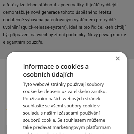
a řetězy lze lehce stáhnout z pneumatiky. K ještě rychlejší
demontáži, je nová generace tohoto úspěšného řetězu
dodatečně vybavena patentovaným systémem pro rychlé
uvolnění (quick-release-system). Ideální pro řidiče, kteří chtějí
být připraveni na všechny zimní podmínky. Nový pewag snox v
elegantním pouzdře.
×
Informace o cookies a
osobních údajích
Související produkty
Tyto webové stránky používají soubory
cookie ke zlepšení uživatelského zážitku.
Používáním našich webových stránek
souhlasíte se všemi soubory cookie v
souladu s našimi zásadami používání
Kumho
souborů cookie. Se souhlasem můžeme
Road Venture AT61
také předávat marketingovým platformám