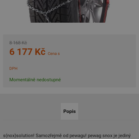
8 168 Kč
6 177 Kč
Cena s
DPH
Momentálně nedostupné
Popis
s(nox)solution! Samozřejmě od pewagu! pewag snox je jediný