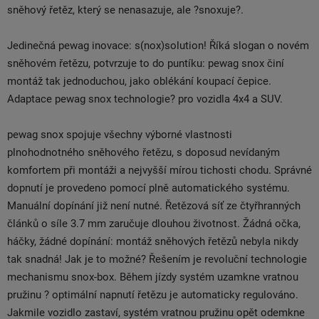
sněhový řetěz, který se nenasazuje, ale ?snoxuje?.
Jedinečná pewag inovace: s(nox)solution! Říká slogan o novém
sněhovém řetězu, potvrzuje to do puntíku: pewag snox činí
montáž tak jednoduchou, jako oblékání koupací čepice.
Adaptace pewag snox technologie? pro vozidla 4x4 a SUV.
pewag snox spojuje všechny výborné vlastnosti
plnohodnotného sněhového řetězu, s doposud nevídaným
komfortem při montáži a nejvyšší mírou tichosti chodu. Správné
dopnutí je provedeno pomocí plně automatického systému.
Manuální dopínání již není nutné. Řetězová síť ze čtyřhranných
článků o síle 3.7 mm zaručuje dlouhou životnost. Žádná očka,
háčky, žádné dopínání: montáž sněhových řetězů nebyla nikdy
tak snadná! Jak je to možné? Řešením je revoluční technologie
mechanismu snox-box. Během jízdy systém uzamkne vratnou
pružinu ? optimální napnutí řetězu je automaticky regulováno.
Jakmile vozidlo zastaví, systém vratnou pružinu opět odemkne