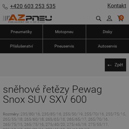
Kontakt
+420 603 253 535
0
Pneumatiky
Motopneu
Disky
Příslušenství
Pneuservis
Autoservis
Zpět
sněhové řetězy Pewag
Snox SUV SXV 600
Rozměry:
235/80/16, 235/85/16, 255/50/19, 255/70/16, 255/75/15,
265/55/18, 265/60/18, 265/65/16, 265/65/17, 265/70/16,
265/75/15, 265/75/16, 275/40/20, 275/45/19, 275/55/17,