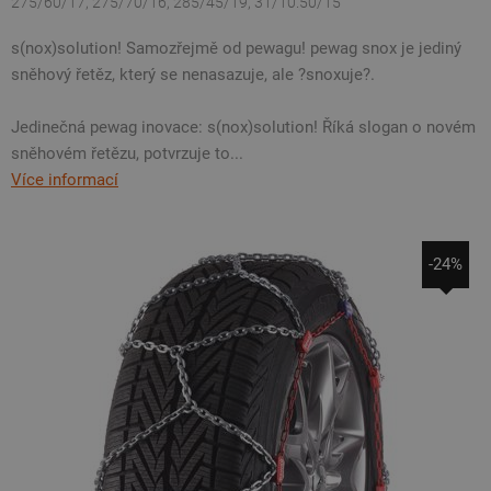
275/60/17, 275/70/16, 285/45/19, 31/10.50/15
s(nox)solution! Samozřejmě od pewagu! pewag snox je jediný
sněhový řetěz, který se nenasazuje, ale ?snoxuje?.
Jedinečná pewag inovace: s(nox)solution! Říká slogan o novém
sněhovém řetězu, potvrzuje to...
Více informací
-24%