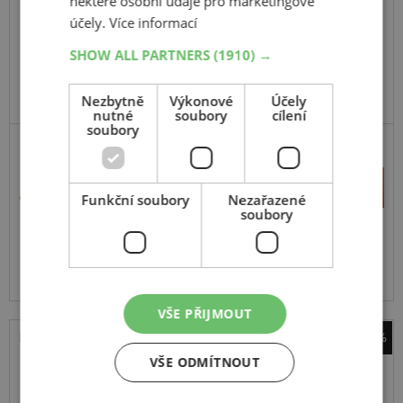
některé osobní údaje pro marketingové
104S
účely.
Více informací
SHOW ALL PARTNERS
(1910) →
Nezbytně
Výkonové
Účely
nutné
soubory
cílení
soubory
SUV-UNIVERZÁLNÍ
ZESÍLENÁ
+
Koupit
4 205 Kč
Funkční soubory
Nezařazené
–
soubory
Expedujeme do 5 dnů
SKLADEM
Na prodejně v Opavě do 5 dnů.
Centrální sklad 12 ks.
VŠE PŘIJMOUT
-42%
Bridgestone
VŠE ODMÍTNOUT
Duravis Van Winter