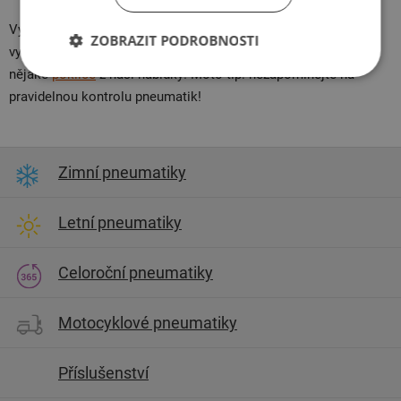
Vybrali jste si to, co potřebujete? Máme radost! Aby vaše auto
ZOBRAZIT PODROBNOSTI
vypadalo skutečně perfektně, vyberte si třeba ještě
nějaké
poklice
z naší nabídky! Moto-tip: nezapomínejte na
pravidelnou kontrolu pneumatik!
Zimní pneumatiky
Letní pneumatiky
Celoroční pneumatiky
Motocyklové pneumatiky
Příslušenství