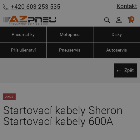
Kontakt
+420 603 253 535
0
Pneumatiky
Motopneu
Disky
Příslušenství
Pneuservis
Autoservis
Zpět
AKCE
Startovací kabely Sheron
Startovací kabely 600A