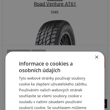
Road Venture AT61
104S
SUV-UNIVERZÁLNÍ
ZESÍLENÁ
×
4 116 Kč
+
Informace o cookies a
Koupit
3 893 Kč
–
osobních údajích
Expedujeme do 5 dnů
Tyto webové stránky používají soubory
SKLADEM
Na prodejně v Opavě do 5 dnů.
cookie ke zlepšení uživatelského zážitku.
Centrální sklad 20 ks.
Používáním našich webových stránek
souhlasíte se všemi soubory cookie v
souladu s našimi zásadami používání
-42%
souborů cookie. Se souhlasem můžeme