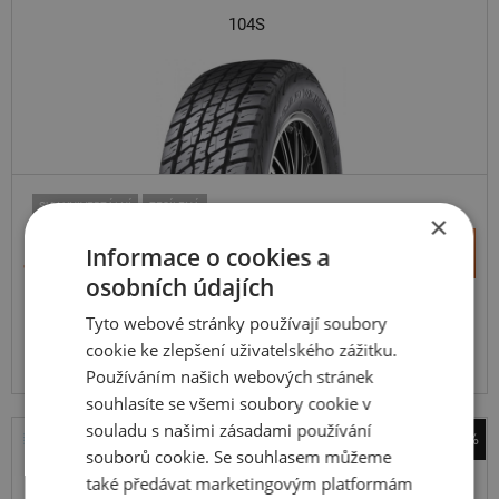
104S
SUV-UNIVERZÁLNÍ
ZESÍLENÁ
×
+
Informace o cookies a
Koupit
4 230 Kč
–
osobních údajích
Expedujeme do 5 dnů
Tyto webové stránky používají soubory
SKLADEM
Na prodejně v Opavě do 5 dnů.
cookie ke zlepšení uživatelského zážitku.
Centrální sklad 12 ks.
Používáním našich webových stránek
souhlasíte se všemi soubory cookie v
souladu s našimi zásadami používání
-41%
souborů cookie. Se souhlasem můžeme
Bridgestone
také předávat marketingovým platformám
Duravis Van Winter