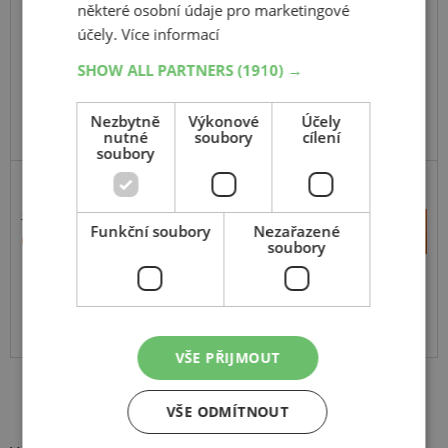
některé osobní údaje pro marketingové
109H
účely.
Více informací
C,Enliten
SHOW ALL PARTNERS
(1910) →
Nezbytně
Výkonové
Účely
nutné
soubory
cílení
soubory
11 013 Kč
+
Funkční soubory
Nezařazené
Koupit
6 450 Kč
–
soubory
Expedujeme do 2 dnů
SKLADEM
Na prodejně v Opavě do 2 dnů.
Centrální sklad 20 ks.
VŠE PŘIJMOUT
VŠE ODMÍTNOUT