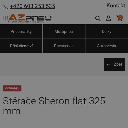
Kontakt
+420 603 253 535
0
Pneumatiky
Motopneu
Disky
Příslušenství
Pneuservis
Autoservis
Zpět
VÝPRODEJ
Stěrače Sheron flat 325
mm