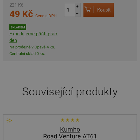
221 Kč
+
Koupit
49 Kč
–
Cena s DPH
SKLADEM
Expedujeme příští prac.
den
Na prodejně v Opavě 4 ks.
Centrální sklad 0 ks.
Související produkty
Kumho
Road Venture AT61