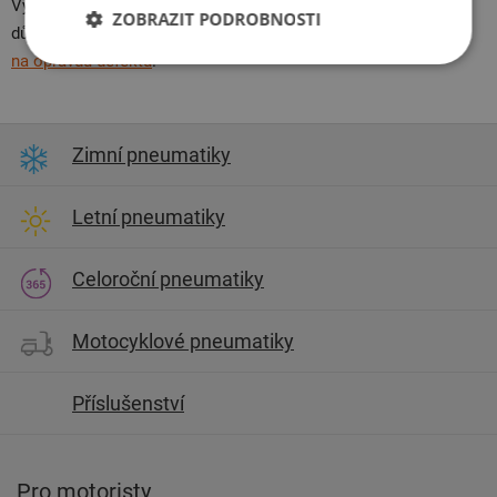
Vybrali jste si to, co potřebujete? Výborně! Nepodceňte ani
ZOBRAZIT PODROBNOSTI
důležitost
povinné výbavy
. Stejně tak se vám může hodit
sada
na opravdu defektů
.
Zimní pneumatiky
Letní pneumatiky
Celoroční pneumatiky
Motocyklové pneumatiky
Příslušenství
Pro motoristy