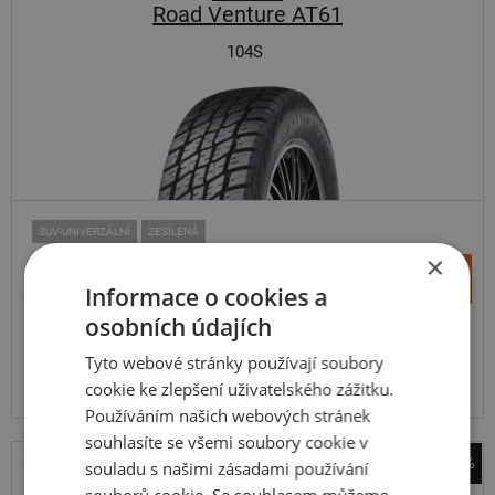
Road Venture AT61
104S
SUV-UNIVERZÁLNÍ
ZESÍLENÁ
×
+
Koupit
4 230 Kč
Informace o cookies a
–
osobních údajích
Expedujeme do 5 dnů
SKLADEM
Tyto webové stránky používají soubory
Na prodejně v Opavě do 5 dnů.
cookie ke zlepšení uživatelského zážitku.
Centrální sklad 12 ks.
Používáním našich webových stránek
souhlasíte se všemi soubory cookie v
-42%
souladu s našimi zásadami používání
Bridgestone
souborů cookie. Se souhlasem můžeme