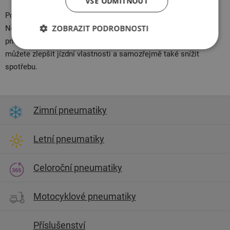
VŠE ODMÍTNOUT
Pohodovou cestu vám zajistí kvalitní příslušenství.
ZOBRAZIT PODROBNOSTI
Nezapomeňte také pravidelně kontrolovat stav tlaku v
pneumatikách – používejte
senzory
na to určené. Díky tomu
můžete zlepšit jízdní vlastnosti a samozřejmě také snížit
spotřebu.
Zimní pneumatiky
Letní pneumatiky
Celoroční pneumatiky
Motocyklové pneumatiky
Příslušenství