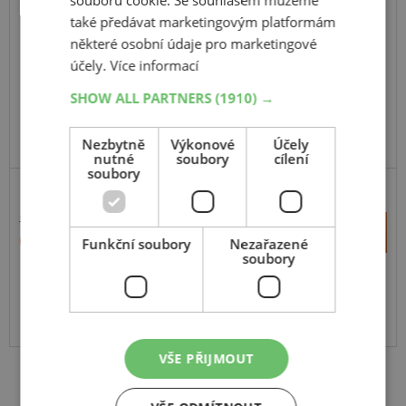
Duravis Van Winter
také předávat marketingovým platformám
některé osobní údaje pro marketingové
109H
účely.
Více informací
C,Enliten
SHOW ALL PARTNERS
(1910) →
Nezbytně
Výkonové
Účely
nutné
soubory
cílení
soubory
11 013 Kč
+
Koupit
6 431 Kč
Funkční soubory
Nezařazené
–
soubory
Expedujeme do 2 dnů
SKLADEM
Na prodejně v Opavě do 2 dnů.
Centrální sklad 20 ks.
VŠE PŘIJMOUT