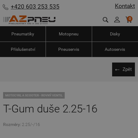
Kontakt
+420 603 253 535
0
Pneumatiky
Motopneu
Disky
Příslušenství
Pneuservis
Autoservis
Zpět
MOTOCYKL A SCOOTER - ROVNÝ VENTIL
T-Gum duše 2.25-16
Rozměry:
2.25/-/16