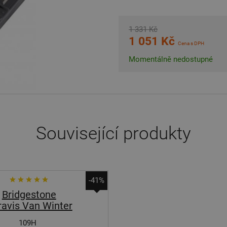
1 331 Kč
1 051 Kč
Cena s DPH
Momentálně nedostupné
Související produkty
-41%
Bridgestone
ravis Van Winter
109H