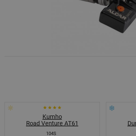
Kumho
Road Venture AT61
Du
104S