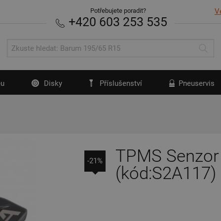
Potřebujete poradit?
V
+420 603 253 535
u
Disky
Příslušenství
Pneuservis
TPMS Senzor 
-21%
(kód:S2A117)