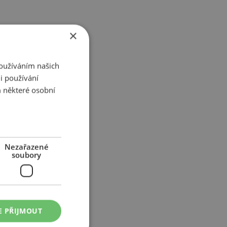
×
Používáním našich
i používání
 některé osobní
Nezařazené
soubory
E PŘIJMOUT
 svoji
povinnou výbavu
?