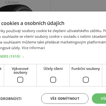
C,Enliten
 cookies a osobních údajích
ky používají soubory cookie ke zlepšení uživatelského zážitku. 
 souhlasíte se všemi soubory cookie v souladu s našimi zásadam
 Se souhlasem můžeme také předávat marketingovým platformám
+
Koupit
Kč
ingové účely.
Více informací
–
TNERS
(1910) →
Expedujeme do 2 dnů
EM
rodejně v Opavě do 2 dnů.
Centrální sklad 20 ks.
é
Výkonové
Účely cílení
Funkční soubory
soubory
ODROBNOSTI
VŠE ODMÍTNOUT
VŠ
ž zítra putovat k vám. A ještě tip: nezapomněli jste si zkontrolovat