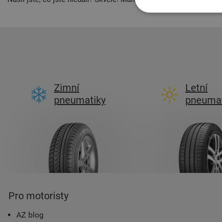
Zimní
Letní
pneumatiky
pneumat
Pro motoristy
AZ blog