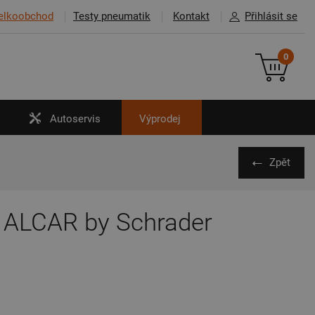
elkoobchod
Testy pneumatik
Kontakt
Přihlásit se
0
Autoservis
Výprodej
Zpět
ALCAR by Schrader