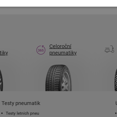
Celoroční
iky
pneumatiky
Testy pneumatik
Testy letních pneu