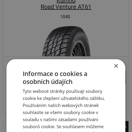
Kumho
Road Venture AT61
104S
×
SUV-UNIVERZÁLNÍ
ZESÍLENÁ
Informace o cookies a
+
Koupit
4 230 Kč
osobních údajích
–
Tyto webové stránky používají soubory
Expedujeme do 5 dnů
SKLADEM
cookie ke zlepšení uživatelského zážitku.
Na prodejně v Opavě do 5 dnů.
Používáním našich webových stránek
Centrální sklad 12 ks.
souhlasíte se všemi soubory cookie v
souladu s našimi zásadami používání
souborů cookie. Se souhlasem můžeme
-41%