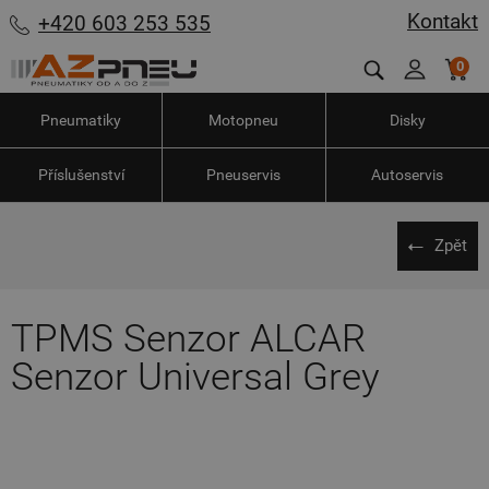
Kontakt
+420 603 253 535
0
Pneumatiky
Motopneu
Disky
Příslušenství
Pneuservis
Autoservis
Zpět
TPMS Senzor ALCAR
Senzor Universal Grey