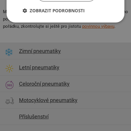
ZOBRAZIT PODROBNOSTI
Máte vybráno? Výborně. Pokud zboží máme skladem, již zítra ho
posíláme k vám.
Abyste si byli jistí, že vaše cesta proběhne v
pořádku, zkontrolujte si ještě pro jistotu
povinnou výbavu
.
Zimní pneumatiky
Letní pneumatiky
Celoroční pneumatiky
Motocyklové pneumatiky
Příslušenství