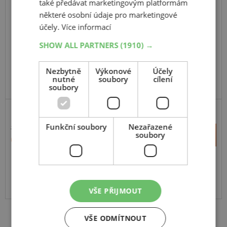
také předávat marketingovým platformám
Bridgestone
některé osobní údaje pro marketingové
Duravis Van Winter
účely.
Více informací
109H
C,Enliten
SHOW ALL PARTNERS
(1910) →
Nezbytně
Výkonové
Účely
nutné
soubory
cílení
soubory
Funkční soubory
Nezařazené
11 013 Kč
+
soubory
Koupit
6 450 Kč
–
Expedujeme do 2 dnů
SKLADEM
Na prodejně v Opavě do 2 dnů.
Centrální sklad 20 ks.
VŠE PŘIJMOUT
VŠE ODMÍTNOUT