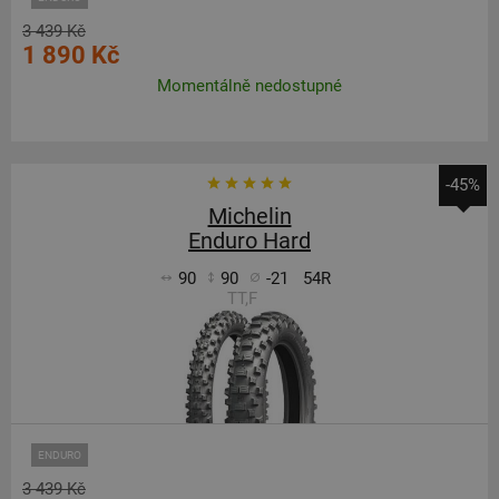
3 439 Kč
1 890 Kč
Momentálně nedostupné
-45%
Michelin
Enduro Hard
90
90
-21
54R
TT,F
ENDURO
3 439 Kč