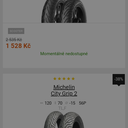
SCOOTER
2 535 Kč
1 528 Kč
Momentálně nedostupné
-38%
Michelin
City Grip 2
120
70
-15
56P
TL,F