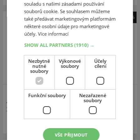
souladu s našimi zásadami používání
souborů cookie. Se souhlasem můžeme
-41%
také předávat marketingovým platformám
Michelin
některé osobní údaje pro marketingové
Pilot Road 4 Scooter
účely.
Více informací
120
70
R15
56H
SHOW ALL PARTNERS
(1910) →
TL,F
Nezbytně
Výkonové
Účely
nutné
soubory
cílení
soubory
SCOOTER
Funkční soubory
Nezařazené
soubory
4 521 Kč
2 668 Kč
Momentálně nedostupné
VŠE PŘIJMOUT