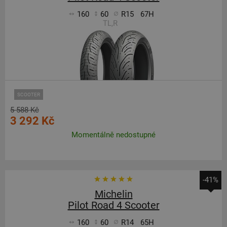
160
60
R15
67H
TL,R
SCOOTER
5 588 Kč
3 292 Kč
Momentálně nedostupné
-41%
Michelin
Pilot Road 4 Scooter
160
60
R14
65H