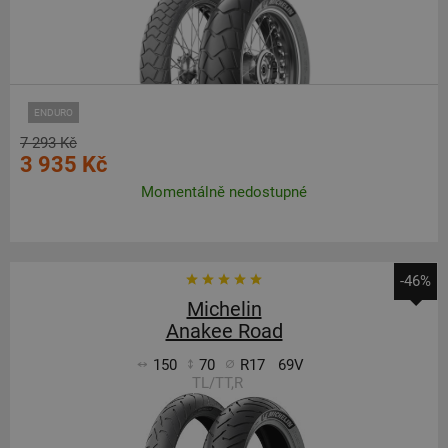
ENDURO
7 293 Kč
3 935 Kč
Momentálně nedostupné
-46%
Michelin
Anakee Road
150
70
R17
69V
TL/TT,R