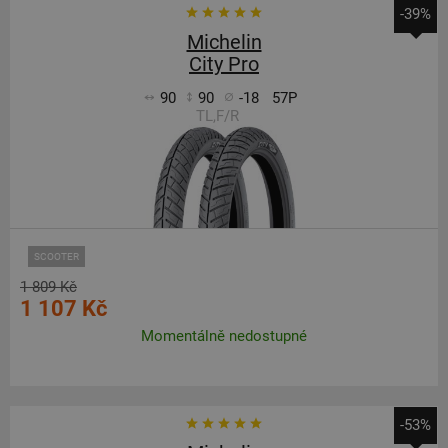
-39%
Michelin
City Pro
90
90
-18
57P
TL,F/R
SCOOTER
1 809 Kč
1 107 Kč
Momentálně nedostupné
-53%