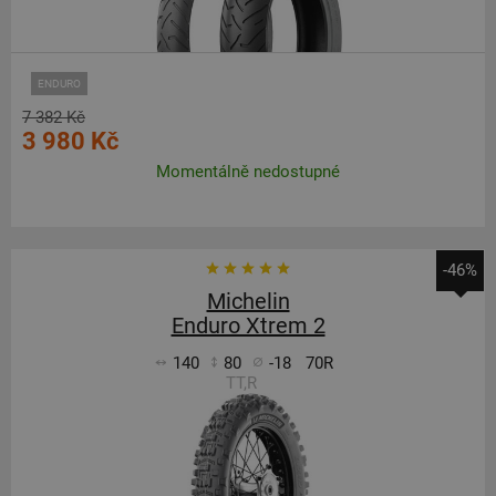
ENDURO
7 382 Kč
3 980 Kč
Momentálně nedostupné
-46%
Michelin
Enduro Xtrem 2
140
80
-18
70R
TT,R