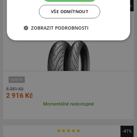
-46%
VŠE ODMÍTNOUT
Michelin
Pilot Road 3
ZOBRAZIT PODROBNOSTI
120
70
R17
58W
TL,F
SILNIČNÍ
5 351 Kč
2 916 Kč
Momentálně nedostupné
-41%