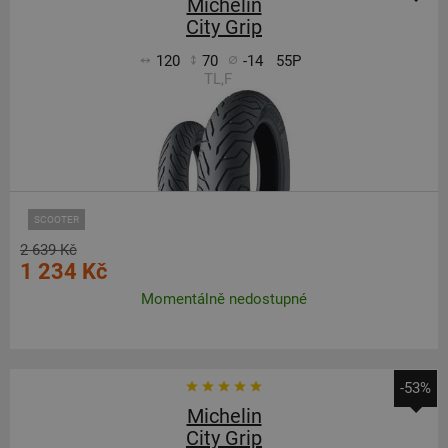
Michelin
City Grip
120
70
-14
55P
TL,F
SCOOTER
2 639 Kč
1 234 Kč
Momentálně nedostupné
-53%
Michelin
City Grip