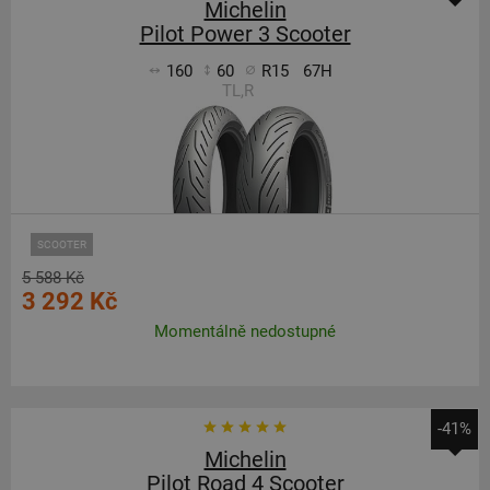
Michelin
Pilot Power 3 Scooter
160
60
R15
67H
TL,R
SCOOTER
5 588 Kč
3 292 Kč
Momentálně nedostupné
-41%
Michelin
Pilot Road 4 Scooter