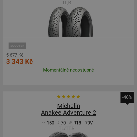
TL,R
SCOOTER
5 677 Kč
3 343 Kč
Momentálně nedostupné
-46%
Michelin
Anakee Adventure 2
150
70
R18
70V
TL/TT,R