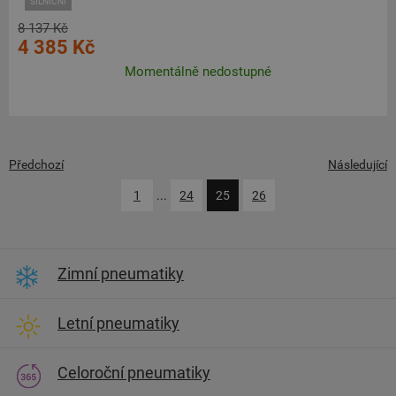
SILNIČNÍ
8 137 Kč
4 385 Kč
Momentálně nedostupné
Předchozí
Následující
1
...
24
25
26
Zimní pneumatiky
Letní pneumatiky
Celoroční pneumatiky