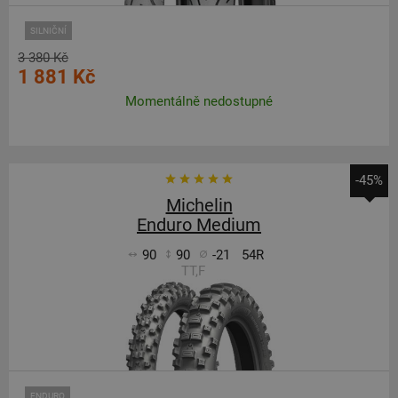
SILNIČNÍ
3 380 Kč
1 881 Kč
Momentálně nedostupné
-45%
Michelin
Enduro Medium
90
90
-21
54R
TT,F
ENDURO