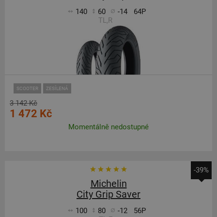
140
60
-14
64P
TL,R
SCOOTER
ZESÍLENÁ
3 142 Kč
1 472 Kč
Momentálně nedostupné
-39%
Michelin
City Grip Saver
100
80
-12
56P