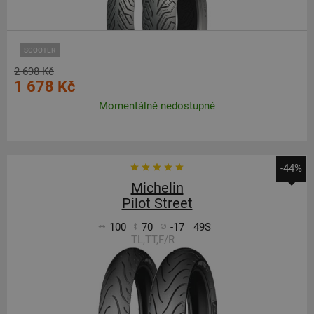
SCOOTER
2 698 Kč
1 678 Kč
Momentálně nedostupné
-44%
Michelin
Pilot Street
100
70
-17
49S
TL,TT,F/R