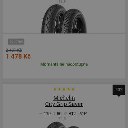
TL,F
SCOOTER
2 431 Kč
1 478 Kč
Momentálně nedostupné
-40%
Michelin
City Grip Saver
110
80
B12
61P
TL,R