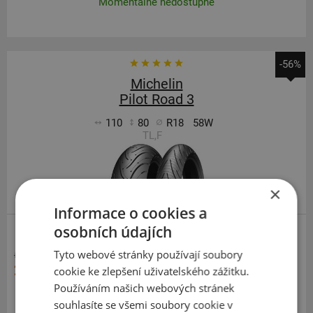
Momentálně nedostupné
-56%
Michelin
Pilot Road 3
110
80
R18
58W
TL,F
×
Informace o cookies a
osobních údajích
SILNIČNÍ
Tyto webové stránky používají soubory
5 825 Kč
2 588 Kč
cookie ke zlepšení uživatelského zážitku.
Používáním našich webových stránek
Momentálně nedostupné
souhlasíte se všemi soubory cookie v