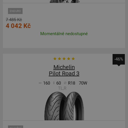
ENDURO
7 485 Kč
4 042 Kč
Momentálně nedostupné
-46%
Michelin
Pilot Road 3
160
60
R18
70W
TL,R