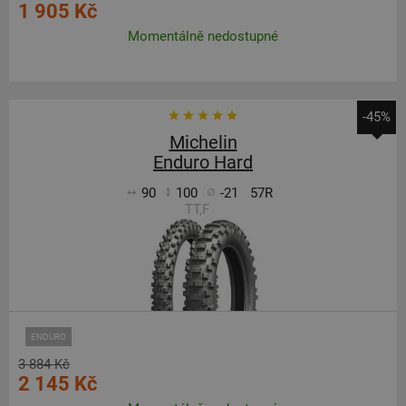
1 905 Kč
Momentálně nedostupné
-45%
Michelin
Enduro Hard
90
100
-21
57R
TT,F
ENDURO
3 884 Kč
2 145 Kč