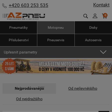
Kontakt
+420 603 253 535
0
Pneumatiky
Motopneu
Disky
Příslušenství
Pneuservis
Autoservis
Upřesnit parametry
Nejprodávanější
Od nejlevnějšího
Od nejdražšího