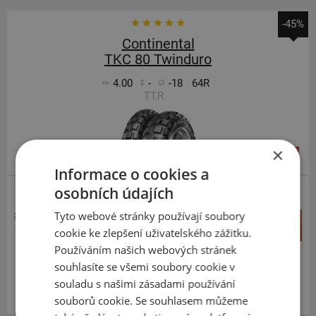
-45%
Continental
TKC 80 Twinduro
4.00
-
-18
64R
TT,R
×
DOPORUČUJEME
Informace o cookies a
osobních údajích
ENDURO
Tyto webové stránky používají soubory
3 394 Kč
+
Koupit
1 865 Kč
cookie ke zlepšení uživatelského zážitku.
–
Používáním našich webových stránek
souhlasíte se všemi soubory cookie v
Expedujeme příští prac. den
SKLADEM
Na prodejně v Opavě 4 ks.
souladu s našimi zásadami používání
Centrální sklad 4 ks.
souborů cookie. Se souhlasem můžeme