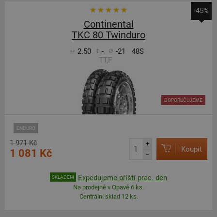
-45%
Continental
TKC 80 Twinduro
2.50
-
-21
48S
TT,F
DOPORUČUJEME
ENDURO
1 971 Kč
+
Koupit
1 081 Kč
–
Expedujeme příští prac. den
SKLADEM
Na prodejně v Opavě 6 ks.
Centrální sklad 12 ks.