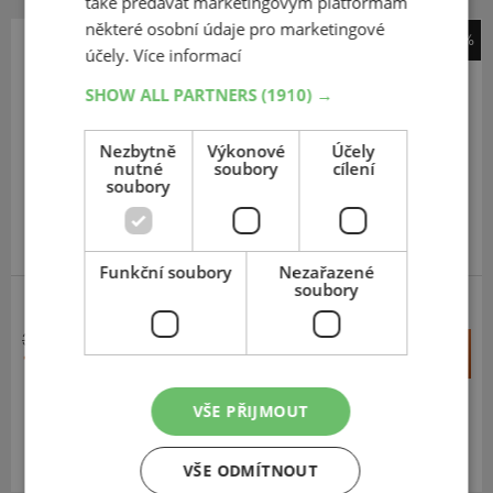
také předávat marketingovým platformám
některé osobní údaje pro marketingové
-44%
účely.
Více informací
Continental
TKC 80 Twinduro
SHOW ALL PARTNERS
(1910) →
120
90
-18
65R
Nezbytně
Výkonové
Účely
TT,R
nutné
soubory
cílení
soubory
DOPORUČUJEME
Funkční soubory
Nezařazené
soubory
ENDURO
3 394 Kč
+
Koupit
1 899 Kč
–
VŠE PŘIJMOUT
Expedujeme příští prac. den
SKLADEM
Na prodejně v Opavě 5 ks.
Centrální sklad 12 ks.
VŠE ODMÍTNOUT