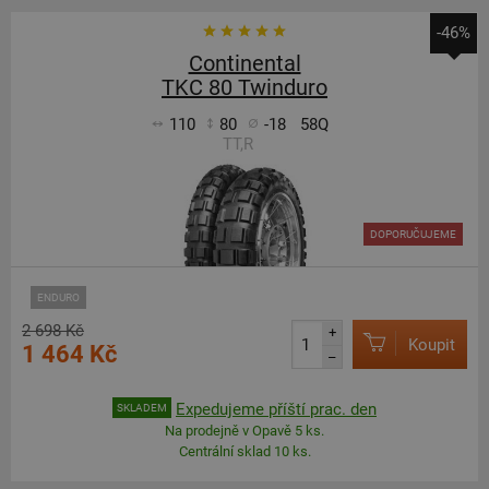
-46%
Continental
TKC 80 Twinduro
110
80
-18
58Q
TT,R
DOPORUČUJEME
ENDURO
2 698 Kč
+
Koupit
1 464 Kč
–
Expedujeme příští prac. den
SKLADEM
Na prodejně v Opavě 5 ks.
Centrální sklad 10 ks.