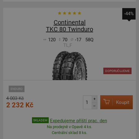
-44%
Continental
TKC 80 Twinduro
120
70
-17
58Q
TL,F
DOPORUČUJEME
ENDURO
4 003 Kč
+
Koupit
2 232 Kč
–
Expedujeme příští prac. den
SKLADEM
Na prodejně v Opavě 4 ks.
Centrální sklad 8 ks.