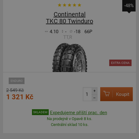
-48%
Continental
TKC 80 Twinduro
4.10
-
-18
66P
TT,R
EXTRA CENA
ENDURO
2 549 Kč
+
Koupit
1 321 Kč
–
Expedujeme příští prac. den
SKLADEM
Na prodejně v Opavě 8 ks.
Centrální sklad 10 ks.