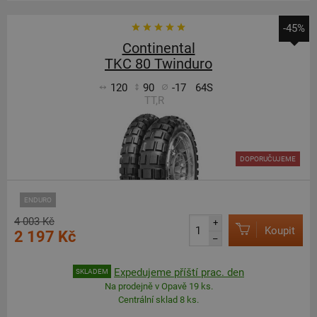
-45%
Continental
TKC 80 Twinduro
120
90
-17
64S
TT,R
DOPORUČUJEME
ENDURO
4 003 Kč
+
Koupit
2 197 Kč
–
Expedujeme příští prac. den
SKLADEM
Na prodejně v Opavě 19 ks.
Centrální sklad 8 ks.