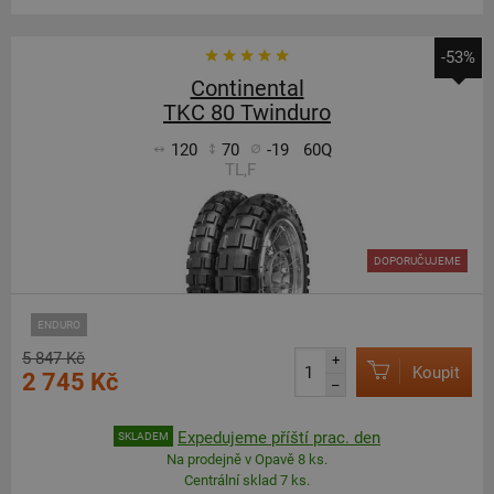
-53%
Continental
TKC 80 Twinduro
120
70
-19
60Q
TL,F
DOPORUČUJEME
ENDURO
5 847 Kč
+
Koupit
2 745 Kč
–
Expedujeme příští prac. den
SKLADEM
Na prodejně v Opavě 8 ks.
Centrální sklad 7 ks.