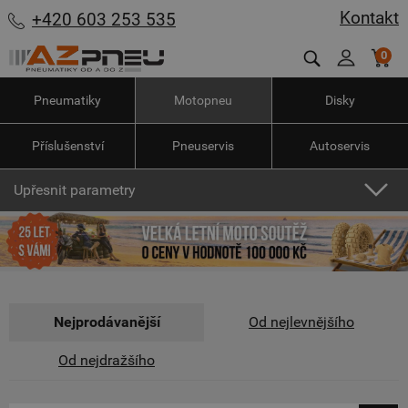
Kontakt
+420 603 253 535
0
Pneumatiky
Motopneu
Disky
Příslušenství
Pneuservis
Autoservis
Upřesnit parametry
Nejprodávanější
Od nejlevnějšího
Od nejdražšího