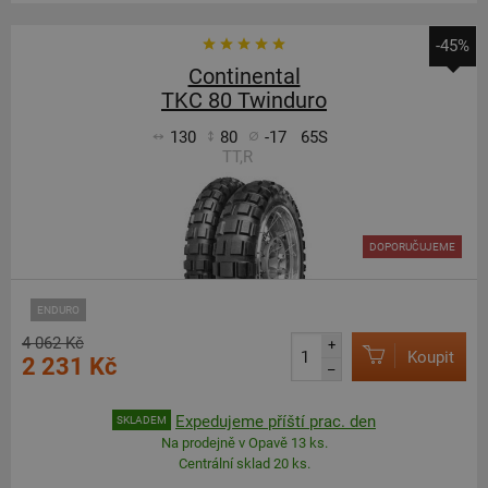
-45%
Continental
TKC 80 Twinduro
130
80
-17
65S
TT,R
DOPORUČUJEME
ENDURO
4 062 Kč
+
Koupit
2 231 Kč
–
Expedujeme příští prac. den
SKLADEM
Na prodejně v Opavě 13 ks.
Centrální sklad 20 ks.