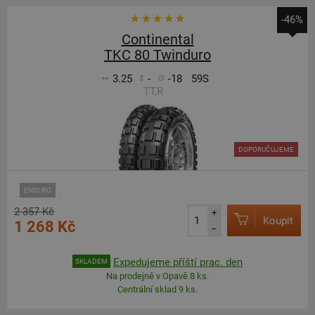
-46%
Continental
TKC 80 Twinduro
3.25
-
-18
59S
TT,R
DOPORUČUJEME
ENDURO
2 357 Kč
+
Koupit
1 268 Kč
–
Expedujeme příští prac. den
SKLADEM
Na prodejně v Opavě 8 ks.
Centrální sklad 9 ks.