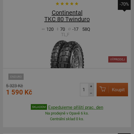
-70%
Continental
TKC 80 Twinduro
120
70
-17
58Q
TL,F
VÝPRODEJ
ENDURO
5 323 Kč
+
Koupit
1 590 Kč
–
Expedujeme příští prac. den
SKLADEM
Na prodejně v Opavě 6 ks.
Centrální sklad 0 ks.