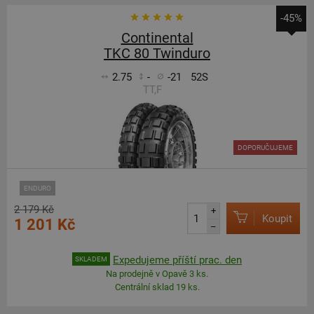
-45%
Continental
TKC 80 Twinduro
2.75
-
-21
52S
TT,F
DOPORUČUJEME
ENDURO
2 179 Kč
+
Koupit
1 201 Kč
–
Expedujeme příští prac. den
SKLADEM
Na prodejně v Opavě 3 ks.
Centrální sklad 19 ks.