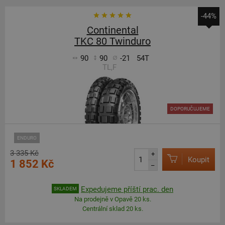
-44%
Continental
TKC 80 Twinduro
90
90
-21
54T
TL,F
DOPORUČUJEME
ENDURO
3 335 Kč
+
Koupit
1 852 Kč
–
Expedujeme příští prac. den
SKLADEM
Na prodejně v Opavě 20 ks.
Centrální sklad 20 ks.