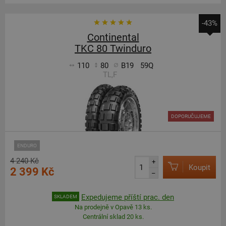
-43%
Continental
TKC 80 Twinduro
110
80
B19
59Q
TL,F
DOPORUČUJEME
ENDURO
4 240 Kč
+
Koupit
2 399 Kč
–
Expedujeme příští prac. den
SKLADEM
Na prodejně v Opavě 13 ks.
Centrální sklad 20 ks.