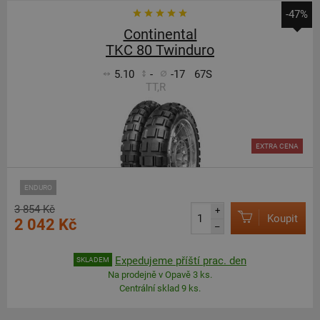
-47%
Continental
TKC 80 Twinduro
5.10
-
-17
67S
TT,R
EXTRA CENA
ENDURO
3 854 Kč
+
Koupit
2 042 Kč
–
Expedujeme příští prac. den
SKLADEM
Na prodejně v Opavě 3 ks.
Centrální sklad 9 ks.