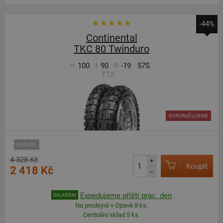
-44%
Continental
TKC 80 Twinduro
100
90
-19
57S
TT,F
DOPORUČUJEME
ENDURO
4 328 Kč
+
Koupit
2 418 Kč
–
Expedujeme příští prac. den
SKLADEM
Na prodejně v Opavě 8 ks.
Centrální sklad 5 ks.