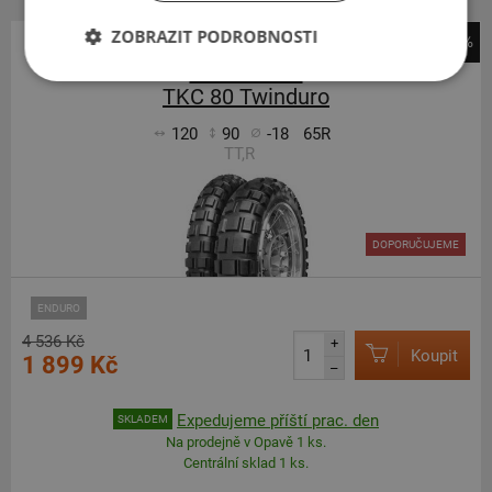
ZOBRAZIT PODROBNOSTI
-58%
Continental
TKC 80 Twinduro
120
90
-18
65R
TT,R
DOPORUČUJEME
ENDURO
4 536 Kč
+
Koupit
1 899 Kč
–
Expedujeme příští prac. den
SKLADEM
Na prodejně v Opavě 1 ks.
Centrální sklad 1 ks.