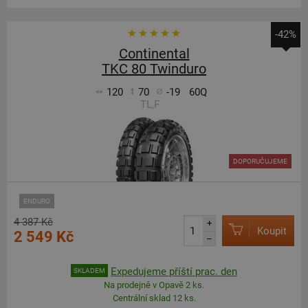
-42%
Continental
TKC 80 Twinduro
120
70
-19
60Q
TL,F
DOPORUČUJEME
ENDURO
4 387 Kč
+
Koupit
2 549 Kč
–
Expedujeme příští prac. den
SKLADEM
Na prodejně v Opavě 2 ks.
Centrální sklad 12 ks.