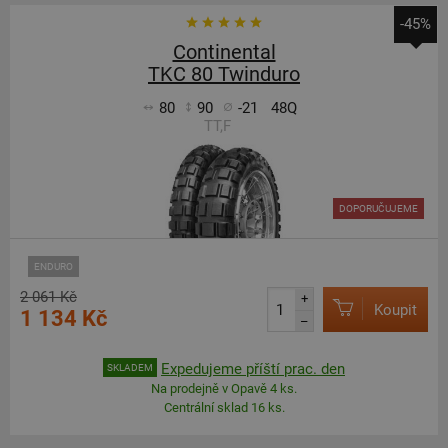
-45%
Continental
TKC 80 Twinduro
80
90
-21
48Q
TT,F
DOPORUČUJEME
ENDURO
2 061 Kč
+
Koupit
1 134 Kč
–
Expedujeme příští prac. den
SKLADEM
Na prodejně v Opavě 4 ks.
Centrální sklad 16 ks.