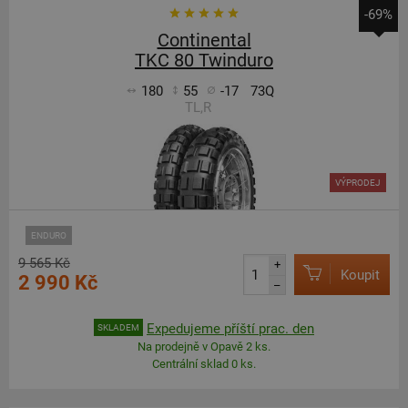
-69%
Continental
TKC 80 Twinduro
180
55
-17
73Q
TL,R
VÝPRODEJ
ENDURO
9 565 Kč
+
Koupit
2 990 Kč
–
Expedujeme příští prac. den
SKLADEM
Na prodejně v Opavě 2 ks.
Centrální sklad 0 ks.