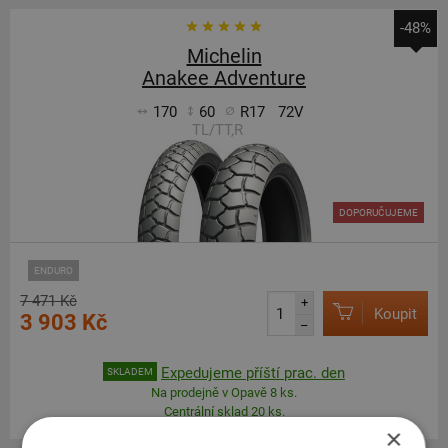
-48%
Michelin
Anakee Adventure
170
60
R17
72V
TL/TT,R
DOPORUČUJEME
ENDURO
7 471 Kč
+
Koupit
3 903 Kč
–
Expedujeme příští prac. den
SKLADEM
Na prodejně v Opavě 8 ks.
Centrální sklad 20 ks.
×