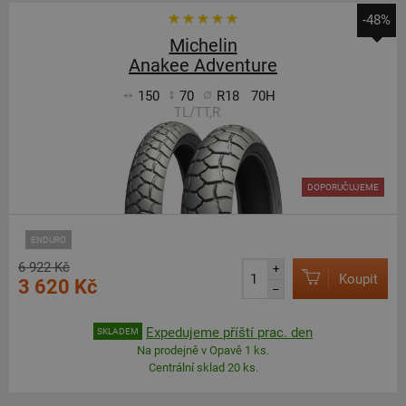
-48%
Michelin
Anakee Adventure
150
70
R18
70H
TL/TT,R
DOPORUČUJEME
ENDURO
6 922 Kč
+
Koupit
3 620 Kč
–
Expedujeme příští prac. den
SKLADEM
Na prodejně v Opavě 1 ks.
Centrální sklad 20 ks.