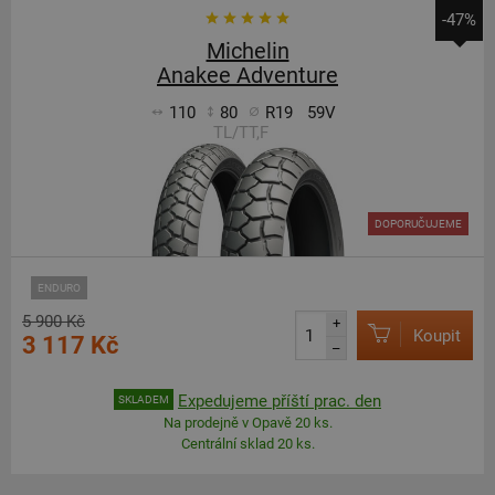
-47%
Michelin
Anakee Adventure
110
80
R19
59V
TL/TT,F
DOPORUČUJEME
ENDURO
5 900 Kč
+
Koupit
3 117 Kč
–
Expedujeme příští prac. den
SKLADEM
Na prodejně v Opavě 20 ks.
Centrální sklad 20 ks.