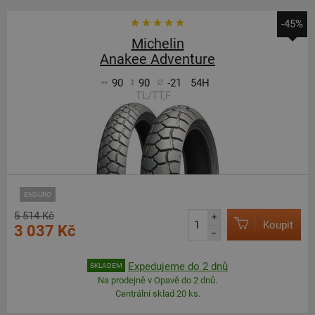
-45%
Michelin
Anakee Adventure
90
90
-21
54H
TL/TT,F
ENDURO
5 514 Kč
+
Koupit
3 037 Kč
–
Expedujeme do 2 dnů
SKLADEM
Na prodejně v Opavě do 2 dnů.
Centrální sklad 20 ks.