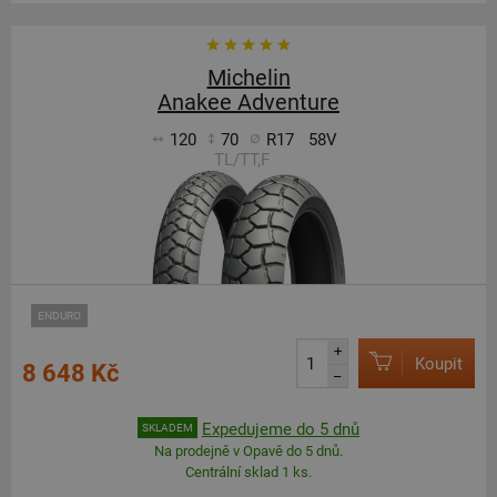
Michelin
Anakee Adventure
120
70
R17
58V
TL/TT,F
ENDURO
+
Koupit
8 648 Kč
–
Expedujeme do 5 dnů
SKLADEM
Na prodejně v Opavě do 5 dnů.
Centrální sklad 1 ks.