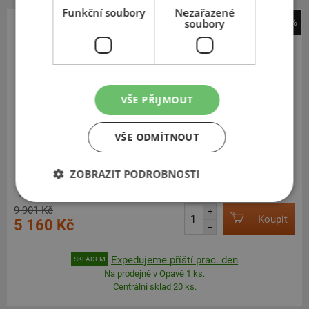
Funkční soubory
Nezařazené
-48%
soubory
Michelin
Anakee Adventure
180
55
R17
73V
TL/TT,R
VŠE PŘIJMOUT
VŠE ODMÍTNOUT
DOPORUČUJEME
ZOBRAZIT PODROBNOSTI
ENDURO
9 901 Kč
+
Koupit
5 160 Kč
–
Expedujeme příští prac. den
SKLADEM
Na prodejně v Opavě 1 ks.
Centrální sklad 20 ks.