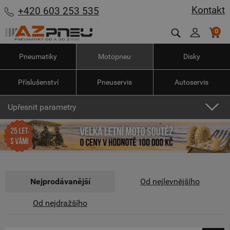
Kontakt
+420 603 253 535
0
Pneumatiky
Motopneu
Disky
Příslušenství
Pneuservis
Autoservis
Upřesnit parametry
Nejprodávanější
Od nejlevnějšího
Od nejdražšího