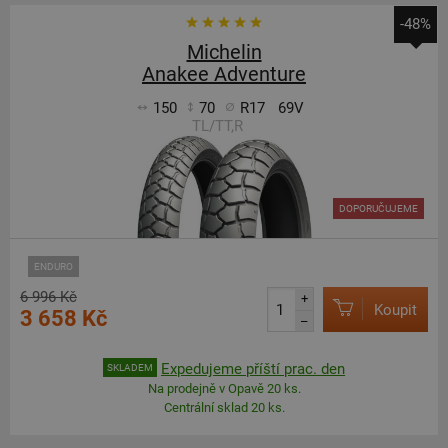
-48%
Michelin
Anakee Adventure
150
70
R17
69V
TL/TT,R
DOPORUČUJEME
ENDURO
6 996 Kč
+
Koupit
3 658 Kč
–
Expedujeme příští prac. den
SKLADEM
Na prodejně v Opavě 20 ks.
Centrální sklad 20 ks.