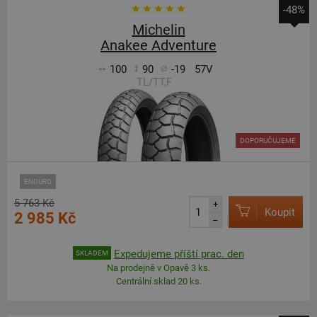
-48%
Michelin
Anakee Adventure
100
90
-19
57V
TL/TT,F
DOPORUČUJEME
ENDURO
5 763 Kč
+
Koupit
2 985 Kč
–
Expedujeme příští prac. den
SKLADEM
Na prodejně v Opavě 3 ks.
Centrální sklad 20 ks.