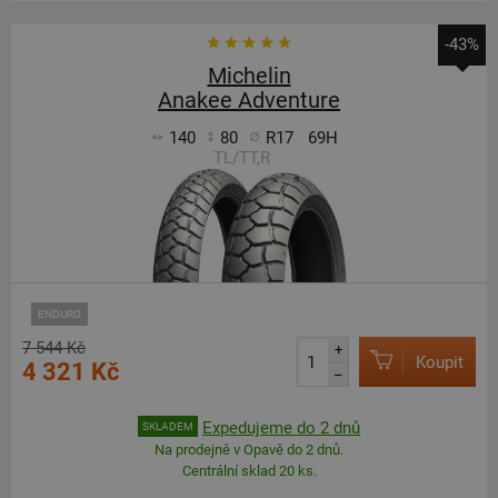
-43%
Michelin
Anakee Adventure
140
80
R17
69H
TL/TT,R
ENDURO
7 544 Kč
+
Koupit
4 321 Kč
–
Expedujeme do 2 dnů
SKLADEM
Na prodejně v Opavě do 2 dnů.
Centrální sklad 20 ks.