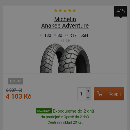
-41%
Michelin
Anakee Adventure
130
80
R17
65H
TL/TT,R
ENDURO
6 937 Kč
+
Koupit
4 103 Kč
–
Expedujeme do 2 dnů
SKLADEM
Na prodejně v Opavě do 2 dnů.
Centrální sklad 20 ks.