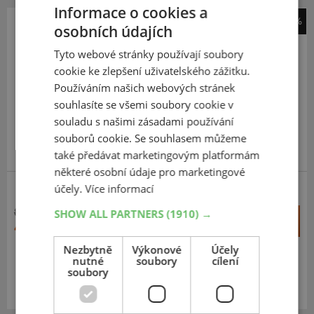
Informace o cookies a
-48%
osobních údajích
Michelin
Tyto webové stránky používají soubory
Anakee Adventure
cookie ke zlepšení uživatelského zážitku.
160
60
R17
69V
Používáním našich webových stránek
TL,R
souhlasíte se všemi soubory cookie v
souladu s našimi zásadami používání
souborů cookie. Se souhlasem můžeme
DOPORUČUJEME
také předávat marketingovým platformám
některé osobní údaje pro marketingové
účely.
Více informací
ENDURO
8 078 Kč
SHOW ALL PARTNERS
(1910) →
+
Koupit
4 218 Kč
–
Nezbytně
Výkonové
Účely
nutné
soubory
cílení
Expedujeme příští prac. den
SKLADEM
soubory
Na prodejně v Opavě 2 ks.
Centrální sklad 20 ks.