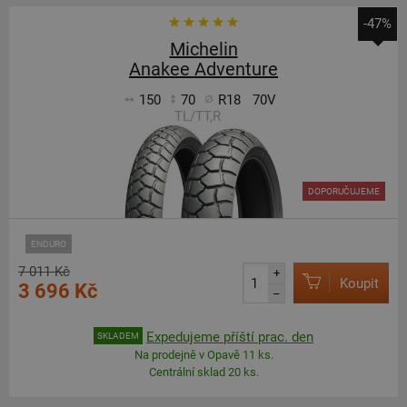
-47%
Michelin
Anakee Adventure
150
70
R18
70V
TL/TT,R
DOPORUČUJEME
ENDURO
7 011 Kč
+
Koupit
3 696 Kč
–
Expedujeme příští prac. den
SKLADEM
Na prodejně v Opavě 11 ks.
Centrální sklad 20 ks.