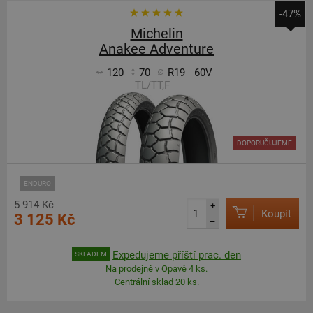
-47%
Michelin
Anakee Adventure
120
70
R19
60V
TL/TT,F
DOPORUČUJEME
ENDURO
5 914 Kč
+
Koupit
3 125 Kč
–
Expedujeme příští prac. den
SKLADEM
Na prodejně v Opavě 4 ks.
Centrální sklad 20 ks.