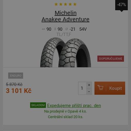
-47%
Michelin
Anakee Adventure
90
90
-21
54V
TL/TT,F
DOPORUČUJEME
ENDURO
5 870 Kč
+
Koupit
3 101 Kč
–
Expedujeme příští prac. den
SKLADEM
Na prodejně v Opavě 4 ks.
Centrální sklad 20 ks.