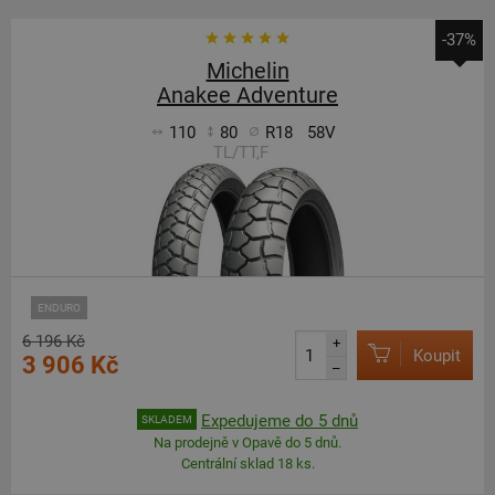
-37%
Michelin
Anakee Adventure
110
80
R18
58V
TL/TT,F
ENDURO
6 196 Kč
+
Koupit
3 906 Kč
–
Expedujeme do 5 dnů
SKLADEM
Na prodejně v Opavě do 5 dnů.
Centrální sklad 18 ks.