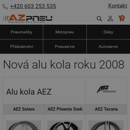
Kontakt
+420 603 253 535
0
Pneumatiky
Motopneu
Disky
Příslušenství
Pneuservis
Autoservis
Nová alu kola roku 2008
Alu kola AEZ
AEZ Sotara
AEZ Phoenix Dark
AEZ Tacana