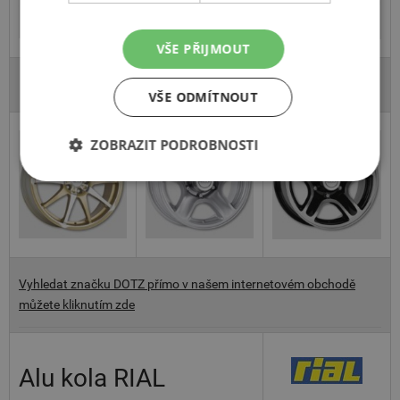
VŠE PŘIJMOUT
DOTZ Shuriken
DOTZ Hammada
DOTZ Hammada
Gold
Dark
VŠE ODMÍTNOUT
ZOBRAZIT PODROBNOSTI
Vyhledat značku DOTZ přímo v našem internetovém obchodě
můžete kliknutím zde
Alu kola RIAL