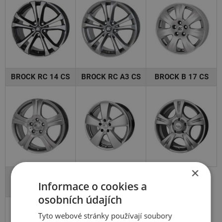
BROCK RC 14 CS
BROCK RC A3 CS
BROCK B 17 CS
×
BROCK RC DELTA
BROCK B22
Informace o cookies a
CS
SMVP
osobních údajích
Tyto webové stránky používají soubory