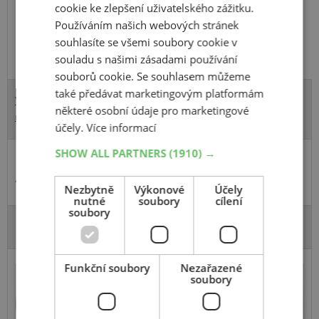
cookie ke zlepšení uživatelského zážitku.
Používáním našich webových stránek
souhlasíte se všemi soubory cookie v
souladu s našimi zásadami používání
souborů cookie. Se souhlasem můžeme
také předávat marketingovým platformám
Vyhledat značku BROCK přímo v našem internetovém obchodě
některé osobní údaje pro marketingové
můžete kliknutím zde
účely.
Více informací
SHOW ALL PARTNERS
(1910) →
Alu kola DOTZ
Nezbytně
Výkonové
Účely
nutné
soubory
cílení
soubory
DOTZ Shuriken
DOTZ Hanzo
DOTZ Shuriken
White
Funkční soubory
Nezařazené
soubory