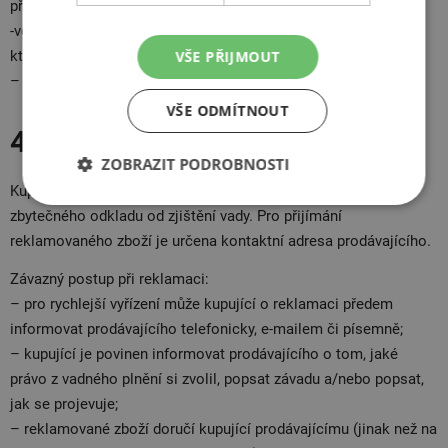
převzal;
-věci prodávané za nižší cenu – pouze ve vztahu k vadě, pro
VŠE PŘIJMOUT
kterou byla nižší cena sjednána; nebo
– vyplývá-li to z povahy věci.
VŠE ODMÍTNOUT
4. Postup při reklamaci
ZOBRAZIT PODROBNOSTI
Kupující je povinen reklamaci u prodávajícího uplatnit bez
zbytečného odkladu od zjištění vady. Pro přijímání
reklamovaného zboží je určena kontaktní adresa prodávajícího.
Závazný postup při reklamaci:
– pro rychlejší vyřízení může kupující o reklamaci předem
informovat prodávajícího telefonicky, e-mailem či písemně;
– kupující je povinen informovat prodávajícího o tom, jaké
právo z vadného plnění si zvolil, popsat závadu a/nebo popsat,
jak se projevuje;
– reklamované zboží doručí kupující prodávajícímu (jinak než na