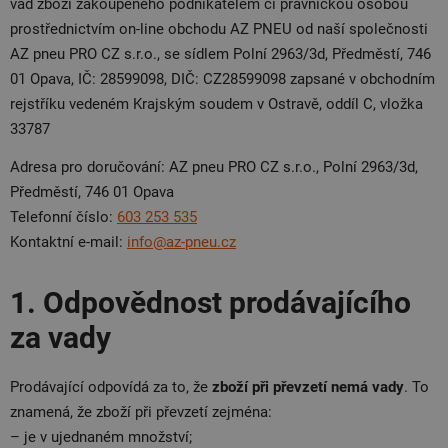
vad zboží zakoupeného podnikatelem či právnickou osobou
prostřednictvím on-line obchodu AZ PNEU od naší společnosti
AZ pneu PRO CZ s.r.o., se sídlem Polní 2963/3d, Předměstí, 746
01 Opava, IČ: 28599098, DIČ: CZ28599098 zapsané v obchodním
rejstříku vedeném Krajským soudem v Ostravě, oddíl C, vložka
33787
Adresa pro doručování: AZ pneu PRO CZ s.r.o., Polní 2963/3d,
Předměstí, 746 01 Opava
Telefonní číslo:
603 253 535
Kontaktní e-mail:
info@az-pneu.cz
1. Odpovědnost prodávajícího
za vady
Prodávající odpovídá za to, že
zboží při převzetí nemá vady
. To
znamená, že zboží při převzetí zejména:
– je v ujednaném množství;