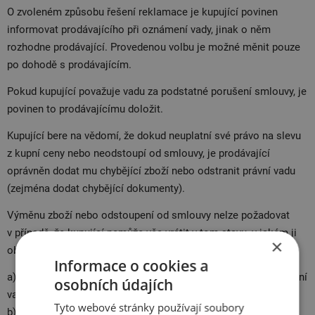
O zvoleném způsobu řešení reklamace je kupující povinen
informovat prodávajícího při oznámení vady, jinak o něm
rozhodne prodávající. Provedenou volbu je možné měnit pouze
po dohodě s prodávajícím.
Pokud kupující považuje vadu za podstatné porušení smlouvy, je
povinen to prodávajícímu doložit.
Kupující bere na vědomí, že dokud neuplatní své právo na slevu
z kupní ceny nebo neodstoupí od smlouvy, je prodávající
oprávněn dodat mu chybějící zboží nebo odstranit právní vadu
(zejména dodat chybějící dokumenty).
Výměnu zboží nebo odstoupení od smlouvy nelze požadovat
v případě, že kupující nemůže věc vrátit v tom stavu, v jakém ji
×
obdržel. To neplatí v případě, že:
Informace o cookies a
a) došlo ke změně stavu v důsledku prohlídky za účelem zjištění
osobních údajích
vady věci;
Tyto webové stránky používají soubory
b) kupující použil věc ještě před objevením vady;