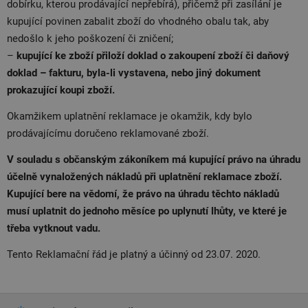
dobírku, kterou prodávající nepřebírá), přičemž při zasílání je
kupující povinen zabalit zboží do vhodného obalu tak, aby
nedošlo k jeho poškození či zničení;
–
kupující ke zboží přiloží doklad o zakoupení zboží či daňový
doklad – fakturu, byla-li vystavena, nebo jiný dokument
prokazující koupi zboží.
Okamžikem uplatnění reklamace je okamžik, kdy bylo
prodávajícímu doručeno reklamované zboží.
V souladu s občanským zákoníkem má kupující právo na úhradu
účelně vynaložených nákladů při uplatnění reklamace zboží.
Kupující bere na vědomí, že právo na úhradu těchto nákladů
musí uplatnit do jednoho měsíce po uplynutí lhůty, ve které je
třeba vytknout vadu.
Tento Reklamační řád je platný a účinný od 23.07. 2020.