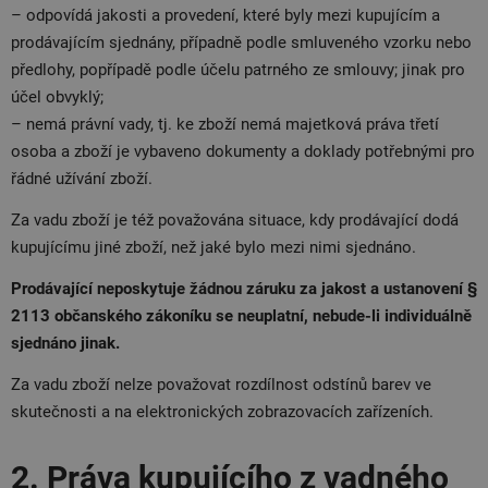
– odpovídá jakosti a provedení, které byly mezi kupujícím a
prodávajícím sjednány, případně podle smluveného vzorku nebo
předlohy, popřípadě podle účelu patrného ze smlouvy; jinak pro
účel obvyklý;
– nemá právní vady, tj. ke zboží nemá majetková práva třetí
osoba a zboží je vybaveno dokumenty a doklady potřebnými pro
řádné užívání zboží.
Za vadu zboží je též považována situace, kdy prodávající dodá
kupujícímu jiné zboží, než jaké bylo mezi nimi sjednáno.
Prodávající neposkytuje žádnou záruku za jakost a ustanovení §
2113 občanského zákoníku se neuplatní, nebude-li individuálně
sjednáno jinak.
Za vadu zboží nelze považovat rozdílnost odstínů barev ve
skutečnosti a na elektronických zobrazovacích zařízeních.
2. Práva kupujícího z vadného