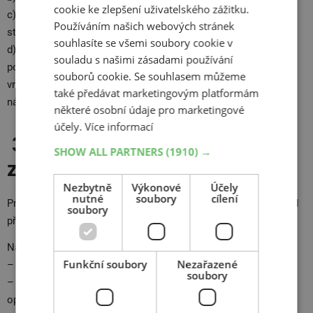
cookie ke zlepšení uživatelského zážitku.
c) kupující nezpůsobil nemožnost vrácení věci v nezměněném
Používáním našich webových stránek
stavu jednáním anebo opomenutím; nebo
souhlasíte se všemi soubory cookie v
d) kupující věc prodal ještě před objevením vady, anebo
souladu s našimi zásadami používání
pozměnil věc při obvyklém použití; stalo‑li se tak jen zčásti,
souborů cookie. Se souhlasem můžeme
vrátí kupující prodávajícímu, co ještě vrátit může, a dá mu
také předávat marketingovým platformám
náhradu do výše, v níž měl z použití věci prospěch.
některé osobní údaje pro marketingové
účely.
Více informací
3.
Nemožnost uplatnění práv
SHOW ALL PARTNERS
(1910) →
z vadného plnění
Nezbytně
Výkonové
Účely
nutné
soubory
cílení
Práva z vadného plnění kupujícímu nenáleží, pokud o vadě před
soubory
převzetím věci věděl nebo vadu sám způsobil.
Nároky z odpovědnosti za vady se dále nevztahují na:
Funkční soubory
Nezařazené
– opotřebení zboží způsobené jeho obvyklým užíváním;
soubory
– vady použité věci odpovídající míře používání nebo
opotřebení, které zboží mělo v okamžiku, kdy jej kupující