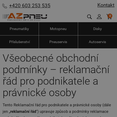
Kontakt
+420 603 253 535
0
Pneumatiky
Motopneu
Disky
Příslušenství
Pneuservis
Autoservis
Všeobecné obchodní
podmínky – reklamační
řád pro podnikatele a
právnické osoby
Tento Reklamační řád pro podnikatele a právnické osoby (dále
jen „
reklamační řád
“) upravuje způsob a podmínky reklamace