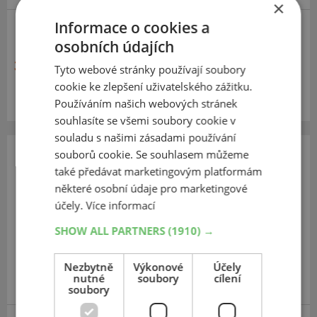
×
Informace o cookies a
osobních údajích
3 893 Kč
Tyto webové stránky používají soubory
cookie ke zlepšení uživatelského zážitku.
Momentálně nedostupné
Používáním našich webových stránek
souhlasíte se všemi soubory cookie v
souladu s našimi zásadami používání
souborů cookie. Se souhlasem můžeme
PIT BULL
také předávat marketingovým platformám
GROWLER XOR
některé osobní údaje pro marketingové
účely.
Více informací
27
11
R14
70J
SHOW ALL PARTNERS
(1910) →
Nezbytně
Výkonové
Účely
nutné
soubory
cílení
soubory