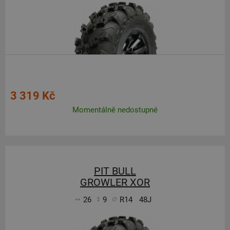
3 319 Kč
Momentálně nedostupné
PIT BULL
GROWLER XOR
26
9
R14
48J