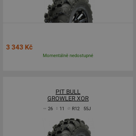
3 343 Kč
Momentálně nedostupné
PIT BULL
GROWLER XOR
26
11
R12
55J