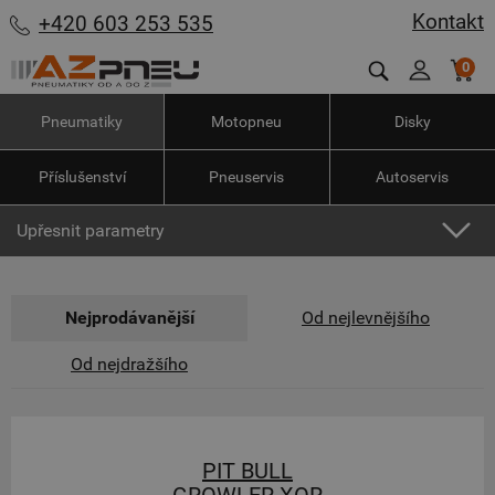
Kontakt
+420 603 253 535
0
Pneumatiky
Motopneu
Disky
Příslušenství
Pneuservis
Autoservis
Upřesnit parametry
Nejprodávanější
Od nejlevnějšího
Od nejdražšího
PIT BULL