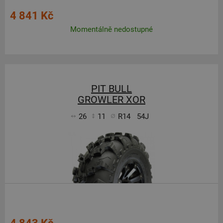
4 841 Kč
Momentálně nedostupné
PIT BULL
GROWLER XOR
26
11
R14
54J