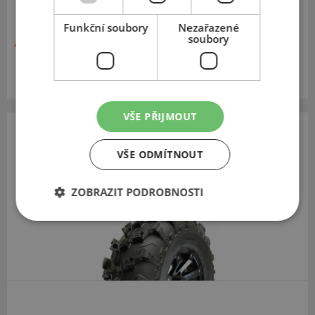
Funkční soubory
Nezařazené
soubory
4 255 Kč
Momentálně nedostupné
VŠE PŘIJMOUT
PIT BULL
VŠE ODMÍTNOUT
GROWLER XOR
27
9
R14
65J
ZOBRAZIT PODROBNOSTI