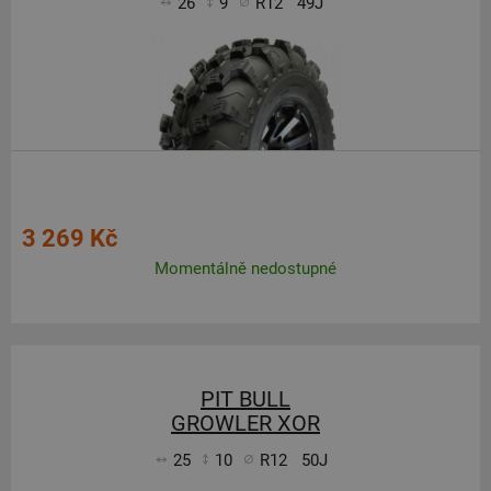
26
9
R12
49J
3 269 Kč
Momentálně nedostupné
PIT BULL
GROWLER XOR
25
10
R12
50J