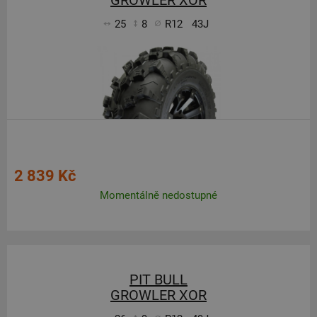
GROWLER XOR
25
8
R12
43J
2 839 Kč
Momentálně nedostupné
PIT BULL
GROWLER XOR