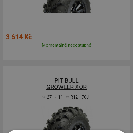
3 614 Kč
Momentálně nedostupné
PIT BULL
GROWLER XOR
27
11
R12
70J