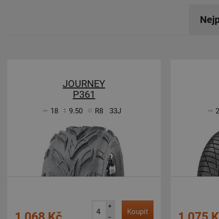
Nejp
JOURNEY
P361
18
9.50
R8
33J
+
Koupit
1 068 Kč
1 075 
–