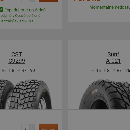
Momentálně nedost
Expedujeme do 5 dnů
EM
rodejně v Opavě do 5 dnů.
Centrální sklad 20 ks.
CST
Sunf
C9299
A-021
16
8
R7
9J
16
8
R7
2
+