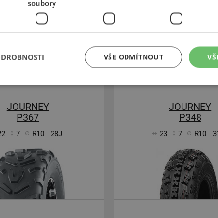
soubory
Kč
1 150 Kč
entálně nedostupné
Momentálně nedost
ODROBNOSTI
VŠE ODMÍTNOUT
VŠ
JOURNEY
JOURNEY
P367
P348
22
7
R10
28J
23
7
R10
3