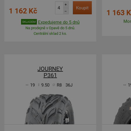
+
Koupit
1 162 Kč
1 163 
–
Mom
Expedujeme do 5 dnů
SKLADEM
Na prodejně v Opavě do 5 dnů.
Centrální sklad 2 ks.
JOURNEY
P361
19
9.50
R8
36J
1