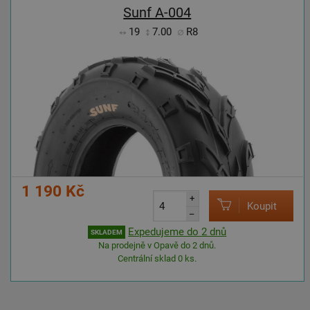
Sunf A-004
19
7.00
R8
1 190 Kč
+
Koupit
–
Expedujeme do 2 dnů
SKLADEM
Na prodejně v Opavě do 2 dnů.
Centrální sklad 0 ks.