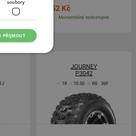
soubory
1 152 Kč
upné
Momentálně nedostupné
E PŘIJMOUT
JOURNEY
P3042
1J
18
10.50
R8
36F