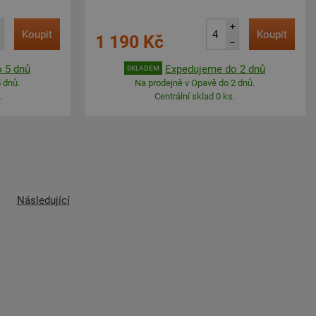
+
Koupit
Koupit
1 190 Kč
–
 5 dnů
Expedujeme do 2 dnů
SKLADEM
 dnů.
Na prodejně v Opavě do 2 dnů.
.
Centrální sklad 0 ks.
Následující