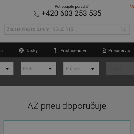
Potřebujete poradit?
V
+420 603 253 535
u
Disky
Příslušenství
Pneuservis
AZ pneu doporučuje