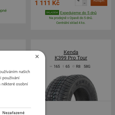
Koupit
1 111 Kč
–
upné
Expedujeme do 5 dnů
SKLADEM
Na prodejně v Opavě do 5 dnů.
Centrální sklad 4 ks.
Kenda
×
K399 Pro Tour
1J
165
65
R8
58G
Používáním našich
i používání
 některé osobní
Nezařazené