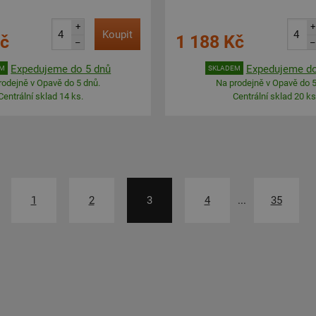
+
+
Koupit
Kč
1 188 Kč
–
–
Expedujeme do 5 dnů
Expedujeme do
EM
SKLADEM
rodejně v Opavě do 5 dnů.
Na prodejně v Opavě do 5
Centrální sklad 14 ks.
Centrální sklad 20 ks
1
2
3
4
...
35