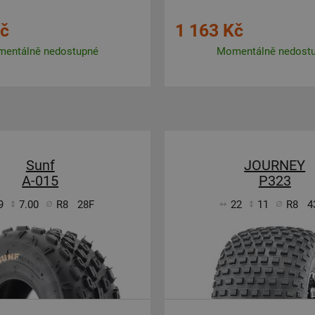
Kč
1 163 Kč
entálně nedostupné
Momentálně nedost
Sunf
JOURNEY
A-015
P323
9
7.00
R8
28F
22
11
R8
4