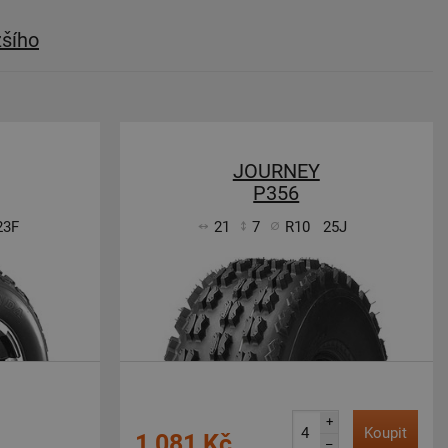
žšího
JOURNEY
P356
23F
21
7
R10
25J
+
Koupit
1 081 Kč
–