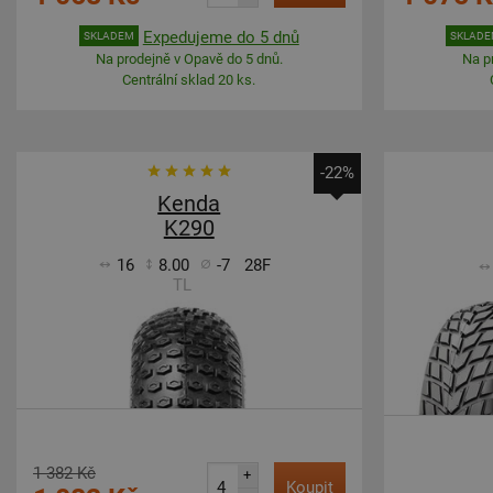
Expedujeme do 5 dnů
SKLADEM
SKLAD
Na prodejně v Opavě do 5 dnů.
Na p
Centrální sklad 20 ks.
-22%
Kenda
K290
16
8.00
-7
28F
TL
1 382 Kč
+
Koupit