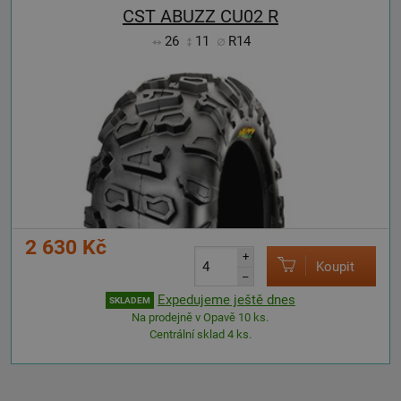
CST ABUZZ CU02 R
26
11
R14
2 630 Kč
+
Koupit
–
Expedujeme ještě dnes
SKLADEM
Na prodejně v Opavě 10 ks.
Centrální sklad 4 ks.