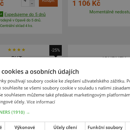
Koupit
Kč
1 106 Kč
–
Momentálně nedost
Expedujeme do 5 dnů
EM
rodejně v Opavě do 5 dnů.
Centrální sklad 4 ks.
-25%
BKT
JOURNEY
-109, BKT Sports
P361
 cookies a osobních údajích
16
8
-7
5F
21
7
R10
2
TL, 2PR
ky používají soubory cookie ke zlepšení uživatelského zážitku. 
 souhlasíte se všemi soubory cookie v souladu s našimi zásadam
 Se souhlasem můžeme také předávat marketingovým platformám
ingové účely.
Více informací
TNERS
(1910) →
é
Výkonové
Účely cílení
Funkční soubory