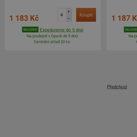
+
Koupit
1 183 Kč
1 187 
–
Expedujeme do 5 dnů
SKLADEM
SKLAD
Na prodejně v Opavě do 5 dnů.
Na p
Centrální sklad 20 ks.
Předchozí