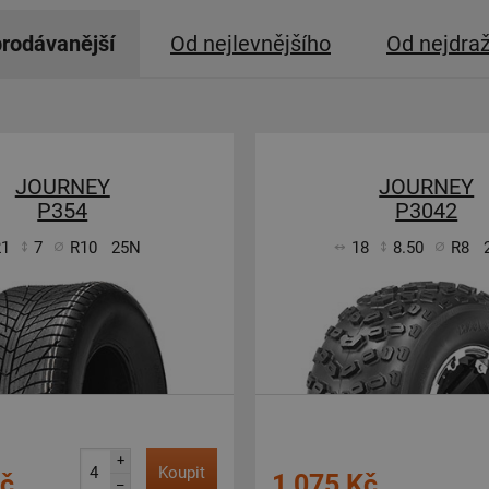
rodávanější
Od nejlevnějšího
Od nejdra
JOURNEY
JOURNEY
P354
P3042
21
7
R10
25N
18
8.50
R8
+
Koupit
Kč
1 075 Kč
–