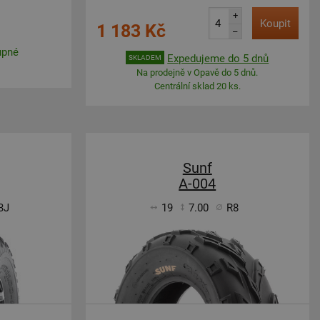
+
Koupit
1 183 Kč
–
upné
Expedujeme do 5 dnů
SKLADEM
Na prodejně v Opavě do 5 dnů.
Centrální sklad 20 ks.
Sunf
A-004
3J
19
7.00
R8