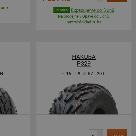
upné
Expedujeme do 5 dnů
SKLADEM
Na prodejně v Opavě do 5 dnů.
Centrální sklad 20 ks.
HAKUBA
P329
6N
16
8
R7
20J
+