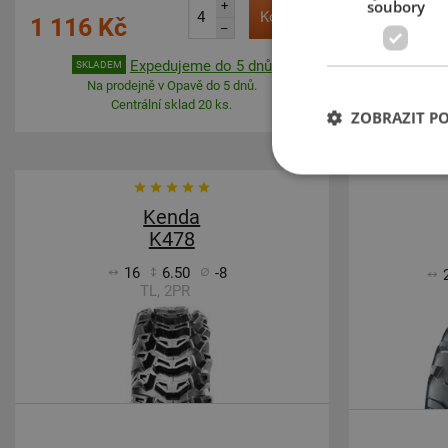
soubory
+
1 130 
Koupit
1 116 Kč
–
Mom
Expedujeme do 5 dnů
SKLADEM
Na prodejně v Opavě do 5 dnů.
Centrální sklad 20 ks.
ZOBRAZIT P
Kenda
K478
16
6.50
-8
TL, 2PR