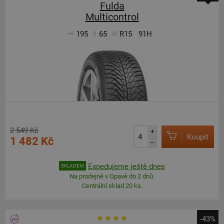
Fulda
Multicontrol
195
65
R15
91H
2 549 Kč
+
Koupit
1 482 Kč
–
Expedujeme ještě dnes
SKLADEM
Na prodejně v Opavě do 2 dnů.
Centrální sklad 20 ks.
-43%