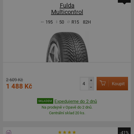
Fulda
Multicontrol
195
50
R15
82H
2 609 Kč
+
Koupit
1 488 Kč
–
Expedujeme do 2 dnů
SKLADEM
Na prodejně v Opavě do 2 dnů.
Centrální sklad 20 ks.
-41%