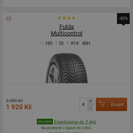
-43%
Fulda
Multicontrol
185
55
R14
80H
3 350 Kč
+
Koupit
1 920 Kč
–
Expedujeme do 2 dnů
SKLADEM
Na prodejně v Opavě do 2 dnů.