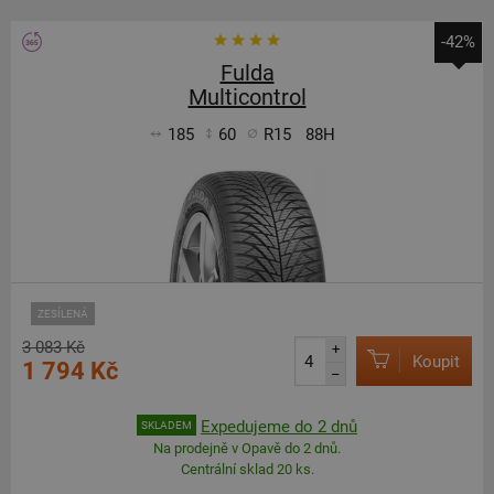
-42%
Fulda
Multicontrol
185
60
R15
88H
ZESÍLENÁ
3 083 Kč
+
Koupit
1 794 Kč
–
Expedujeme do 2 dnů
SKLADEM
Na prodejně v Opavě do 2 dnů.
Centrální sklad 20 ks.