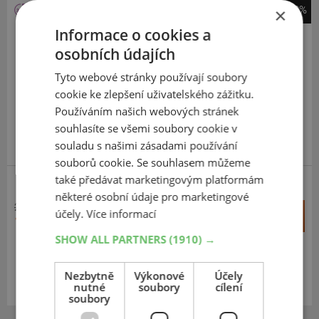
-40%
×
Fulda
Informace o cookies a
Multicontrol
osobních údajích
185
65
R14
86T
Tyto webové stránky používají soubory
cookie ke zlepšení uživatelského zážitku.
Používáním našich webových stránek
souhlasíte se všemi soubory cookie v
souladu s našimi zásadami používání
souborů cookie. Se souhlasem můžeme
také předávat marketingovým platformám
některé osobní údaje pro marketingové
2 817 Kč
+
účely.
Více informací
Koupit
1 688 Kč
–
SHOW ALL PARTNERS
(1910) →
Expedujeme do 2 dnů
SKLADEM
Na prodejně v Opavě do 2 dnů.
Nezbytně
Výkonové
Účely
nutné
soubory
cílení
Centrální sklad 20 ks.
soubory