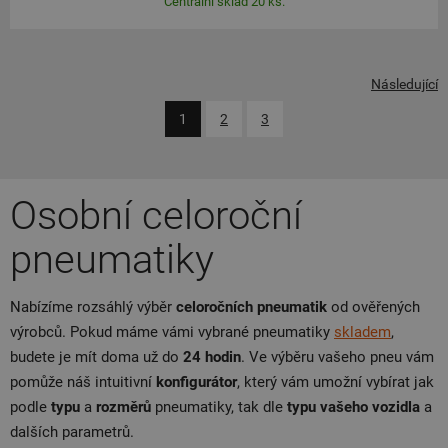
Centrální sklad 20 ks.
Následující
1
2
3
Osobní celoroční
pneumatiky
Nabízíme rozsáhlý výběr
celoročních pneumatik
od ověřených
výrobců. Pokud máme vámi vybrané pneumatiky
skladem
,
budete je mít doma už do
24 hodin
. Ve výběru vašeho pneu vám
pomůže náš intuitivní
konfigurátor
, který vám umožní vybírat jak
podle
typu
a
rozměrů
pneumatiky, tak dle
typu vašeho vozidla
a
dalších parametrů.