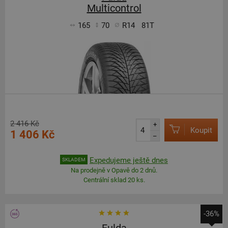
Multicontrol
165
70
R14
81T
2 416 Kč
+
Koupit
1 406 Kč
–
Expedujeme ještě dnes
SKLADEM
Na prodejně v Opavě do 2 dnů.
Centrální sklad 20 ks.
-36%