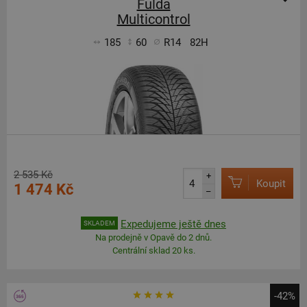
Fulda
Multicontrol
185
60
R14
82H
2 535 Kč
+
Koupit
1 474 Kč
–
Expedujeme ještě dnes
SKLADEM
Na prodejně v Opavě do 2 dnů.
Centrální sklad 20 ks.
-42%