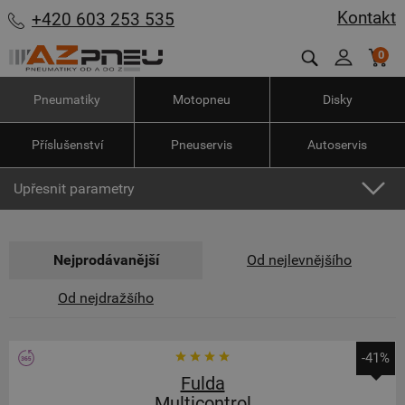
Kontakt
+420 603 253 535
0
Pneumatiky
Motopneu
Disky
Příslušenství
Pneuservis
Autoservis
Upřesnit parametry
Nejprodávanější
Od nejlevnějšího
Od nejdražšího
-41%
Fulda
Multicontrol