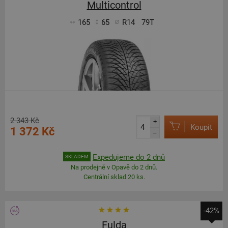
Multicontrol
165
65
R14
79T
2 343 Kč
+
Koupit
1 372 Kč
–
Expedujeme do 2 dnů
SKLADEM
Na prodejně v Opavě do 2 dnů.
Centrální sklad 20 ks.
-42%
Fulda