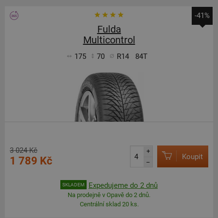
-41%
Fulda
Multicontrol
175
70
R14
84T
3 024 Kč
+
Koupit
1 789 Kč
–
Expedujeme do 2 dnů
SKLADEM
Na prodejně v Opavě do 2 dnů.
Centrální sklad 20 ks.