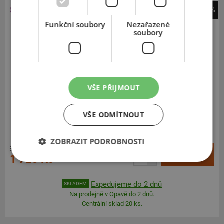
-41%
Fulda
Funkční soubory
Nezařazené
soubory
Multicontrol
185
65
R15
88H
VŠE PŘIJMOUT
VŠE ODMÍTNOUT
ZOBRAZIT PODROBNOSTI
2 920 Kč
+
Koupit
1 723 Kč
–
Expedujeme do 2 dnů
SKLADEM
Na prodejně v Opavě do 2 dnů.
Centrální sklad 20 ks.