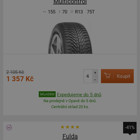
Multicontrol
155
70
R13
75T
2 105 Kč
+
Koupit
1 357 Kč
–
Expedujeme do 5 dnů
SKLADEM
Na prodejně v Opavě do 5 dnů.
Centrální sklad 20 ks.
-41%
Fulda