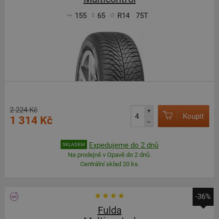
155
65
R14
75T
2 224 Kč
+
Koupit
1 314 Kč
–
Expedujeme do 2 dnů
SKLADEM
Na prodejně v Opavě do 2 dnů.
Centrální sklad 20 ks.
-36%
Fulda