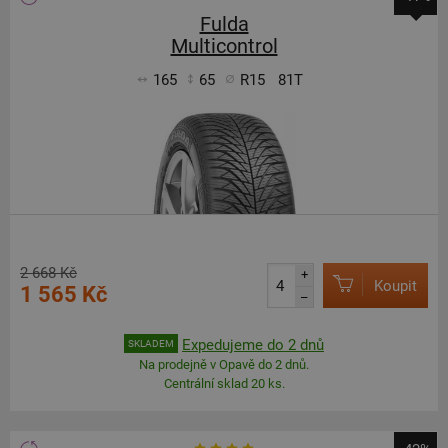
Fulda
Multicontrol
165
65
R15
81T
2 668 Kč
+
Koupit
1 565 Kč
–
Expedujeme do 2 dnů
SKLADEM
Na prodejně v Opavě do 2 dnů.
Centrální sklad 20 ks.