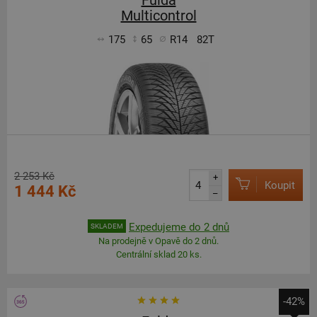
Fulda
Multicontrol
175
65
R14
82T
2 253 Kč
+
Koupit
1 444 Kč
–
Expedujeme do 2 dnů
SKLADEM
Na prodejně v Opavě do 2 dnů.
Centrální sklad 20 ks.
-42%