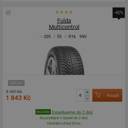
-42%
Fulda
Multicontrol
205
55
R16
94V
ZESÍLENÁ
3 187 Kč
+
Koupit
1 843 Kč
–
Expedujeme do 2 dnů
SKLADEM
Na prodejně v Opavě do 2 dnů.
Centrální sklad 20 ks.