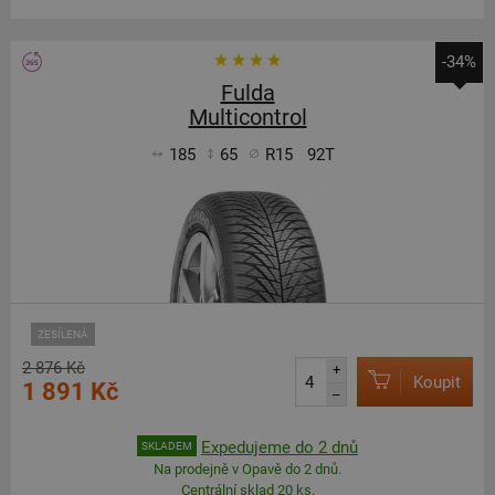
-34%
Fulda
Multicontrol
185
65
R15
92T
ZESÍLENÁ
2 876 Kč
+
Koupit
1 891 Kč
–
Expedujeme do 2 dnů
SKLADEM
Na prodejně v Opavě do 2 dnů.
Centrální sklad 20 ks.