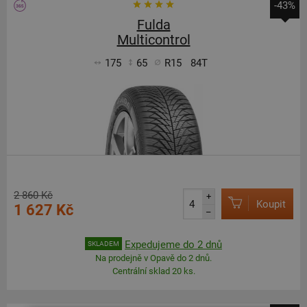
-43%
Fulda
Multicontrol
175
65
R15
84T
2 860 Kč
+
Koupit
1 627 Kč
–
Expedujeme do 2 dnů
SKLADEM
Na prodejně v Opavě do 2 dnů.
Centrální sklad 20 ks.