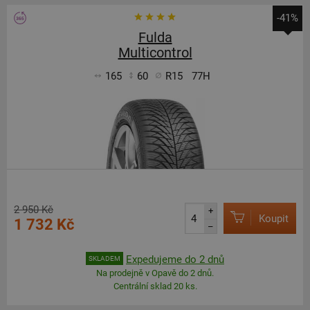
-41%
Fulda
Multicontrol
165
60
R15
77H
2 950 Kč
+
Koupit
1 732 Kč
–
Expedujeme do 2 dnů
SKLADEM
Na prodejně v Opavě do 2 dnů.
Centrální sklad 20 ks.