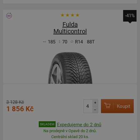
-41%
Fulda
Multicontrol
185
70
R14
88T
3 128 Kč
+
Koupit
1 856 Kč
–
Expedujeme do 2 dnů
SKLADEM
Na prodejně v Opavě do 2 dnů.
Centrální sklad 20 ks.