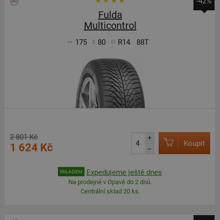
-42%
Fulda
Multicontrol
175
80
R14
88T
2 801 Kč
+
Koupit
1 624 Kč
–
Expedujeme ještě dnes
SKLADEM
Na prodejně v Opavě do 2 dnů.
Centrální sklad 20 ks.