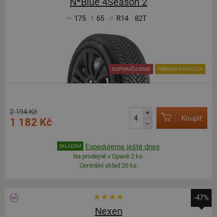
N*Blue 4Season 2
175
65
R14
82T
DOPORUČUJEME
PRÉMIOVÁ KVALITA
2 194 Kč
+
Koupit
1 182 Kč
–
Expedujeme ještě dnes
SKLADEM
Na prodejně v Opavě 2 ks.
Centrální sklad 20 ks.
-47%
Nexen