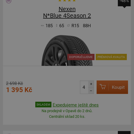
-48%
Nexen
N*Blue 4Season 2
185
65
R15
88H
DOPORUČUJEME
PRÉMIOVÁ KVALITA
2 698 Kč
+
Koupit
1 395 Kč
–
Expedujeme ještě dnes
SKLADEM
Na prodejně v Opavě do 2 dnů.
Centrální sklad 20 ks.