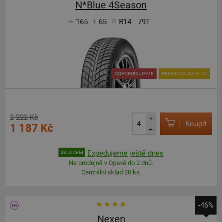
N*Blue 4Season
165
65
R14
79T
DOPORUČUJEME
PRÉMIOVÁ KVALITA
2 222 Kč
+
Koupit
1 187 Kč
–
Expedujeme ještě dnes
SKLADEM
Na prodejně v Opavě do 2 dnů.
Centrální sklad 20 ks.
-46%
Nexen