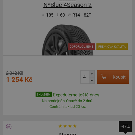
N*Blue 4Season 2
185
60
R14
82T
DOPORUČUJEME
PRÉMIOVÁ KVALITA
2 342 Kč
+
Koupit
1 254 Kč
–
Expedujeme ještě dnes
SKLADEM
Na prodejně v Opavě do 2 dnů.
Centrální sklad 20 ks.
-47%