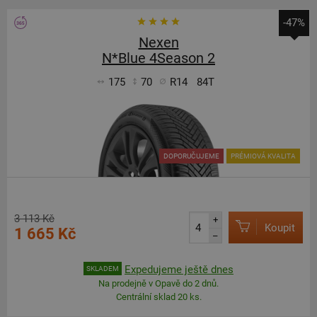
-47%
Nexen
N*Blue 4Season 2
175
70
R14
84T
DOPORUČUJEME
PRÉMIOVÁ KVALITA
3 113 Kč
+
Koupit
1 665 Kč
–
Expedujeme ještě dnes
SKLADEM
Na prodejně v Opavě do 2 dnů.
Centrální sklad 20 ks.