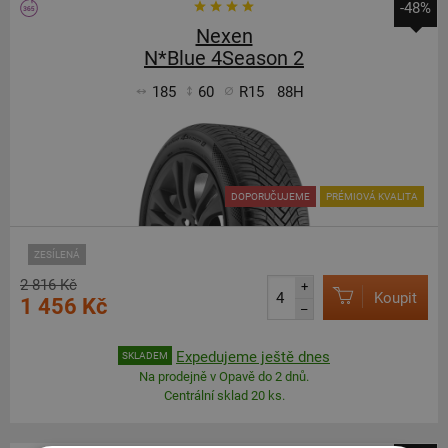
-48%
Nexen
N*Blue 4Season 2
185
60
R15
88H
DOPORUČUJEME
PRÉMIOVÁ KVALITA
ZESÍLENÁ
2 816 Kč
+
Koupit
1 456 Kč
–
Expedujeme ještě dnes
SKLADEM
Na prodejně v Opavě do 2 dnů.
Centrální sklad 20 ks.