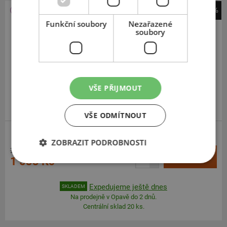
-48%
Nexen
Funkční soubory
Nezařazené
soubory
N*Blue 4Season 2
195
60
R15
88H
VŠE PŘIJMOUT
DOPORUČUJEME
PRÉMIOVÁ KVALITA
VŠE ODMÍTNOUT
ZOBRAZIT PODROBNOSTI
2 965 Kč
+
Koupit
1 533 Kč
–
Expedujeme ještě dnes
SKLADEM
Na prodejně v Opavě do 2 dnů.
Centrální sklad 20 ks.