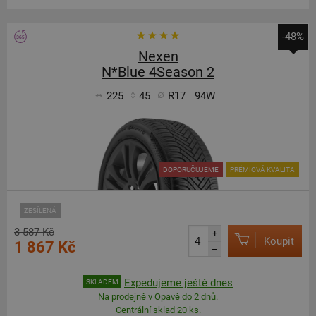
-48%
Nexen
N*Blue 4Season 2
225
45
R17
94W
DOPORUČUJEME
PRÉMIOVÁ KVALITA
ZESÍLENÁ
3 587 Kč
+
Koupit
1 867 Kč
–
Expedujeme ještě dnes
SKLADEM
Na prodejně v Opavě do 2 dnů.
Centrální sklad 20 ks.