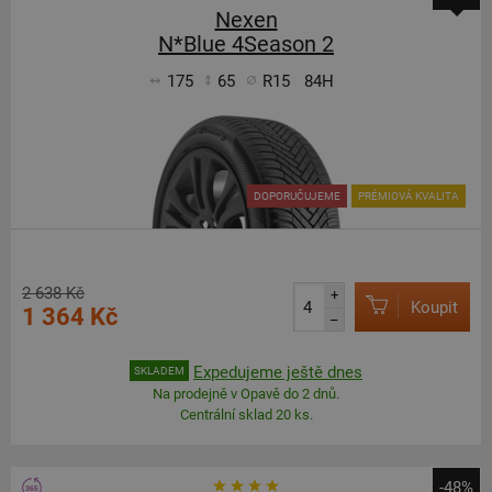
Nexen
N*Blue 4Season 2
175
65
R15
84H
DOPORUČUJEME
PRÉMIOVÁ KVALITA
2 638 Kč
+
Koupit
1 364 Kč
–
Expedujeme ještě dnes
SKLADEM
Na prodejně v Opavě do 2 dnů.
Centrální sklad 20 ks.
-48%