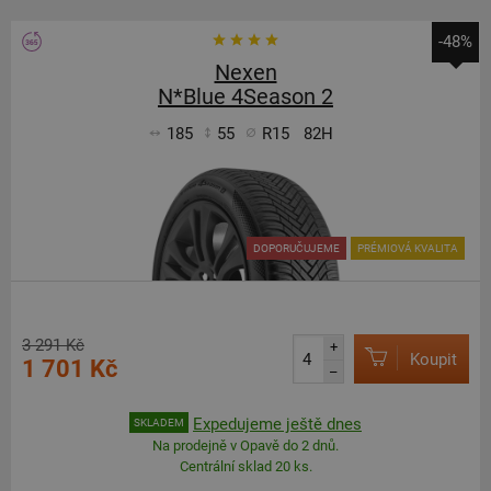
-48%
Nexen
N*Blue 4Season 2
185
55
R15
82H
DOPORUČUJEME
PRÉMIOVÁ KVALITA
3 291 Kč
+
Koupit
1 701 Kč
–
Expedujeme ještě dnes
SKLADEM
Na prodejně v Opavě do 2 dnů.
Centrální sklad 20 ks.