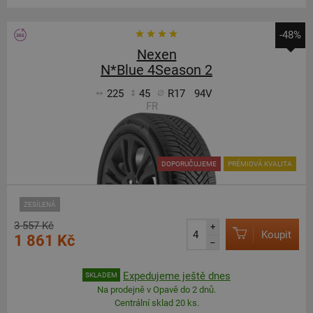
-48%
Nexen
N*Blue 4Season 2
225
45
R17
94V
FR
DOPORUČUJEME
PRÉMIOVÁ KVALITA
ZESÍLENÁ
3 557 Kč
+
Koupit
1 861 Kč
–
Expedujeme ještě dnes
SKLADEM
Na prodejně v Opavě do 2 dnů.
Centrální sklad 20 ks.