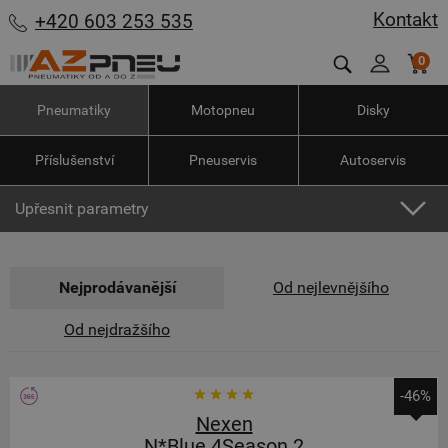
Kontakt
+420 603 253 535
0
Pneumatiky
Motopneu
Disky
Příslušenství
Pneuservis
Autoservis
Upřesnit parametry
Nejprodávanější
Od nejlevnějšího
Od nejdražšího
-46%
Nexen
N*Blue 4Season 2