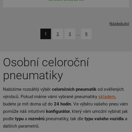
Následující
1
2
3
...
9
Osobní celoroční
pneumatiky
Nabízíme rozsáhlý výběr
celoročních pneumatik
od ověřených
výrobců. Pokud máme vámi vybrané pneumatiky
skladem
,
budete je mít doma už do
24 hodin
. Ve výběru vašeho pneu vám
pomůže náš intuitivní
konfigurátor
, který vám umožní vybírat jak
podle
typu
a
rozměrů
pneumatiky, tak dle
typu vašeho vozidla
a
dalších parametrů.