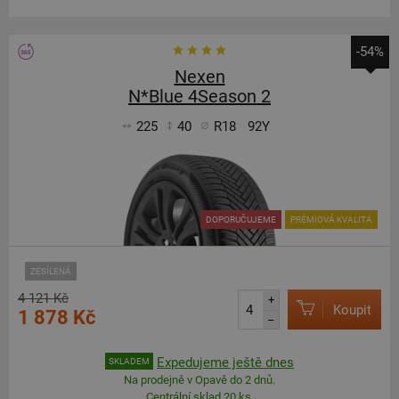
-54%
Nexen
N*Blue 4Season 2
225
40
R18
92Y
DOPORUČUJEME
PRÉMIOVÁ KVALITA
ZESÍLENÁ
4 121 Kč
+
Koupit
1 878 Kč
–
Expedujeme ještě dnes
SKLADEM
Na prodejně v Opavě do 2 dnů.
Centrální sklad 20 ks.