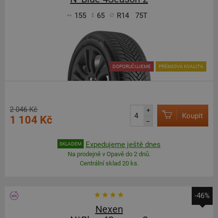
155
65
R14
75T
DOPORUČUJEME
PRÉMIOVÁ KVALITA
2 046 Kč
+
Koupit
1 104 Kč
–
Expedujeme ještě dnes
SKLADEM
Na prodejně v Opavě do 2 dnů.
Centrální sklad 20 ks.
-46%
Nexen