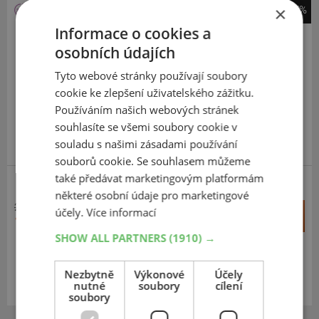
×
-47%
Nexen
Informace o cookies a
N*Blue 4Season 2
osobních údajích
165
60
R14
75H
Tyto webové stránky používají soubory
cookie ke zlepšení uživatelského zážitku.
Používáním našich webových stránek
souhlasíte se všemi soubory cookie v
souladu s našimi zásadami používání
DOPORUČUJEME
PRÉMIOVÁ KVALITA
souborů cookie. Se souhlasem můžeme
také předávat marketingovým platformám
některé osobní údaje pro marketingové
2 787 Kč
+
účely.
Více informací
Koupit
1 491 Kč
–
SHOW ALL PARTNERS
(1910) →
Expedujeme ještě dnes
SKLADEM
Nezbytně
Výkonové
Účely
Na prodejně v Opavě do 2 dnů.
nutné
soubory
cílení
Centrální sklad 20 ks.
soubory