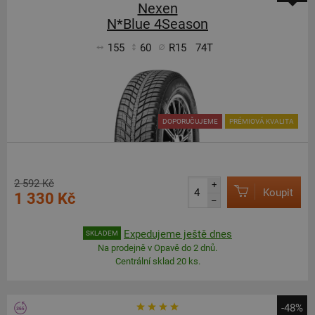
Nexen
N*Blue 4Season
155
60
R15
74T
DOPORUČUJEME
PRÉMIOVÁ KVALITA
2 592 Kč
+
Koupit
1 330 Kč
–
Expedujeme ještě dnes
SKLADEM
Na prodejně v Opavě do 2 dnů.
Centrální sklad 20 ks.
-48%