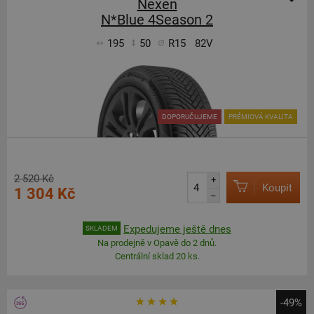
Nexen
N*Blue 4Season 2
195
50
R15
82V
DOPORUČUJEME
PRÉMIOVÁ KVALITA
2 520 Kč
+
Koupit
1 304 Kč
–
Expedujeme ještě dnes
SKLADEM
Na prodejně v Opavě do 2 dnů.
Centrální sklad 20 ks.
-49%