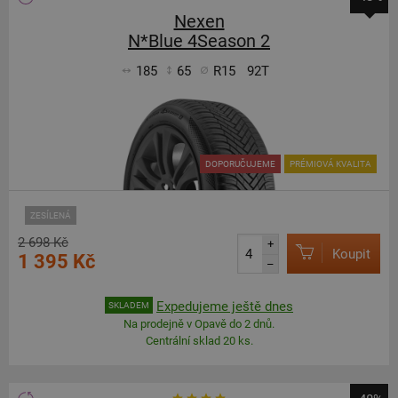
Nexen
N*Blue 4Season 2
185
65
R15
92T
DOPORUČUJEME
PRÉMIOVÁ KVALITA
ZESÍLENÁ
2 698 Kč
+
Koupit
1 395 Kč
–
Expedujeme ještě dnes
SKLADEM
Na prodejně v Opavě do 2 dnů.
Centrální sklad 20 ks.