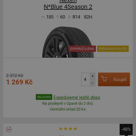
Nexen
N*Blue 4Season 2
185
60
R14
82H
DOPORUČUJEME
PRÉMIOVÁ KVALITA
2 372 Kč
+
Koupit
1 269 Kč
–
Expedujeme ještě dnes
SKLADEM
Na prodejně v Opavě do 2 dnů.
Centrální sklad 20 ks.
-48%