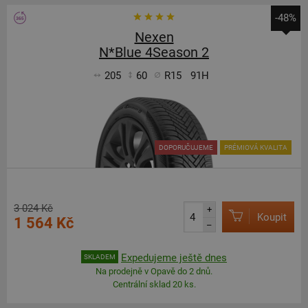
-48%
Nexen
N*Blue 4Season 2
205
60
R15
91H
DOPORUČUJEME
PRÉMIOVÁ KVALITA
3 024 Kč
+
Koupit
1 564 Kč
–
Expedujeme ještě dnes
SKLADEM
Na prodejně v Opavě do 2 dnů.
Centrální sklad 20 ks.