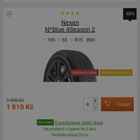
-48%
Nexen
N*Blue 4Season 2
195
55
R15
85H
DOPORUČUJEME
PRÉMIOVÁ KVALITA
3 498 Kč
+
Koupit
1 810 Kč
–
Expedujeme ještě dnes
SKLADEM
Na prodejně v Opavě do 2 dnů.
Centrální sklad 20 ks.