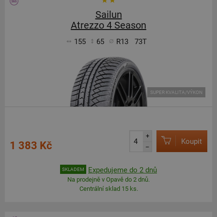
Sailun
Atrezzo 4 Season
155
65
R13
73T
SUPER KVALITA/VÝKON
+
Koupit
1 383 Kč
–
Expedujeme do 2 dnů
SKLADEM
Na prodejně v Opavě do 2 dnů.
Centrální sklad 15 ks.