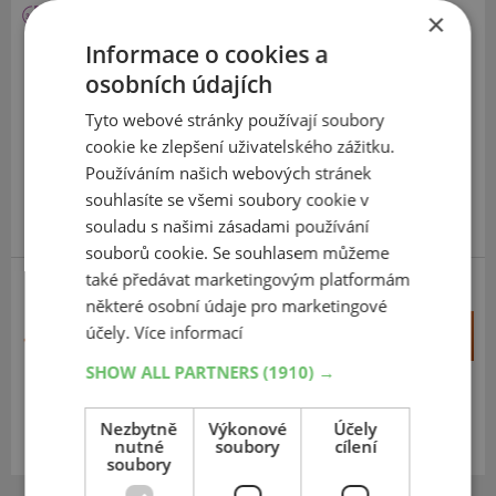
×
Sailun
Informace o cookies a
Atrezzo 4 Season
osobních údajích
155
70
R13
75T
Tyto webové stránky používají soubory
cookie ke zlepšení uživatelského zážitku.
Používáním našich webových stránek
souhlasíte se všemi soubory cookie v
souladu s našimi zásadami používání
SUPER KVALITA/VÝKON
souborů cookie. Se souhlasem můžeme
také předávat marketingovým platformám
některé osobní údaje pro marketingové
+
účely.
Více informací
Koupit
1 407 Kč
–
SHOW ALL PARTNERS
(1910) →
Expedujeme do 5 dnů
SKLADEM
Na prodejně v Opavě do 5 dnů.
Nezbytně
Výkonové
Účely
nutné
soubory
cílení
Centrální sklad 20 ks.
soubory