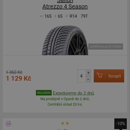
Sailun
Atrezzo 4 Season
165
65
R14
79T
SUPER KVALITA/VÝKON
1 362 Kč
+
Koupit
1 129 Kč
–
Expedujeme do 2 dnů
SKLADEM
Na prodejně v Opavě do 2 dnů.
Centrální sklad 20 ks.
-10%