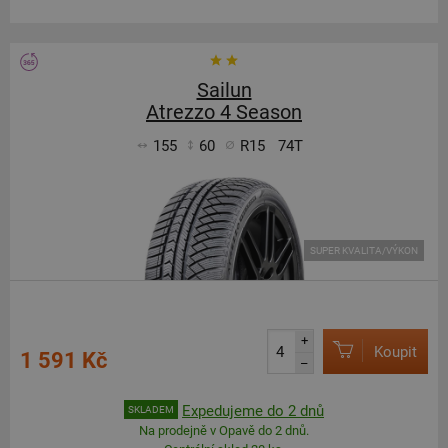
Sailun
Atrezzo 4 Season
155
60
R15
74T
SUPER KVALITA/VÝKON
+
Koupit
1 591 Kč
–
Expedujeme do 2 dnů
SKLADEM
Na prodejně v Opavě do 2 dnů.