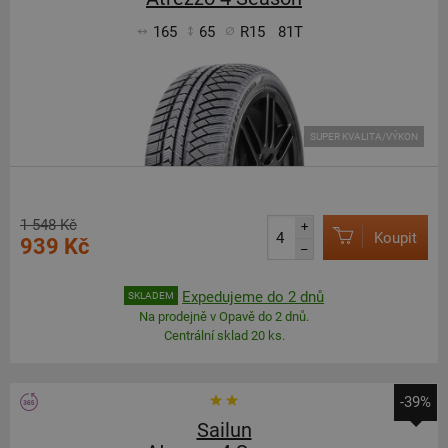
165
65
R15
81T
SUPER KVALITA/VÝKON
1 548 Kč
+
Koupit
939 Kč
–
Expedujeme do 2 dnů
SKLADEM
Na prodejně v Opavě do 2 dnů.
Centrální sklad 20 ks.
-39%
Sailun