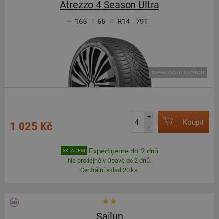
Atrezzo 4 Season Ultra
165
65
R14
79T
SUPER KVALITA/VÝKON
+
Koupit
1 025 Kč
–
Expedujeme do 2 dnů
SKLADEM
Na prodejně v Opavě do 2 dnů.
Centrální sklad 20 ks.
Sailun