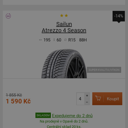
-14%
Sailun
Atrezzo 4 Season
195
60
R15
88H
SUPER KVALITA/VÝKON
1 855 Kč
+
Koupit
1 590 Kč
–
Expedujeme do 2 dnů
SKLADEM
Na prodejně v Opavě do 2 dnů.
Centrální sklad 20 ks.