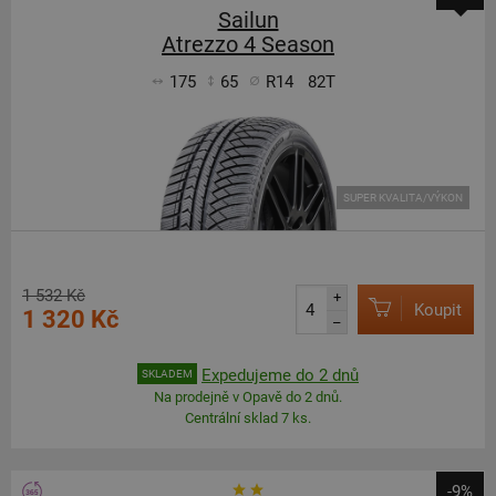
Sailun
Atrezzo 4 Season
175
65
R14
82T
SUPER KVALITA/VÝKON
1 532 Kč
+
Koupit
1 320 Kč
–
Expedujeme do 2 dnů
SKLADEM
Na prodejně v Opavě do 2 dnů.
Centrální sklad 7 ks.
-9%