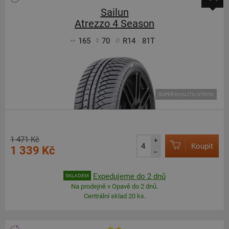
Sailun
Atrezzo 4 Season
165
70
R14
81T
SUPER KVALITA/VÝKON
1 471 Kč
+
Koupit
1 339 Kč
–
Expedujeme do 2 dnů
SKLADEM
Na prodejně v Opavě do 2 dnů.
Centrální sklad 20 ks.