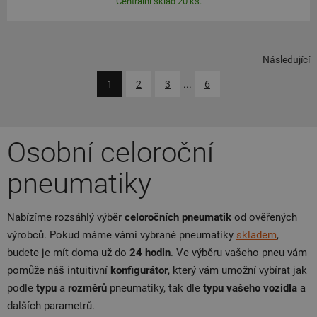
Centrální sklad 20 ks.
Následující
1
2
3
...
6
Osobní celoroční
pneumatiky
Nabízíme rozsáhlý výběr
celoročních pneumatik
od ověřených
výrobců. Pokud máme vámi vybrané pneumatiky
skladem
,
budete je mít doma už do
24 hodin
. Ve výběru vašeho pneu vám
pomůže náš intuitivní
konfigurátor
, který vám umožní vybírat jak
podle
typu
a
rozměrů
pneumatiky, tak dle
typu vašeho vozidla
a
dalších parametrů.