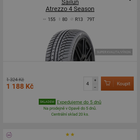
Sailun
Atrezzo 4 Season
155
80
R13
79T
SUPER KVALITA/VÝKON
1 324 Kč
+
Koupit
1 188 Kč
–
Expedujeme do 5 dnů
SKLADEM
Na prodejně v Opavě do 5 dnů.
Centrální sklad 20 ks.