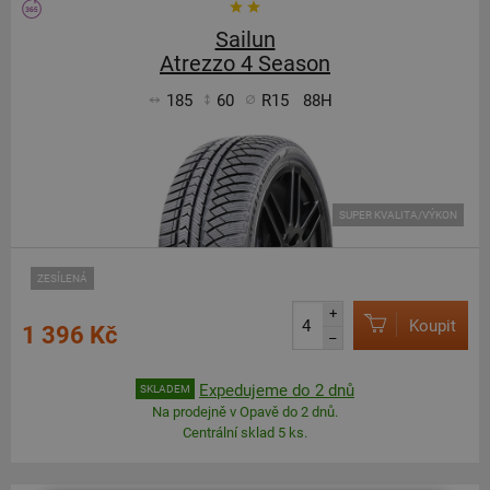
Sailun
Atrezzo 4 Season
185
60
R15
88H
SUPER KVALITA/VÝKON
ZESÍLENÁ
+
Koupit
1 396 Kč
–
Expedujeme do 2 dnů
SKLADEM
Na prodejně v Opavě do 2 dnů.
Centrální sklad 5 ks.