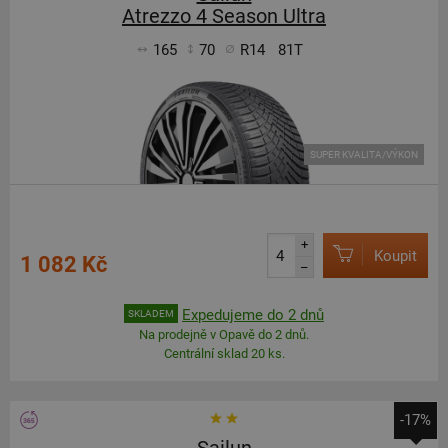
Atrezzo 4 Season Ultra
165
70
R14
81T
SUPER KVALITA/VÝKON
+
Koupit
1 082 Kč
–
Expedujeme do 2 dnů
SKLADEM
Na prodejně v Opavě do 2 dnů.
Centrální sklad 20 ks.
-17%