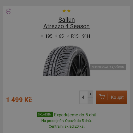
Sailun
Atrezzo 4 Season
195
65
R15
91H
SUPER KVALITA/VÝKON
+
Koupit
1 499 Kč
–
Expedujeme do 5 dnů
SKLADEM
Na prodejně v Opavě do 5 dnů.
Centrální sklad 20 ks.