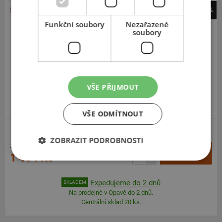
-11%
Sailun
Funkční soubory
Nezařazené
soubory
Atrezzo 4 Season
185
60
R14
82H
VŠE PŘIJMOUT
SUPER KVALITA/VÝKON
VŠE ODMÍTNOUT
ZOBRAZIT PODROBNOSTI
1 606 Kč
+
Koupit
1 434 Kč
–
Expedujeme do 2 dnů
SKLADEM
Na prodejně v Opavě do 2 dnů.
Centrální sklad 20 ks.