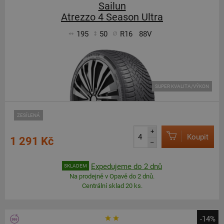
Sailun
Atrezzo 4 Season Ultra
195
50
R16
88V
SUPER KVALITA/VÝKON
ZESÍLENÁ
+
Koupit
1 291 Kč
–
Expedujeme do 2 dnů
SKLADEM
Na prodejně v Opavě do 2 dnů.
Centrální sklad 20 ks.
-14%