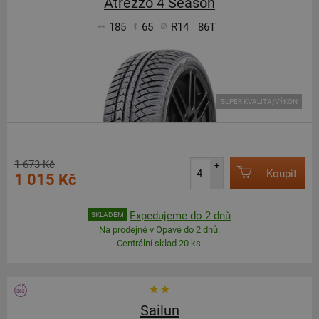
Atrezzo 4 Season
185
65
R14
86T
SUPER KVALITA/VÝKON
1 673 Kč
+
Koupit
1 015 Kč
–
Expedujeme do 2 dnů
SKLADEM
Na prodejně v Opavě do 2 dnů.
Centrální sklad 20 ks.
Sailun