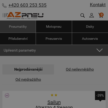
Kontakt
+420 603 253 535
0
Pneumatiky
Motopneu
Disky
Příslušenství
Pneuservis
Autoservis
Upřesnit parametry
Nejprodávanější
Od nejlevnějšího
Od nejdražšího
-39%
Sailun
Atrezzo 4 Season