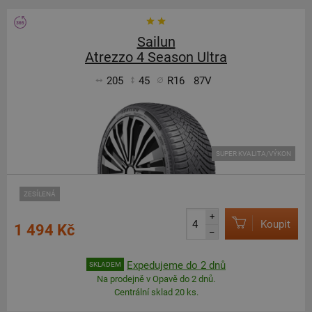
Sailun
Atrezzo 4 Season Ultra
205
45
R16
87V
SUPER KVALITA/VÝKON
ZESÍLENÁ
+
Koupit
1 494 Kč
–
Expedujeme do 2 dnů
SKLADEM
Na prodejně v Opavě do 2 dnů.
Centrální sklad 20 ks.