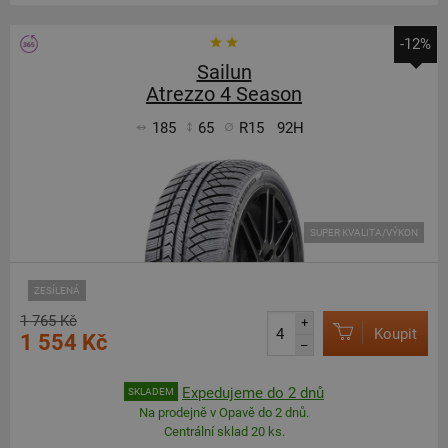
-12%
Sailun
Atrezzo 4 Season
185
65
R15
92H
SUPER KVALITA/VÝKON
ZESÍLENÁ
1 765 Kč
+
Koupit
1 554 Kč
–
Expedujeme do 2 dnů
SKLADEM
Na prodejně v Opavě do 2 dnů.
Centrální sklad 20 ks.