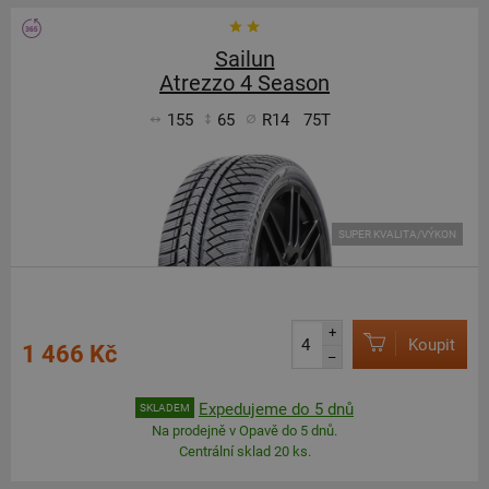
Sailun
Atrezzo 4 Season
155
65
R14
75T
SUPER KVALITA/VÝKON
+
Koupit
1 466 Kč
–
Expedujeme do 5 dnů
SKLADEM
Na prodejně v Opavě do 5 dnů.
Centrální sklad 20 ks.