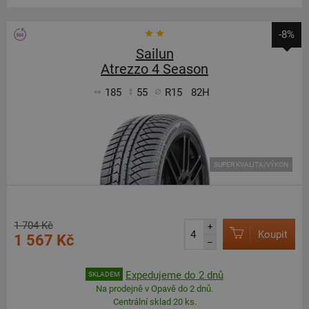
-8%
Sailun
Atrezzo 4 Season
185
55
R15
82H
SUPER KVALITA/VÝKON
1 704 Kč
+
Koupit
1 567 Kč
–
Expedujeme do 2 dnů
SKLADEM
Na prodejně v Opavě do 2 dnů.
Centrální sklad 20 ks.