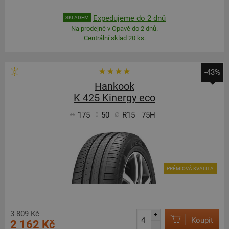
Expedujeme do 2 dnů
SKLADEM
Na prodejně v Opavě do 2 dnů.
Centrální sklad 20 ks.
-43%
Hankook
K 425 Kinergy eco
175
50
R15
75H
PRÉMIOVÁ KVALITA
3 809 Kč
+
Koupit
2 162 Kč
–