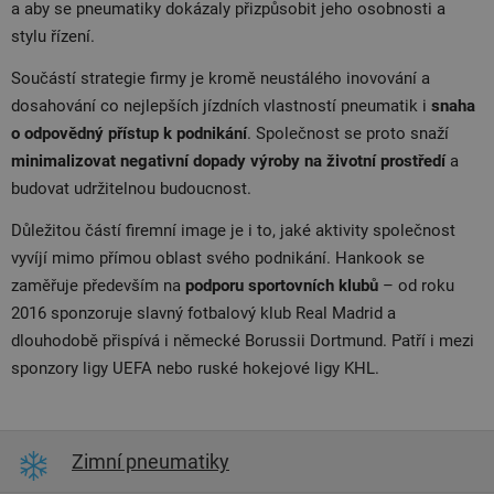
a aby se pneumatiky dokázaly přizpůsobit jeho osobnosti a
stylu řízení.
Součástí strategie firmy je kromě neustálého inovování a
dosahování co nejlepších jízdních vlastností pneumatik i
snaha
o odpovědný přístup k podnikání
. Společnost se proto snaží
minimalizovat negativní dopady výroby na životní prostředí
a
budovat udržitelnou budoucnost.
Důležitou částí firemní image je i to, jaké aktivity společnost
vyvíjí mimo přímou oblast svého podnikání. Hankook se
zaměřuje především na
podporu sportovních klubů
– od roku
2016 sponzoruje slavný fotbalový klub Real Madrid a
dlouhodobě přispívá i německé Borussii Dortmund. Patří i mezi
sponzory ligy UEFA nebo ruské hokejové ligy KHL.
Zimní pneumatiky