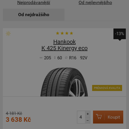
Nejprodávanější
Od nejlevnějšího
Od nejdražšího
-13%
Hankook
K 425 Kinergy eco
205
60
R16
92V
PRÉMIOVÁ KVALITA
4 181 Kč
+
Koupit
3 638 Kč
–