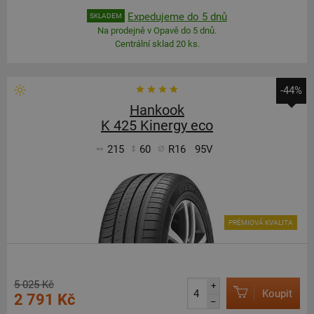
Expedujeme do 5 dnů
SKLADEM
Na prodejně v Opavě do 5 dnů.
Centrální sklad 20 ks.
-44%
Hankook
K 425 Kinergy eco
215
60
R16
95V
PRÉMIOVÁ KVALITA
5 025 Kč
+
Koupit
2 791 Kč
–