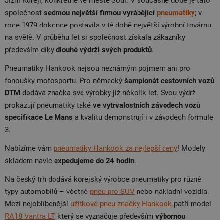
Jižní Koreji, konkrétně ve městě Soul. V současné době je tato
společnost
sedmou největší firmou vyrábějící
pneumatiky
; v
roce 1979 dokonce postavila v té době největší výrobní továrnu
na světě. V průběhu let si společnost získala zákazníky
především díky
dlouhé výdrži svých produktů
.
Pneumatiky Hankook nejsou neznámým pojmem ani pro
fanoušky motosportu. Pro německý
šampionát cestovních vozů
DTM
dodává značka své výrobky již několik let. Svou výdrž
prokazují pneumatiky také
ve vytrvalostních závodech vozů
specifikace Le Mans
a kvalitu demonstrují i v závodech formule
3.
Nabízíme vám
pneumatiky Hankook za nejlepší ceny
! Modely
skladem navíc
expedujeme do 24 hodin
.
Na český trh dodává korejský výrobce pneumatiky pro různé
typy automobilů – včetně
pneu pro SUV
nebo nákladní vozidla.
Mezi nejoblíbenější
užitkové pneu značky Hankook
patří model
RA18 Vantra LT
, který se vyznačuje především
výbornou