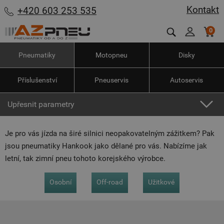
Kontakt
+420 603 253 535
0
Pneumatiky
Motopneu
Disky
Příslušenství
Pneuservis
Autoservis
Upřesnit parametry
Je pro vás jízda na širé silnici neopakovatelným zážitkem? Pak
jsou pneumatiky Hankook jako dělané pro vás. Nabízíme jak
letní, tak zimní pneu tohoto korejského výrobce.
Osobní
Off-road
Užitkové