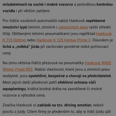
ovladatelností na suché i mokré vozovce
a pohodlnou
kontrolou
vozidla
i při větším zatížení.
Pro řidiče osobních automobilů nabízí Hankook
nepřeberné
množství typů
letních, zimních i
celoročních pneu
vyšší střední
třídy. Oblíbenými letními pneumatikami jsou například
Hankook
K 715 Optimo
nebo
Hankook K 125 Ventus Prime 3
. Důvodem je
tichá a „měkká“ jízda
při zachování poměrně nízké pořizovací
ceny.
Na zimu většina řidičů přezouvá na pneumatiky
Hankook W452
Winter i*cept RS2
. Nabízí vlastnosti, které jsou u zimních pneu
nezbytné: jsou
spolehlivé, bezpečné a chovají se předvídatelně
.
Mezi jejich další přednosti patří
efektivní ochrana vůči
aquaplaningu
, krátká brzdná dráha na zasněžené či mokré
vozovce a výhodná cena.
Značka Hankook si
zakládá na tzv. driving emotion
, neboli
pocitu z jízdy. Cílem firmy je především to, aby si řidič jízdu užil