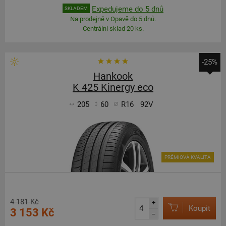
Expedujeme do 5 dnů
SKLADEM
Na prodejně v Opavě do 5 dnů.
Centrální sklad 20 ks.
-25%
Hankook
K 425 Kinergy eco
205
60
R16
92V
PRÉMIOVÁ KVALITA
4 181 Kč
+
Koupit
3 153 Kč
–