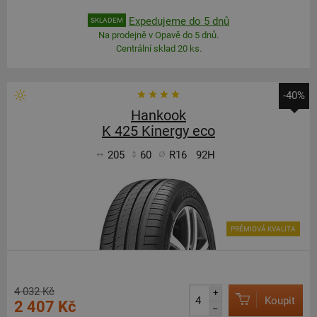
Expedujeme do 5 dnů
SKLADEM
Na prodejně v Opavě do 5 dnů.
Centrální sklad 20 ks.
-40%
Hankook
K 425 Kinergy eco
205
60
R16
92H
PRÉMIOVÁ KVALITA
4 032 Kč
+
Koupit
2 407 Kč
–