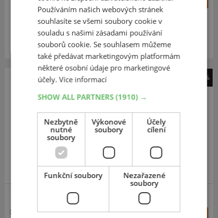
1 802 Kč
–
Používáním našich webových stránek
souhlasíte se všemi soubory cookie v
Expedujeme do 5 dnů
SKLADEM
souladu s našimi zásadami používání
Na prodejně v Opavě do 5 dnů.
souborů cookie. Se souhlasem můžeme
Centrální sklad 20 ks.
také předávat marketingovým platformám
některé osobní údaje pro marketingové
-35%
účely.
Více informací
Hankook
SHOW ALL PARTNERS
(1910) →
K 425 Kinergy eco
195
65
R15
91H
Nezbytně
Výkonové
Účely
nutné
soubory
cílení
soubory
PRÉMIOVÁ KVALITA
Funkční soubory
Nezařazené
soubory
2 758 Kč
+