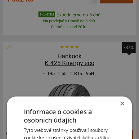
–
Expedujeme do 5 dnů
SKLADEM
Na prodejně v Opavě do 5 dnů.
Centrální sklad 20 ks.
-37%
Hankook
K 425 Kinergy eco
195
65
R15
95H
×
PRÉMIOVÁ KVALITA
Informace o cookies a
osobních údajích
ZESÍLENÁ
Tyto webové stránky používají soubory
2 860 Kč
+
cookie ke zlepšení uživatelského zážitku.
Koupit