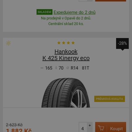
Expedujeme do 2 dnů
SKLADEM
Na prodejně v Opavě do 2 dnů.
Centrální sklad 20 ks.
-28%
Hankook
K 425 Kinergy eco
165
70
R14
81T
PRÉMIOVÁ KVALITA
2 623 Kč
+
Koupit
1 882 Kč