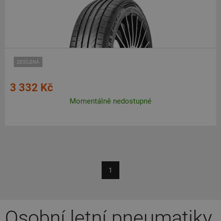
ZESÍLENÁ
3 332 Kč
Momentálně nedostupné
1
Osobní letní pneumatiky