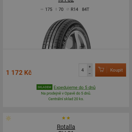
175
70
R14
84T
+
Koupit
1 172 Kč
–
Expedujeme do 5 dnů
SKLADEM
Na prodejně v Opavě do 5 dnů.
Centrální sklad 20 ks.
Rotalla