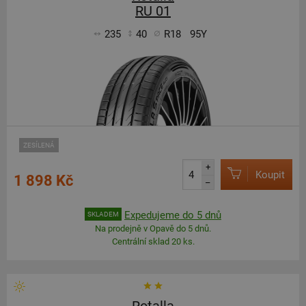
RU 01
235
40
R18
95Y
ZESÍLENÁ
+
Koupit
1 898 Kč
–
Expedujeme do 5 dnů
SKLADEM
Na prodejně v Opavě do 5 dnů.
Centrální sklad 20 ks.