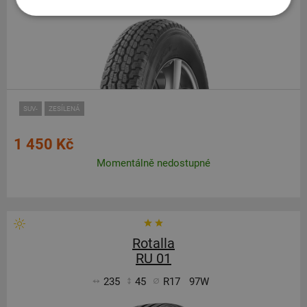
SUV-
ZESÍLENÁ
1 450 Kč
Momentálně nedostupné
Rotalla
RU 01
235
45
R17
97W