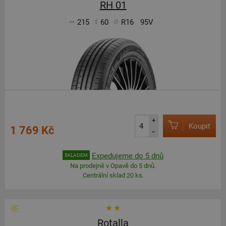
RH 01
215
60
R16
95V
+
Koupit
1 769 Kč
–
Expedujeme do 5 dnů
SKLADEM
Na prodejně v Opavě do 5 dnů.
Centrální sklad 20 ks.
Rotalla