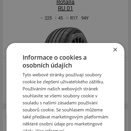
Rotalla
RU 01
225
45
R17
94Y
×
Informace o cookies a
osobních údajích
ZESÍLENÁ
Tyto webové stránky používají soubory
1 216 Kč
cookie ke zlepšení uživatelského zážitku.
Používáním našich webových stránek
Momentálně nedostupné
souhlasíte se všemi soubory cookie v
souladu s našimi zásadami používání
souborů cookie. Se souhlasem můžeme
také předávat marketingovým platformám
Rotalla
některé osobní údaje pro marketingové
RU 01
účely.
Více informací