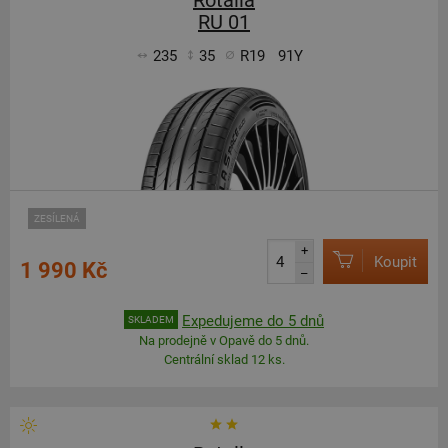
Rotalla
RU 01
235
35
R19
91Y
ZESÍLENÁ
+
Koupit
1 990 Kč
–
Expedujeme do 5 dnů
SKLADEM
Na prodejně v Opavě do 5 dnů.
Centrální sklad 12 ks.