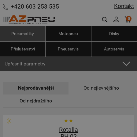
Kontakt
+420 603 253 535
0
Pneumatiky
Motopneu
Disky
Příslušenství
Pneuservis
Autoservis
Upřesnit parametry
Nejprodávanější
Od nejlevnějšího
Od nejdražšího
Rotalla
RH 02