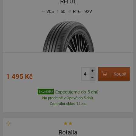
RH 01
205
60
R16
92V
+
Koupit
1 495 Kč
–
Expedujeme do 5 dnů
SKLADEM
Na prodejně v Opavě do 5 dnů.
Centrální sklad 14 ks.
Rotalla