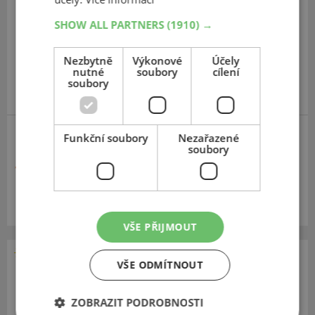
225
45
R18
95W
SHOW ALL PARTNERS
(1910) →
Nezbytně
Výkonové
Účely
nutné
soubory
cílení
soubory
ZESÍLENÁ
Funkční soubory
Nezařazené
soubory
1 418 Kč
Momentálně nedostupné
VŠE PŘIJMOUT
VŠE ODMÍTNOUT
Rotalla
RF 07
ZOBRAZIT PODROBNOSTI
205
80
R16
104S