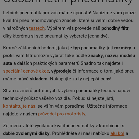
Letních pneumatik pro vás máme spoustu! Nabízíme vám pouze
kvalitní pneu renomovaných značek, které si velmi dobře vedou
v náročných
testech
. Výběrem vás provede náš
pohodlný filtr
,
díky kterému si své pneumatiky vyberete jedna dvě.
Kromě základních hodnot, jako je
typ
pneumatiky, její
rozměry
a
profil
, vám filtr umožní vybírat také podle
značky
,
názvu
,
modelu
auta
a dalších praktických parametrů.Snadno tak najdete i
speciální cenové akce
,
výprodeje
či informace o tom, jaké pneu
máme právě
skladem
. Nakupujte za ty nejlepší ceny!
Stran rozměrů potřebných k výběru pneumatiky leccos napoví
technický průkaz vašeho vozidla. Pokud si nejste jisti,
kontaktujte nás
, se vším vám poradíme. Užitečné informace
najdete v našem
průvodci pro motoristy
.
Zejména v létě vyniknou kvalitní pneumatiky v kombinaci s
dobře zvolenými disky
. Prohlédněte si naši nabídku
alu kol
a