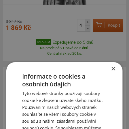
3 317 Kč
+
Koupit
1 869 Kč
–
Expedujeme do 5 dnů
SKLADEM
Na prodejně v Opavě do 5 dnů.
Centrální sklad 20 ks.
×
Informace o cookies a
Dunlop
osobních údajích
Blue Response TG
Tyto webové stránky používají soubory
205
55
R16
91H
cookie ke zlepšení uživatelského zážitku.
Používáním našich webových stránek
souhlasíte se všemi soubory cookie v
souladu s našimi zásadami používání
souborů cookie. Se souhlasem můžeme