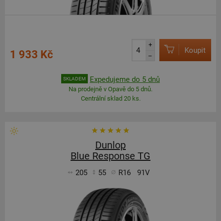
+
Koupit
1 933 Kč
–
Expedujeme do 5 dnů
SKLADEM
Na prodejně v Opavě do 5 dnů.
Centrální sklad 20 ks.
Dunlop
Blue Response TG
205
55
R16
91V