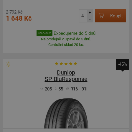
2 792 Kč
+
Koupit
1 648 Kč
–
Expedujeme do 5 dnů
SKLADEM
Na prodejně v Opavě do 5 dnů.
Centrální sklad 20 ks.
-45%
Dunlop
SP BluResponse
205
55
R16
91H