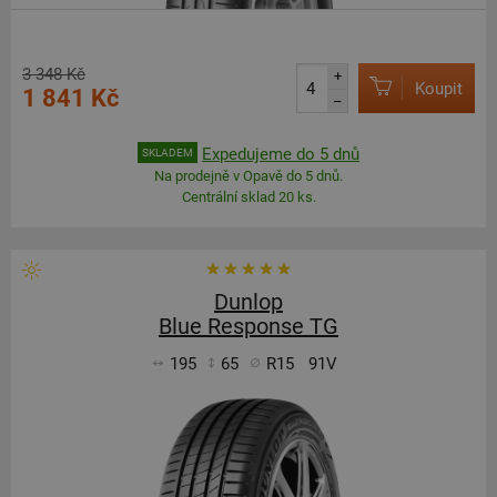
3 348 Kč
+
Koupit
1 841 Kč
–
Expedujeme do 5 dnů
SKLADEM
Na prodejně v Opavě do 5 dnů.
Centrální sklad 20 ks.
Dunlop
Blue Response TG
195
65
R15
91V