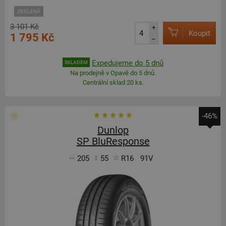
ZESÍLENÁ
3 101 Kč
+
Koupit
1 795 Kč
–
Expedujeme do 5 dnů
SKLADEM
Na prodejně v Opavě do 5 dnů.
Centrální sklad 20 ks.
-46%
Dunlop
SP BluResponse
205
55
R16
91V