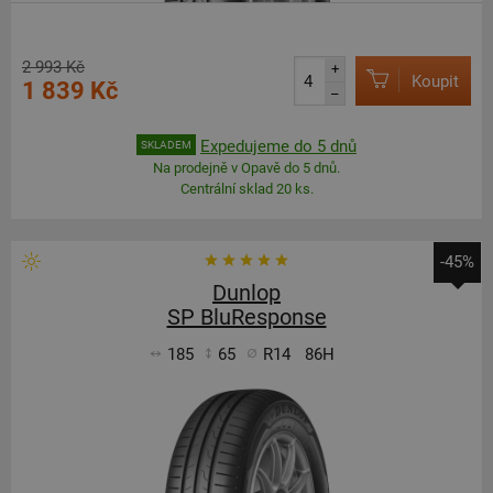
2 993 Kč
+
Koupit
1 839 Kč
–
Expedujeme do 5 dnů
SKLADEM
Na prodejně v Opavě do 5 dnů.
Centrální sklad 20 ks.
-45%
Dunlop
SP BluResponse
185
65
R14
86H