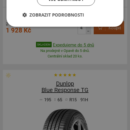
ZOBRAZIT PODROBNOSTI
2 900 Kč
+
Koupit
1 928 Kč
–
Expedujeme do 5 dnů
SKLADEM
Na prodejně v Opavě do 5 dnů.
Centrální sklad 20 ks.
Dunlop
Blue Response TG
195
65
R15
91H