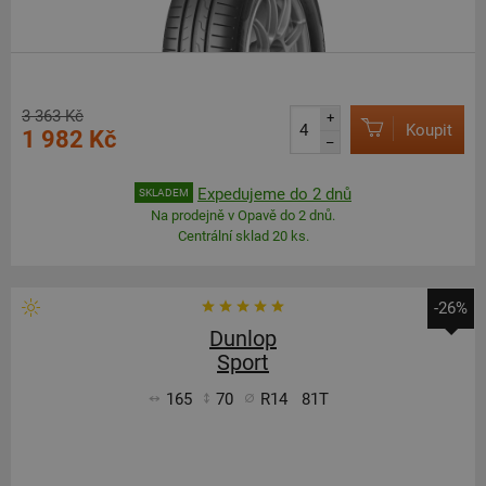
3 363 Kč
+
Koupit
1 982 Kč
–
Expedujeme do 2 dnů
SKLADEM
Na prodejně v Opavě do 2 dnů.
Centrální sklad 20 ks.
-26%
Dunlop
Sport
165
70
R14
81T