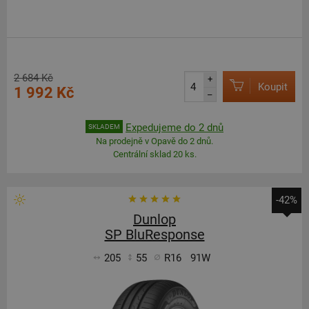
2 684 Kč
+
Koupit
1 992 Kč
–
Expedujeme do 2 dnů
SKLADEM
Na prodejně v Opavě do 2 dnů.
Centrální sklad 20 ks.
-42%
Dunlop
SP BluResponse
205
55
R16
91W