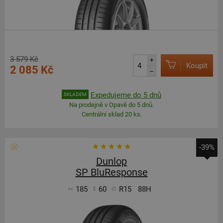
3 579 Kč
+
Koupit
2 085 Kč
–
Expedujeme do 5 dnů
SKLADEM
Na prodejně v Opavě do 5 dnů.
Centrální sklad 20 ks.
-39%
Dunlop
SP BluResponse
185
60
R15
88H