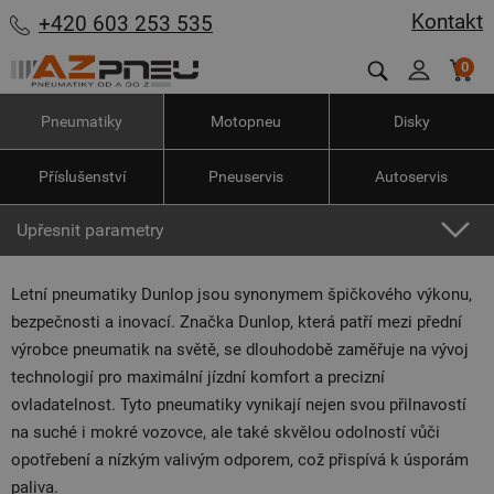
Kontakt
+420 603 253 535
0
Pneumatiky
Motopneu
Disky
Příslušenství
Pneuservis
Autoservis
Upřesnit parametry
Letní pneumatiky Dunlop jsou synonymem špičkového výkonu,
bezpečnosti a inovací. Značka Dunlop, která patří mezi přední
výrobce pneumatik na světě, se dlouhodobě zaměřuje na vývoj
technologií pro maximální jízdní komfort a precizní
ovladatelnost. Tyto pneumatiky vynikají nejen svou přilnavostí
na suché i mokré vozovce, ale také skvělou odolností vůči
opotřebení a nízkým valivým odporem, což přispívá k úsporám
paliva.