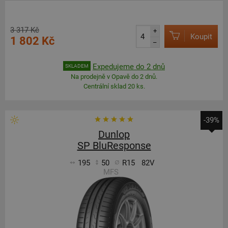
3 317 Kč
+
Koupit
1 802 Kč
–
Expedujeme do 2 dnů
SKLADEM
Na prodejně v Opavě do 2 dnů.
Centrální sklad 20 ks.
-39%
Dunlop
SP BluResponse
195
50
R15
82V
MFS