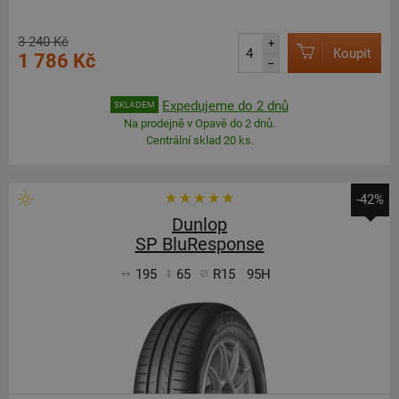
3 240 Kč
+
Koupit
1 786 Kč
–
Expedujeme do 2 dnů
SKLADEM
Na prodejně v Opavě do 2 dnů.
Centrální sklad 20 ks.
-42%
Dunlop
SP BluResponse
195
65
R15
95H