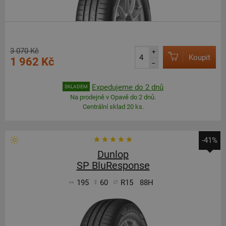
3 070 Kč
+
Koupit
1 962 Kč
–
Expedujeme do 2 dnů
SKLADEM
Na prodejně v Opavě do 2 dnů.
Centrální sklad 20 ks.
-41%
Dunlop
SP BluResponse
195
60
R15
88H