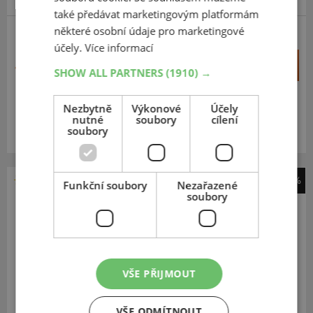
také předávat marketingovým platformám
některé osobní údaje pro marketingové
účely.
Více informací
+
Koupit
1 890 Kč
SHOW ALL PARTNERS
(1910) →
–
Expedujeme do 2 dnů
Nezbytně
Výkonové
Účely
SKLADEM
nutné
soubory
cílení
Na prodejně v Opavě do 2 dnů.
soubory
Centrální sklad 20 ks.
-34%
Funkční soubory
Nezařazené
soubory
Dunlop
SP BluResponse
195
50
R15
82H
MFS
VŠE PŘIJMOUT
VŠE ODMÍTNOUT