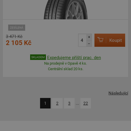
ZESÍLENÁ
3 471 Kč
+
Koupit
2 105 Kč
–
Expedujeme příští prac. den
SKLADEM
Na prodejně v Opavě 4 ks.
Centrální sklad 20 ks.
Následující
1
2
3
...
22