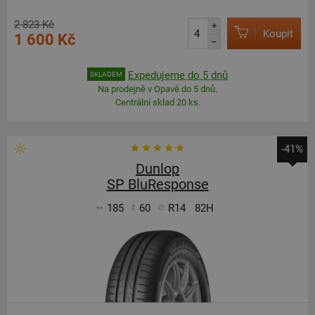
2 823 Kč
+
Koupit
1 600 Kč
–
Expedujeme do 5 dnů
SKLADEM
Na prodejně v Opavě do 5 dnů.
Centrální sklad 20 ks.
-41%
Dunlop
SP BluResponse
185
60
R14
82H