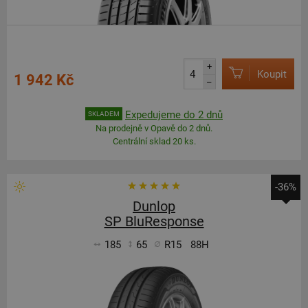
+
Koupit
1 942 Kč
–
Expedujeme do 2 dnů
SKLADEM
Na prodejně v Opavě do 2 dnů.
Centrální sklad 20 ks.
-36%
Dunlop
SP BluResponse
185
65
R15
88H