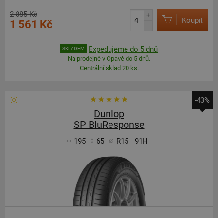
2 885 Kč
+
Koupit
1 561 Kč
–
Expedujeme do 5 dnů
SKLADEM
Na prodejně v Opavě do 5 dnů.
Centrální sklad 20 ks.
-43%
Dunlop
SP BluResponse
195
65
R15
91H