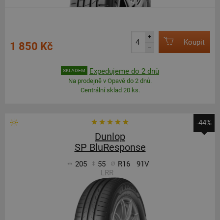
+
Koupit
1 850 Kč
–
Expedujeme do 2 dnů
SKLADEM
Na prodejně v Opavě do 2 dnů.
Centrální sklad 20 ks.
-44%
Dunlop
SP BluResponse
205
55
R16
91V
LRR