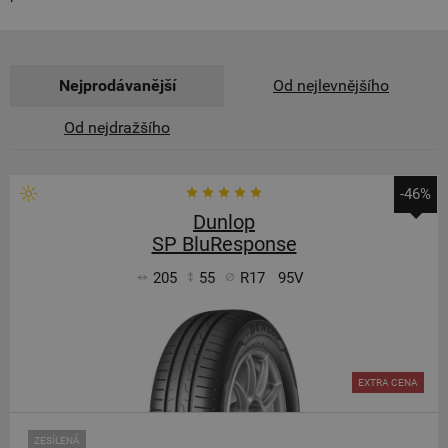
Nejprodávanější
Od nejlevnějšího
Od nejdražšího
-46%
Dunlop
SP BluResponse
205
55
R17
95V
EXTRA CENA
ZESÍLENÁ