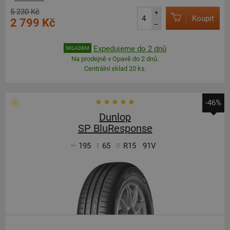
5 230 Kč
+
Koupit
2 799 Kč
–
Expedujeme do 2 dnů
SKLADEM
Na prodejně v Opavě do 2 dnů.
Centrální sklad 20 ks.
-46%
Dunlop
SP BluResponse
195
65
R15
91V