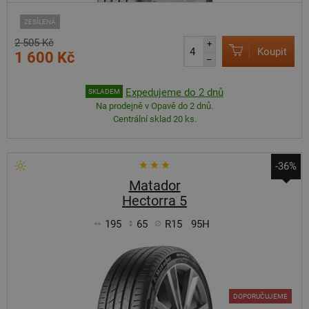
ZESÍLENÁ
2 505 Kč
+
Koupit
1 600 Kč
–
Expedujeme do 2 dnů
SKLADEM
Na prodejně v Opavě do 2 dnů.
Centrální sklad 20 ks.
-36%
Matador
Hectorra 5
195
65
R15
95H
DOPORUČUJEME