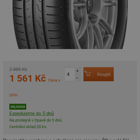
2 885 Kč
+
Koupit
1 561 Kč
–
Cena s
DPH
SKLADEM
Expedujeme do 5 dnů
Na prodejně v Opavě do 5 dnů.
Centrální sklad 20 ks.