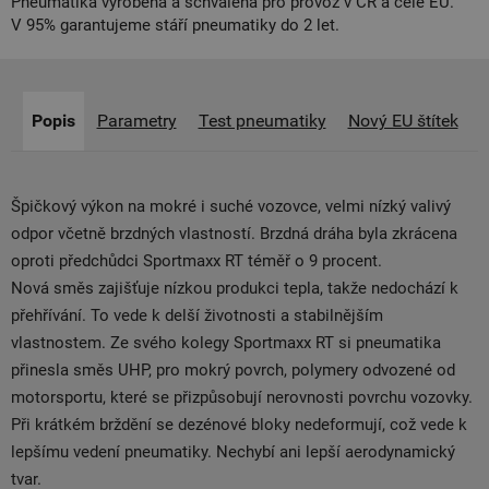
Pneumatika vyrobena a schválena pro provoz v ČR a celé EU.
V 95% garantujeme stáří pneumatiky do 2 let.
Popis
Parametry
Test pneumatiky
Nový EU štítek
Špičkový výkon na mokré i suché vozovce, velmi nízký valivý
odpor včetně brzdných vlastností. Brzdná dráha byla zkrácena
oproti předchůdci Sportmaxx RT téměř o 9 procent.
Nová směs zajišťuje nízkou produkci tepla, takže nedochází k
přehřívání. To vede k delší životnosti a stabilnějším
vlastnostem. Ze svého kolegy Sportmaxx RT si pneumatika
přinesla směs UHP, pro mokrý povrch, polymery odvozené od
motorsportu, které se přizpůsobují nerovnosti povrchu vozovky.
Při krátkém brždění se dezénové bloky nedeformují, což vede k
lepšímu vedení pneumatiky. Nechybí ani lepší aerodynamický
tvar.