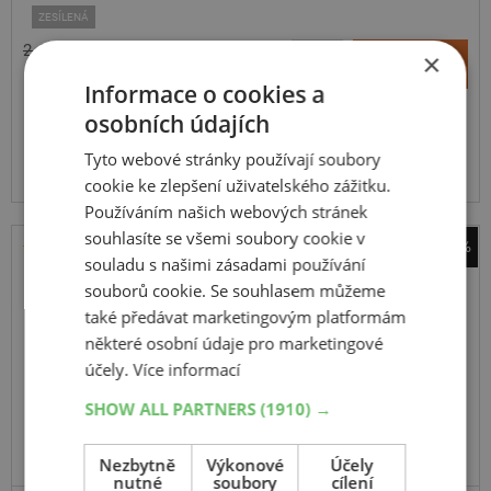
ZESÍLENÁ
2 490 Kč
+
×
Koupit
1 390 Kč
–
Informace o cookies a
osobních údajích
Expedujeme příští prac. den
SKLADEM
Na prodejně v Opavě do 2 dnů.
Tyto webové stránky používají soubory
Centrální sklad 20 ks.
cookie ke zlepšení uživatelského zážitku.
Používáním našich webových stránek
souhlasíte se všemi soubory cookie v
-47%
souladu s našimi zásadami používání
Kumho
souborů cookie. Se souhlasem můžeme
EcoWing ES 31
také předávat marketingovým platformám
195
65
R15
95T
některé osobní údaje pro marketingové
účely.
Více informací
SHOW ALL PARTNERS
(1910) →
DOPORUČUJEME
Nezbytně
Výkonové
Účely
nutné
soubory
cílení