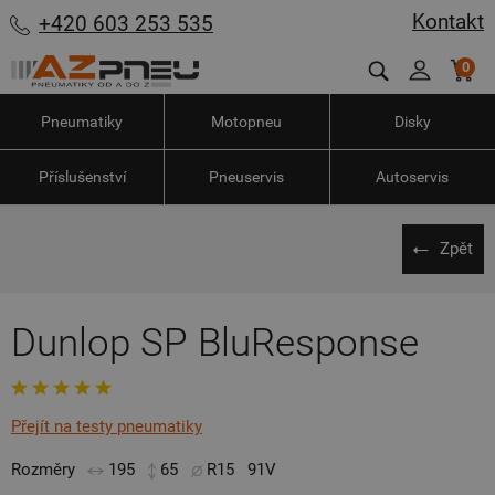
Kontakt
+420 603 253 535
0
Pneumatiky
Motopneu
Disky
Příslušenství
Pneuservis
Autoservis
Zpět
Dunlop SP BluResponse
Přejít na testy pneumatiky
Rozměry
195
65
R15
91V