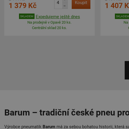
Koupit
1 379 Kč
1 407 
–
Expedujeme ještě dnes
SKLADEM
SKLADE
Na prodejně v Opavě 20 ks.
Na 
Centrální sklad 20 ks.
Barum – tradiční české pneu pro
Výrobce pneumatik
Barum
má za sebou bohatou historii, která 