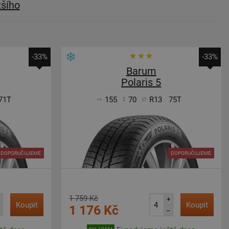
žšího
-33%
-33%
Barum
Polaris 5
71T
155
70
R13
75T
DOPORUČUJEME
DOPORUČUJEME
1 759 Kč
+
Koupit
Koupit
1 176 Kč
–