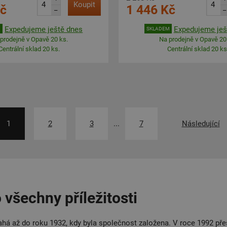
Koupit
Kč
1 446 Kč
–
–
Expedujeme ještě dnes
Expedujeme ješ
M
SKLADEM
prodejně v Opavě 20 ks.
Na prodejně v Opavě 20
Centrální sklad 20 ks.
Centrální sklad 20 ks
1
2
3
...
7
Následující
 všechny příležitosti
sahá až do roku 1932, kdy byla společnost založena. V roce 1992 p