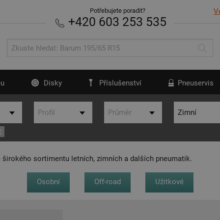
Potřebujete poradit?
V
+420 603 253 535
u
Disky
Příslušenství
Pneuservis
 širokého sortimentu letních, zimních a dalších pneumatik.
Osobní
Off-road
Užitkové