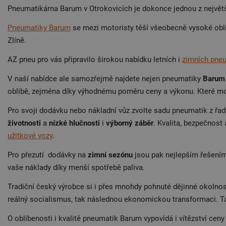
Pneumatikárna Barum v Otrokovicích je dokonce jednou z největší
Pneumatiky Barum
se mezi motoristy těší všeobecně vysoké oblib
Zlíně.
AZ pneu pro vás připravilo širokou nabídku letních i
zimních pne
V naší nabídce ale samozřejmě najdete nejen pneumatiky
Barum
oblibě, zejména díky výhodnému poměru ceny a výkonu. Které mod
Pro svoji dodávku nebo nákladní vůz zvolte sadu pneumatik z řa
životnosti
a
nízké hlučnosti
i
výborný záběr
. Kvalita, bezpečnost
užitkové vozy
.
Pro přezutí dodávky na
zimní sezónu
jsou pak nejlepším řešení
vaše náklady díky menší spotřebě paliva.
Tradiční český výrobce si i přes mnohdy pohnuté dějinné okolnost
reálný socialismus, tak následnou ekonomickou transformaci. T
O oblíbenosti i kvalitě pneumatik Barum vypovídá i vítězství cen