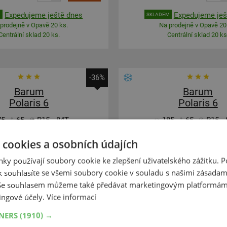
Expedujeme ještě dnes
Expedujeme ješ
M
SKLADEM
prodejně v Opavě 20 ks.
Na prodejně v Opavě 20
Centrální sklad 20 ks.
Centrální sklad 20 ks
-36%
Barum
Barum
Polaris 6
Polaris 6
75
65
R15
84T
185
65
R15
 cookies a osobních údajích
ky používají soubory cookie ke zlepšení uživatelského zážitku. 
 souhlasíte se všemi soubory cookie v souladu s našimi zásadam
DOPORUČUJEME
 Se souhlasem můžeme také předávat marketingovým platformám
ingové účely.
Více informací
TNERS
(1910) →
+
+
Koupit