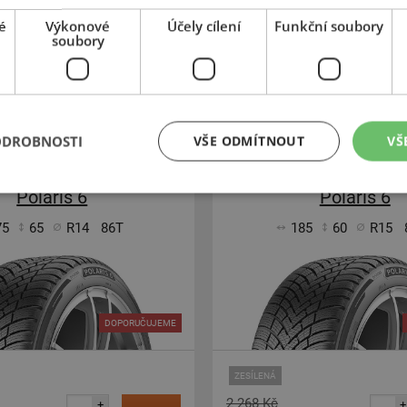
Kč
1 349 Kč
–
–
é
Výkonové
Účely cílení
Funkční soubory
soubory
Expedujeme ještě dnes
Expedujeme ješ
M
SKLADEM
rodejně v Opavě do 2 dnů.
Na prodejně v Opavě do 2
Centrální sklad 20 ks.
Centrální sklad 20 ks
ODROBNOSTI
VŠE ODMÍTNOUT
VŠ
-36%
Barum
Barum
Polaris 6
Polaris 6
75
65
R14
86T
185
60
R15
DOPORUČUJEME
ZESÍLENÁ
2 268 Kč
+
+