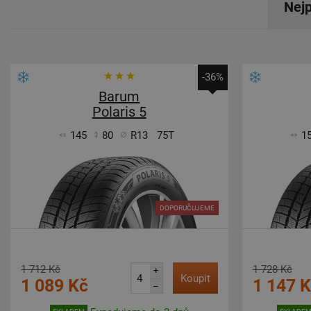
Nejp
-36%
Barum
Polaris 5
145
80
R13
75T
1
DOPORUČUJEME
1 712 Kč
1 728 Kč
+
Koupit
1 089 Kč
1 147 
–