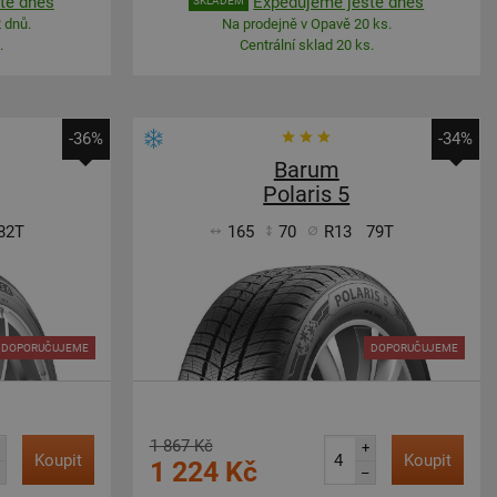
tě dnes
Expedujeme ještě dnes
SKLADEM
 dnů.
Na prodejně v Opavě 20 ks.
.
Centrální sklad 20 ks.
-36%
-34%
Barum
Polaris 5
82T
165
70
R13
79T
DOPORUČUJEME
DOPORUČUJEME
1 867 Kč
+
Koupit
Koupit
1 224 Kč
–