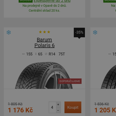
Expedujeme do 2 dnů
SKLADEM
SKLADE
Na prodejně v Opavě do 2 dnů.
Na 
Centrální sklad 20 ks.
-35%
Barum
Polaris 6
155
65
R14
75T
1
DOPORUČUJEME
1 805 Kč
1 836 Kč
+
Koupit
1 176 Kč
1 205 
–