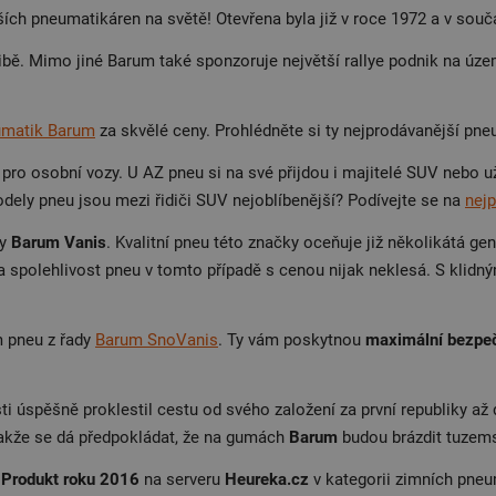
ch pneumatikáren na světě! Otevřena byla již v roce 1972 a v souča
ě. Mimo jiné Barum také sponzoruje největší rallye podnik na území
umatik Barum
za skvělé ceny. Prohlédněte si ty nejprodávanější pn
pro osobní vozy. U AZ pneu si na své přijdou i majitelé SUV nebo 
ely pneu jsou mezi řidiči SUV nejoblíbenější? Podívejte se na
nej
dy
Barum Vanis
. Kvalitní pneu této značky oceňuje již několikátá 
 a spolehlivost pneu v tomto případě s cenou nijak neklesá. S klid
m pneu z řady
Barum SnoVanis
. Ty vám poskytnou
maximální bezpe
i úspěšně proklestil cestu od svého založení za první republiky až
akže se dá předpokládat, že na gumách
Barum
budou brázdit tuzems
y
Produkt roku 2016
na serveru
Heureka.cz
v kategorii zimních pneu