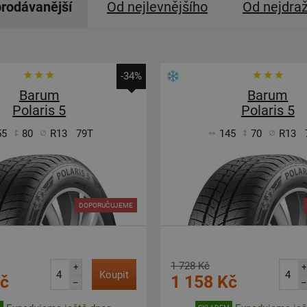
rodávanější
Od nejlevnějšího
Od nejdra
-34%
Barum
Barum
Polaris 5
Polaris 5
55
80
R13
79T
145
70
R13
DOPORUČUJEME
1 728 Kč
+
+
Koupit
Kč
1 158 Kč
–
–