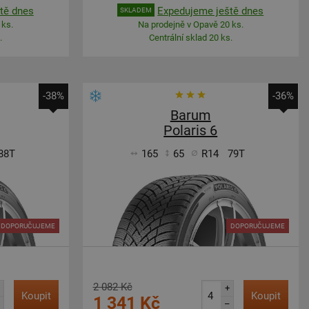
tě dnes
Expedujeme ještě dnes
SKLADEM
 ks.
Na prodejně v Opavě 20 ks.
.
Centrální sklad 20 ks.
-38%
-36%
Barum
Polaris 6
88T
165
65
R14
79T
DOPORUČUJEME
DOPORUČUJEME
2 082 Kč
+
Koupit
Koupit
1 341 Kč
–