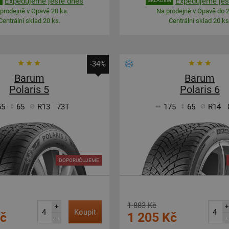
Expedujeme ještě dnes
Expedujeme ješ
M
SKLADEM
prodejně v Opavě 20 ks.
Na prodejně v Opavě do 2
Centrální sklad 20 ks.
Centrální sklad 20 ks
-34%
Barum
Barum
Polaris 5
Polaris 6
55
65
R13
73T
175
65
R14
DOPORUČUJEME
1 883 Kč
+
+
Koupit
Kč
1 205 Kč
–
–