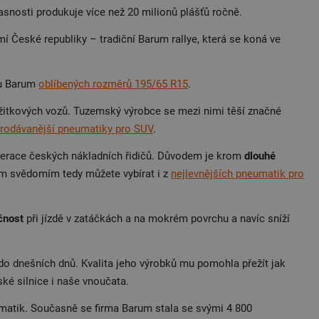
snosti produkuje více než 20 milionů plášťů ročně.
 České republiky – tradiční Barum rallye, která se koná ve
eu Barum
oblíbených rozměrů 195/65 R15
.
užitkových vozů. Tuzemský výrobce se mezi nimi těší značné
prodávanější pneumatiky pro SUV
.
generace českých nákladních řidičů. Důvodem je krom
dlouhé
ným svědomím tedy můžete vybírat i z
nejlevnějších pneumatik pro
čnost
při jízdě v zatáčkách a na mokrém povrchu a navíc sníží
 do dnešních dnů. Kvalita jeho výrobků mu pomohla přežít jak
ké silnice i naše vnoučata.
matik. Současně se firma Barum stala se svými 4 800