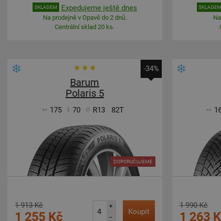
Expedujeme ještě dnes
SKLADEM
SKLADE
Na prodejně v Opavě do 2 dnů.
Na
Centrální sklad 20 ks.
-34%
Barum
Polaris 5
175
70
R13
82T
1
DOPORUČUJEME
1 913 Kč
1 990 Kč
+
Koupit
1 255 Kč
1 263 
–