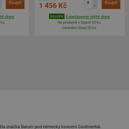
Koupit
Koupit
1 456 Kč
–
tě dnes
Expedujeme ještě dnes
SKLADEM
 ks.
Na prodejně v Opavě 20 ks.
.
Centrální sklad 20 ks.
řešla značka Barum pod německý koncern Continental.