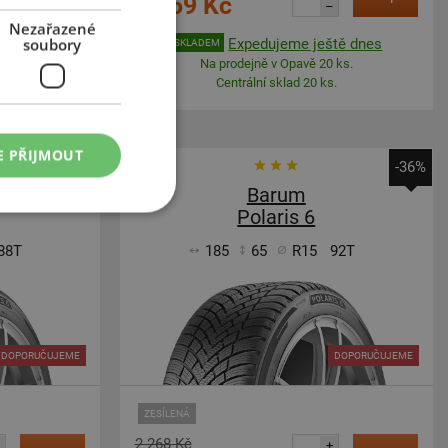
1 359 Kč
–
Nezařazené
soubory
tě dnes
Expedujeme ještě dnes
SKLADEM
 dnů.
Na prodejně v Opavě 20 ks.
.
Centrální sklad 20 ks.
E PŘIJMOUT
-36%
-36%
Barum
Polaris 6
88T
185
65
R15
92T
DOPORUČUJEME
DOPORUČUJEME
ZESÍLENÁ
2 268 Kč
+