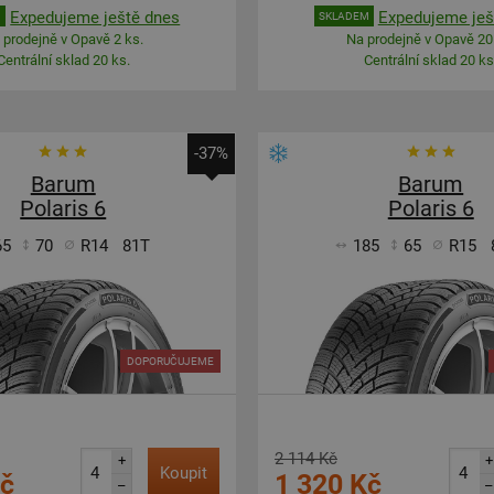
Expedujeme ještě dnes
Expedujeme ješ
M
SKLADEM
 prodejně v Opavě 2 ks.
Na prodejně v Opavě 20
Centrální sklad 20 ks.
Centrální sklad 20 ks
-37%
Barum
Barum
Polaris 6
Polaris 6
65
70
R14
81T
185
65
R15
DOPORUČUJEME
2 114 Kč
+
+
Koupit
Kč
1 320 Kč
–
–