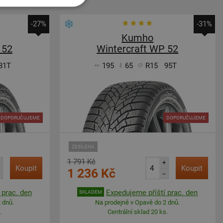
-27%
-31%
Kumho
 52
Wintercraft WP 52
81T
195
65
R15
95T
DOPORUČUJEME
DOPORUČUJEME
ZESÍLENÁ
1 791 Kč
+
Koupit
Koupit
1 236 Kč
–
 prac. den
Expedujeme příští prac. den
SKLADEM
 dnů.
Na prodejně v Opavě do 2 dnů.
.
Centrální sklad 20 ks.