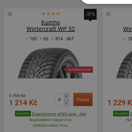
-31%
Kumho
Wintercraft WP 52
Win
185
65
R14
86T
1
DOPORUČUJEME
1 759 Kč
+
Koupit
1 214 Kč
1 229 
–
Expedujeme příští prac. den
SKLADEM
SKLADEM
Na prodejně v Opavě 4 ks.
Na 
Centrální sklad 14 ks.