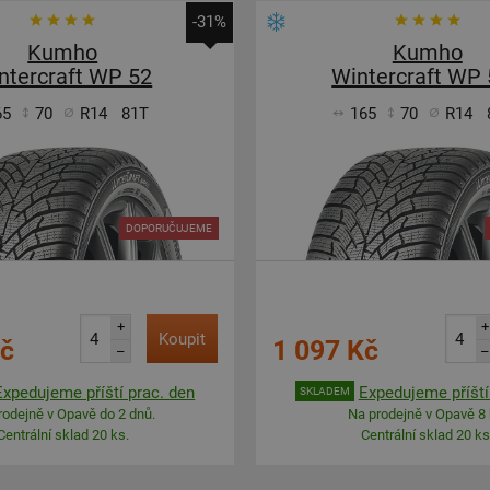
-31%
Kumho
Kumho
ntercraft WP 52
Wintercraft WP
65
70
R14
81T
165
70
R14
DOPORUČUJEME
+
+
Koupit
Kč
1 097 Kč
–
–
Expedujeme příští prac. den
Expedujeme příští
SKLADEM
rodejně v Opavě do 2 dnů.
Na prodejně v Opavě 8 
Centrální sklad 20 ks.
Centrální sklad 20 ks