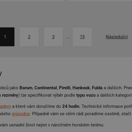
1
2
3
...
15
Následující
y
robců jako
Barum
,
Continental
,
Pirelli
,
Hankook
,
Fulda
a dalších. Pne
a
rozměry
) lze specifikovat výběr podle
typu vozu
a dalších kategori
ladem
a které vám doručíme do
24 hodin
. Technické informace pot
 našeho
průvodce
. Případně vám se vším rádi poradíme osobně, stač
é vám usnadní život nejen v náročném horském terénu.