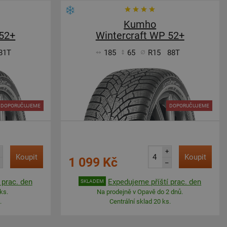
Kumho
 52+
Wintercraft WP 52+
81T
185
65
R15
88T
DOPORUČUJEME
DOPORUČUJEME
+
Koupit
Koupit
1 099 Kč
–
 prac. den
Expedujeme příští prac. den
SKLADEM
ks.
Na prodejně v Opavě do 2 dnů.
.
Centrální sklad 20 ks.