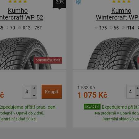
-30%
Kumho
Kumho
ntercraft WP 52
Wintercraft WP
55
70
R13
75T
175
65
R14
DOPORUČUJEME
1 533 Kč
+
+
Koupit
Kč
1 075 Kč
–
–
Expedujeme příští prac. den
Expedujeme příští
SKLADEM
rodejně v Opavě do 2 dnů.
Na prodejně v Opavě do 2
Centrální sklad 20 ks.
Centrální sklad 20 ks