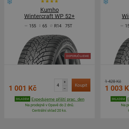
Kumho
Wintercraft WP 52+
Wi
155
65
R14
75T
1
DOPORUČUJEME
1 428 Kč
+
Koupit
1 001 Kč
1 003 
–
Expedujeme příští prac. den
SKLADEM
SKLADEM
Na prodejně v Opavě do 2 dnů.
Na p
Centrální sklad 20 ks.