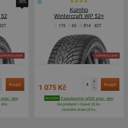
-30%
Kumho
 52
Wintercraft WP 52+
82T
175
65
R14
82T
DOPORUČUJEME
DOPORUČUJEME
+
Koupit
Koupit
1 075 Kč
–
 prac. den
Expedujeme příští prac. den
SKLADEM
 dnů.
Na prodejně v Opavě 20 ks.
.
Centrální sklad 20 ks.