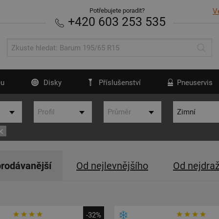
Potřebujete poradit?
V
+420 603 253 535
u
Disky
Příslušenství
Pneuservis
rodávanější
Od nejlevnějšího
Od nejdra
-32%