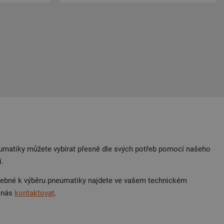
umatiky můžete vybírat přesně dle svých potřeb pomocí našeho
í.
řebné k výběru pneumatiky najdete ve vašem technickém
í nás
kontaktovat
.