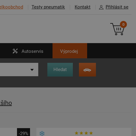
elkoobchod
Testy pneumatik
Kontakt
Přihlásit se
0
Autoservis
Výprodej
žšího
-29%