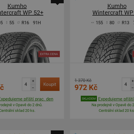
Kumho
Kumho
tercraft WP 52+
Wintercraft WP
05
55
R16
91H
155
80
R13
EXTRA CENA
1 370 Kč
+
+
Koupit
Kč
972 Kč
–
–
Expedujeme příští prac. den
Expedujeme příští
SKLADEM
rodejně v Opavě do 2 dnů.
Na prodejně v Opavě do 2
Centrální sklad 20 ks.
Centrální sklad 20 ks