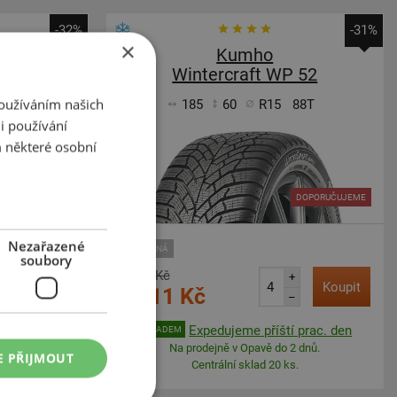
-32%
-31%
×
Kumho
 52+
Wintercraft WP 52
Používáním našich
86T
185
60
R15
88T
i používání
 některé osobní
DOPORUČUJEME
DOPORUČUJEME
Nezařazené
ZESÍLENÁ
soubory
1 755 Kč
+
Koupit
Koupit
1 211 Kč
–
 prac. den
Expedujeme příští prac. den
SKLADEM
 dnů.
Na prodejně v Opavě do 2 dnů.
E PŘIJMOUT
.
Centrální sklad 20 ks.