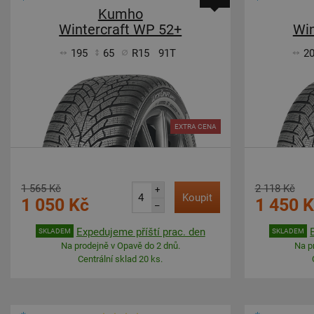
Kumho
Wintercraft WP 52+
Win
195
65
R15
91T
2
EXTRA CENA
1 565 Kč
2 118 Kč
+
Koupit
1 050 Kč
1 450 
–
Expedujeme příští prac. den
SKLADEM
SKLADEM
Na prodejně v Opavě do 2 dnů.
Na p
Centrální sklad 20 ks.