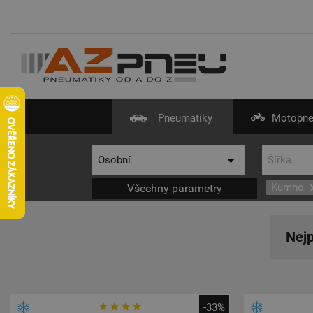
Pneumatiky
Motopne
Kumho
Všechny parametry
Nejp
-33%