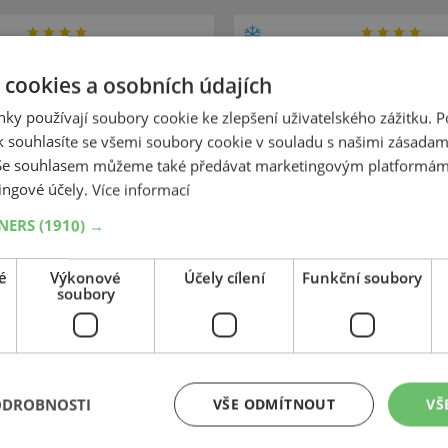
Kumho
Kumho
 cookies a osobních údajích
tercraft WP 52+
Wintercraft WP
ky používají soubory cookie ke zlepšení uživatelského zážitku. 
85
60
R15
84T
185
65
R14
 souhlasíte se všemi soubory cookie v souladu s našimi zásadam
 Se souhlasem můžeme také předávat marketingovým platformám
ingové účely.
Více informací
TNERS
(1910) →
DOPORUČUJEME
é
Výkonové
Účely cílení
Funkční soubory
soubory
1 759 Kč
+
+
Koupit
Kč
1 201 Kč
–
–
Expedujeme příští prac. den
Expedujeme příští
SKLADEM
rodejně v Opavě do 2 dnů.
Na prodejně v Opavě do 2
ODROBNOSTI
VŠE ODMÍTNOUT
VŠ
Centrální sklad 20 ks.
Centrální sklad 20 ks