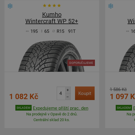
Kumho
Wintercraft WP 52+
Wi
195
65
R15
91T
1
DOPORUČUJEME
1 586 Kč
+
Koupit
1 082 Kč
1 097 
–
Expedujeme příští prac. den
SKLADEM
SKLADEM
Na prodejně v Opavě do 2 dnů.
Na p
Centrální sklad 20 ks.