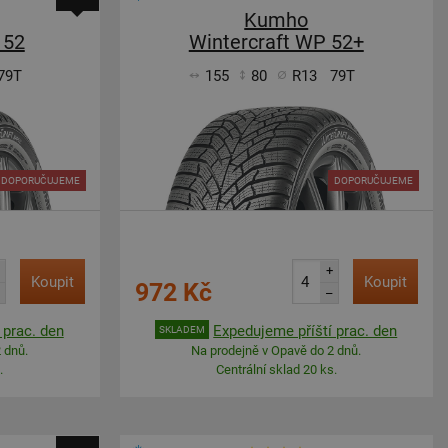
Kumho
 52
Wintercraft WP 52+
79T
155
80
R13
79T
DOPORUČUJEME
DOPORUČUJEME
+
Koupit
Koupit
972 Kč
–
 prac. den
Expedujeme příští prac. den
SKLADEM
 dnů.
Na prodejně v Opavě do 2 dnů.
.
Centrální sklad 20 ks.