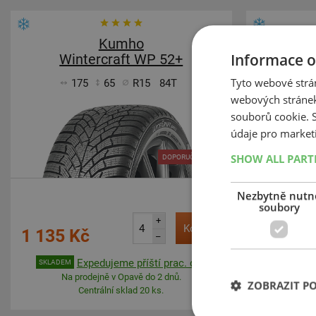
Kumho
Informace o
Wintercraft WP 52+
Win
Tyto webové strán
175
65
R15
84T
1
webových stránek
souborů cookie.
údaje pro market
SHOW ALL PAR
DOPORUČUJEME
Nezbytně nutn
soubory
+
Koupit
1 135 Kč
1 186 
–
Expedujeme příští prac. den
SKLADEM
SKLADEM
Na prodejně v Opavě do 2 dnů.
Na p
ZOBRAZIT P
Centrální sklad 20 ks.