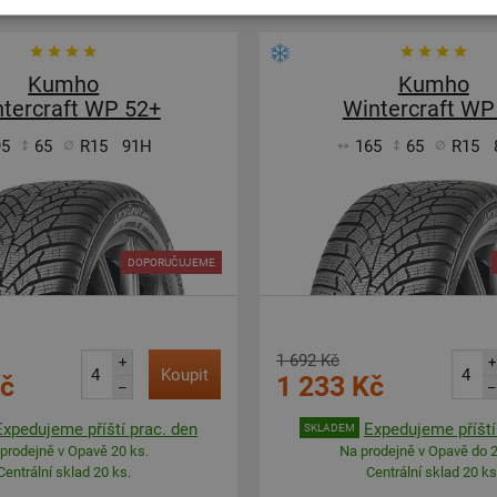
Kumho
Kumho
tercraft WP 52+
Wintercraft WP
95
65
R15
91H
165
65
R15
DOPORUČUJEME
1 692 Kč
+
+
Koupit
Kč
1 233 Kč
–
–
Expedujeme příští prac. den
Expedujeme příští
SKLADEM
prodejně v Opavě 20 ks.
Na prodejně v Opavě do 2
Centrální sklad 20 ks.
Centrální sklad 20 ks