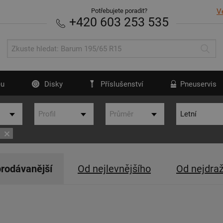
Potřebujete poradit?
V
+420 603 253 535
u
Disky
Příslušenství
Pneuservis
t
rodávanější
Od nejlevnějšího
Od nejdra