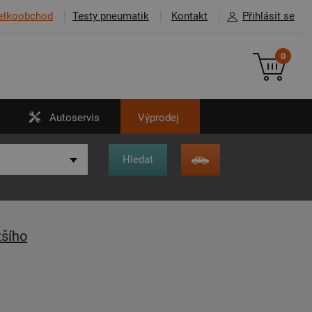
elkoobchod
Testy pneumatik
Kontakt
Přihlásit se
0
Autoservis
Výprodej
žšího