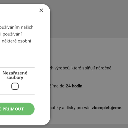
×
Používáním našich
i používání
 některé osobní
 letní pneumatiky ověřených výrobců, které splňují náročné
Nezařazené
soubory
skladem
a které vám doručíme do
24 hodin
.
me vybrat a vybrané pneumatiky a disky pro vás
zkompletujeme
.
E PŘIJMOUT