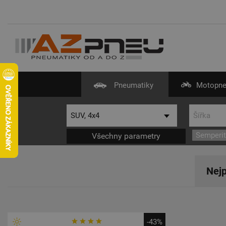
Pneumatiky
Motopne
Semperi
Všechny parametry
Nejp
-43%