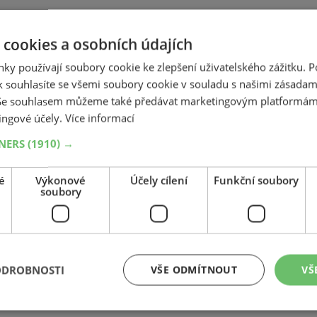
 cookies a osobních údajích
1
ky používají soubory cookie ke zlepšení uživatelského zážitku. 
 souhlasíte se všemi soubory cookie v souladu s našimi zásadam
 Se souhlasem můžeme také předávat marketingovým platformám
ingové účely.
Více informací
UV
TNERS
(1910) →
ých pro auta typu
SUV s pohonem 4×4
. Nabízíme vám pouze kvalitní
é
Výkonové
Účely cílení
Funkční soubory
soubory
hle. Mimo jiné můžete vyfiltrovat pneumatiky, které máme aktuálně
lní
výhodná cenová akce
či
výprodej
.
ohlédněte si naši nabídku
plechových kol
a
alu kol
, rádi vám pomůže
ODROBNOSTI
VŠE ODMÍTNOUT
VŠ