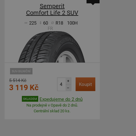
Semperit
Comfort Life 2 SUV
225
60
R18
100H
FR
SUV-SILNIČNÍ
5 514 Kč
+
Koupit
3 119 Kč
–
Expedujeme do 2 dnů
SKLADEM
Na prodejně v Opavě do 2 dnů.
Centrální sklad 20 ks.