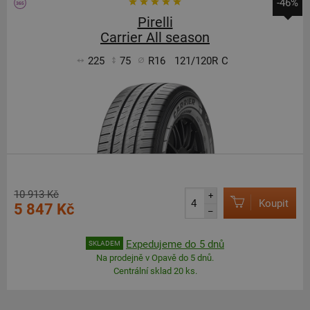
-46%
Pirelli
Carrier All season
225
75
R16
121/120R
C
10 913 Kč
+
Koupit
5 847 Kč
–
Expedujeme do 5 dnů
SKLADEM
Na prodejně v Opavě do 5 dnů.
Centrální sklad 20 ks.