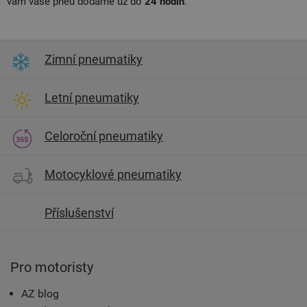
vám vaše pneu dodáme už do
24 hodin
.
Zimní pneumatiky
Letní pneumatiky
Celoroční pneumatiky
Motocyklové pneumatiky
Příslušenství
Pro motoristy
AZ blog