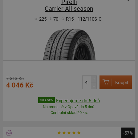
Pirelli
Carrier All season
225
70
R15
112/110S
C
7 313 Kč
+
Koupit
4 046 Kč
–
Expedujeme do 5 dnů
SKLADEM
Na prodejně v Opavě do 5 dnů.
Centrální sklad 20 ks.
-57%