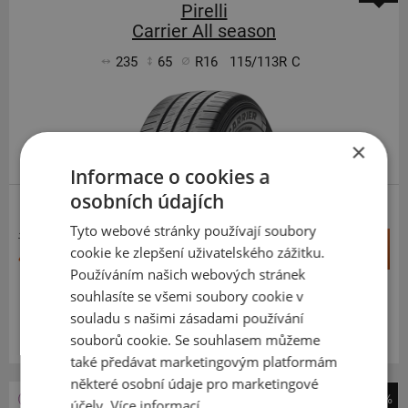
Pirelli
Carrier All season
235
65
R16
115/113R
C
×
Informace o cookies a
osobních údajích
Tyto webové stránky používají soubory
10 450 Kč
+
Koupit
cookie ke zlepšení uživatelského zážitku.
4 488 Kč
–
Používáním našich webových stránek
souhlasíte se všemi soubory cookie v
Expedujeme do 5 dnů
SKLADEM
souladu s našimi zásadami používání
Na prodejně v Opavě do 5 dnů.
souborů cookie. Se souhlasem můžeme
Centrální sklad 20 ks.
také předávat marketingovým platformám
některé osobní údaje pro marketingové
-45%
účely.
Více informací