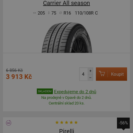
Carrier All season
205
75
R16
110/108R
C
6 856 Kč
+
Koupit
3 913 Kč
–
Expedujeme do 2 dnů
SKLADEM
Na prodejně v Opavě do 2 dnů.
Centrální sklad 20 ks.
-56%
Pirelli