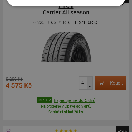
Pirelli
Carrier All season
225
65
R16
112/110R
C
8 285 Kč
+
Koupit
4 575 Kč
–
Expedujeme do 5 dnů
SKLADEM
Na prodejně v Opavě do 5 dnů.
Centrální sklad 20 ks.
-49%