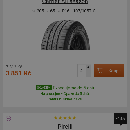
Carrier All season
205
65
R16
107/105T
C
7 313 Kč
+
Koupit
3 851 Kč
–
Expedujeme do 5 dnů
SKLADEM
Na prodejně v Opavě do 5 dnů.
Centrální sklad 20 ks.
-43%
Pirelli