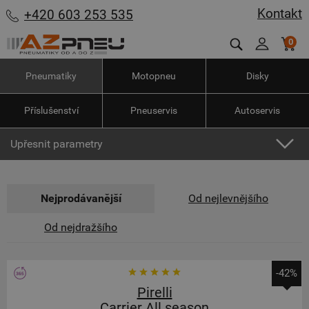
Kontakt
+420 603 253 535
0
Pneumatiky
Motopneu
Disky
Příslušenství
Pneuservis
Autoservis
Upřesnit parametry
Nejprodávanější
Od nejlevnějšího
Od nejdražšího
-42%
Pirelli
Carrier All season