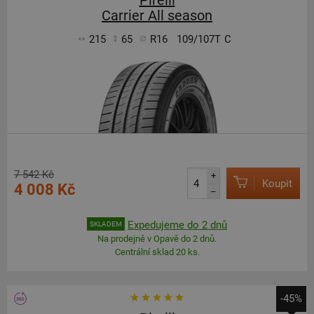
Pirelli
Carrier All season
215
65
R16
109/107T
C
7 542 Kč
+
Koupit
4 008 Kč
–
Expedujeme do 2 dnů
SKLADEM
Na prodejně v Opavě do 2 dnů.
Centrální sklad 20 ks.
-45%