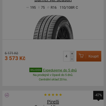
195
75
R16
110/108R
C
6 171 Kč
+
Koupit
3 573 Kč
–
Expedujeme do 5 dnů
SKLADEM
Na prodejně v Opavě do 5 dnů.
Centrální sklad 20 ks.
-47%
Pirelli