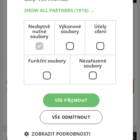
Pirelli
SHOW ALL PARTNERS
(1910) →
Carrier All season
235
65
R16
115/113R
Nezbytně
Výkonové
Účely
C,SI
nutné
soubory
cílení
soubory
Funkční soubory
Nezařazené
soubory
8 113 Kč
+
Koupit
4 492 Kč
–
VŠE PŘIJMOUT
Expedujeme do 2 dnů
SKLADEM
Na prodejně v Opavě do 2 dnů.
VŠE ODMÍTNOUT
Centrální sklad 20 ks.
ZOBRAZIT PODROBNOSTI
-45%