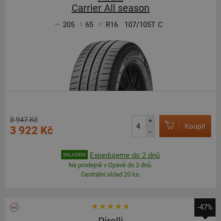
Carrier All season
205
65
R16
107/105T
C
8 947 Kč
+
Koupit
3 922 Kč
–
Expedujeme do 2 dnů
SKLADEM
Na prodejně v Opavě do 2 dnů.
Centrální sklad 20 ks.
-47%