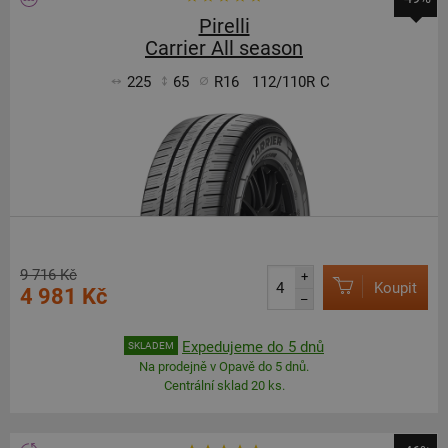
Pirelli
Carrier All season
225
65
R16
112/110R
C
9 716 Kč
+
Koupit
4 981 Kč
–
Expedujeme do 5 dnů
SKLADEM
Na prodejně v Opavě do 5 dnů.
Centrální sklad 20 ks.