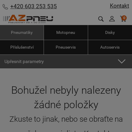
Kontakt
+420 603 253 535
0
Pneumatiky
Motopneu
Disky
Příslušenství
Pneuservis
Autoservis
Upřesnit parametry
Bohužel nebyly nalezeny
žádné položky
Zkuste to jinak, nebo se obraťte na