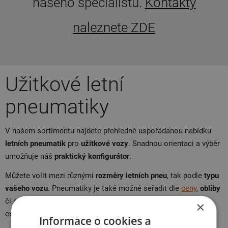
našeho specialistu.
Kontakty
naleznete ZDE
Užitkové letní
pneumatiky
V našem sortimentu najdete přehledně uspořádanou nabídku
letních pneumatik
pro
užitkové vozy
. Snadnou orientaci a výběr
umožňuje náš
praktický konfigurátor
.
Můžete volit mezi různými
rozměry letních pneu
, tak podle
typu
vašeho vozu
. Pneumatiky je také možné seřadit dle
ceny
,
obliby
či podle toho, zda jsou aktuálně
skladem
. V případě, že ano,
×
expedujeme je do
24 hodin
.
Informace o cookies a