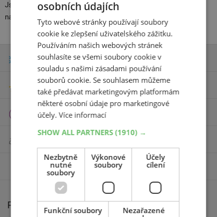
osobních údajích
Jste si jisti, že máte v pořádku
lékárničku
? Prohlédněte si naši
nabídku
příslušenství
.
Tyto webové stránky používají soubory
cookie ke zlepšení uživatelského zážitku.
Používáním našich webových stránek
souhlasíte se všemi soubory cookie v
Zimní pneumatiky
souladu s našimi zásadami používání
souborů cookie. Se souhlasem můžeme
Letní pneumatiky
také předávat marketingovým platformám
některé osobní údaje pro marketingové
Celoroční pneumatiky
účely.
Více informací
SHOW ALL PARTNERS
(1910) →
Motocyklové pneumatiky
Nezbytně
Výkonové
Účely
nutné
soubory
cílení
Příslušenství
soubory
Pro motoristy
Funkční soubory
Nezařazené