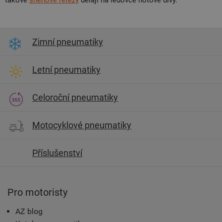
takové
sněhové řetězy
dělají na ledovce hotové divy.
Zimní pneumatiky
Letní pneumatiky
Celoroční pneumatiky
Motocyklové pneumatiky
Příslušenství
Pro motoristy
AZ blog