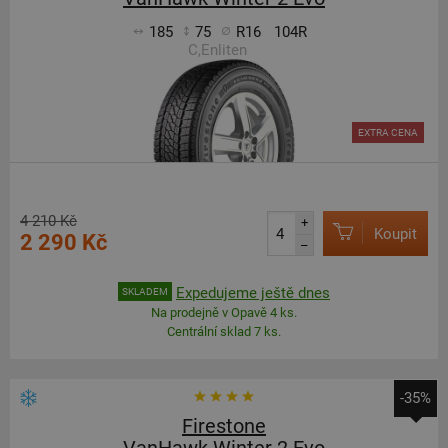
185
75
R16
104R
C,Enliten
EXTRA CENA
4 210 Kč
+
Koupit
2 290 Kč
–
Expedujeme ještě dnes
SKLADEM
Na prodejně v Opavě 4 ks.
Centrální sklad 7 ks.
-35%
Firestone