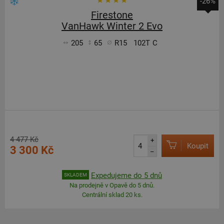
-26%
Firestone
VanHawk Winter 2 Evo
205
65
R15
102T
C
4 477 Kč
+
Koupit
3 300 Kč
–
Expedujeme do 5 dnů
SKLADEM
Na prodejně v Opavě do 5 dnů.
Centrální sklad 20 ks.