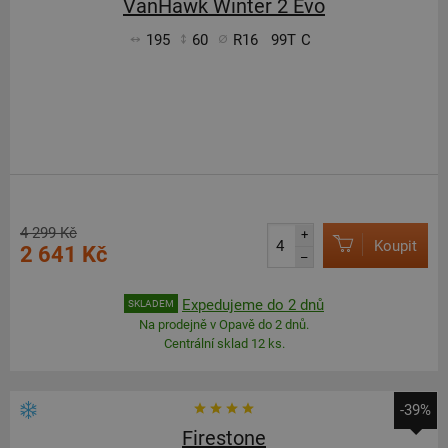
VanHawk Winter 2 Evo
195
60
R16
99T
C
4 299 Kč
+
Koupit
2 641 Kč
–
Expedujeme do 2 dnů
SKLADEM
Na prodejně v Opavě do 2 dnů.
Centrální sklad 12 ks.
-39%
Firestone