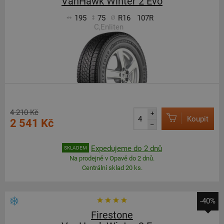
VanHawk Winter 2 Evo
195
75
R16
107R
C,Enliten
4 210 Kč
+
Koupit
2 541 Kč
–
Expedujeme do 2 dnů
SKLADEM
Na prodejně v Opavě do 2 dnů.
Centrální sklad 20 ks.
-40%
Firestone