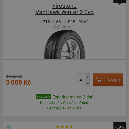
Firestone
VanHawk Winter 2 Evo
215
65
R15
104T
C,Enliten
4 966 Kč
+
Koupit
3 008 Kč
–
Expedujeme do 2 dnů
SKLADEM
Na prodejně v Opavě do 2 dnů.
Centrální sklad 20 ks.
-39%