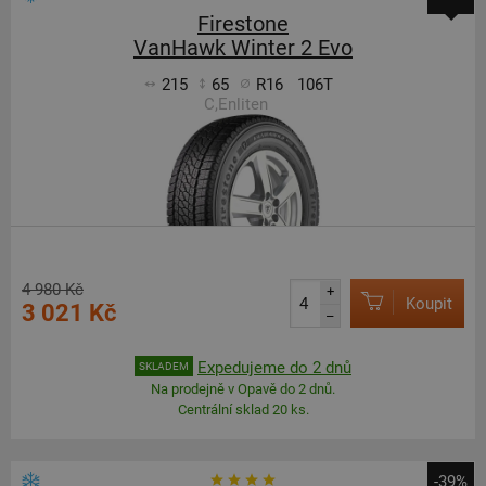
Firestone
VanHawk Winter 2 Evo
215
65
R16
106T
C,Enliten
4 980 Kč
+
Koupit
3 021 Kč
–
Expedujeme do 2 dnů
SKLADEM
Na prodejně v Opavě do 2 dnů.
Centrální sklad 20 ks.
-39%