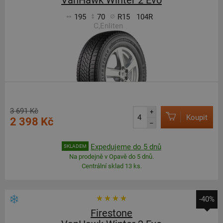
VanHawk Winter 2 Evo
195
70
R15
104R
C,Enliten
3 691 Kč
+
Koupit
2 398 Kč
–
Expedujeme do 5 dnů
SKLADEM
Na prodejně v Opavě do 5 dnů.
Centrální sklad 13 ks.
-40%
Firestone