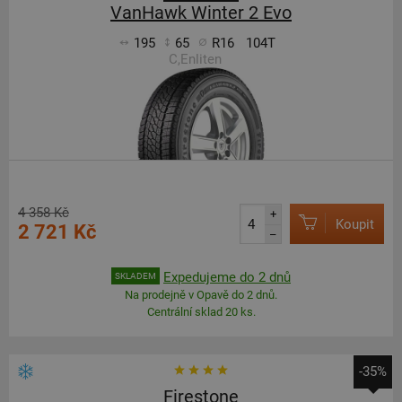
VanHawk Winter 2 Evo
195
65
R16
104T
C,Enliten
4 358 Kč
+
Koupit
2 721 Kč
–
Expedujeme do 2 dnů
SKLADEM
Na prodejně v Opavě do 2 dnů.
Centrální sklad 20 ks.
-35%
Firestone