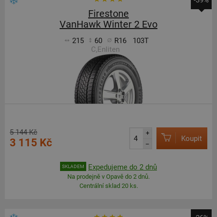
-39%
Firestone
VanHawk Winter 2 Evo
215
60
R16
103T
C,Enliten
5 144 Kč
+
Koupit
3 115 Kč
–
Expedujeme do 2 dnů
SKLADEM
Na prodejně v Opavě do 2 dnů.
Centrální sklad 20 ks.