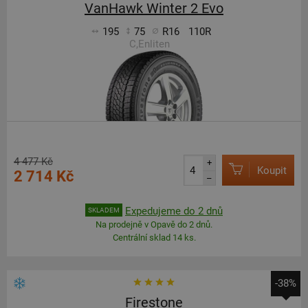
VanHawk Winter 2 Evo
195
75
R16
110R
C,Enliten
4 477 Kč
+
Koupit
2 714 Kč
–
Expedujeme do 2 dnů
SKLADEM
Na prodejně v Opavě do 2 dnů.
Centrální sklad 14 ks.
-38%
Firestone