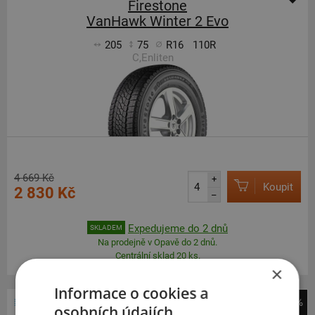
Firestone
VanHawk Winter 2 Evo
205
75
R16
110R
C,Enliten
4 669 Kč
+
Koupit
2 830 Kč
–
Expedujeme do 2 dnů
SKLADEM
Na prodejně v Opavě do 2 dnů.
Centrální sklad 20 ks.
×
Informace o cookies a
-39%
osobních údajích