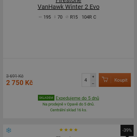
Firestone
VanHawk Winter 2 Evo
195
70
R15
104R
C
3 691 Kč
+
Koupit
2 750 Kč
–
Expedujeme do 5 dnů
SKLADEM
Na prodejně v Opavě do 5 dnů.
Centrální sklad 16 ks.
-39%