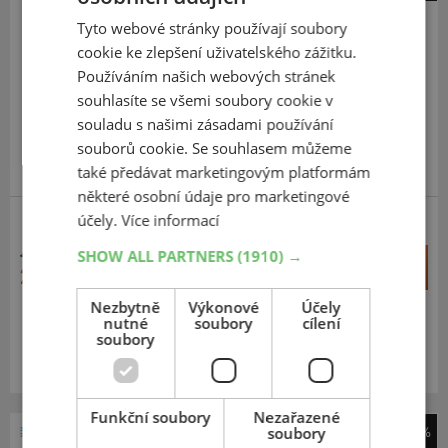
Firestone
Tyto webové stránky používají soubory
VanHawk Winter 2 Evo
cookie ke zlepšení uživatelského zážitku.
205
65
R16
107T
Používáním našich webových stránek
C,Enliten
souhlasíte se všemi soubory cookie v
souladu s našimi zásadami používání
souborů cookie. Se souhlasem můžeme
také předávat marketingovým platformám
některé osobní údaje pro marketingové
účely.
Více informací
SHOW ALL PARTNERS
(1910) →
4 698 Kč
+
Koupit
2 850 Kč
–
Nezbytně
Výkonové
Účely
nutné
soubory
cílení
Expedujeme do 2 dnů
SKLADEM
soubory
Na prodejně v Opavě do 2 dnů.
Centrální sklad 20 ks.
Funkční soubory
Nezařazené
soubory
-38%