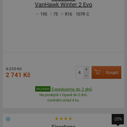
VanHawk Winter 2 Evo
195
75
R16
107R
C
4 210 Kč
+
Koupit
2 741 Kč
–
Expedujeme do 2 dnů
SKLADEM
Na prodejně v Opavě do 2 dnů.
Centrální sklad 4 ks.
-25%