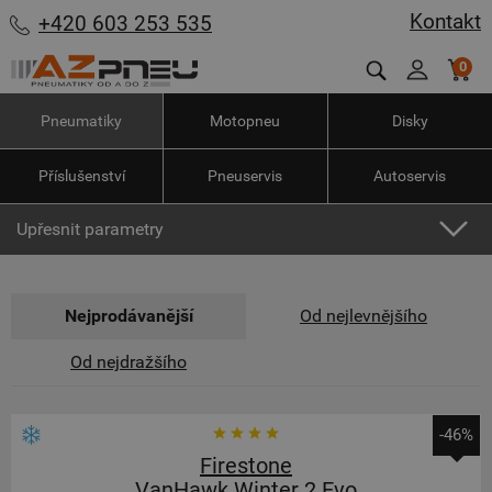
Kontakt
+420 603 253 535
0
Pneumatiky
Motopneu
Disky
Příslušenství
Pneuservis
Autoservis
Upřesnit parametry
Nejprodávanější
Od nejlevnějšího
Od nejdražšího
-46%
Firestone
VanHawk Winter 2 Evo