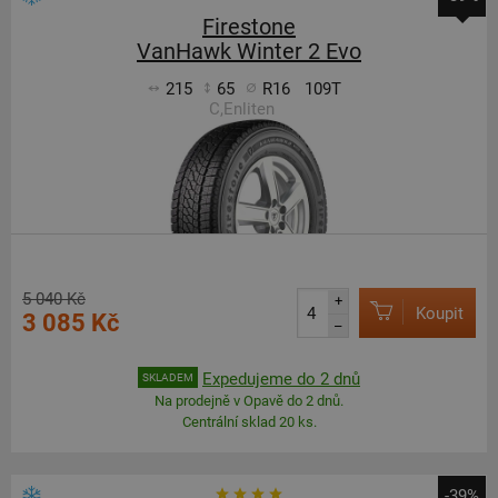
Firestone
VanHawk Winter 2 Evo
215
65
R16
109T
C,Enliten
5 040 Kč
+
Koupit
3 085 Kč
–
Expedujeme do 2 dnů
SKLADEM
Na prodejně v Opavě do 2 dnů.
Centrální sklad 20 ks.
-39%