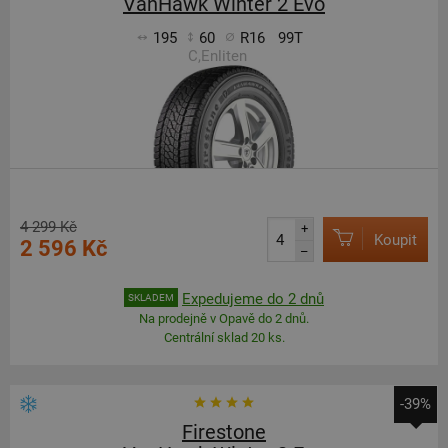
VanHawk Winter 2 Evo
195
60
R16
99T
C,Enliten
4 299 Kč
+
Koupit
2 596 Kč
–
Expedujeme do 2 dnů
SKLADEM
Na prodejně v Opavě do 2 dnů.
Centrální sklad 20 ks.
-39%
Firestone