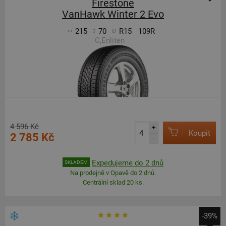
Firestone
VanHawk Winter 2 Evo
215
70
R15
109R
C,Enliten
4 596 Kč
+
Koupit
2 785 Kč
–
Expedujeme do 2 dnů
SKLADEM
Na prodejně v Opavě do 2 dnů.
Centrální sklad 20 ks.
-39%