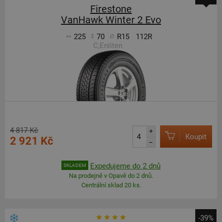
Firestone
VanHawk Winter 2 Evo
225
70
R15
112R
C,Enliten
4 817 Kč
+
Koupit
2 921 Kč
–
Expedujeme do 2 dnů
SKLADEM
Na prodejně v Opavě do 2 dnů.
Centrální sklad 20 ks.
-39%