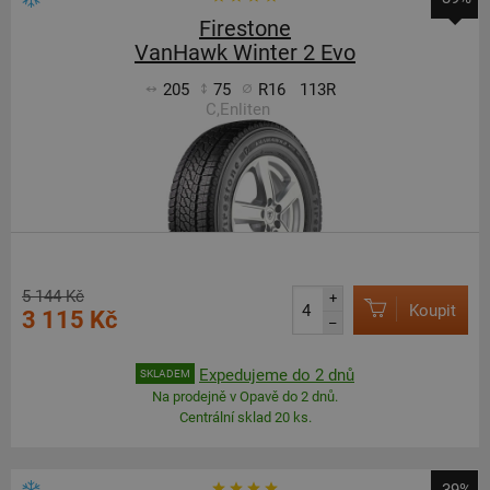
Firestone
VanHawk Winter 2 Evo
205
75
R16
113R
C,Enliten
5 144 Kč
+
Koupit
3 115 Kč
–
Expedujeme do 2 dnů
SKLADEM
Na prodejně v Opavě do 2 dnů.
Centrální sklad 20 ks.