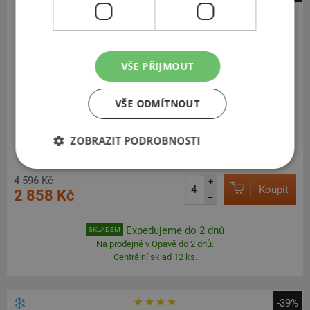
Firestone
VanHawk Winter 2
215
70
R15
109R
C
VŠE PŘIJMOUT
VŠE ODMÍTNOUT
ZOBRAZIT PODROBNOSTI
4 596 Kč
+
Koupit
2 858 Kč
–
Expedujeme do 2 dnů
SKLADEM
Na prodejně v Opavě do 2 dnů.
Centrální sklad 12 ks.
-39%