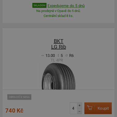
Expedujeme do 5 dnů
SKLADEM
Na prodejně v Opavě do 5 dnů.
Centrální sklad 8 ks.
BKT
LG Rib
13.00
5
R6
TL 4PR
OBRACEČE SENA
+
Koupit
740 Kč
–