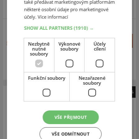
také předávat marketingovým platformám
některé osobní údaje pro marketingové
účely.
Více informací
SHOW ALL PARTNERS
(1910) →
SET (VČ. DUŠE)
+
Koupit
564 Kč
Nezbytně
Výkonové
Účely
–
nutné
soubory
cílení
soubory
Expedujeme do 2 dnů
SKLADEM
Na prodejně v Opavě do 2 dnů.
Centrální sklad 8 ks.
Funkční soubory
Nezařazené
soubory
-25%
Mitas
B12
VŠE PŘIJMOUT
13
5.00
-6
TL/TT, 4PR
VŠE ODMÍTNOUT