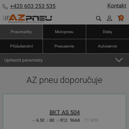
Kontakt
+420 603 253 535
0
Pneumatiky
Motopneu
Disky
Příslušenství
Pneuservis
Autoservis
Upřesnit parametry
AZ pneu doporučuje
BKT AS 504
6.50
80
R12
96A8
TT 6PR