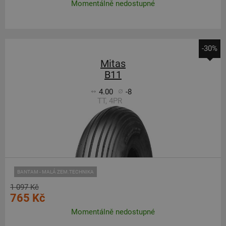
Momentálně nedostupné
-30%
Mitas
B11
4.00
-8
TT, 4PR
BANTAM - MALÁ ZEM.TECHNIKA
1 097 Kč
765 Kč
Momentálně nedostupné