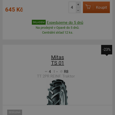
+
Koupit
645 Kč
–
Expedujeme do 5 dnů
SKLADEM
Na prodejně v Opavě do 5 dnů.
Centrální sklad 12 ks.
-23%
Mitas
TS 01
4
-
R8
TT 2PR REINF. Traktor
ZESÍLENÁ