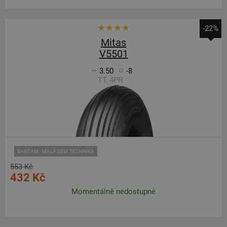
-22%
Mitas
V5501
3.50
-8
TT, 4PR
BANTAM - MALÁ ZEM.TECHNIKA
553 Kč
432 Kč
Momentálně nedostupné