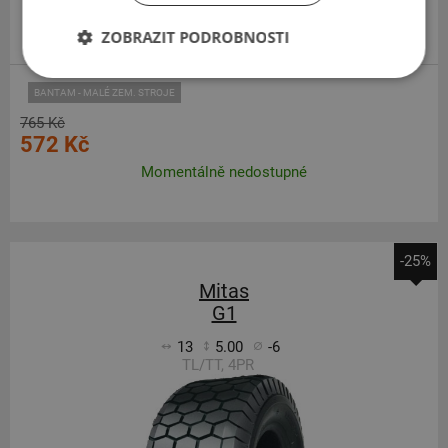
ZOBRAZIT PODROBNOSTI
BANTAM - MALÉ ZEM. STROJE
765 Kč
572 Kč
Momentálně nedostupné
-25%
Mitas
G1
13
5.00
-6
TL/TT, 4PR