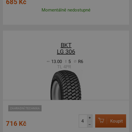
685 Kč
Momentálně nedostupné
BKT
LG 306
13.00
5
R6
TL 4PR
ZAHRADNÍ TECHNIKA
+
Koupit
716 Kč
–