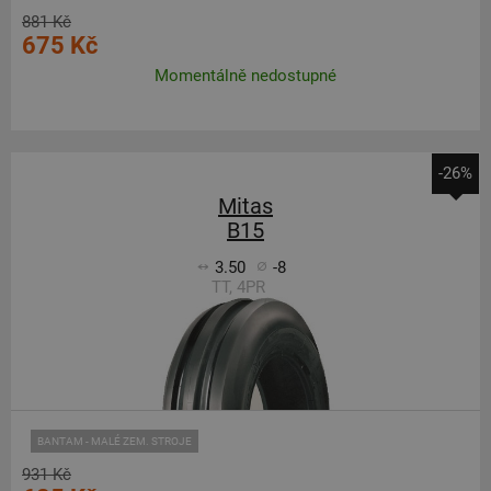
881 Kč
675 Kč
Momentálně nedostupné
-26%
Mitas
B15
3.50
-8
TT, 4PR
BANTAM - MALÉ ZEM. STROJE
931 Kč