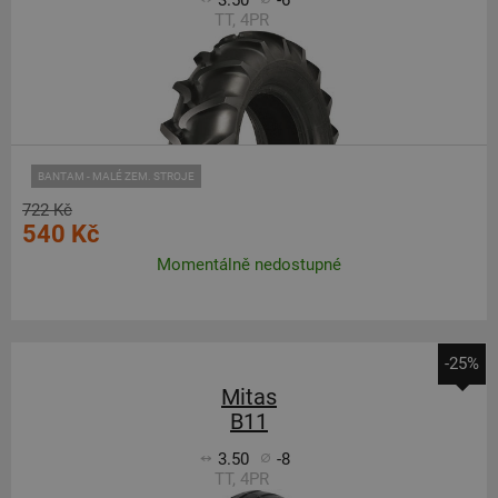
3.50
-6
TT, 4PR
BANTAM - MALÉ ZEM. STROJE
722 Kč
540 Kč
Momentálně nedostupné
-25%
Mitas
B11
3.50
-8
TT, 4PR