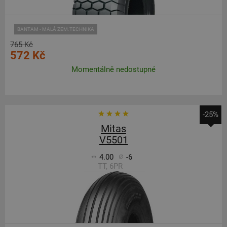
BANTAM - MALÁ ZEM.TECHNIKA
765 Kč
572 Kč
Momentálně nedostupné
-25%
Mitas
V5501
4.00
-6
TT, 6PR