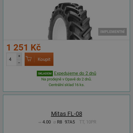
IMPLEMENTNÍ
1 251 Kč
+
Koupit
–
Expedujeme do 2 dnů
SKLADEM
Na prodejně v Opavě do 2 dnů.
Centrální sklad 16 ks.
Mitas FL-08
4.00
R8
97A5
TT, 10PR