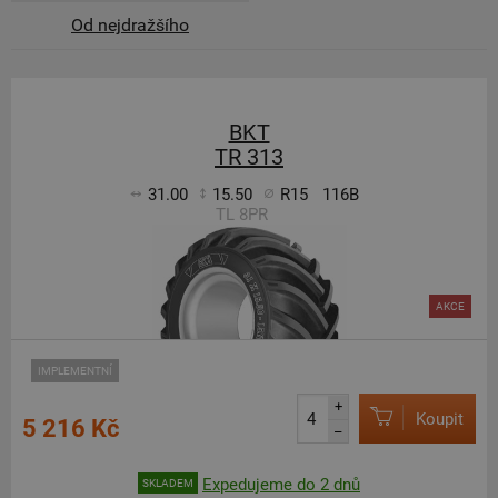
Od nejdražšího
BKT
TR 313
31.00
15.50
R15
116B
TL 8PR
AKCE
IMPLEMENTNÍ
+
Koupit
5 216 Kč
–
Expedujeme do 2 dnů
SKLADEM