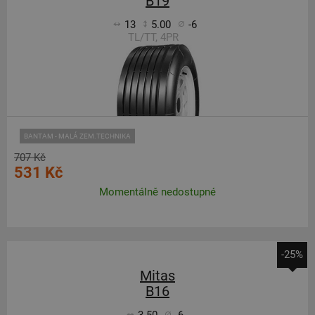
B19
13
5.00
-6
TL/TT, 4PR
BANTAM - MALÁ ZEM.TECHNIKA
707 Kč
531 Kč
Momentálně nedostupné
-25%
Mitas
B16