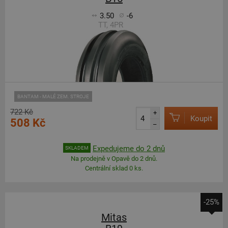
3.50
-6
TT, 4PR
BANTAM - MALÉ ZEM. STROJE
722 Kč
+
Koupit
508 Kč
–
Expedujeme do 2 dnů
SKLADEM
Na prodejně v Opavě do 2 dnů.
Centrální sklad 0 ks.
-25%
Mitas