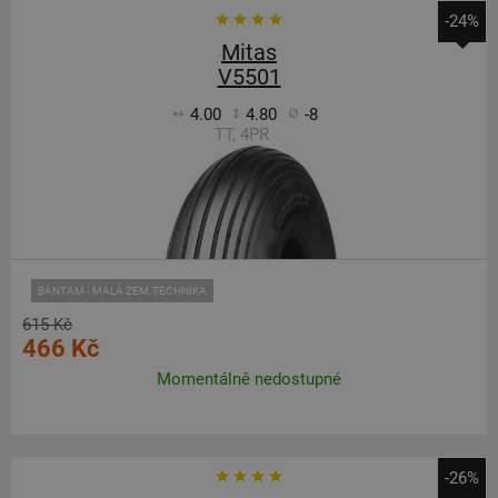
-24%
Mitas
V5501
4.00
4.80
-8
TT, 4PR
BANTAM - MALÁ ZEM.TECHNIKA
615 Kč
466 Kč
Momentálně nedostupné
-26%