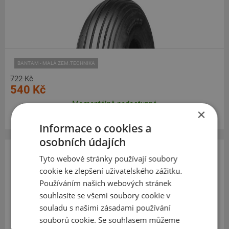
BANTAM - MALÁ ZEM.TECHNIKA
722 Kč
540 Kč
Momentálně nedostupné
×
Informace o cookies a
osobních údajích
Tyto webové stránky používají soubory
Deli
cookie ke zlepšení uživatelského zážitku.
S-310
Používáním našich webových stránek
4.00
-4
souhlasíte se všemi soubory cookie v
TT, 4PR
souladu s našimi zásadami používání
souborů cookie. Se souhlasem můžeme