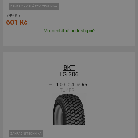
BANTAM - MALÁ ZEM.TECHNIKA
799 Kč
601 Kč
Momentálně nedostupné
BKT
LG 306
11.00
4
R5
TL 4PR
ZAHRADNÍ TECHNIKA