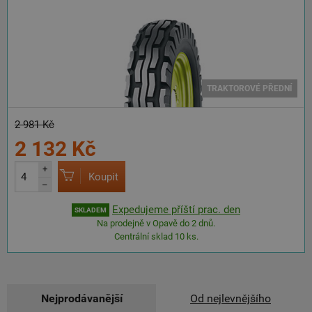
TRAKTOROVÉ PŘEDNÍ
2 981 Kč
2 132 Kč
+
Koupit
–
Expedujeme příští prac. den
SKLADEM
Na prodejně v Opavě do 2 dnů.
Centrální sklad 10 ks.
Nejprodávanější
Od nejlevnějšího