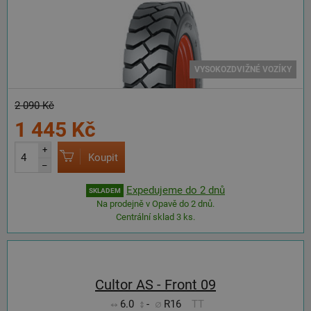
VYSOKOZDVIŽNÉ VOZÍKY
2 090 Kč
1 445 Kč
+
Koupit
–
Expedujeme do 2 dnů
SKLADEM
Na prodejně v Opavě do 2 dnů.
Centrální sklad 3 ks.
Cultor AS - Front 09
6.0
-
R16
TT