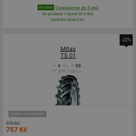
Expedujeme do 5 dnů
SKLADEM
Na prodejně v Opavě do 5 dnů.
Centrální sklad 8 ks.
-22%
Mitas
TS 01
4
-
R8
TT 2PR Traktor
ZÁBĚROVÁ (POHÁNĚNÁ)
973 Kč
757 Kč