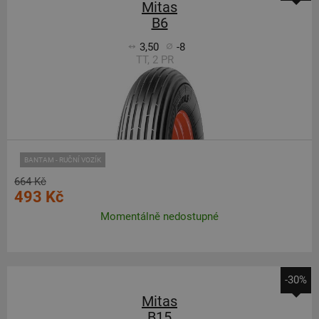
Mitas
B6
3,50
-8
TT, 2 PR
BANTAM - RUČNÍ VOZÍK
664 Kč
493 Kč
Momentálně nedostupné
-30%
Mitas
B15