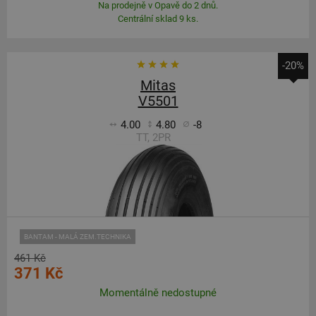
Na prodejně v Opavě do 2 dnů.
Centrální sklad 9 ks.
-20%
Mitas
V5501
4.00
4.80
-8
TT, 2PR
BANTAM - MALÁ ZEM.TECHNIKA
461 Kč
371 Kč
Momentálně nedostupné