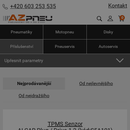
Kontakt
+420 603 253 535
0
Pneumatiky
Motopneu
Disky
Příslušenství
Pneuservis
Autoservis
Upřesnit parametry
Nejprodávanější
Od nejlevnějšího
Od nejdražšího
TPMS Senzor