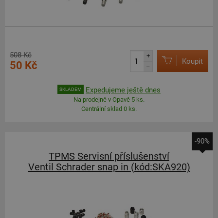
508 Kč
+
Koupit
50 Kč
–
Expedujeme ještě dnes
SKLADEM
Na prodejně v Opavě 5 ks.
Centrální sklad 0 ks.
-90%
TPMS Servisní příslušenství
Ventil Schrader snap in (kód:SKA920)