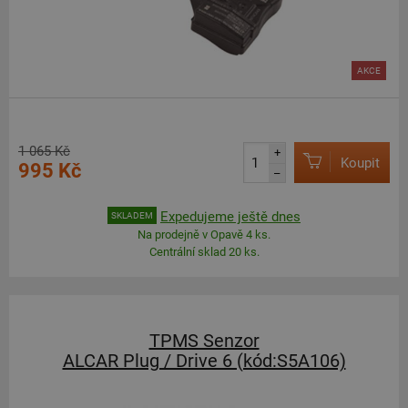
AKCE
1 065 Kč
+
Koupit
995 Kč
–
Expedujeme ještě dnes
SKLADEM
Na prodejně v Opavě 4 ks.
Centrální sklad 20 ks.
TPMS Senzor
ALCAR Plug / Drive 6 (kód:S5A106)