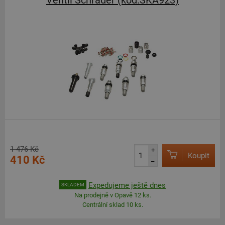
Ventil Schrader (kód:SKA923)
1 476 Kč
+
Koupit
410 Kč
–
Expedujeme ještě dnes
SKLADEM
Na prodejně v Opavě 12 ks.
Centrální sklad 10 ks.