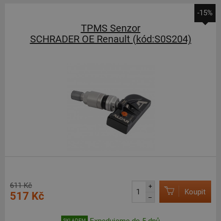
-15%
TPMS Senzor
SCHRADER OE Renault (kód:S0S204)
611 Kč
+
Koupit
517 Kč
–
Expedujeme do 5 dnů
SKLADEM