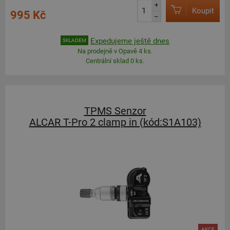
+
Koupit
995 Kč
–
Expedujeme ještě dnes
SKLADEM
Na prodejně v Opavě 4 ks.
Centrální sklad 0 ks.
TPMS Senzor
ALCAR T-Pro 2 clamp in (kód:S1A103)
AKCE