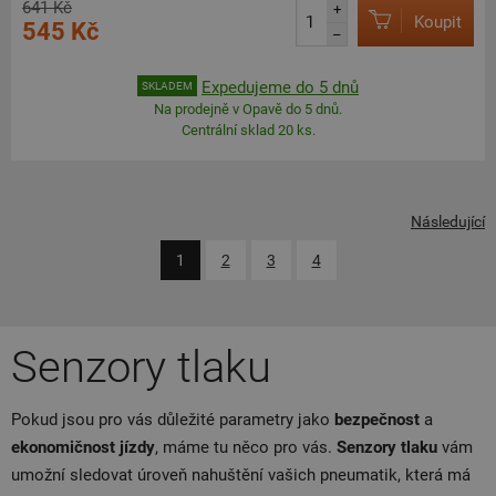
641 Kč
+
Koupit
545 Kč
–
Expedujeme do 5 dnů
SKLADEM
Na prodejně v Opavě do 5 dnů.
Centrální sklad 20 ks.
Následující
1
2
3
4
Senzory tlaku
Pokud jsou pro vás důležité parametry jako
bezpečnost
a
ekonomičnost jízdy
, máme tu něco pro vás.
Senzory tlaku
vám
umožní sledovat úroveň nahuštění vašich pneumatik, která má