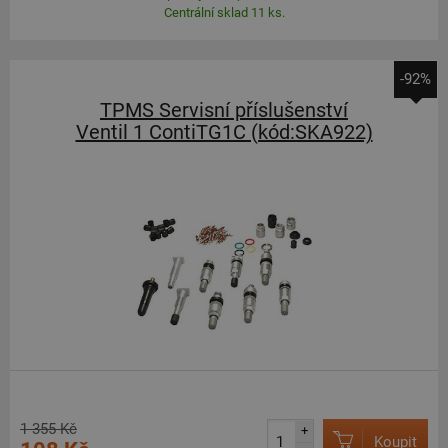
Centrální sklad 11 ks.
-92%
TPMS Servisní příslušenství
Ventil 1 ContiTG1C (kód:SKA922)
1 355 Kč
+
Koupit