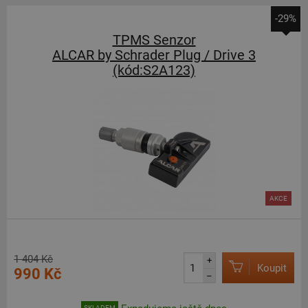
-29%
TPMS Senzor
ALCAR by Schrader Plug / Drive 3
(kód:S2A123)
AKCE
1 404 Kč
+
Koupit
990 Kč
–
SKLADEM