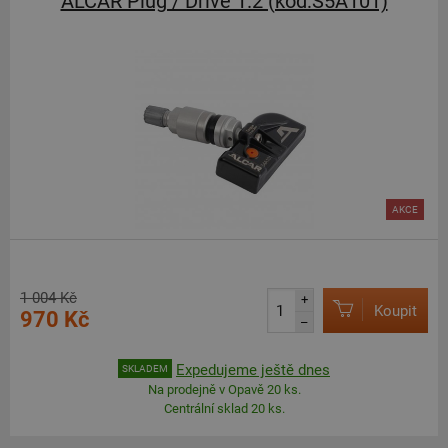
ALCAR Plug / Drive 1.2 (kód:S5A101)
AKCE
1 004 Kč
+
Koupit
970 Kč
–
Expedujeme ještě dnes
SKLADEM
Na prodejně v Opavě 20 ks.
Centrální sklad 20 ks.