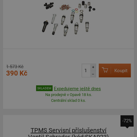
1 573 Kč
+
Koupit
390 Kč
–
Expedujeme ještě dnes
SKLADEM
Na prodejně v Opavě 18 ks.
Centrální sklad 0 ks.
-72%
TPMS Servisní příslušenství