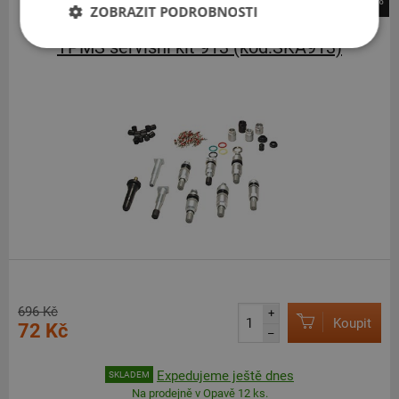
-90%
ZOBRAZIT PODROBNOSTI
TPMS Servisní příslušenství
TPMS servisní kit 913 (kód:SKA913)
696 Kč
+
Koupit
72 Kč
–
Expedujeme ještě dnes
SKLADEM
Na prodejně v Opavě 12 ks.