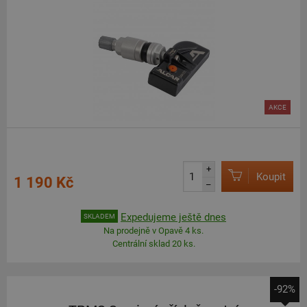
AKCE
+
Koupit
1 190 Kč
–
Expedujeme ještě dnes
SKLADEM
Na prodejně v Opavě 4 ks.
Centrální sklad 20 ks.
-92%