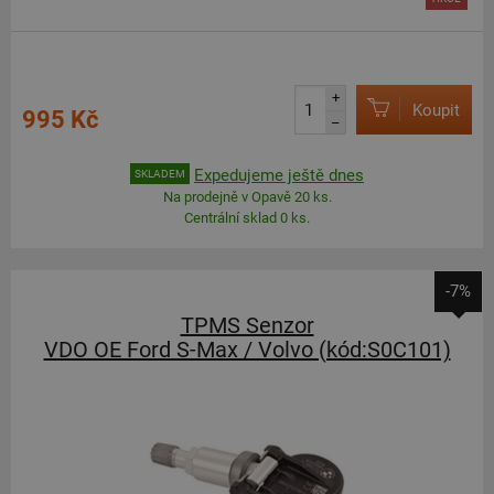
+
Koupit
995 Kč
–
Expedujeme ještě dnes
SKLADEM
Na prodejně v Opavě 20 ks.
Centrální sklad 0 ks.
-7%
TPMS Senzor
VDO OE Ford S-Max / Volvo (kód:S0C101)