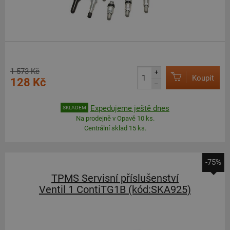
1 573 Kč
+
Koupit
128 Kč
–
Expedujeme ještě dnes
SKLADEM
Na prodejně v Opavě 10 ks.
Centrální sklad 15 ks.
-75%
TPMS Servisní příslušenství
Ventil 1 ContiTG1B (kód:SKA925)