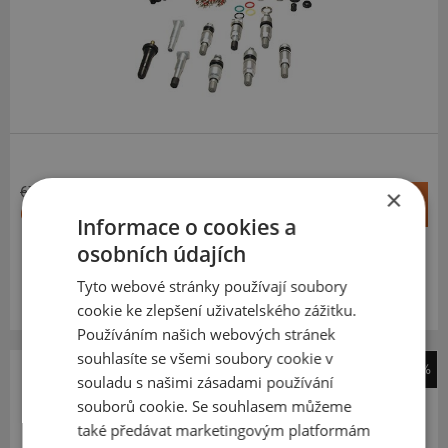
678 Kč
×
+
Koupit
66 Kč
–
Informace o cookies a
osobních údajích
Expedujeme ještě dnes
SKLADEM
Tyto webové stránky používají soubory
Na prodejně v Opavě 11 ks.
Centrální sklad 20 ks.
cookie ke zlepšení uživatelského zážitku.
Používáním našich webových stránek
souhlasíte se všemi soubory cookie v
-80%
souladu s našimi zásadami používání
TPMS Servisní příslušenství
souborů cookie. Se souhlasem můžeme
TPMS servisní kit 915 (kód:SKA915)
také předávat marketingovým platformám