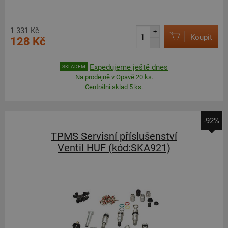
1 331 Kč
+
Koupit
128 Kč
–
Expedujeme ještě dnes
SKLADEM
Na prodejně v Opavě 20 ks.
Centrální sklad 5 ks.
-92%
TPMS Servisní příslušenství
Ventil HUF (kód:SKA921)