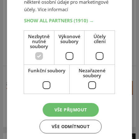
některé osobní údaje pro marketingové
účely.
Více informací
SHOW ALL PARTNERS
(1910) →
Nezbytně
Výkonové
Účely
nutné
soubory
cílení
soubory
Funkční soubory
Nezařazené
soubory
363 Kč
+
Koupit
71 Kč
–
Expedujeme ještě dnes
SKLADEM
VŠE PŘIJMOUT
Na prodejně v Opavě 20 ks.
Centrální sklad 4 ks.
VŠE ODMÍTNOUT