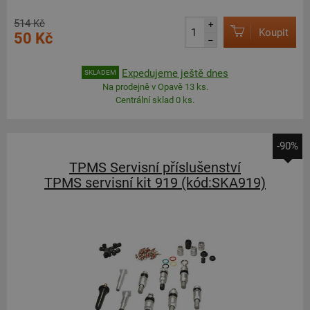
514 Kč
+
Koupit
50 Kč
–
Expedujeme ještě dnes
SKLADEM
Na prodejně v Opavě 13 ks.
Centrální sklad 0 ks.
-90%
TPMS Servisní příslušenství
TPMS servisní kit 919 (kód:SKA919)