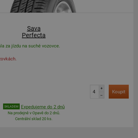
Sava
Perfecta
la za jízdu na suché vozovce.
zovkách.
+
Koupit
–
Expedujeme do 2 dnů
SKLADEM
Na prodejně v Opavě do 2 dnů.
Centrální sklad 20 ks.