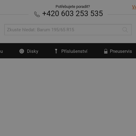
Potřebujete poradit?
V
+420 603 253 535
u
Disky
Příslušenství
Pneuservis