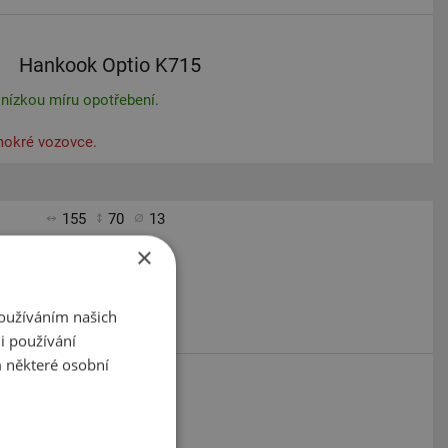
Hankook Optio K715
 nízkou míru opotřebení.
mokré vozovce.
155
70
13
×
Používáním našich
i používání
 některé osobní
Ceat Spider
í.