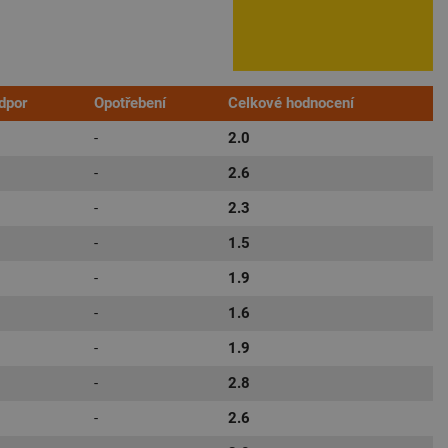
dpor
Opotřebení
Celkové hodnocení
-
2.0
-
2.6
-
2.3
-
1.5
-
1.9
-
1.6
-
1.9
-
2.8
-
2.6