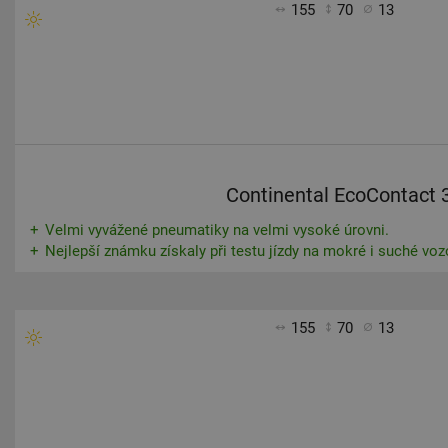
155
70
13
Continental EcoContact 
Velmi vyvážené pneumatiky na velmi vysoké úrovni.
Nejlepší známku získaly při testu jízdy na mokré i suché voz
155
70
13