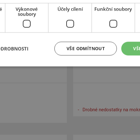
Drobné nedostatky na mokr
é
Výkonové
Účely cílení
Funkční soubory
Nejhůře však dopadly výsle
soubory
ODROBNOSTI
VŠE ODMÍTNOUT
VŠ
Drobné nedostatky na mokr