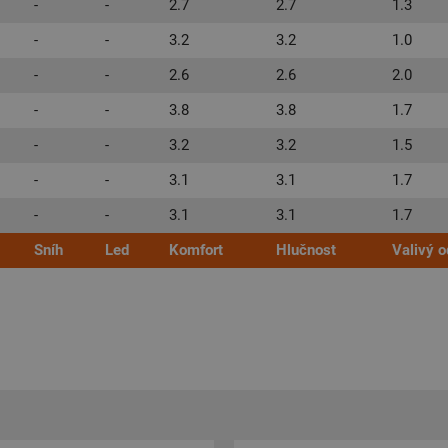
-
-
2.7
2.7
1.3
-
-
3.2
3.2
1.0
-
-
2.6
2.6
2.0
-
-
3.8
3.8
1.7
-
-
3.2
3.2
1.5
-
-
3.1
3.1
1.7
-
-
3.1
3.1
1.7
Sníh
Led
Komfort
Hlučnost
Valivý o