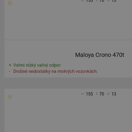
155
70
13
Maloya Crono 470t
Velmi nízký valivý odpor
Drobné nedostatky na mokrých vozovkách.
155
70
13