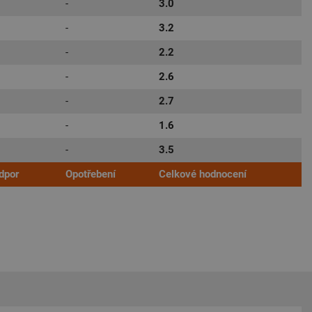
-
3.0
-
3.2
-
2.2
-
2.6
-
2.7
-
1.6
-
3.5
dpor
Opotřebení
Celkové hodnocení