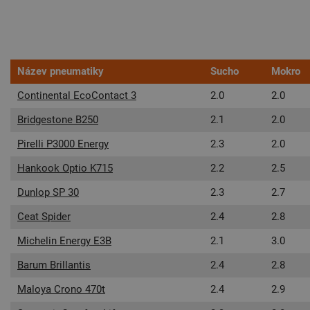
Název pneumatiky
Sucho
Mokro
Continental EcoContact 3
2.0
2.0
Bridgestone B250
2.1
2.0
Pirelli P3000 Energy
2.3
2.0
Hankook Optio K715
2.2
2.5
Dunlop SP 30
2.3
2.7
Ceat Spider
2.4
2.8
Michelin Energy E3B
2.1
3.0
Barum Brillantis
2.4
2.8
Maloya Crono 470t
2.4
2.9