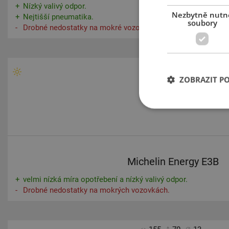
Nízký valivý odpor.
Nezbytně nutn
Nejtišší pneumatika.
soubory
Drobné nedostatky na mokré vozovce.
155
70
13
ZOBRAZIT P
Michelin Energy E3B
velmi nízká míra opotřebení a nízký valivý odpor.
Drobné nedostatky na mokrých vozovkách.