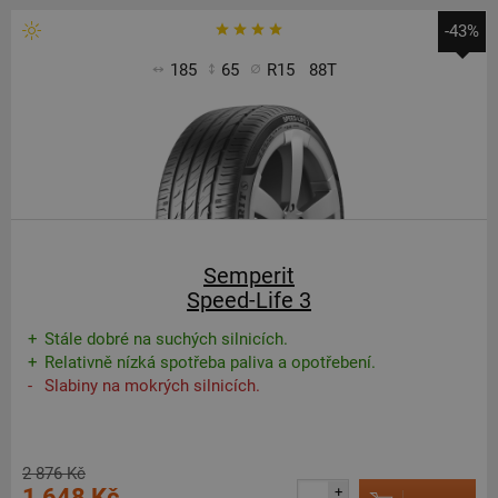
-43%
185
65
R15
88T
Semperit
Speed-Life 3
Stále dobré na suchých silnicích.
Relativně nízká spotřeba paliva a opotřebení.
Slabiny na mokrých silnicích.
2 876 Kč
1 648 Kč
+