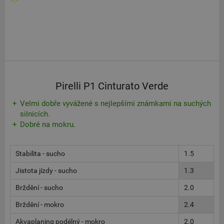
Pirelli P1 Cinturato Verde
Velmi dobře vyvážené s nejlepšími známkami na suchých
silnicích.
Dobré na mokru.
Stabilita - sucho
1.5
Jistota jízdy - sucho
1.3
Brždění - sucho
2.0
Brždění - mokro
2.4
Akvaplaning podélný - mokro
2.0