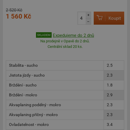
2 520 Kč
1 560 Kč
+
Koupit
–
Expedujeme do 2 dnů
SKLADEM
Na prodejně v Opavě do 2 dnů.
Centrální sklad 20 ks.
Stabilita - sucho
2.5
Jistota jízdy - sucho
2.3
Brždění - sucho
1.8
Brždění - mokro
2.9
Akvaplaning podélný - mokro
2.3
Akvaplaning příčný - mokro
2.3
Ovladatelnost - mokro
3.4