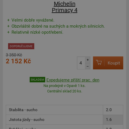
Michelin
Primacy 4
Velmi dobře vyvážené.
Obzvláště dobré na suchých a mokrých silnicích.
Relativně nízké opotřebení.
DOPORUČUJEME
3 350 Kč
2 152 Kč
+
Koupit
–
Expedujeme příští prac. den
SKLADEM
Na prodejně v Opavě 1 ks.
Centrální sklad 20 ks.
Stabilita - sucho
2.0
Jistota jízdy - sucho
1.6