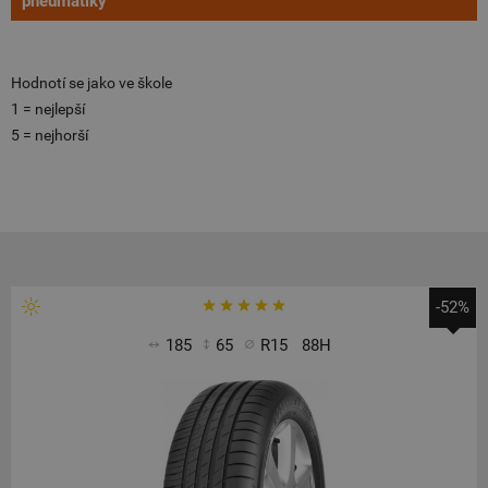
pneumatiky
Hodnotí se jako ve škole
1 = nejlepší
5 = nejhorší
-52%
185
65
R15
88H