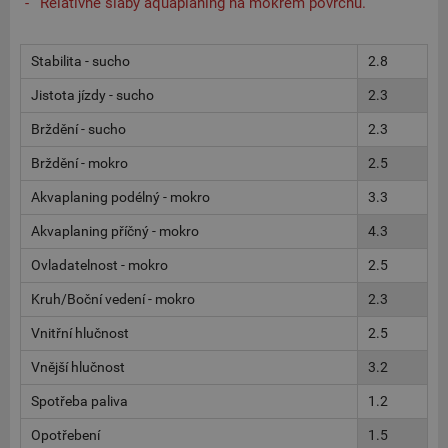
Relativně slabý aquaplaning na mokrém povrchu.
Stabilita - sucho
2.8
Jistota jízdy - sucho
2.3
Brždění - sucho
2.3
Brždění - mokro
2.5
Akvaplaning podélný - mokro
3.3
Akvaplaning příčný - mokro
4.3
Ovladatelnost - mokro
2.5
Kruh/Boční vedení - mokro
2.3
Vnitřní hlučnost
2.5
Vnější hlučnost
3.2
Spotřeba paliva
1.2
Opotřebení
1.5