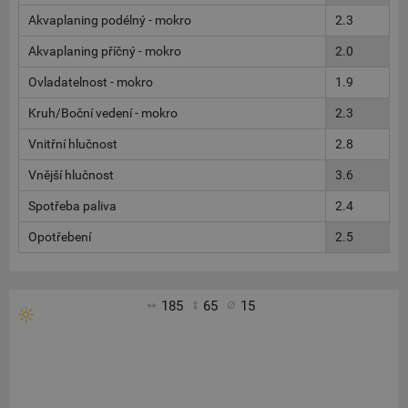
Akvaplaning podélný - mokro
2.3
Akvaplaning příčný - mokro
2.0
Ovladatelnost - mokro
1.9
Kruh/Boční vedení - mokro
2.3
Vnitřní hlučnost
2.8
Vnější hlučnost
3.6
Spotřeba paliva
2.4
Opotřebení
2.5
185
65
15