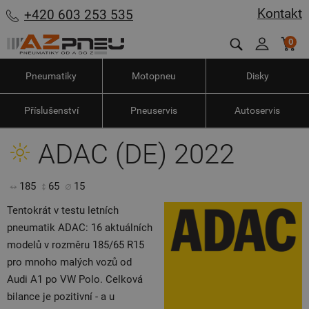
Kontakt
+420 603 253 535
0
Pneumatiky
Motopneu
Disky
Příslušenství
Pneuservis
Autoservis
ADAC (DE) 2022
185
65
15
Tentokrát v testu letních
pneumatik ADAC: 16 aktuálních
modelů v rozměru 185/65 R15
pro mnoho malých vozů od
Audi A1 po VW Polo. Celková
bilance je pozitivní - a u