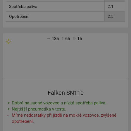
Spotřeba paliva
2.1
Opotřebení
2.5
185
65
15
Falken SN110
Dobrá na suché vozovce a nízká spotřeba paliva.
Nejtišší pneumatika v testu.
Mírné nedostatky při jízdě na mokré vozovce, zvýšené
opotřebení.