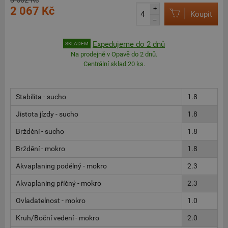
3 602 Kč
2 067 Kč
+
Koupit
–
Expedujeme do 2 dnů
SKLADEM
Na prodejně v Opavě do 2 dnů.
Centrální sklad 20 ks.
Stabilita - sucho
1.8
Jistota jízdy - sucho
1.8
Brždění - sucho
1.8
Brždění - mokro
1.8
Akvaplaning podélný - mokro
2.3
Akvaplaning příčný - mokro
2.3
Ovladatelnost - mokro
1.0
Kruh/Boční vedení - mokro
2.0