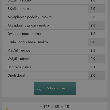
Brždění - sucho
1.8
Brždění - mokro
2.0
Akvaplaning podélný - mokro
2.3
Akvaplaning příčný - mokro
2.8
Ovladatelnost - mokro
1.5
Kruh/Boční vedení - mokro
2.0
Vnitřní hlučnost
2.8
Vnější hlučnost
2.9
Spotřeba paliva
2.1
Opotřebení
2.0
Zobrazit v eshopu
185
65
15