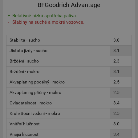
BFGoodrich Advantage
Relativně nízká spotřeba paliva.
Slabiny na suché a mokré vozovce.
Stabilita - sucho
3.0
Jistota jízdy - sucho
3.1
Brždění - sucho
2.3
Brždění - mokro
3.1
Akvaplaning podélný - mokro
2.5
Akvaplaning příčný - mokro
2.5
Ovladatelnost - mokro
3.4
Kruh/Boční vedení - mokro
2.5
Vnitřní hlučnost
3.0
Vnější hlučnost
3.4