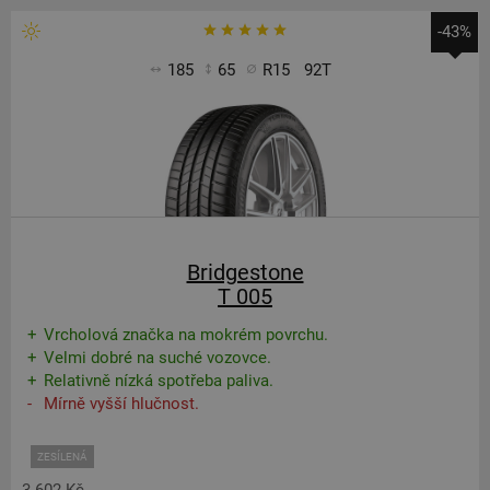
-43%
185
65
R15
92T
Bridgestone
T 005
Vrcholová značka na mokrém povrchu.
Velmi dobré na suché vozovce.
Relativně nízká spotřeba paliva.
Mírně vyšší hlučnost.
ZESÍLENÁ