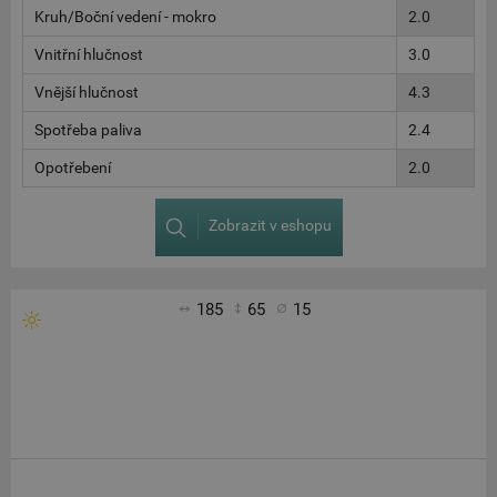
Kruh/Boční vedení - mokro
2.0
Vnitřní hlučnost
3.0
Vnější hlučnost
4.3
Spotřeba paliva
2.4
Opotřebení
2.0
Zobrazit v eshopu
185
65
15