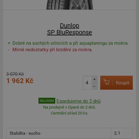
Dunlop
SP BluResponse
Dobré na suchých silnicích a při aquaplaningu za mokra.
Mírné nedostatky při brzdění za mokra.
3 070 Kč
1 962 Kč
+
Koupit
–
Expedujeme do 2 dnů
SKLADEM
Na prodejně v Opavě do 2 dnů.
Centrální sklad 20 ks.
Stabilita - sucho
2.1