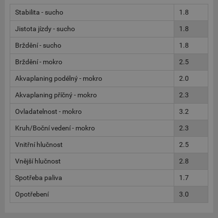
Stabilita - sucho
1.8
Jistota jízdy - sucho
1.8
Brždění - sucho
1.8
Brždění - mokro
2.5
Akvaplaning podélný - mokro
2.0
Akvaplaning příčný - mokro
2.3
Ovladatelnost - mokro
3.2
Kruh/Boční vedení - mokro
2.3
Vnitřní hlučnost
2.5
Vnější hlučnost
2.8
Spotřeba paliva
1.7
Opotřebení
3.0