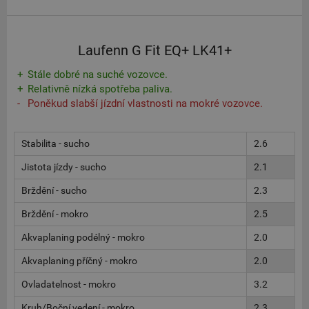
Laufenn G Fit EQ+ LK41+
Stále dobré na suché vozovce.
Relativně nízká spotřeba paliva.
Poněkud slabší jízdní vlastnosti na mokré vozovce.
Stabilita - sucho
2.6
Jistota jízdy - sucho
2.1
Brždění - sucho
2.3
Brždění - mokro
2.5
Akvaplaning podélný - mokro
2.0
Akvaplaning příčný - mokro
2.0
Ovladatelnost - mokro
3.2
Kruh/Boční vedení - mokro
2.3