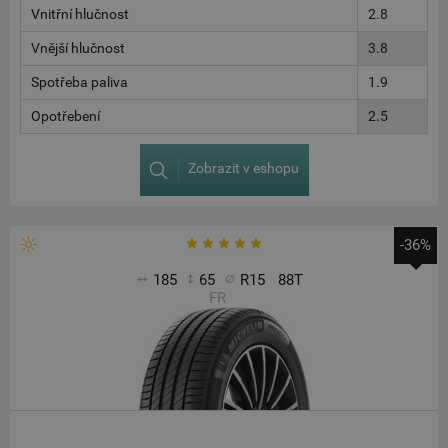
Vnitřní hlučnost
2.8
Vnější hlučnost
3.8
Spotřeba paliva
1.9
Opotřebení
2.5
Zobrazit v eshopu
-36%
185
65
R15
88T
FR