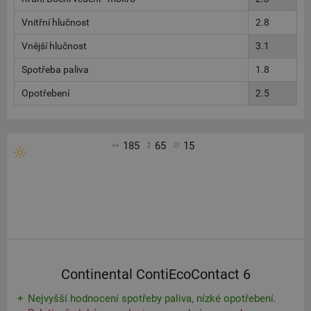
Vnitřní hlučnost
2.8
Vnější hlučnost
3.1
Spotřeba paliva
1.8
Opotřebení
2.5
185
65
15
Continental ContiEcoContact 6
Nejvyšší hodnocení spotřeby paliva, nízké opotřebení.