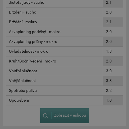
Jistota jízdy - sucho
2.1
Brždění - sucho
2.0
Brždění - mokro
2.1
Akvaplaning podélný - mokro
2.0
Akvaplaning příčný - mokro
2.0
Ovladatelnost - mokro
1.8
Kruh/Boční vedení - mokro
2.0
Vnitřní hlučnost
3.0
Vnější hlučnost
3.3
Spotřeba paliva
2.2
Opotřebení
1.0
Zobrazit v eshopu