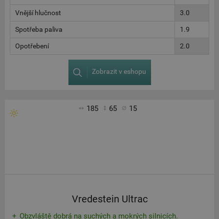
Vnější hlučnost
3.0
Spotřeba paliva
1.9
Opotřebení
2.0
Zobrazit v eshopu
185
65
15
Vredestein Ultrac
Obzvláště dobrá na suchých a mokrých silnicích.