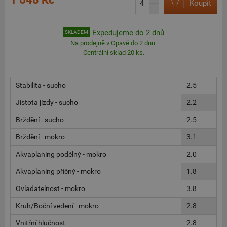
Koupit
–
Expedujeme do 2 dnů
SKLADEM
Na prodejně v Opavě do 2 dnů.
Centrální sklad 20 ks.
Stabilita - sucho
2.5
Jistota jízdy - sucho
2.2
Brždění - sucho
2.5
Brždění - mokro
3.1
Akvaplaning podélný - mokro
2.0
Akvaplaning příčný - mokro
1.8
Ovladatelnost - mokro
3.8
Kruh/Boční vedení - mokro
2.8
Vnitřní hlučnost
2.8