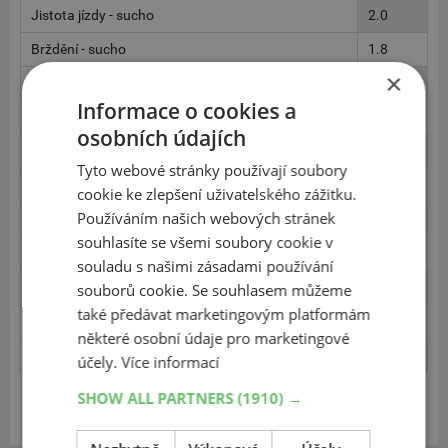
Jistota jízdy - sucho
2.0
Brždění - sucho
1.8
×
Brždění - mokro
3.0
Informace o cookies a
Akvaplaning podélný - mokro
2.0
osobních údajích
Akvaplaning příčný - mokro
1.8
Tyto webové stránky používají soubory
Ovladatelnost - mokro
2.5
cookie ke zlepšení uživatelského zážitku.
Používáním našich webových stránek
Kruh/Boční vedení - mokro
2.5
souhlasíte se všemi soubory cookie v
Vnitřní hlučnost
2.5
souladu s našimi zásadami používání
Vnější hlučnost
2.4
souborů cookie. Se souhlasem můžeme
také předávat marketingovým platformám
Spotřeba paliva
2.3
některé osobní údaje pro marketingové
Opotřebení
2.5
účely.
Více informací
SHOW ALL PARTNERS
(1910) →
Zobrazit v eshopu