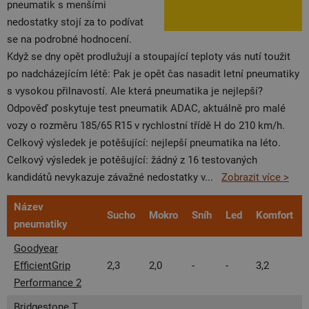
pneumatik s menšími
nedostatky stojí za to podívat
se na podrobné hodnocení.
Když se dny opět prodlužují a stoupající teploty vás nutí toužit
po nadcházejícím létě: Pak je opět čas nasadit letní pneumatiky
s vysokou přilnavostí. Ale která pneumatika je nejlepší?
Odpověď poskytuje test pneumatik ADAC, aktuálně pro malé
vozy o rozměru 185/65 R15 v rychlostní třídě H do 210 km/h.
Celkový výsledek je potěšující: nejlepší pneumatika na léto.
Celkový výsledek je potěšující: žádný z 16 testovaných
kandidátů nevykazuje závažné nedostatky v
...
Zobrazit více >
Název
Sucho
Mokro
Sníh
Led
Komfort
pneumatiky
Goodyear
EfficientGrip
2,3
2,0
-
-
3,2
Performance 2
Bridgestone T