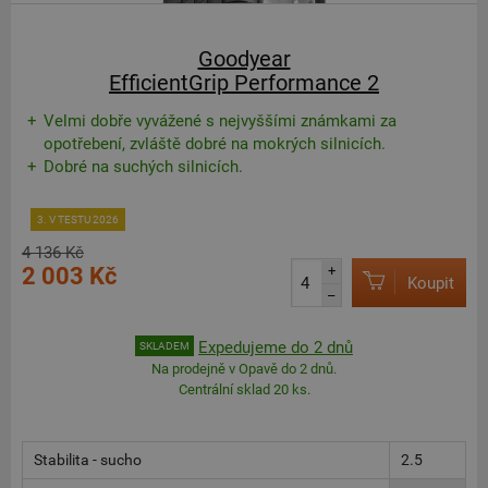
Goodyear
EfficientGrip Performance 2
Velmi dobře vyvážené s nejvyššími známkami za
opotřebení, zvláště dobré na mokrých silnicích.
Dobré na suchých silnicích.
3. V TESTU 2026
4 136 Kč
2 003 Kč
+
Koupit
–
Expedujeme do 2 dnů
SKLADEM
Na prodejně v Opavě do 2 dnů.
Centrální sklad 20 ks.
Stabilita - sucho
2.5