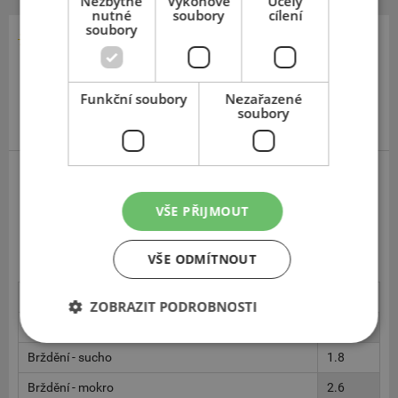
Nezbytně
Výkonové
Účely
nutné
soubory
cílení
soubory
185
65
15
Funkční soubory
Nezařazené
soubory
Giti GitiSynergy H2
VŠE PŘIJMOUT
Dobré vlastnosti na mokrém povrchu.
Mírně slabší přesnost jízdy na suché vozovce.
VŠE ODMÍTNOUT
Stabilita - sucho
2.8
ZOBRAZIT PODROBNOSTI
Jistota jízdy - sucho
2.5
Brždění - sucho
1.8
Brždění - mokro
2.6