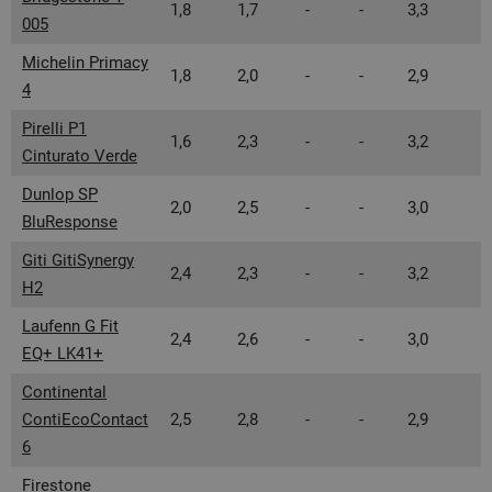
1,8
1,7
-
-
3,3
005
Michelin Primacy
1,8
2,0
-
-
2,9
4
Pirelli P1
1,6
2,3
-
-
3,2
Cinturato Verde
Dunlop SP
2,0
2,5
-
-
3,0
BluResponse
Giti GitiSynergy
2,4
2,3
-
-
3,2
H2
Laufenn G Fit
2,4
2,6
-
-
3,0
EQ+ LK41+
Continental
ContiEcoContact
2,5
2,8
-
-
2,9
6
Firestone