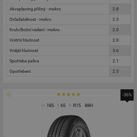
Akvaplaning příčný - mokro
2.8
Ovladatelnost - mokro
2.3
Kruh/Boční vedení - mokro
2.0
Vnitřní hlučnost
2.8
Vnější hlučnost
3.6
Spotřeba paliva
2.1
Opotřebení
2.5
-36%
185
65
R15
88H