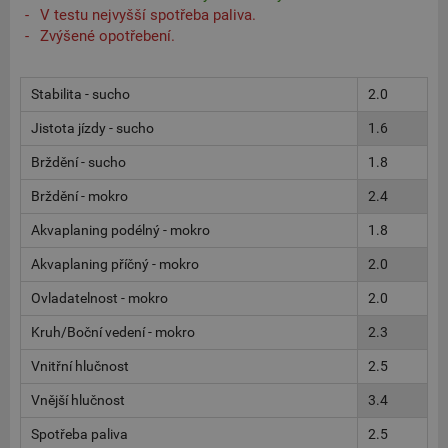
V testu nejvyšší spotřeba paliva.
Zvýšené opotřebení.
Stabilita - sucho
2.0
Jistota jízdy - sucho
1.6
Brždění - sucho
1.8
Brždění - mokro
2.4
Akvaplaning podélný - mokro
1.8
Akvaplaning příčný - mokro
2.0
Ovladatelnost - mokro
2.0
Kruh/Boční vedení - mokro
2.3
Vnitřní hlučnost
2.5
Vnější hlučnost
3.4
Spotřeba paliva
2.5