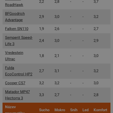
2,2
2,8
-
-
3,7
RoadHawk
BFGoodrich
2,9
3,0
-
-
3,2
Advantage
Falken SN110
1,9
2,6
-
-
2,7
Semperit Speed-
2,4
3,0
-
-
2,9
Life 3
Vredestein
1,8
2,1
-
-
3,0
Ultrac
Fulda
2,7
3,1
-
-
3,2
EcoControl HP2
Cooper CS7
3,2
3,2
-
-
3,0
Matador MP47
3,3
2,7
-
-
2,8
Hectorra 3
Název
Sucho
Mokro
Sníh
Led
Komfort