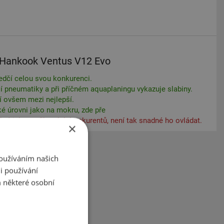
Hankook Ventus V12 Evo
ředčí celou svou konkurenci.
ší pneumatiky a při příčném aquaplaningu vykazuje slabiny.
 ovšem mezi nejlepší.
é úrovni jako na mokru, zde pře
brá jako u některých konkurentů, není tak snadné ho ovládat.
×
Používáním našich
i používání
 některé osobní