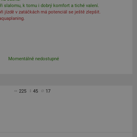
ři slalomu, k tomu i dobrý komfort a tiché valení.
ři jízdě v zatáčkách má potenciál se ještě zlepšit.
aquaplaning.
Momentálně nedostupné
225
45
17