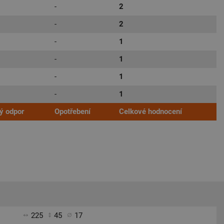
-
2
-
2
-
1
-
1
-
1
-
1
ý odpor
Opotřebení
Celkové hodnocení
225
45
17