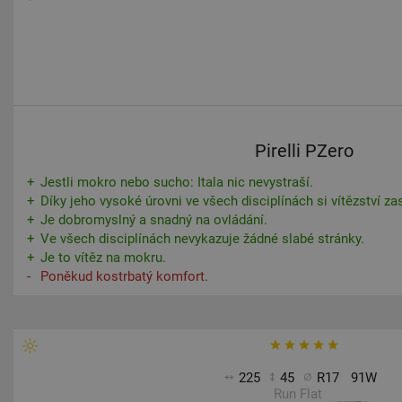
Pirelli PZero
Jestli mokro nebo sucho: Itala nic nevystraší.
Díky jeho vysoké úrovni ve všech disciplínách si vítězství zas
Je dobromyslný a snadný na ovládání.
Ve všech disciplínách nevykazuje žádné slabé stránky.
Je to vítěz na mokru.
Poněkud kostrbatý komfort.
225
45
R17
91W
Run Flat