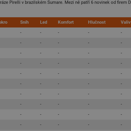
ze Pirelli v brazilském Sumare. Mezi ně patří 6 novinek od firem Dun
kro
Sníh
Led
Komfort
Hlučnost
Valiv
-
-
-
-
-
-
-
-
-
-
-
-
-
-
-
-
-
-
-
-
-
-
-
-
-
-
-
-
-
-
-
-
-
-
-
-
-
-
-
-
-
-
-
-
-
-
-
-
-
-