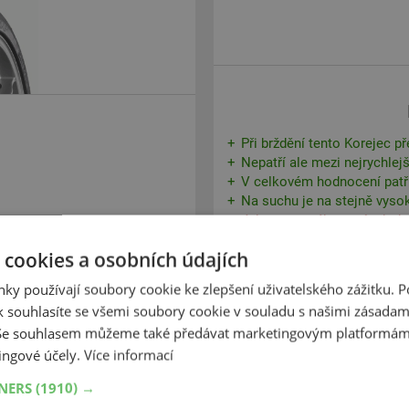
Při brždění tento Korejec p
Nepatří ale mezi nejrychlej
V celkovém hodnocení patří
Na suchu je na stejně vysok
Jeho rovnováha není tak do
 cookies a osobních údajích
ky používají soubory cookie ke zlepšení uživatelského zážitku. 
 souhlasíte se všemi soubory cookie v souladu s našimi zásadam
 Se souhlasem můžeme také předávat marketingovým platformám
ingové účely.
Více informací
+
Koupit
TNERS
(1910) →
–