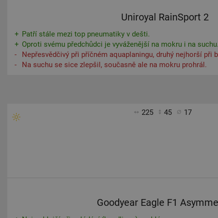
Uniroyal RainSport 2
Patří stále mezi top pneumatiky v dešti.
Oproti svému předchůdci je vyváženější na mokru i na suchu
Nepřesvědčivý při příčném aquaplaningu, druhý nejhorší při b
Na suchu se sice zlepšil, současně ale na mokru prohrál.
225
45
17
Goodyear Eagle F1 Asymme