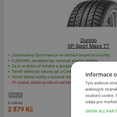
Dunlop
SP Sport Maxx TT
Zdokonalený Sportmaxx je na cestách bezpečný a rychlý.
U příčného aquaplaningu vykazuje značné slabiny.
Za to je dobrý při brždění a dokáže Golfa rychle zastavit.
Téměř identické výkony jak u Contiho.
Informace o
Téměř žádné rozdíly u brzdové dráhy a času hand
Tyto webové strán
Při změně zátěže poněkud neklidný.
webových stránek
souborů cookie.
RUNFLAT
údaje pro market
5 199 Kč
2 879 Kč
SHOW ALL PAR