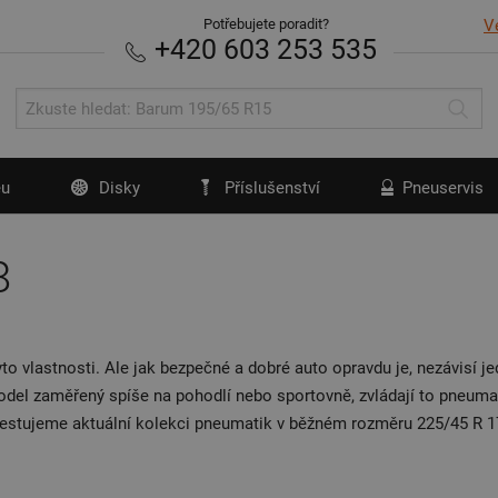
Potřebujete poradit?
V
+420 603 253 535
u
Disky
Příslušenství
Pneuservis
8
to vlastnosti. Ale jak bezpečné a dobré auto opravdu je, nezávisí jed
del zaměřený spíše na pohodlí nebo sportovně, zvládají to pneumati
testujeme aktuální kolekci pneumatik v běžném rozměru 225/45 R 1