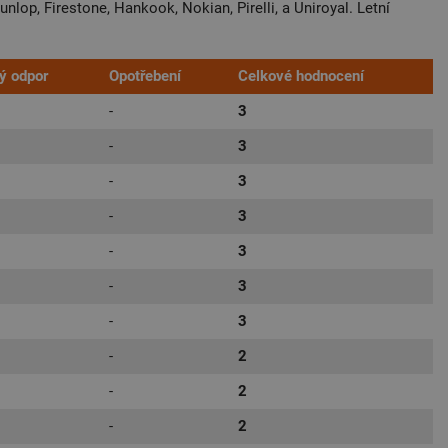
lop, Firestone, Hankook, Nokian, Pirelli, a Uniroyal. Letní
ý odpor
Opotřebení
Celkové hodnocení
-
3
-
3
-
3
-
3
-
3
-
3
-
3
-
2
-
2
-
2