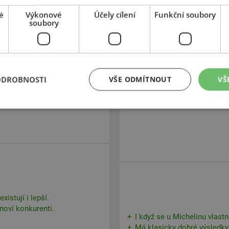
é
Výkonové
Účely cílení
Funkční soubory
soubory
ODROBNOSTI
VŠE ODMÍTNOUT
VŠ
xistují i lepší.
 noví konkurenti.
I když se u Michelinu vlastn
Má klasicky dobré výsledky