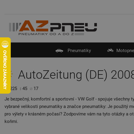
Pneumatiky
Motopne
AutoZeitung (DE) 200
225
45
17
Je bezpečný, komfortní a sportovní - VW Golf - spojuje všechny ty
vybrané velikosti pneumatiky a značce pneumatiky: Je použitý mo
pro výlety v krásném počasí? Zodpovíme vám na tyto otázky a o
koňmi.