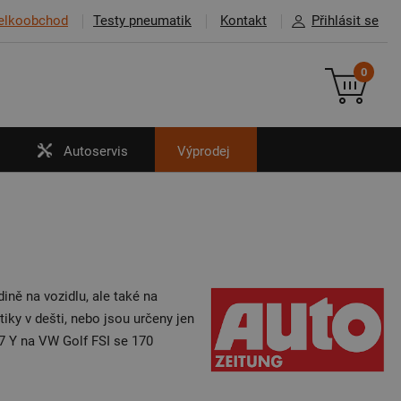
elkoobchod
Testy pneumatik
Kontakt
Přihlásit se
0
Autoservis
Výprodej
ině na vozidlu, ale také na
ky v dešti, nebo jsou určeny jen
7 Y na VW Golf FSI se 170