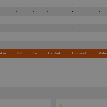
-
-
-
-
-
-
-
-
-
-
-
-
-
-
-
-
-
-
-
-
-
-
-
-
-
-
-
-
-
-
kro
Sníh
Led
Komfort
Hlučnost
Valiv