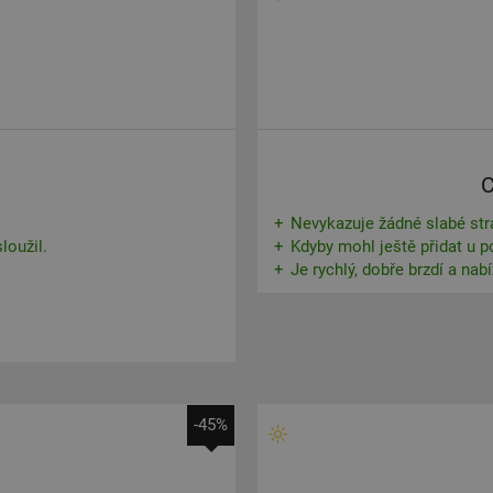
C
Nevykazuje žádné slabé str
loužil.
Kdyby mohl ještě přidat u p
Je rychlý, dobře brzdí a nab
-45%