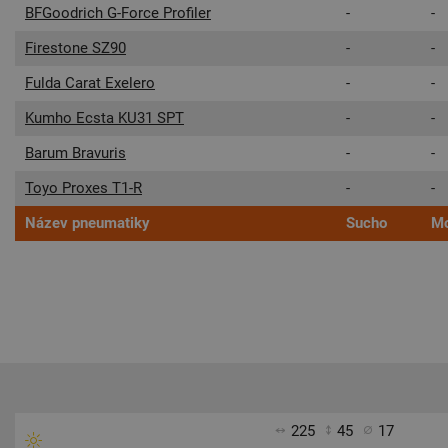
BFGoodrich G-Force Profiler
-
-
Firestone SZ90
-
-
Fulda Carat Exelero
-
-
Kumho Ecsta KU31 SPT
-
-
Barum Bravuris
-
-
Toyo Proxes T1-R
-
-
Název pneumatiky
Sucho
Mo
225
45
17