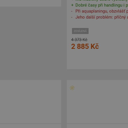
Dobré časy při handlingu i p
Při aquaplaningu, obzvlášť p
Jeho další problém: příčný 
ZESÍLENÁ
4 373 Kč
2 885 Kč