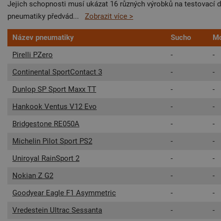
Jejich schopnosti musí ukázat 16 různých výrobků na testovací drá
pneumatiky předvád
...
Zobrazit více >
Název pneumatiky
Sucho
Mo
Pirelli PZero
-
-
Continental SportContact 3
-
-
Dunlop SP Sport Maxx TT
-
-
Hankook Ventus V12 Evo
-
-
Bridgestone RE050A
-
-
Michelin Pilot Sport PS2
-
-
Uniroyal RainSport 2
-
-
Nokian Z G2
-
-
Goodyear Eagle F1 Asymmetric
-
-
Vredestein Ultrac Sessanta
-
-