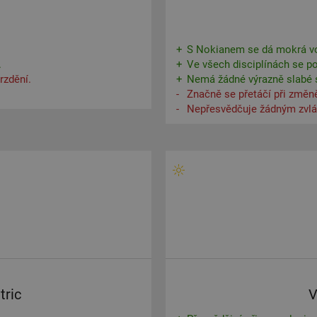
S Nokianem se dá mokrá voz
.
Ve všech disciplínách se poh
rzdění.
Nemá žádné výrazně slabé s
Značně se přetáčí při změně 
Nepřesvědčuje žádným zvl
tric
V