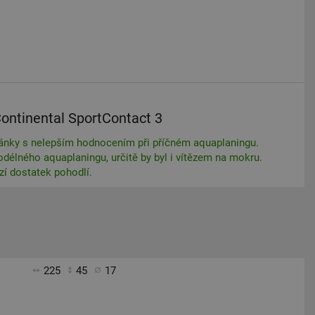
ontinental SportContact 3
ánky s nelepším hodnocením při příčném aquaplaningu.
odélného aquaplaningu, určitě by byl i vítězem na mokru.
ízí dostatek pohodlí.
225
45
17