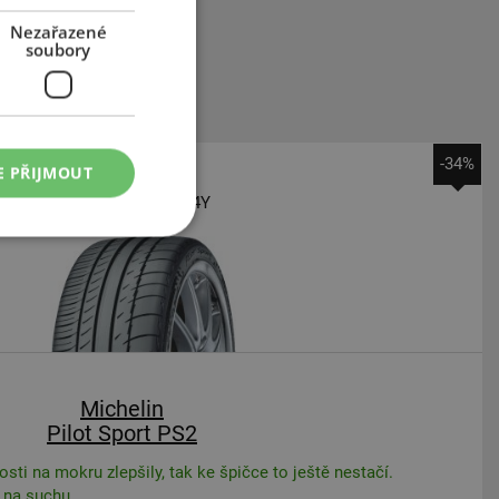
Nezařazené
soubory
-34%
E PŘIJMOUT
225
45
R17
94Y
Michelin
Pilot Sport PS2
osti na mokru zlepšily, tak ke špičce to ještě nestačí.
 na suchu.