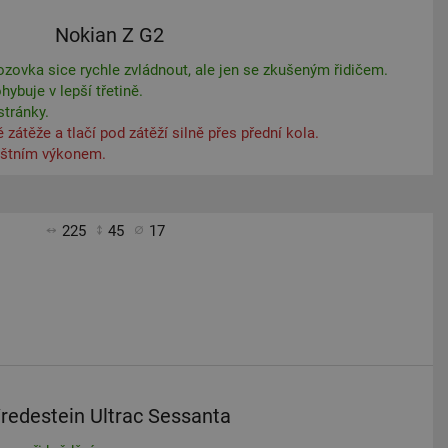
Nokian Z G2
ovka sice rychle zvládnout, ale jen se zkušeným řidičem.
ybuje v lepší třetině.
tránky.
zátěže a tlačí pod zátěží silně přes přední kola.
áštním výkonem.
225
45
17
redestein Ultrac Sessanta