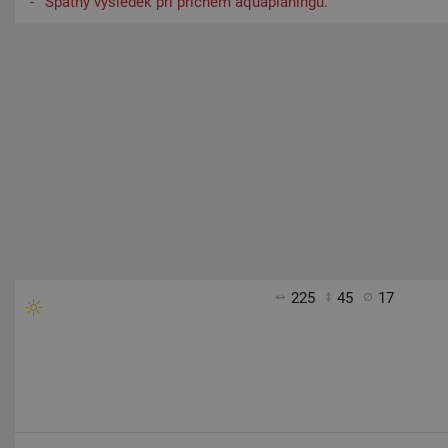
Špatný výsledek při příčném aquaplaningu.
225
45
17