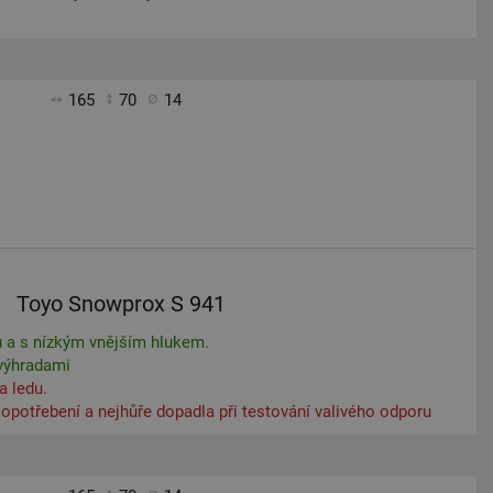
165
70
14
Toyo Snowprox S 941
u a s nízkým vnějším hlukem.
výhradami
a ledu.
opotřebení a nejhůře dopadla při testování valivého odporu