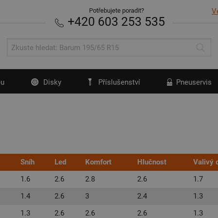
Potřebujete poradit?
V
+420 603 253 535
u
Disky
Příslušenství
Pneuservis
Sníh
Led
Komfort
Hlučnost
Valivý 
1.6
2.6
2.8
2.6
1.7
1.4
2.6
3
2.4
1.3
1.3
2.6
2.6
2.6
1.3