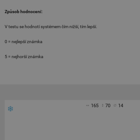
Způsob hodnocení:
V testu se hodnotí systémem čím nižší, tím lepší.
0 = nejlepší známka
5 = nejhorší známka
165
70
14