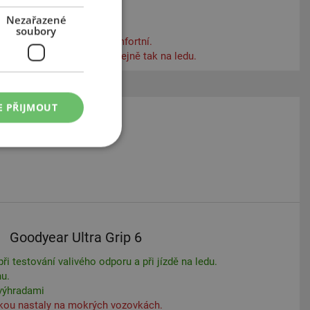
Nezařazené
soubory
ebení, v testu velmi nekomfortní.
a mokrých vozovkách a stejně tak na ledu.
E PŘIJMOUT
165
70
14
Goodyear Ultra Grip 6
ři testování valivého odporu a při jízdě na ledu.
hu.
výhradami
kou nastaly na mokrých vozovkách.