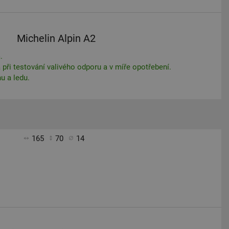
Michelin Alpin A2
.
 při testování valivého odporu a v míře opotřebení.
u a ledu.
165
70
14