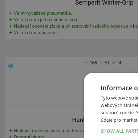
Semperit Winter-Grip
Velmi vyvážená pneumatika.
Velmi dobrá je na sněhu a ledu.
Nejlepší ocenění získala při testování valivého odporu a v k
Velmi doporučujeme
165
70
14
Informace o
Tyto webové strán
webových stránek
souborů cookie.
Hankook W 440 Icebear
údaje pro market
SHOW ALL PAR
Nejlepší ocenění získala při testování valivého odporu, velm
Doporučujeme