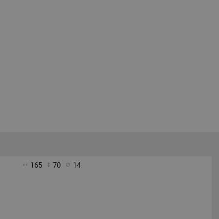
165
70
14