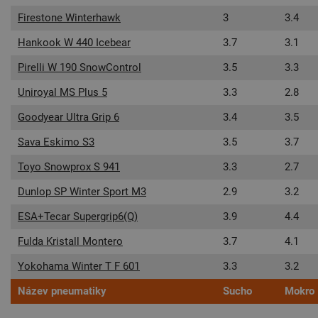
Firestone Winterhawk
3
3.4
Hankook W 440 Icebear
3.7
3.1
Pirelli W 190 SnowControl
3.5
3.3
Uniroyal MS Plus 5
3.3
2.8
Goodyear Ultra Grip 6
3.4
3.5
Sava Eskimo S3
3.5
3.7
Toyo Snowprox S 941
3.3
2.7
Dunlop SP Winter Sport M3
2.9
3.2
ESA+Tecar Supergrip6(Q)
3.9
4.4
Fulda Kristall Montero
3.7
4.1
Yokohama Winter T F 601
3.3
3.2
Název pneumatiky
Sucho
Mokro