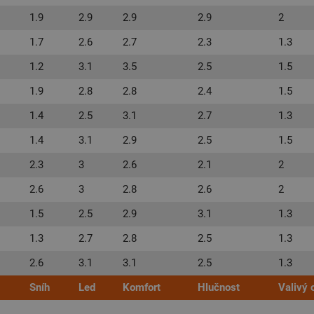
1.9
2.9
2.9
2.9
2
1.7
2.6
2.7
2.3
1.3
1.2
3.1
3.5
2.5
1.5
1.9
2.8
2.8
2.4
1.5
1.4
2.5
3.1
2.7
1.3
1.4
3.1
2.9
2.5
1.5
2.3
3
2.6
2.1
2
2.6
3
2.8
2.6
2
1.5
2.5
2.9
3.1
1.3
1.3
2.7
2.8
2.5
1.3
2.6
3.1
3.1
2.5
1.3
Sníh
Led
Komfort
Hlučnost
Valivý 