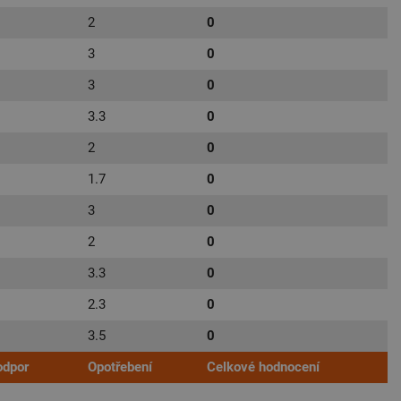
2
0
3
0
3
0
3.3
0
2
0
1.7
0
3
0
2
0
3.3
0
2.3
0
3.5
0
odpor
Opotřebení
Celkové hodnocení