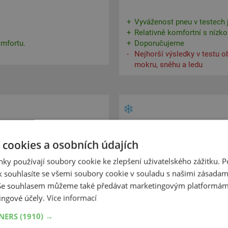
Vyváženost pneu v testech j
Relativně komfortní s nízk
omfortu.
Doporučujeme
Nejhorší výsledky v testu o
mokru, sněhu a ledu
 cookies a osobních údajích
ky používají soubory cookie ke zlepšení uživatelského zážitku. 
 souhlasíte se všemi soubory cookie v souladu s našimi zásadam
 Se souhlasem můžeme také předávat marketingovým platformám
ingové účely.
Více informací
TNERS
(1910) →
i dobrá na ledu a na mokru.
Vyváženost pneu v testech j
Nejlepší výsledky obdržela 