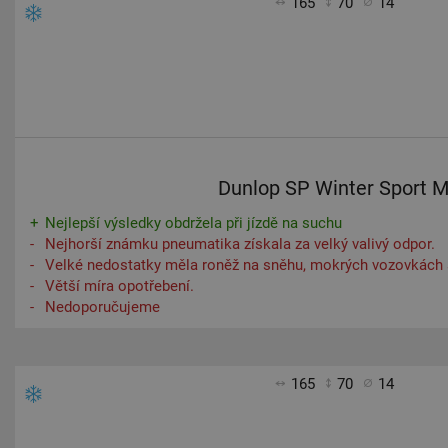
165
70
14
Dunlop SP Winter Sport 
Nejlepší výsledky obdržela při jízdě na suchu
Nejhorší známku pneumatika získala za velký valivý odpor.
Velké nedostatky měla roněž na sněhu, mokrých vozovkách 
Větší míra opotřebení.
Nedoporučujeme
165
70
14