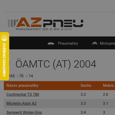
Pneumatiky
Motopne
ÖAMTC (AT) 2004
165
70
14
Název pneumatiky
Sucho
Mokro
Continental TS 780
3.2
2.6
Michelin Alpin A2
3.3
3.1
Semperit Winter-Grip
3.4
3