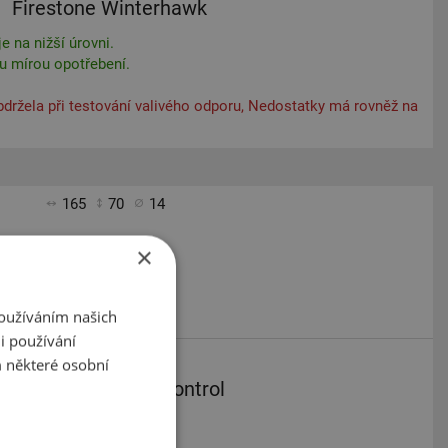
Firestone Winterhawk
e na nižší úrovni.
ou mírou opotřebení.
bdržela při testování valivého odporu, Nedostatky má rovněž na
165
70
14
×
Používáním našich
i používání
 některé osobní
Pirelli W 190 SnowControl
e na nižší úrovni.
na sněhu.