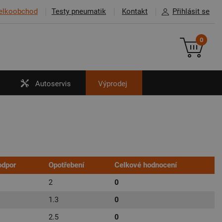
elkoobchod
Testy pneumatik
Kontakt
Přihlásit se
0
Autoservis
Výprodej
odpor
Opotřebení
Celkové hodnocení
2
0
1.3
0
2.5
0