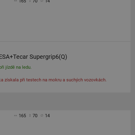
165
70
14
ESA+Tecar Supergrip6(Q)
ři jízdě na ledu.
a získala při testech na mokru a suchých vozovkách.
165
70
14