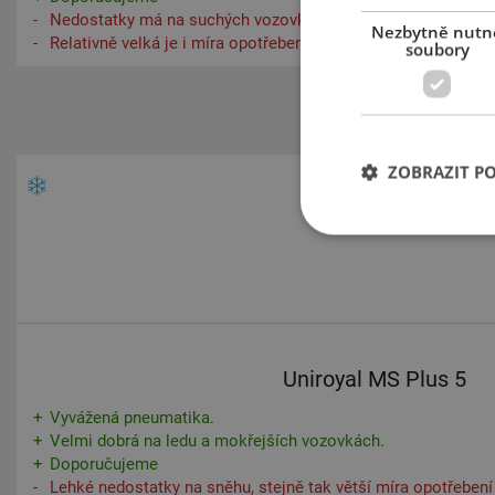
Nedostatky má na suchých vozovkách a na sněhu.
Nezbytně nutn
Relativně velká je i míra opotřebení
soubory
ZOBRAZIT P
165
70
14
Uniroyal MS Plus 5
Vyvážená pneumatika.
Velmi dobrá na ledu a mokřejších vozovkách.
Doporučujeme
Lehké nedostatky na sněhu, stejně tak větší míra opotřebení