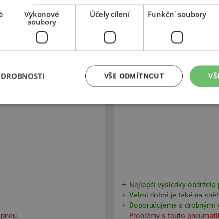
Velmi malý valivý odpor.
é
Výkonové
Účely cílení
Funkční soubory
Doporučujeme
soubory
Relativně vysoká míra opotř
Nedostatky má na suchých 
ODROBNOSTI
VŠE ODMÍTNOUT
VŠ
Nejlepší výsledky obdržela p
Velmi dobrá je také na sně
Doporučujeme s drobnými 
 pneu.
Problémy s touto pneumati