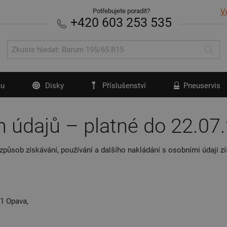
Potřebujete poradit?
V
+420 603 253 535
u
Disky
Příslušenství
Pneuservis
 údajů – platné do 22.07
í způsob získávání, používání a dalšího nakládání s osobními údaji
01 Opava,