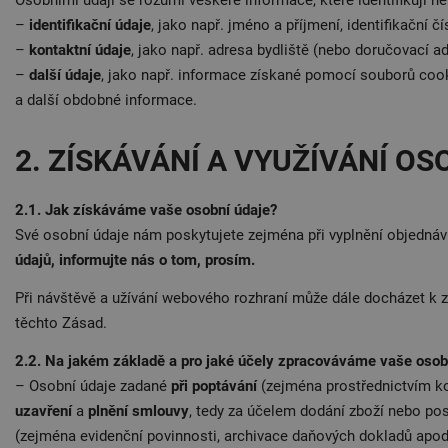
Osobními údaji se rozumí veškeré informace, které identifikují n
–
identifikační údaje
, jako např. jméno a příjmení, identifikační 
–
kontaktní údaje
, jako např. adresa bydliště (nebo doručovací ad
–
další údaje
, jako např. informace získané pomocí souborů cooki
a další obdobné informace.
2. ZÍSKÁVÁNÍ A VYUŽÍVÁNÍ O
2.1. Jak získáváme vaše osobní údaje?
Své osobní údaje nám poskytujete zejména při vyplnění objednávky
údajů, informujte nás o tom, prosím.
Při návštěvě a užívání webového rozhraní může dále docházet k 
těchto Zásad.
2.2. Na jakém základě a pro jaké účely zpracováváme vaše osob
– Osobní údaje zadané
při poptávání
(zejména prostřednictvím k
uzavření
a
plnění smlouvy
, tedy za účelem dodání zboží nebo po
(zejména evidenční povinnosti, archivace daňových dokladů apo