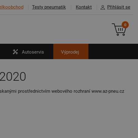
elkoobchod
Testy pneumatik
Kontakt
Přihlásit se
0
Autoservis
Výprodej
.2020
 získanými prostřednictvím webového rozhraní www.az-pneu.cz