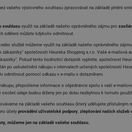
z vašeho výslovného souhlasu zpracovávat na základě plnění sml
o souhlasu
využít na základě našeho oprávněného zájmu pro
zasílá
ch sdělení můžete kdykoliv odmítnout.
í nebo službě můžeme využít na základě našeho oprávněného zájm
no zákazníky“ společnosti Heureka Shopping s.r.o. Vaše e-mailová a
kazníky“. Pokud tento hodnotící dotazník vyplníte, společnost Heu
lán po uskutečnění nákupu v intervalech určených společností Heur
liv odmítnout pomocí odkazu v e-mailu s dotazníkem.
 nákupu, přepošleme informace o objednávce spolu s vaší e-mailov
é osobní údaje budou drženy jen po dobu nezbytnou k tomuto použit
ováváme na základě vašeho souhlasu (který udělujete příslušným n
pro účely
provádění uživatelské podpory
,
zlepšování našich služeb 
skány, můžeme jen na základě vašeho souhlasu.