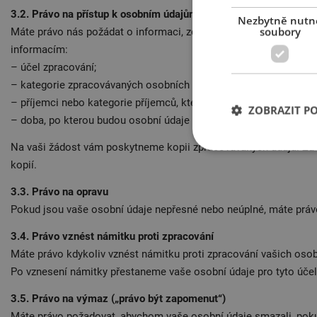
3.2. Právo na přístup k osobním údajům
Nezbytně nutn
soubory
Máte právo nás požádat o informaci, zda provádíme zpracování 
informacím:
– účel zpracování;
– kategorie zpracovávaných osobních údajů;
– příjemci nebo kategorie příjemců, kterým budou osobní údaje z
ZOBRAZIT P
– doba, po kterou budou osobní údaje uloženy.
Na vaši žádost vám poskytneme kopii zpracovávaných údajů. Za d
kopií.
3.3. Právo na opravu
Pokud jsou vaše osobní údaje nepřesné nebo neúplné, máte právo
3.4. Právo vznést námitku proti zpracování
Máte právo kdykoliv vznést námitku proti zpracování vašich os
Po vznesení námitky přestaneme vaše osobní údaje pro tyto účel
3.5. Právo na výmaz („právo být zapomenut“)
Máte právo požadovat, abychom vaše osobní údaje smazali, pok