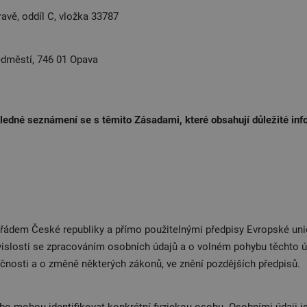
vě, oddíl C, vložka 33787
edměstí, 746 01 Opava
sledné seznámení se s těmito Zásadami, které obsahují důležité info
 řádem České republiky a přímo použitelnými předpisy Evropské un
islosti se zpracováním osobních údajů a o volném pohybu těchto úd
čnosti a o změně některých zákonů, ve znění pozdějších předpisů.