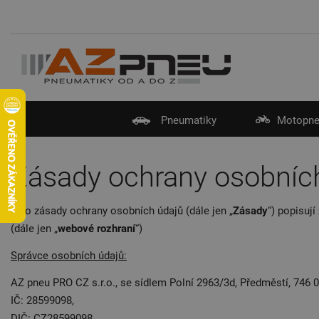
Pneumatiky
Motopne
Zásady ochrany osobních
Tyto zásady ochrany osobních údajů (dále jen „
Zásady
“) popisuj
(dále jen „
webové rozhraní
“)
Správce osobních údajů:
AZ pneu PRO CZ s.r.o., se sídlem Polní 2963/3d, Předměstí, 746 
IČ: 28599098,
DIČ: CZ28599098