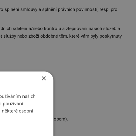
 splnění smlouvy a splnění právních povinností, resp. pro
ních sdělení a/nebo kontrolu a zlepšování našich služeb a
 služby nebo zboží obdobné těm, které vám byly poskytnuty.
×
ykoliv odvolat.
Používáním našich
i používání
 některé osobní
ovací odkaz nebo jiným způsobem).