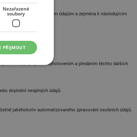
Nezařazené
soubory
 na přístup k těmto osobním údajům a zejména k následujícím
E PŘIJMOUT
jící náklady spojené s vyhotovením a předáním těchto dalších
ebo doplnění neúplných údajů.
včetně jakéhokoliv automatizovaného zpracování osobních údajů.