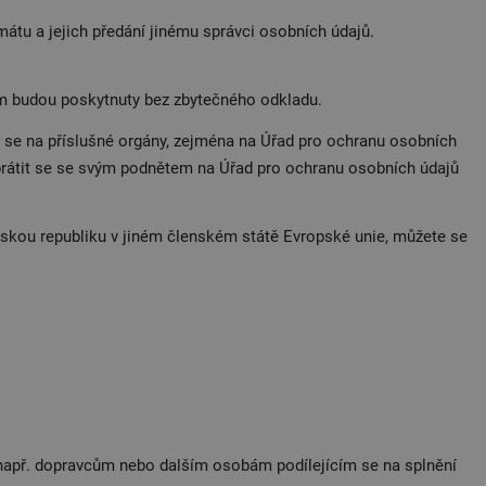
átu a jejich předání jinému správci osobních údajů.
ám budou poskytnuty bez zbytečného odkladu.
 se na příslušné orgány, zejména na Úřad pro ochranu osobních
brátit se se svým podnětem na Úřad pro ochranu osobních údajů
kou republiku v jiném členském státě Evropské unie, můžete se
, např. dopravcům nebo dalším osobám podílejícím se na splnění