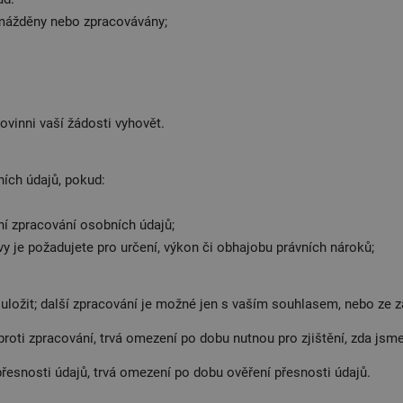
romážděny nebo zpracovávány;
vinni vaší žádosti vyhovět.
ích údajů, pokud:
ní zpracování osobních údajů;
vy je požadujete pro určení, výkon či obhajobu právních nároků;
uložit; další zpracování je možné jen s vaším souhlasem, nebo ze
ti zpracování, trvá omezení po dobu nutnou pro zjištění, zda jsme
esnosti údajů, trvá omezení po dobu ověření přesnosti údajů.