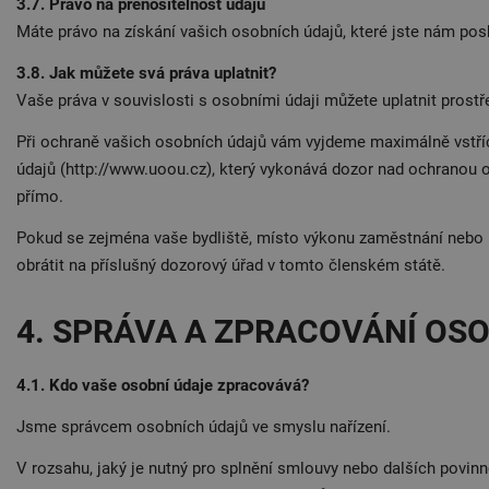
3.7. Právo na přenositelnost údajů
Máte právo na získání vašich osobních údajů, které jste nám pos
3.8. Jak můžete svá práva uplatnit?
Vaše práva v souvislosti s osobními údaji můžete uplatnit pros
Při ochraně vašich osobních údajů vám vyjdeme maximálně vstříc
údajů (http://www.uoou.cz), který vykonává dozor nad ochranou
přímo.
Pokud se zejména vaše bydliště, místo výkonu zaměstnání nebo 
obrátit na příslušný dozorový úřad v tomto členském státě.
4. SPRÁVA A ZPRACOVÁNÍ OS
4.1. Kdo vaše osobní údaje zpracovává?
Jsme správcem osobních údajů ve smyslu nařízení.
V rozsahu, jaký je nutný pro splnění smlouvy nebo dalších povi