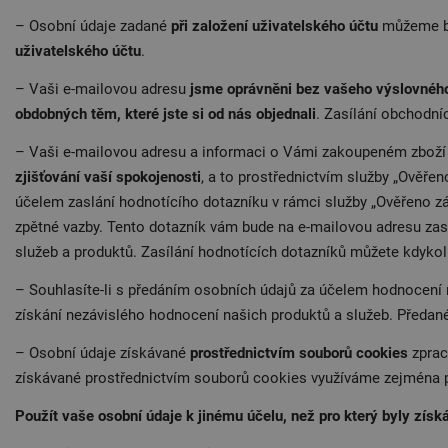
– Osobní údaje zadané
při založení uživatelského účtu
můžeme be
uživatelského účtu
.
– Vaši e-mailovou adresu
jsme oprávněni bez vašeho výslovnéh
obdobných těm, které jste si od nás objednali
. Zasílání obchodní
– Vaši e-mailovou adresu a informaci o Vámi zakoupeném zbož
zjišťování vaší spokojenosti
, a to prostřednictvím služby „Ověře
účelem zaslání hodnotícího dotazníku v rámci služby „Ověřeno zá
zpětné vazby. Tento dotazník vám bude na e-mailovou adresu zas
služeb a produktů. Zasílání hodnotících dotazníků můžete kdyko
– Souhlasíte-li s předáním osobních údajů za účelem hodnocení
získání nezávislého hodnocení našich produktů a služeb. Předan
– Osobní údaje získávané
prostřednictvím souborů cookies
zprac
získávané prostřednictvím souborů cookies využíváme zejména 
Použít vaše osobní údaje k jinému účelu, než pro který byly zí