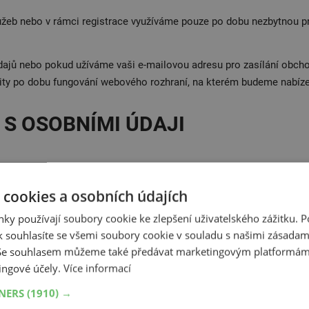
užeb nebo v rámci registrace využíváme pouze po dobu nezbytnou pro
jů nebo pokud užíváme vaši e-mailovou adresu pro zasílání obchod
ty po dobu fungování webového rozhraní, na kterém budeme nabízet
 S OSOBNÍMI ÚDAJI
hlasu (tj. bez jiného zákonného důvodu), můžete tento souhlas kd
 cookies a osobních údajích
é kdykoliv, a to:
ky používají soubory cookie ke zlepšení uživatelského zážitku. 
u adresu;
 souhlasíte se všemi soubory cookie v souladu s našimi zásadam
 Se souhlasem můžeme také předávat marketingovým platformám
ingové účely.
Více informací
každém e-mailu obsahujícím obchodní sdělení (kliknutím na odhlaš
TNERS
(1910) →
rováděného do doby odvolání souhlasu se zpracováním.