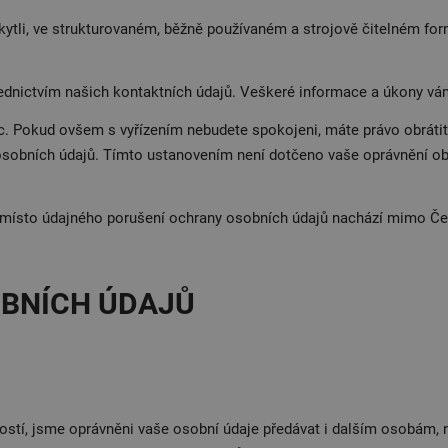
kytli, ve strukturovaném, běžně používaném a strojově čitelném form
třednictvím našich kontaktních údajů. Veškeré informace a úkony v
. Pokud ovšem s vyřízením nebudete spokojeni, máte právo obrátit
 osobních údajů. Tímto ustanovením není dotčeno vaše oprávnění o
místo údajného porušení ochrany osobních údajů nachází mimo Čes
OBNÍCH ÚDAJŮ
nností, jsme oprávněni vaše osobní údaje předávat i dalším osobám