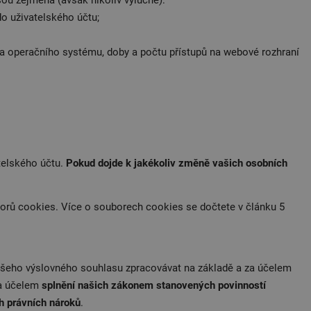
sou zejména (avšak nikoliv výlučně):
 do uživatelského účtu;
ní a operačního systému, doby a počtu přístupů na webové rozhraní
atelského účtu.
Pokud dojde k jakékoliv změně vašich osobních
borů cookies. Více o souborech cookies se dočtete v článku 5
eho výslovného souhlasu zpracovávat na základě a za účelem
za účelem
splnění našich zákonem stanovených povinností
h právních nároků
.