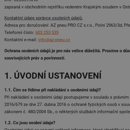
zapsaná v obchodním rejstříku vedeném Krajským soudem v Ostra
Kontaktní údaje správce osobních údajů:
Adresa pro doručování: AZ pneu PRO CZ s.r.o., Polní 2963/3d, Př
Telefonní číslo:
603 253 535
Kontaktní e-mail:
info@az-pneu.cz
Ochrana osobních údajů je pro nás velice důležitá. Prosíme o dů
souvisejících práv a povinností.
1. ÚVODNÍ USTANOVENÍ
1.1. Čím se řídíme při nakládání s osobními údaji?
Při nakládání s osobními údaji postupujeme v souladu s právním
2016/679 ze dne 27. dubna 2016 o ochraně fyzických osob v souv
zákonem č. 480/2004 Sb., o některých službách informační spole
1.2. Co jsou osobní údaje?