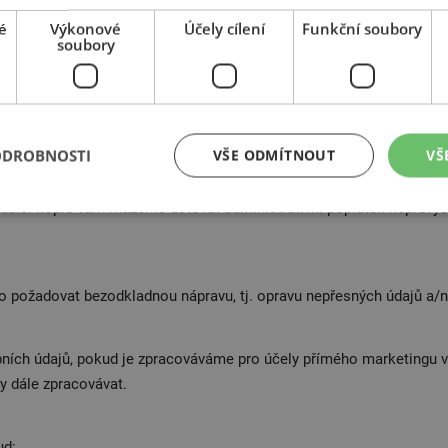
é
Výkonové
Účely cílení
Funkční soubory
soubory
vašich osobních údajů. Pokud vaše údaje zpracováváme, máte právo
přístupněny;
ODROBNOSTI
VŠE ODMÍTNOUT
VŠ
alší kopie vám můžeme účtovat administrativní poplatek nepřevyšu
 požadovat bezodkladnou nápravu, tj. opravu nepřesných údajů a/n
obních údajů, pokud je zpracováváme pro účely přímého marketingu 
y dále zpracovávat.
ud: