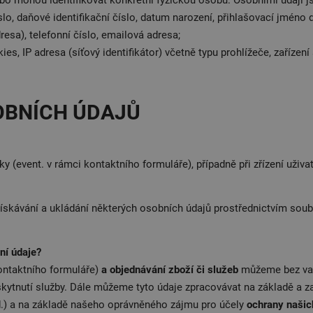
ebo mohou identifikovat konkrétní fyzickou osobu. Osobními údaji j
číslo, daňové identifikační číslo, datum narození, přihlašovací jméno
resa), telefonní číslo, emailová adresa;
es, IP adresa (síťový identifikátor) včetně typu prohlížeče, zaříze
SOBNÍCH ÚDAJŮ
 (event. v rámci kontaktního formuláře), případně při zřízení uživ
získávání a ukládání některých osobních údajů prostřednictvím sou
ní údaje?
ontaktního formuláře)
a objednávání zboží či služeb
můžeme bez vaš
skytnutí služby. Dále můžeme tyto údaje zpracovávat na základě a 
d.) a na základě našeho oprávněného zájmu pro účely
ochrany našic