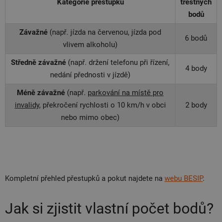
Kategorie přestupku
trestných
bodů
Závažné
(např. jízda na červenou, jízda pod
6 bodů
vlivem alkoholu)
Středně závažné
(např. držení telefonu při řízení,
4 body
nedání přednosti v jízdě)
Méně závažné
(např.
parkování na místě pro
invalidy
, překročení rychlosti o 10 km/h v obci
2 body
nebo mimo obec)
Kompletní přehled přestupků a pokut najdete na
webu BESIP
.
Jak si zjistit vlastní počet bodů?