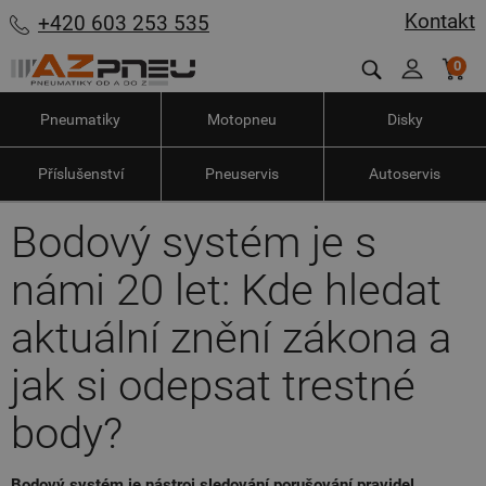
Kontakt
+420 603 253 535
0
Pneumatiky
Motopneu
Disky
Příslušenství
Pneuservis
Autoservis
Bodový systém je s
námi 20 let: Kde hledat
aktuální znění zákona a
jak si odepsat trestné
body?
Bodový systém je nástroj sledování porušování pravidel