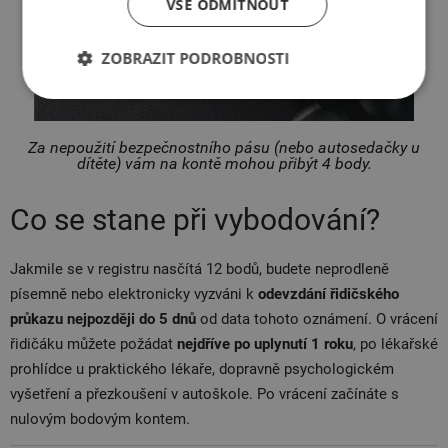
VŠE ODMÍTNOUT
ZOBRAZIT PODROBNOSTI
Za nepoužití bezpečnostního pásu (nebo autosedačky u
dítěte) vám na kontě mohou přibýt 4 body.
Co se stane při vybodování?
Jakmile se v registru nasčítá 12 bodů, budete neprodleně
písemně nebo elektronicky vyzváni k
odevzdání řidičského
průkazu nejpozději do 5 dnů
od data tohoto oznámení.
O vrácení
řidičáku můžete požádat
nejdříve po uplynutí 1 roku
, po lékařské
prohlídce u praktického lékaře, dopravně psychologickém
vyšetření a přezkoušení v autoškole. Po vrácení začínáte s
nulovým bodovým kontem.