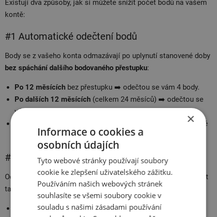
Existují dva způsoby, jak si můžete snížit počet bodů na vašem
kontě:
#1 Automatické odečtení bodů
Body se z vašeho konta odmazávají po uplynutí stanovené doby
bez spáchání dalšího bodovaného přestupku
:
Po 12 měsících
bez přestupku ➡️ odečtou se vám 4 body.
Po dalších 12 měsících
(celkem 24 měsíců) ➡️ odečtou se
vám další 4 body.
×
Po dalších 12 měsících
(celkem 36 měsíců) ➡️ vaše bodové
Informace o cookies a
konto se vynuluje.
osobních údajích
#2 Školení bezpečné jízdy
Tyto webové stránky používají soubory
cookie ke zlepšení uživatelského zážitku.
Od 1. ledna 2024 lze absolvovat školení bezpečné jízdy a získat
Používáním našich webových stránek
tak
odečtení 4 bodů
. Musíte však splnit tyto podmínky:
souhlasíte se všemi soubory cookie v
souladu s našimi zásadami používání
Váš aktuální stav konta musí být
maximálně 10 bodů
.