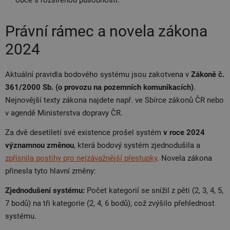
obce s rozšířenou působností.
Právní rámec a novela zákona
2024
Aktuální pravidla bodového systému jsou zakotvena v
Zákoně č.
361/2000 Sb. (o provozu na pozemních komunikacích)
.
Nejnovější texty zákona najdete např. ve Sbírce zákonů ČR nebo
v agendě Ministerstva dopravy ČR.
Za dvě desetiletí své existence prošel systém
v roce 2024
významnou změnou
, která bodový systém zjednodušila a
zpřísnila postihy pro nejzávažnější přestupky
. Novela zákona
přinesla tyto hlavní změny:
Zjednodušení systému:
Počet kategorií se snížil z pěti (2, 3, 4, 5,
7 bodů) na tři kategorie (2, 4, 6 bodů), což zvýšilo přehlednost
systému.