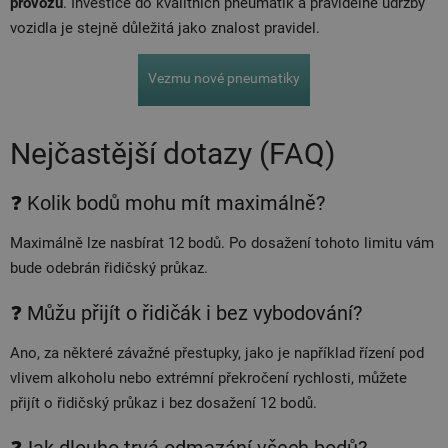
provozu
. Investice do kvalitních pneumatik a pravidelné údržby
vozidla je stejně důležitá jako znalost pravidel.
Vezmu nové pneumatiky
Nejčastější dotazy (FAQ)
❓ Kolik bodů mohu mít maximálně?
Maximálně lze nasbírat 12 bodů. Po dosažení tohoto limitu vám
bude odebrán řidičský průkaz.
❓ Můžu přijít o řidičák i bez vybodování?
Ano, za některé závažné přestupky, jako je například řízení pod
vlivem alkoholu nebo extrémní překročení rychlosti, můžete
přijít o řidičský průkaz i bez dosažení 12 bodů.
❓Jak dlouho trvá odmazání všech bodů?