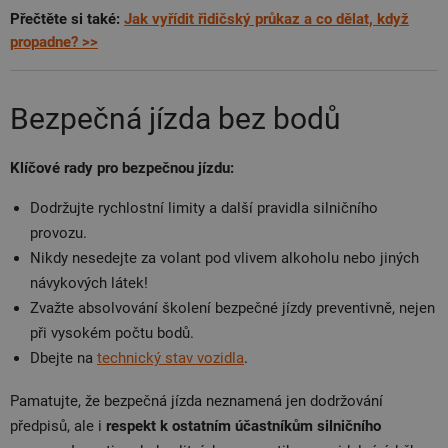
Přečtěte si také:
Jak vyřídit řidičský průkaz a co dělat, když
propadne? >>
Bezpečná jízda bez bodů
Klíčové rady pro bezpečnou jízdu:
Dodržujte rychlostní limity a další pravidla silničního
provozu.
Nikdy nesedejte za volant pod vlivem alkoholu nebo jiných
návykových látek!
Zvažte absolvování školení bezpečné jízdy preventivně, nejen
při vysokém počtu bodů.
Dbejte na
technický stav vozidla
.
Pamatujte, že bezpečná jízda neznamená jen dodržování
předpisů, ale i
respekt k ostatním účastníkům silničního