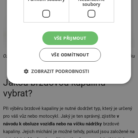
soubory
VŠE PŘIJMOUT
VŠE ODMÍTNOUT
Označení DOT brzdové kapaliny pro vaše vozidlo najdete na víčku
nádržky, případně v návodu k obsluze.
ZOBRAZIT PODROBNOSTI
Jakou brzdovou kapalinu
vybrat?
Při výběru brzdové kapaliny je nutné dodržet typ, který je určený
pro váš vůz nebo motocykl. Jaký je ten správný, zjistíte
v
návodu k obsluze vozidla nebo na víčku nádržky
brzdové
kapaliny. Jejich míchání je možné tehdy, pokud jsou založené na