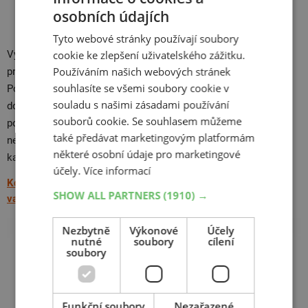
vyšší než 3 %
může mít fatální vliv na brzdný účinek a
osobních údajích
výměna je nezbytná.
Tyto webové stránky používají soubory
cookie ke zlepšení uživatelského zážitku.
Výměna brzdové kapaliny je, zvlášť u auta, poměrně náročný
Používáním našich webových stránek
proces, ke kterému potřebujete patřičné vybavení a znalosti.
souhlasíte se všemi soubory cookie v
Pokud chcete
předejít riziku poškození brzdové soustavy
,
souladu s našimi zásadami používání
doporučujeme navštívit
autoservis
nebo motoservis. Ceny se
souborů cookie. Se souhlasem můžeme
pohybují v řádech stokorun, takže vás tento úkon finančně
také předávat marketingovým platformám
nezruinuje. U nás v AZ pneu vám u auta vyměníme brzdovou
některé osobní údaje pro marketingové
kapalinu za 600,- Kč včetně materiálu.
účely.
Více informací
Kdy doplnit kapalinu do posilovače řízení a jaká barva do
SHOW ALL PARTNERS
(1910) →
vašeho serva patří? >>
Nezbytně
Výkonové
Účely
nutné
soubory
cílení
soubory
Funkční soubory
Nezařazené