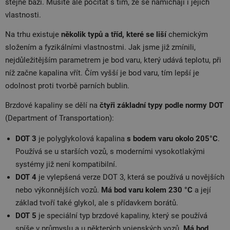
stejné bázi. Musíte ale počítat s tím, že se namíchají i jejich
vlastnosti.
Na trhu existuje
několik typů a tříd, které se liší
chemickým
složením a fyzikálními vlastnostmi. Jak jsme již zmínili,
nejdůležitějším parametrem je bod varu, který udává teplotu, při
níž začne kapalina vřít. Čím vyšší je bod varu, tím lepší je
odolnost proti tvorbě parních bublin.
Brzdové kapaliny se dělí na
čtyři základní typy podle normy DOT
(Department of Transportation):
DOT 3
je polyglykolová kapalina
s bodem varu okolo 205°C
.
Používá se u starších vozů, s moderními vysokotlakými
systémy již není kompatibilní.
DOT 4
je vylepšená verze DOT 3, která se používá u novějších
nebo výkonnějších vozů.
Má bod varu kolem 230 °C
a její
základ tvoří také glykol, ale s přídavkem borátů.
DOT 5
je speciální typ brzdové kapaliny, který se používá
spíše v průmyslu a u některých vojenských vozů.
Má bod