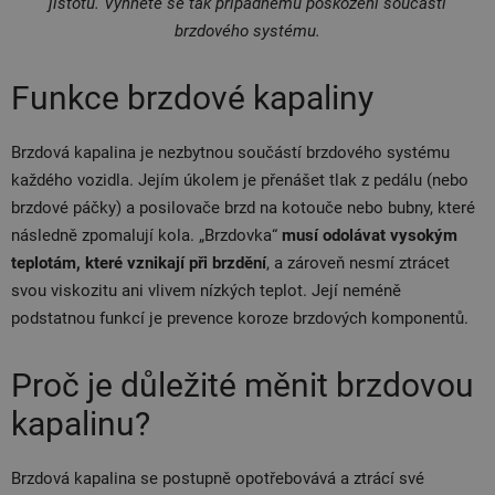
jistotu. Vyhnete se tak případnému poškození součástí
brzdového systému.
Funkce brzdové kapaliny
Brzdová kapalina je nezbytnou součástí brzdového systému
každého vozidla. Jejím úkolem je přenášet tlak z pedálu (nebo
brzdové páčky) a posilovače brzd na kotouče nebo bubny, které
následně zpomalují kola. „Brzdovka“
musí odolávat vysokým
teplotám, které vznikají při brzdění
, a zároveň nesmí ztrácet
svou viskozitu ani vlivem nízkých teplot. Její neméně
podstatnou funkcí je prevence koroze brzdových komponentů.
Proč je důležité měnit brzdovou
kapalinu?
Brzdová kapalina se postupně opotřebovává a ztrácí své