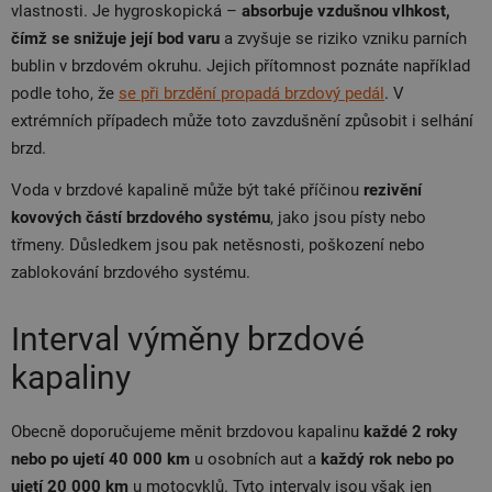
vlastnosti. Je hygroskopická –
absorbuje vzdušnou vlhkost,
čímž se snižuje její bod varu
a zvyšuje se riziko vzniku parních
bublin v brzdovém okruhu. Jejich přítomnost poznáte například
podle toho, že
se při brzdění propadá brzdový pedál
. V
extrémních případech může toto zavzdušnění způsobit i selhání
brzd.
Voda v brzdové kapalině může být také příčinou
rezivění
kovových částí brzdového systému
, jako jsou písty nebo
třmeny. Důsledkem jsou pak netěsnosti, poškození nebo
zablokování brzdového systému.
Interval výměny brzdové
kapaliny
Obecně doporučujeme měnit brzdovou kapalinu
každé 2 roky
nebo po ujetí 40 000 km
u osobních aut a
každý rok nebo po
ujetí 20 000 km
u motocyklů. Tyto intervaly jsou však jen