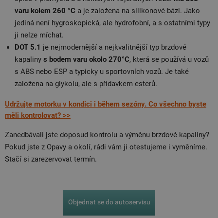
varu kolem 260 °C
a je založena na silikonové bázi. Jako
jediná není hygroskopická, ale hydrofobní, a s ostatními typy
ji nelze míchat.
DOT 5.1
je nejmodernější a nejkvalitnější typ brzdové
kapaliny
s bodem varu okolo 270°C
, která se používá u vozů
s ABS nebo ESP a typicky u sportovních vozů. Je také
založena na glykolu, ale s přídavkem esterů.
Udržujte motorku v kondici i během sezóny. Co všechno byste
měli kontrolovat? >>
Zanedbávali jste doposud kontrolu a výměnu brzdové kapaliny?
Pokud jste z Opavy a okolí, rádi vám ji otestujeme i vyměníme.
Stačí si zarezervovat termín.
Objednat se do autoservisu