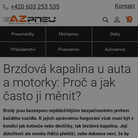
Kontakt
+420 603 253 535
0
Pneumatiky
Motopneu
Disky
Příslušenství
Pneuservis
Autoservis
Brzdová kapalina u auta
a motorky: Proč a jak
často ji měnit?
Brzdy jsou bezesporu nejdůležitějším bezpečnostním prvkem
každého vozidla. K jejich správnému fungování však musí být v
kondici jak kotouče nebo destičky, tak brzdová kapalina. Její
důležitost ale mnoho řidičů přehlíží, nebo dokonce neví, že by