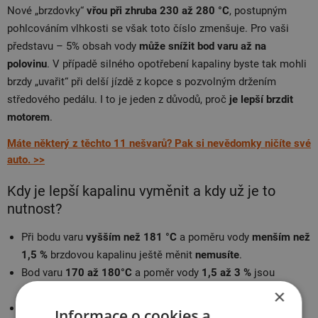
Nové „brzdovky“
vřou při zhruba 230 až 280 °C
, postupným
pohlcováním vlhkosti se však toto číslo zmenšuje. Pro vaši
představu – 5% obsah vody
může snížit bod varu až na
polovinu
. V případě silného opotřebení kapaliny byste tak mohli
brzdy „uvařit“ při delší jízdě z kopce s pozvolným držením
středového pedálu. I to je jeden z důvodů, proč
je lepší brzdit
motorem
.
Máte některý z těchto 11 nešvarů? Pak si nevědomky ničíte své
auto. >>
Kdy je lepší kapalinu vyměnit a kdy už je to
nutnost?
Při bodu varu
vyšším než 181 °C
a poměru vody
menším než
1,5 %
brzdovou kapalinu ještě měnit
nemusíte
.
Bod varu
170 až 180°C
a poměr vody
1,5 až 3 %
jsou
doporučeným rozmezím
pro výměnu.
×
Bod varu brzdové kapaliny
nižší než 170°C
a poměr vody
Informace o cookies a