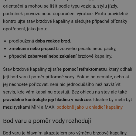
orientační a mohou se lišit podle typu vozidla, stylu jízdy,
podmínek provozu nebo doporučení výrobce. Proto pravidelně
kontrolujte stav brzdové kapaliny a sledujte případné příznaky
opotřebení, jako jsou:
prodloužená
doba reakce brzd
,
změkčení nebo propad
brzdového pedálu nebo páčky,
případně
zabarvení nebo zakalení
brzdové kapaliny.
Stav brzdové kapaliny zjistíte
pomocí refraktometru
, který odhalí
její bod varu i poměr přítomné vody. Pokud ho nemáte, nebo si
jej nechcete pořizovat, není nic jednoduššího než navštívit
servis, kde vám kapalinu otestují. Bez ohledu na stav ale také
pravidelně kontrolujte její hladinu v nádržce
. Ideálně by měla být
mezi ryskami MIN a MAX,
podobně jako u chladicí kapaliny
.
Bod varu a poměr vody rozhodují
Bod varu je hlavním ukazatelem pro výměnu brzdové kapaliny.