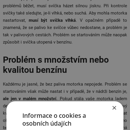
problémů běžet, musí svíčka házet silnou jiskru. Při kontrole
svíčky také sledujte, je-li vlhká, nebo suchá. Aby mohla motorka
nastartovat,
musí být svíčka vlhká
. V opačném případě to
znamená, že se palivo ke svíčce vůbec nedostane, a problém je
tak v palivových cestách. Problém se startováním může naopak
způsobit i svíčka utopená v benzínu.
Problém s množstvím nebo
kvalitou benzínu
Každému je jasné, že bez paliva motorka nepojede. Problém se
startováním však může nastat i v případě, že v nádrži benzín je,
ale jen v malém množství
. Pokud stála vaše motorka ladem
×
delší dobu a nedaří se ji nastartovat, doplňte do nádrže nový
kvalitní benzín. Při delší odstávce může z benzínu vyprchat
Informace o cookies a
oktan a spalování paliva nebude možné. Přimícháním čerstvého
osobních údajích
benzínu se množství oktanu rapidně zvýší a motorka možná