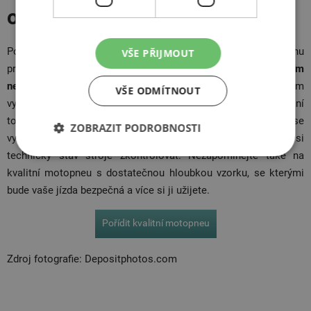
odborníkům
Pokud se vám během krátké doby nepodaří odhalit příčinu
VŠE PŘIJMOUT
problému se startováním a vyřešit jej,
zbytečně se s tím
netrapte
. Obraťte se na
profesionální motoservis
, ve kterém
VŠE ODMÍTNOUT
vyhodnotí stav stroje a dají vše do pořádku. Špatné startování
totiž může znamenat i závažnější technické problémy. Než se
ZOBRAZIT PODROBNOSTI
vydáte na delší cestu nebo
dovolenou na motorce
, nechejte si
technický stav stroje zkontrolovat. Nezapomínejte také na
kvalitní motopneu s dostatečnou hloubkou vzorku, se kterými
bude vaše jízda bezpečná a více si ji užijete.
Pořídit kvalitní motopneu
Zdroj fotografie: Depositphotos.com