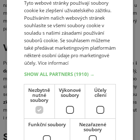
Tyto webové stránky používají soubory
naskočí už po pár pokusech. Problémy s palivem bývají často u
cookie ke zlepšení uživatelského zážitku.
motorek s karburátorem. Při řešení problémů se startováním
Používáním našich webových stránek
může pomoci i
speciální startovací sprej
na bázi etheru, který
souhlasíte se všemi soubory cookie v
palivové cesty zprůchodní.
souladu s našimi zásadami používání
souborů cookie. Se souhlasem můžeme
Vzduchový filtr a výfuk
také předávat marketingovým platformám
některé osobní údaje pro marketingové
účely.
Více informací
Pokud se vám stále nedaří nastartovat motorku,
zkontrolujte i
další mechanické části
. Aby byl proces spalování dokonalý,
SHOW ALL PARTNERS
(1910) →
musí se palivo mísit se vzduchem. Ucpaný, poškozený nebo
silně znečištěný vzduchový filtr tak může způsobovat problémy
Nezbytně
Výkonové
Účely
se spalováním, tedy i se startováním. Pro jistotu rovnou
nutné
soubory
cílení
soubory
zkontrolujte i výfukový systém
a jeho průchodnost. I dnes
můžete narazit na „vtipálky“, kteří záměrně ucpávají výfuky u aut
i motorek a čekají, co se stane.
Funkční soubory
Nezařazené
soubory
Svěřte svůj motocykl