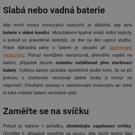
Slabá nebo vadná baterie
Aby mohl motor motocyklu naskočit, je důležité, aby byla
baterie v dobré kondici
. Motobaterie špatně snáší nízké teploty,
a pokud se pravidelně nedobíjí, ze dne na den vypoví službu.
Právě důkladná péče o baterii je zásadní při
zazimování
motocyklu
. Pokud nemůžete nastartovat, přeměřte napětí na
baterii, případně zkuste
motorku rozběhnout přes startovací
kabely
. Vybitou baterii poznáte spolehlivě podle toho, že se při
pokusu o startování neozývají žádné zvuky a motor se
neprotáčí. Dlouhými pokusy o nastartování motocyklu po zimě
si také můžete baterii nechtěně vybít.
Zaměřte se na svíčku
Pokud je baterie v pořádku,
zkontrolujte zapalovací svíčku
.
Očistěte ji, případně vyměňte za novou. Aby mohl motor bez