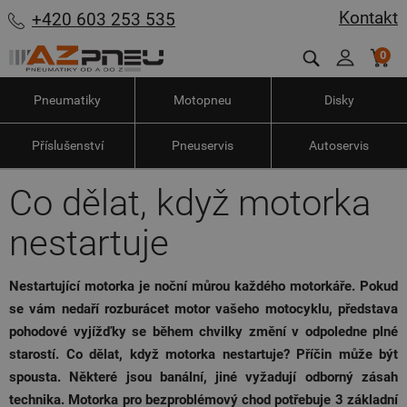
Kontakt
+420 603 253 535
0
Pneumatiky
Motopneu
Disky
Příslušenství
Pneuservis
Autoservis
Co dělat, když motorka
nestartuje
Nestartující motorka je noční můrou každého motorkáře. Pokud
se vám nedaří rozburácet motor vašeho motocyklu, představa
pohodové vyjížďky se během chvilky změní v odpoledne plné
starostí. Co dělat, když motorka nestartuje? Příčin může být
spousta. Některé jsou banální, jiné vyžadují odborný zásah
technika. Motorka pro bezproblémový chod potřebuje 3 základní