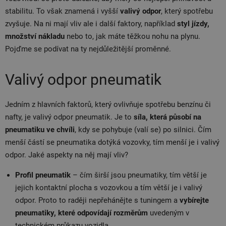
stabilitu. To však znamená i vyšší
valivý odpor
, který spotřebu
zvyšuje. Na ni mají vliv ale i další faktory, například
styl jízdy,
množství nákladu
nebo to, jak máte těžkou nohu na plynu.
Pojďme se podívat na ty nejdůležitější proměnné.
Valivý odpor pneumatik
Jedním z hlavních faktorů, který ovlivňuje spotřebu benzínu či
nafty, je valivý odpor pneumatik. Je to
síla,
která působí na
pneumatiku ve chvíli
, kdy se pohybuje (valí se) po silnici. Čím
menší částí se pneumatika dotýká vozovky, tím menší je i valivý
odpor. Jaké aspekty na něj mají vliv?
Profil pneumatik
–
č
ím širší jsou pneumatiky, tím větší je
jejich kontaktní plocha s vozovkou a tím větší je i valivý
odpor. Proto to raději nepřehánějte s tuningem a
vybírejte
pneumatiky, které odpovídají rozměrům
uvedeným v
technickém průkazu vozidla.