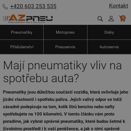
Kontakt
+420 603 253 535
0
Pneumatiky
Motopneu
Disky
Příslušenství
Pneuservis
Autoservis
Mají pneumatiky vliv na
spotřebu auta?
Pneumatiky jsou důležitou součástí vozidla, která ovlivňuje jeho
jízdní vlastnosti i spotřebu paliva. Jejich valivý odpor se totiž
zásadně podepisuje na tom, kolik litrů benzínu nebo nafty
spotřebujete na 100 kilometrů. V tomto článku vám proto
poradíme, jak vybrat správné pneumatiky, které budou šetrné k
životnímu prostředí i k vaší peněžence, a jak s nimi správně