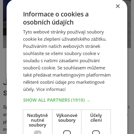
×
Informace o cookies a
osobních údajích
Tyto webové stránky používají soubory
cookie ke zlepšení uživatelského zážitku.
Používáním našich webových stránek
souhlasíte se všemi soubory cookie v
Pravidelně kontrolujte tlak v pneumatikách, ideálně jednou
souladu s našimi zásadami používání
měsíčně nebo před každou delší cestou a za studena.
souborů cookie. Se souhlasem můžeme
také předávat marketingovým platformám
Jak se starat o pneumatiky, aby
některé osobní údaje pro marketingové
účely.
Více informací
spotřeba nerostla
SHOW ALL PARTNERS
(1910) →
Správná údržba pneumatik je důležitá pro jejich delší životnost i
snížení spotřeby paliva. Kromě pravidelné kontroly tlaku dbejte
Nezbytně
Výkonové
Účely
nutné
soubory
cílení
především na sezónní výměnu.
Zimní pneumatiky
se vyrábí z
soubory
měkčí směsi a jejich
použití při vyšších teplotách má za