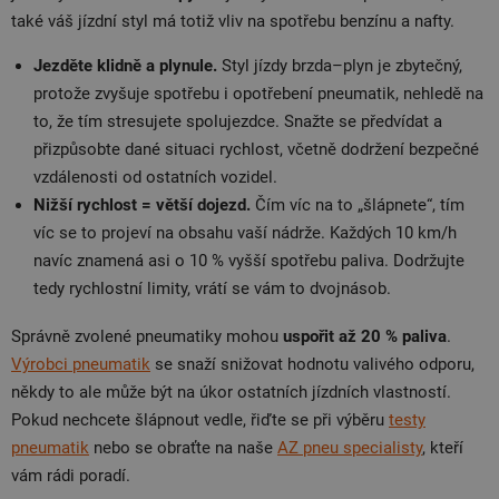
také váš jízdní styl má totiž vliv na spotřebu benzínu a nafty.
Jezděte klidně a plynule.
Styl jízdy brzda–plyn je zbytečný,
protože zvyšuje spotřebu i opotřebení pneumatik, nehledě na
to, že tím stresujete spolujezdce. Snažte se předvídat a
přizpůsobte dané situaci rychlost, včetně dodržení bezpečné
vzdálenosti od ostatních vozidel.
Nižší rychlost = větší dojezd.
Čím víc na to „šlápnete“, tím
víc se to projeví na obsahu vaší nádrže. Každých 10 km/h
navíc znamená asi o 10 % vyšší spotřebu paliva. Dodržujte
tedy rychlostní limity, vrátí se vám to dvojnásob.
Správně zvolené pneumatiky mohou
uspořit až 20 % paliva
.
Výrobci pneumatik
se snaží snižovat hodnotu valivého odporu,
někdy to ale může být na úkor ostatních jízdních vlastností.
Pokud nechcete šlápnout vedle, řiďte se při výběru
testy
pneumatik
nebo se obraťte na naše
AZ pneu specialisty
, kteří
vám rádi poradí.