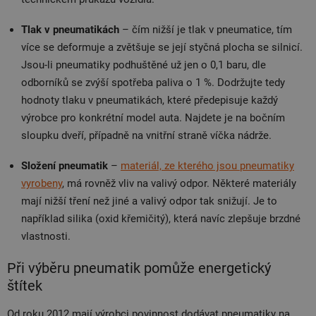
Tlak v pneumatikách
– čím nižší je tlak v pneumatice, tím
více se deformuje a zvětšuje se její styčná plocha se silnicí.
Jsou-li pneumatiky
podhuštěné už jen o 0,1 baru
, dle
odborníků se zvýší spotřeba paliva o 1 %. Dodržujte tedy
hodnoty tlaku v pneumatikách, které
předepisuje každý
výrobce
pro konkrétní model auta. Najdete je na bočním
sloupku dveří, případně na vnitřní straně víčka nádrže.
Složení pneumatik
–
materiál, ze kterého jsou pneumatiky
vyrobeny
, má rovněž vliv na valivý odpor. Některé materiály
mají nižší tření než jiné a valivý odpor tak snižují. Je to
například silika (oxid křemičitý), která navíc zlepšuje brzdné
vlastnosti.
Při výběru pneumatik pomůže energetický
štítek
Od roku 2012 mají výrobci povinnost dodávat pneumatiky na