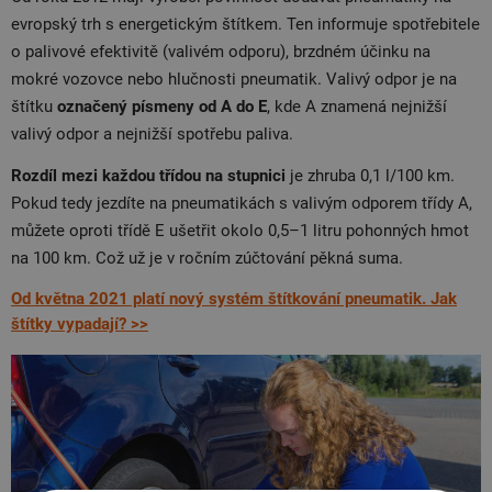
evropský trh s energetickým štítkem. Ten informuje spotřebitele
o palivové efektivitě (valivém odporu), brzdném účinku na
mokré vozovce nebo hlučnosti pneumatik. Valivý odpor je na
štítku
označený písmeny od A do E
, kde A znamená nejnižší
valivý odpor a nejnižší spotřebu paliva.
Rozdíl mezi každou třídou na stupnici
je zhruba 0,1 l/100 km.
Pokud tedy jezdíte na pneumatikách s valivým odporem třídy A,
můžete oproti třídě E ušetřit okolo 0,5–1 litru pohonných hmot
na 100 km. Což už je v ročním zúčtování pěkná suma.
Od května 2021 platí nový systém štítkování pneumatik. Jak
štítky vypadají? >>