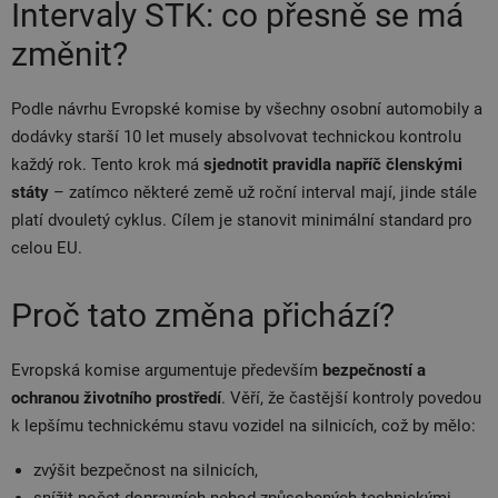
Intervaly STK: co přesně se má
změnit?
Podle návrhu Evropské komise by všechny osobní automobily a
dodávky starší 10 let musely absolvovat technickou kontrolu
každý rok. Tento krok má
sjednotit pravidla napříč členskými
státy
– zatímco některé země už roční interval mají, jinde stále
platí dvouletý cyklus. Cílem je stanovit minimální standard pro
celou EU.
Proč tato změna přichází?
Evropská komise argumentuje především
bezpečností a
ochranou životního prostředí
. Věří, že častější kontroly povedou
k lepšímu technickému stavu vozidel na silnicích, což by mělo:
zvýšit bezpečnost na silnicích,
snížit počet dopravních nehod způsobených technickými