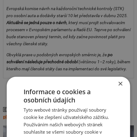
Evropská komise návrh na každoroční technické kontroly (STK)
pro osobní auta a dodávky starší 10 let představila v dubnu 2025.
Aktuálně se jedná pouze o návrh
, který musí projít schvalovacím
procesem v Evropském parlamentu a Radě EU. Teprve po schválení
bude stanoven přesný termín, od kdy začne povinnost platit pro
všechny členské státy.
Obvyklá praxe u podobných evropských směrnic je, že
po
schválení následuje přechodné období
(většinou 1–2 roky), během
kterého mají členské státy čas na implementaci do své legislativy.
×
Informace o cookies a
osobních údajích
Tyto webové stránky používají soubory
🇪🇺 Přečtěte si také:
Kde v zahraničí potřebujete emisní
plaketu? >>
cookie ke zlepšení uživatelského zážitku.
Používáním našich webových stránek
souhlasíte se všemi soubory cookie v