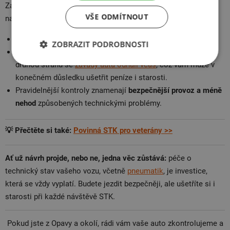
Zavedení každoroční technické kontroly přinese několik změn,
VŠE ODMÍTNOUT
na které je dobré se připravit:
Budete si muset častěji
hlídat termíny STK
.
ZOBRAZIT PODROBNOSTI
S častějšími kontrolami
mohou přijít i vyšší náklady, ale na
druhou stranu se
závady auta odhalí včas
, což vám může v
konečném důsledku ušetřit peníze i starosti.
Pravidelnější kontroly znamenají
bezpečnější provoz a méně
nehod
způsobených technickými problémy.
💡 Přečtěte si také:
Povinná STK pro veterány >>
Ať už návrh projde, nebo ne, jedna věc zůstává:
péče o
technický stav vašeho vozu, včetně
pneumatik
, je investice,
která se vždy vyplatí. Budete jezdit bezpečněji, ale ušetříte si i
starosti při každé návštěvě STK.
Pokud jste z Opavy a okolí, rádi vám vaše auto zkontrolujeme a