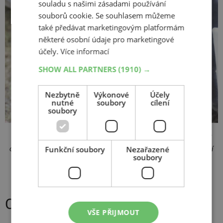
souladu s našimi zásadami používání
souborů cookie. Se souhlasem můžeme
také předávat marketingovým platformám
některé osobní údaje pro marketingové
účely.
Více informací
SHOW ALL PARTNERS
(1910) →
Nezbytně
Výkonové
Účely
nutné
soubory
cílení
soubory
Včasná výměna opotřebovaných pneumatik vám může ušetřit
opakované návštěvy STK. Nevykazují
známky poškození
a mají
Funkční soubory
Nezařazené
soubory
dostatečnou hloubku dezénu? Pak projdou kontrolou bez
problémů.
Co to znamená pro řidiče?
VŠE PŘIJMOUT