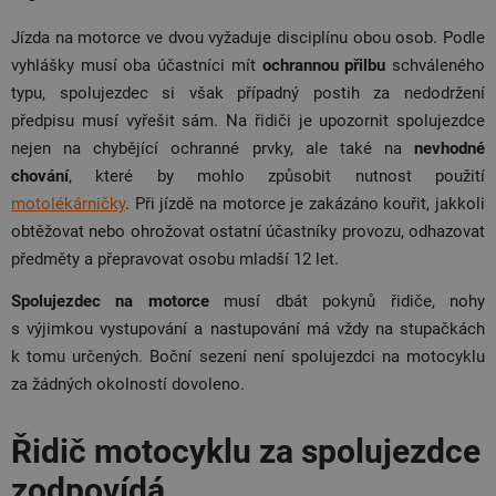
Jízda na motorce ve dvou vyžaduje disciplínu obou osob. Podle
vyhlášky musí oba účastníci mít
ochrannou přilbu
schváleného
typu, spolujezdec si však případný postih za nedodržení
předpisu musí vyřešit sám. Na řidiči je upozornit spolujezdce
nejen na chybějící ochranné prvky, ale také na
nevhodné
chování
, které by mohlo způsobit nutnost použití
motolékárničky
. Při jízdě na motorce je zakázáno kouřit, jakkoli
obtěžovat nebo ohrožovat ostatní účastníky provozu, odhazovat
předměty a přepravovat osobu mladší 12 let.
Spolujezdec na motorce
musí dbát pokynů řidiče, nohy
s výjimkou vystupování a nastupování má vždy na stupačkách
k tomu určených. Boční sezení není spolujezdci na motocyklu
za žádných okolností dovoleno.
Řidič motocyklu za spolujezdce
zodpovídá