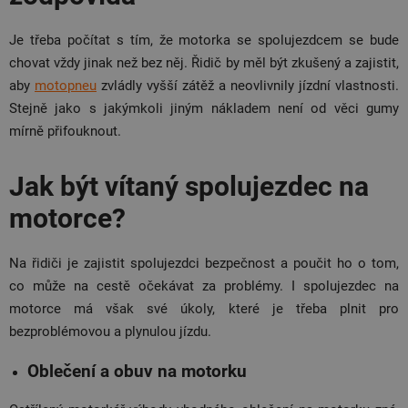
Je třeba počítat s tím, že motorka se spolujezdcem se bude
chovat vždy jinak než bez něj. Řidič by měl být zkušený a zajistit,
aby
motopneu
zvládly vyšší zátěž a neovlivnily jízdní vlastnosti.
Stejně jako s jakýmkoli jiným nákladem není od věci gumy
mírně přifouknout.
Jak být vítaný spolujezdec na
motorce?
Na řidiči je zajistit spolujezdci bezpečnost a poučit ho o tom,
co může na cestě očekávat za problémy. I spolujezdec na
motorce má však své úkoly, které je třeba plnit pro
bezproblémovou a plynulou jízdu.
Oblečení a obuv na motorku