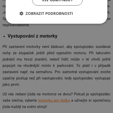
na prudké zabrzdění, zrychlení, zatáčky nebo kritické situace.
Jakkoli zasahovat řidiči do jejich řešení však může oba ohrozit.
ZOBRAZIT PODROBNOSTI
Spolujezdec na motorce musí sedět klidně a nechovat se
nepředvídatelně.
Vystupování z motorky
Při zastavení motorky není žádoucí, aby spolujezdec sundával
nohy ze stupaček ještě před vypnutím motoru. Při takovém
jednání mu hrozí zranění, neboť řidič může v té chvíli ještě
popojet na vhodnější místo k parkování. To platí i v případě
zastavení např. na semaforu. Pro samotné vystupování zvolte
opačný postup než při nastupování, tedy spolujezdec vystupuje
jako první.
Už vás nebaví jízda na motorce ve dvou? Pokud je spolujezdec
vaše slečna, vyberte
motorku pro holku
a užívejte si společnou
jízdu každý na svém stroji!