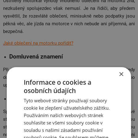
Ostřílený motorkář výhody vhodného oblečení na motorku zná,
nezkušený spolujezdec však nemusí. Je na řidiči, aby předem
vysvětlil, že rozevláté oblečení, minisukně nebo podpatky jsou
pěkná věc, ale jízda na motorce v nich nebude ani příjemná, ani
bezpečná.
Jaké oblečení na motorku pořídit?
Domluvená znamení
Při jízdě na motorce moc prostoru pro rozhovory není. Je tedy
×
dobré si předem domluvit signál k zastavení, zpomalení nebo
Informace o cookies a
upozornění na problém.
osobních údajích
Nastupování na motorku
Tyto webové stránky používají soubory
cookie ke zlepšení uživatelského zážitku.
Spolujezdec by měl vždy nastupovat až po řidiči, a to z levé
Používáním našich webových stránek
strany, resp.
strany, kde není výfuk
. Nejprve stoupne na levou
souhlasíte se všemi soubory cookie v
stupačku, poté se přidrží levou rukou řidiče a přehodí pravou
souladu s našimi zásadami používání
nohu přes motorku na druhou stupačku. Řidič při nastupování
souborů cookie. Se souhlasem můžeme