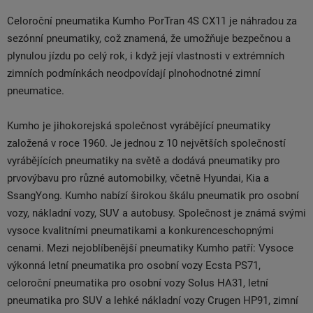
Celoroční pneumatika Kumho PorTran 4S CX11 je náhradou za
sezónní pneumatiky, což znamená, že umožňuje bezpečnou a
plynulou jízdu po celý rok, i když její vlastnosti v extrémních
zimních podmínkách neodpovídají plnohodnotné zimní
pneumatice.
Kumho je jihokorejská společnost vyrábějící pneumatiky
založená v roce 1960. Je jednou z 10 největších společností
vyrábějících pneumatiky na světě a dodává pneumatiky pro
prvovýbavu pro různé automobilky, včetně Hyundai, Kia a
SsangYong. Kumho nabízí širokou škálu pneumatik pro osobní
vozy, nákladní vozy, SUV a autobusy. Společnost je známá svými
vysoce kvalitními pneumatikami a konkurenceschopnými
cenami. Mezi nejoblíbenější pneumatiky Kumho patří: Vysoce
výkonná letní pneumatika pro osobní vozy Ecsta PS71,
celoroční pneumatika pro osobní vozy Solus HA31, letní
pneumatika pro SUV a lehké nákladní vozy Crugen HP91, zimní