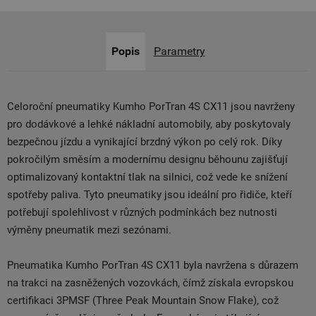
Popis
Parametry
Celoroční pneumatiky Kumho PorTran 4S CX11 jsou navrženy
pro dodávkové a lehké nákladní automobily, aby poskytovaly
bezpečnou jízdu a vynikající brzdný výkon po celý rok. Díky
pokročilým směsím a modernímu designu běhounu zajišťují
optimalizovaný kontaktní tlak na silnici, což vede ke snížení
spotřeby paliva. Tyto pneumatiky jsou ideální pro řidiče, kteří
potřebují spolehlivost v různých podmínkách bez nutnosti
výměny pneumatik mezi sezónami.
Pneumatika Kumho PorTran 4S CX11 byla navržena s důrazem
na trakci na zasněžených vozovkách, čímž získala evropskou
certifikaci 3PMSF (Three Peak Mountain Snow Flake), což