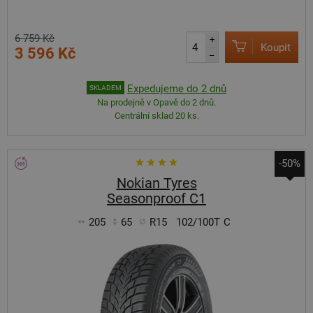
6 759 Kč
+
Koupit
3 596 Kč
–
Expedujeme do 2 dnů
SKLADEM
Na prodejně v Opavě do 2 dnů.
Centrální sklad 20 ks.
-50%
Nokian Tyres
Seasonproof C1
205
65
R15
102/100T
C