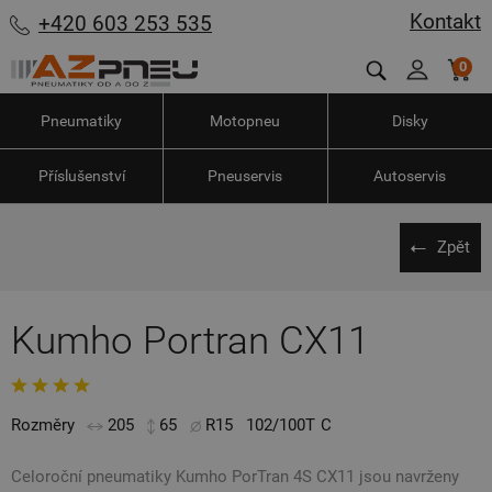
Kontakt
+420 603 253 535
0
Pneumatiky
Motopneu
Disky
Příslušenství
Pneuservis
Autoservis
Zpět
Kumho Portran CX11
Rozměry
205
65
R15
102/100T
C
Celoroční pneumatiky Kumho PorTran 4S CX11 jsou navrženy