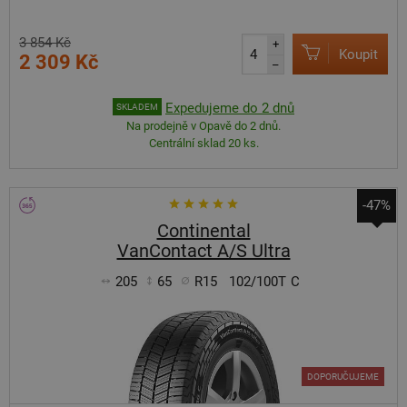
3 854 Kč
+
Koupit
2 309 Kč
–
Expedujeme do 2 dnů
SKLADEM
Na prodejně v Opavě do 2 dnů.
Centrální sklad 20 ks.
-47%
Continental
VanContact A/S Ultra
205
65
R15
102/100T
C
DOPORUČUJEME