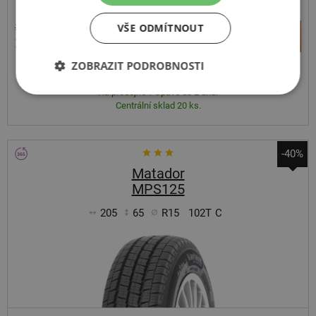
VŠE ODMÍTNOUT
3 854 Kč
+
Koupit
2 309 Kč
–
ZOBRAZIT PODROBNOSTI
Expedujeme do 2 dnů
SKLADEM
Na prodejně v Opavě do 2 dnů.
Centrální sklad 20 ks.
-40%
Matador
MPS125
205
65
R15
102T
C