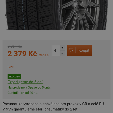
3 061 Kč
+
Koupit
2 379 Kč
–
Cena s
DPH
SKLADEM
Expedujeme do 5 dnů
Na prodejně v Opavě do 5 dnů.
Centrální sklad 20 ks.
Pneumatika vyrobena a schválena pro provoz v ČR a celé EU.
V 95% garantujeme stáří pneumatiky do 2 let.