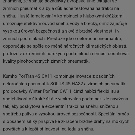
znamená, že splňuje požadavky Evropské unie týkající se
zimních pneumatik a byla důkladně testována na trakci na
sněhu. Husté lamelování v kombinaci s hlubokými drážkami
umožňuje efektivní odvod sněhu, vody a břečky, čímž zajišťuje
vysokou úroveň bezpečnosti a skvělé brzdné vlastnosti i v
zimních podmínkách. Přestože jde o celoroční pneumatiku,
doporučuje se spíše do méně náročných klimatických oblastí,
protože v extrémních horských podmínkách nemusí dosahovat
kvality plnohodnotných zimních pneumatik.
Kumho PorTran 4S CX11 kombinuje inovace z osobních
celoročních pneumatik SOLUS 4S HA32 a zimních pneumatik
pro dodávky Winter PorTran CW11, čímž nabízí flexibilitu a
spolehlivost v široké škále venkovních podmínek. Je navržena
tak, aby poskytovala excelentní trakci na sněhu, sníženou
spotřebu paliva a vysokou úroveň bezpečnosti. Speciální směs
s obsahem siliky přispívá ke zkrácení brzdné dráhy na mokrých
površích a k lepší přilnavosti na ledu a sněhu.