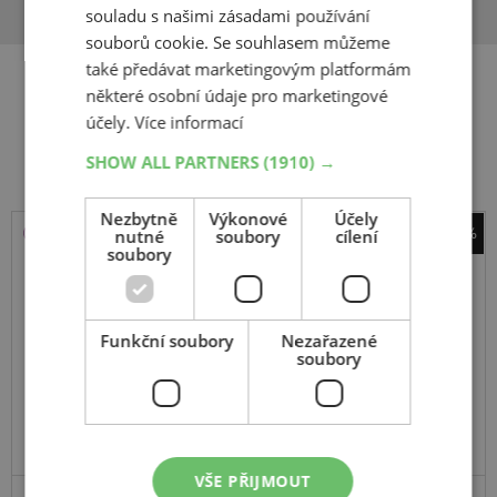
souladu s našimi zásadami používání
souborů cookie. Se souhlasem můžeme
také předávat marketingovým platformám
některé osobní údaje pro marketingové
Související produkty
účely.
Více informací
SHOW ALL PARTNERS
(1910) →
Nezbytně
Výkonové
Účely
-40%
nutné
soubory
cílení
soubory
Matador
MPS400 Variant AW 2
205
65
R15
102/100T
C
Funkční soubory
Nezařazené
soubory
VŠE PŘIJMOUT