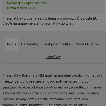
Na prodejně v Opavě do 2 dnů.
Centrální sklad 20 ks.
Pneumatika vyrobena a schválena pro provoz v ČR a celé EU.
V 95% garantujeme stáří pneumatiky do 2 let.
Popis
Parametry
Test pneumatiky
Nový EU štítek
Certifikát
Pneumatiky Bravuris 5 HM mají mimořádně vysoký kilometrový
nájezd. Běhounová směs s novou polymerní technologií
zajišťuje vysokou odolnost proti oděru a vysoce flexibilní směs
s moderními vulkanizačními komponenty snižuje valivý odpor.
Optimalizovaný dezén snižuje deformaci pneumatiky a
zabraňuje jejímu přehřívání. Spolehlivý výkon za sucha.