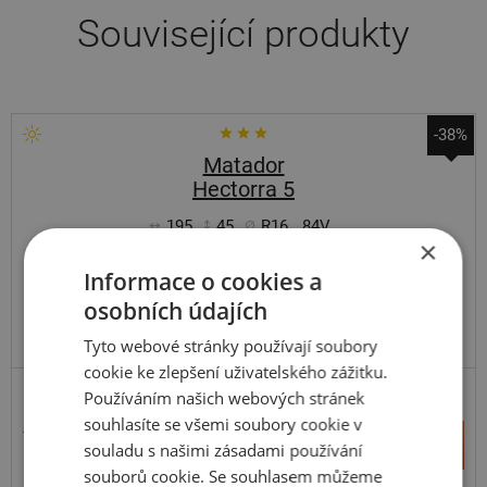
Související produkty
-38%
Matador
Hectorra 5
195
45
R16
84V
×
FR
Informace o cookies a
osobních údajích
DOPORUČUJEME
Tyto webové stránky používají soubory
cookie ke zlepšení uživatelského zážitku.
Používáním našich webových stránek
ZESÍLENÁ
souhlasíte se všemi soubory cookie v
2 713 Kč
+
Koupit
souladu s našimi zásadami používání
1 694 Kč
–
souborů cookie. Se souhlasem můžeme