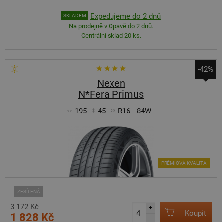
Expedujeme do 2 dnů
SKLADEM
Na prodejně v Opavě do 2 dnů.
Centrální sklad 20 ks.
-42%
Nexen
N*Fera Primus
195
45
R16
84W
PRÉMIOVÁ KVALITA
ZESÍLENÁ
3 172 Kč
+
Koupit
1 828 Kč
–