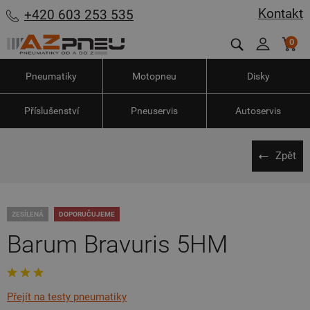
Kontakt
+420 603 253 535
0
Pneumatiky
Motopneu
Disky
Příslušenství
Pneuservis
Autoservis
Zpět
ZESÍLENÁ
DOPORUČUJEME
Barum Bravuris 5HM
Přejít na testy pneumatiky