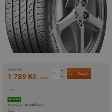
2 817 Kč
+
Koupit
1 789 Kč
–
Cena s
DPH
SKLADEM
Expedujeme příští prac.
den