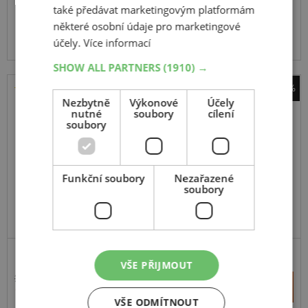
také předávat marketingovým platformám
Expedujeme příští prac. den
SKLADEM
některé osobní údaje pro marketingové
Na prodejně v Opavě do 2 dnů.
účely.
Více informací
Centrální sklad 20 ks.
SHOW ALL PARTNERS
(1910) →
-44%
Nezbytně
Výkonové
Účely
Sebring
nutné
soubory
cílení
Summer 3
soubory
195
45
R16
84V
Funkční soubory
Nezařazené
soubory
AKCE
VYRÁBÍ MICHELIN V EU
VŠE PŘIJMOUT
2 511 Kč
+
Koupit
1 395 Kč
–
VŠE ODMÍTNOUT