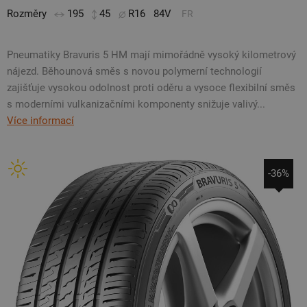
Rozměry
195
45
R16
84V
FR
Pneumatiky Bravuris 5 HM mají mimořádně vysoký kilometrový
nájezd. Běhounová směs s novou polymerní technologií
zajišťuje vysokou odolnost proti oděru a vysoce flexibilní směs
s moderními vulkanizačními komponenty snižuje valivý...
Více informací
-36%