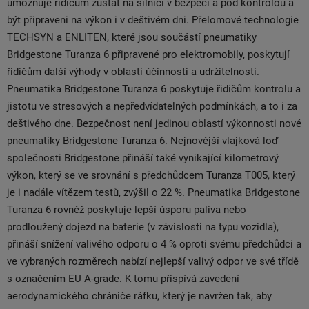
umožňuje řidičům zůstat na silnici v bezpečí a pod kontrolou a
být připraveni na výkon i v deštivém dni. Přelomové technologie
TECHSYN a ENLITEN, které jsou součástí pneumatiky
Bridgestone Turanza 6 připravené pro elektromobily, poskytují
řidičům další výhody v oblasti účinnosti a udržitelnosti.
Pneumatika Bridgestone Turanza 6 poskytuje řidičům kontrolu a
jistotu ve stresových a nepředvídatelných podmínkách, a to i za
deštivého dne. Bezpečnost není jedinou oblastí výkonnosti nové
pneumatiky Bridgestone Turanza 6. Nejnovější vlajková loď
společnosti Bridgestone přináší také vynikající kilometrový
výkon, který se ve srovnání s předchůdcem Turanza T005, který
je i nadále vítězem testů, zvýšil o 22 %. Pneumatika Bridgestone
Turanza 6 rovněž poskytuje lepší úsporu paliva nebo
prodloužený dojezd na baterie (v závislosti na typu vozidla),
přináší snížení valivého odporu o 4 % oproti svému předchůdci a
ve vybraných rozměrech nabízí nejlepší valivý odpor ve své třídě
s označením EU A-grade. K tomu přispívá zavedení
aerodynamického chrániče ráfku, který je navržen tak, aby