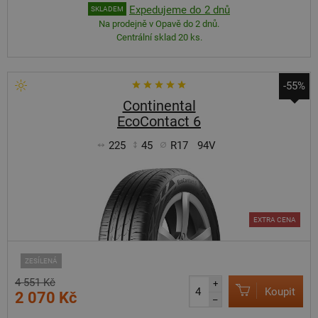
Expedujeme do 2 dnů
SKLADEM
Na prodejně v Opavě do 2 dnů.
Centrální sklad 20 ks.
-55%
Continental
EcoContact 6
225
45
R17
94V
EXTRA CENA
ZESÍLENÁ
4 551 Kč
+
Koupit
2 070 Kč
–