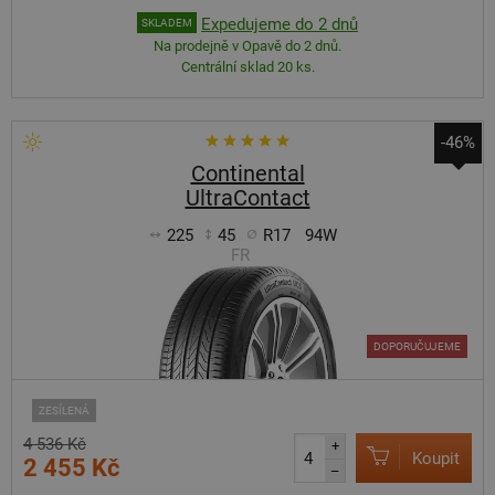
Expedujeme do 2 dnů
SKLADEM
Na prodejně v Opavě do 2 dnů.
Centrální sklad 20 ks.
-46%
Continental
UltraContact
225
45
R17
94W
FR
DOPORUČUJEME
ZESÍLENÁ
4 536 Kč
+
Koupit
2 455 Kč
–