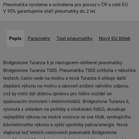
Pneumatika vyrobena a schválena pro provoz v ČR a celé EU.
V 95% garantujeme stáří pneumatiky do 2 let.
Popis
Parametry
Test pneumatiky
Nový EU štítek
Bridgestone Turanza 6 je nástupcem oblíbené pneumatiky
Bridgestone Turanza T005. Pneumatika T005 zvítězila v několika
testech, často vede na mokru a nová Turanza 6 slibuje další
zlepšení výkonu na mokru a zároveň snížení valivého odporu,
což by mělo být dobrou zprávou pro řidiče vozidel se
spalovacím motorem i elektromobilů. Bridgestone Turanza 6,
vyvinutá s ohledem na potřeby a očekávání řidičů, dosahuje
nejlepšího výkonu na mokré vozovce ve své třídě, vynikajícího
kilometrového výkonu a vyšší spotřeby paliva/energie. Nová
vlajková loď letních cestovních pneumatik Bridgestone