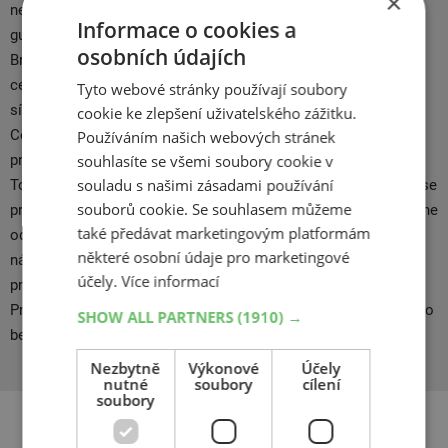
×
největší společnost na světě pro výrobu pneumatik a
Informace o cookies a
gumárenských produktů. Sídlo společnosti je v Praze.
osobních údajích
Bridgestone Europe má zastoupení ve více než 60 zemích s
celkem více než 18 200 zaměstnanci. Bridgestone Europe se
Tyto webové stránky používají soubory
sídlem v Belgii je stoprocentní dceřinou firmou Bridgestone
cookie ke zlepšení uživatelského zážitku.
Corporation, největší společnosti na světě v odvětví výroby
Používáním našich webových stránek
pneumatik a gumárenských produktů na světě, se sídlem v
souhlasíte se všemi soubory cookie v
souladu s našimi zásadami používání
Tokiu. Prémiové pneumatiky společnosti Bridgestone Europe se
souborů cookie. Se souhlasem můžeme
prodávají na celém světě. V České republice působí Bridgestone
také předávat marketingovým platformám
od roku 1994 a dodává sem kompletní řadu osobních,
některé osobní údaje pro marketingové
nákladních, motocyklových, zemědělských a stavebních
účely.
Více informací
pneumatik značek Bridgestone, Firestone, Dayton a First Stop.
Prémiové zimní pneumatiky Bridgestone jsou ideální volbou pro
SHOW ALL PARTNERS
(1910) →
bezpečnou jízdu nástrahami zimy.
Nezbytně
Výkonové
Účely
nutné
soubory
cílení
soubory