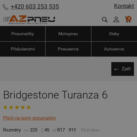
Kontakt
+420 603 253 535
0
Pneumatiky
Motopneu
Disky
Příslušenství
Pneuservis
Autoservis
Zpět
Bridgestone Turanza 6
Přejít na testy pneumatiky
Rozměry
225
45
R17
91Y
FR,Enliten