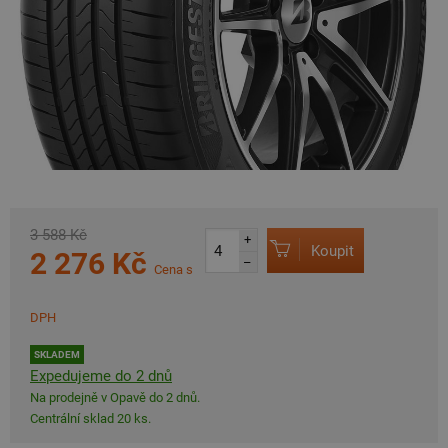
3 588 Kč
+
Koupit
2 276 Kč
–
Cena s
DPH
SKLADEM
Expedujeme do 2 dnů
Na prodejně v Opavě do 2 dnů.
Centrální sklad 20 ks.