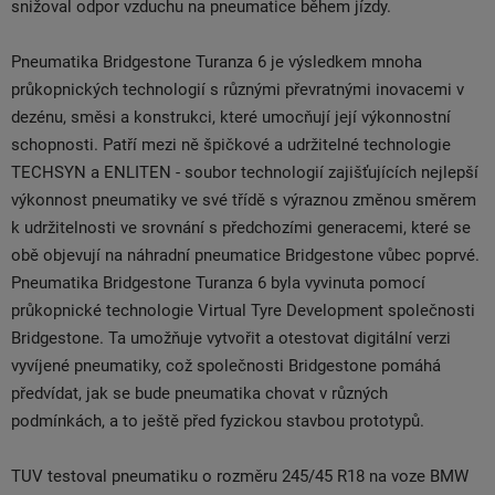
snižoval odpor vzduchu na pneumatice během jízdy.
Pneumatika Bridgestone Turanza 6 je výsledkem mnoha
průkopnických technologií s různými převratnými inovacemi v
dezénu, směsi a konstrukci, které umocňují její výkonnostní
schopnosti. Patří mezi ně špičkové a udržitelné technologie
TECHSYN a ENLITEN - soubor technologií zajišťujících nejlepší
výkonnost pneumatiky ve své třídě s výraznou změnou směrem
k udržitelnosti ve srovnání s předchozími generacemi, které se
obě objevují na náhradní pneumatice Bridgestone vůbec poprvé.
Pneumatika Bridgestone Turanza 6 byla vyvinuta pomocí
průkopnické technologie Virtual Tyre Development společnosti
Bridgestone. Ta umožňuje vytvořit a otestovat digitální verzi
vyvíjené pneumatiky, což společnosti Bridgestone pomáhá
předvídat, jak se bude pneumatika chovat v různých
podmínkách, a to ještě před fyzickou stavbou prototypů.
TUV testoval pneumatiku o rozměru 245/45 R18 na voze BMW