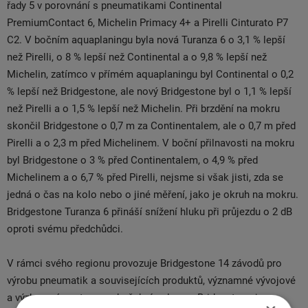
řady 5 v porovnání s pneumatikami Continental
PremiumContact 6, Michelin Primacy 4+ a Pirelli Cinturato P7
C2. V bočním aquaplaningu byla nová Turanza 6 o 3,1 % lepší
než Pirelli, o 8 % lepší než Continental a o 9,8 % lepší než
Michelin, zatímco v přímém aquaplaningu byl Continental o 0,2
% lepší než Bridgestone, ale nový Bridgestone byl o 1,1 % lepší
než Pirelli a o 1,5 % lepší než Michelin. Při brzdění na mokru
skončil Bridgestone o 0,7 m za Continentalem, ale o 0,7 m před
Pirelli a o 2,3 m před Michelinem. V boční přilnavosti na mokru
byl Bridgestone o 3 % před Continentalem, o 4,9 % před
Michelinem a o 6,7 % před Pirelli, nejsme si však jisti, zda se
jedná o čas na kolo nebo o jiné měření, jako je okruh na mokru.
Bridgestone Turanza 6 přináší snížení hluku při průjezdu o 2 dB
oproti svému předchůdci.
V rámci svého regionu provozuje Bridgestone 14 závodů pro
výrobu pneumatik a souvisejících produktů, významné vývojové
a výzkumné centrum a zkušební polygon. Bridgestone je