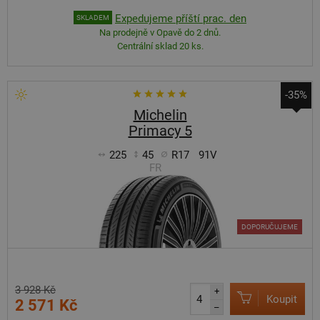
Expedujeme příští prac. den
SKLADEM
Na prodejně v Opavě do 2 dnů.
Centrální sklad 20 ks.
-35%
Michelin
Primacy 5
225
45
R17
91V
FR
DOPORUČUJEME
3 928 Kč
+
Koupit
2 571 Kč
–