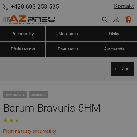
Kontakt
+420 603 253 535
0
Pneumatiky
Motopneu
Disky
Příslušenství
Pneuservis
Autoservis
Zpět
SUV-SILNIČNÍ
ZESÍLENÁ
Barum Bravuris 5HM
Přejít na testy pneumatiky