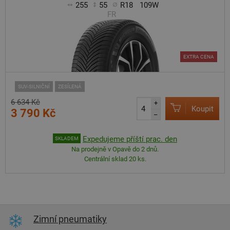
255
55
R18
109W
FR
EXTRA CENA
SUV-SILNIČNÍ
ZESÍLENÁ
6 634 Kč
+
Koupit
3 790 Kč
–
Expedujeme příští prac. den
SKLADEM
Na prodejně v Opavě do 2 dnů.
Centrální sklad 20 ks.
Zimní pneumatiky