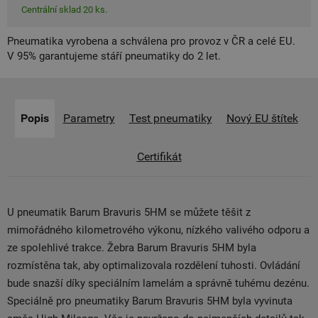
Centrální sklad 20 ks.
Pneumatika vyrobena a schválena pro provoz v ČR a celé EU.
V 95% garantujeme stáří pneumatiky do 2 let.
Popis
Parametry
Test pneumatiky
Nový EU štítek
Certifikát
U pneumatik Barum Bravuris 5HM se můžete těšit z
mimořádného kilometrového výkonu, nízkého valivého odporu a
ze spolehlivé trakce. Žebra Barum Bravuris 5HM byla
rozmístěna tak, aby optimalizovala rozdělení tuhosti. Ovládání
bude snazší díky speciálním lamelám a správně tuhému dezénu.
Speciálně pro pneumatiky Barum Bravuris 5HM byla vyvinuta