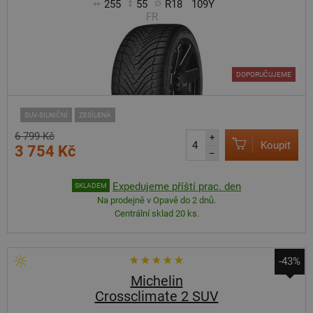
255
55
R18
109Y
FR
DOPORUČUJEME
SUV-SILNIČNÍ
ZESÍLENÁ
6 799 Kč
+
Koupit
3 754 Kč
–
Expedujeme příští prac. den
SKLADEM
Na prodejně v Opavě do 2 dnů.
Centrální sklad 20 ks.
-43%
Michelin
Crossclimate 2 SUV