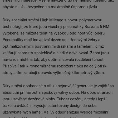
směs High Mileage. Vše je navrženo do nejmenších detailů tak,
abyste si užili bezpečnou a maximálně úspornou jízdu.
Díky speciální směsi High Mileage s novou polymerovou
technologií, ze které jsou všechny pneumatiky Bravuris 5 HM
vyrobené, se můžete těšit na vysokou odolnost vůči oděru.
Pneumatiky mají inovativní dezén se středovými žebry a
optimalizovanými postranními drážkami a lamelami, čímž
zajišťují naprosto spolehlivé a hladké odvalování. Žebra jsou
navíc rozmístěna tak, aby optimalizovala rozdělení tuhosti.
Přispívají tak k rovnoměrnému rozložení tlaku na celý otisk
stopy a tím zaručují opravdu výjimečný kilometrový výkon.
Díky směsi obohacené o siliku nejnovější generace je zajištěna
absolutní přilnavost a špičkový valivý odpor. Na obou stranách
jsou uzavřené dezénové bloky. Tuhost dezénu, a tedy i lepší
trakci a ovládání, zvyšuje patentovaný design do sebe
uzamykatelných lamel. Valivý odpor snižuje vysoce flexibilní