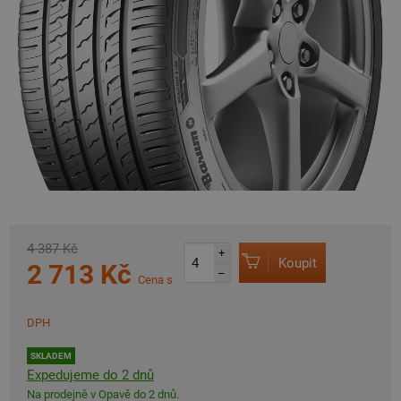
4 387 Kč
+
Koupit
2 713 Kč
–
Cena s
DPH
SKLADEM
Expedujeme do 2 dnů
Na prodejně v Opavě do 2 dnů.