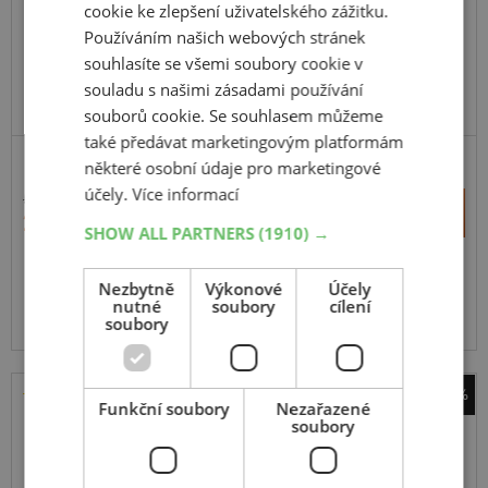
cookie ke zlepšení uživatelského zážitku.
Používáním našich webových stránek
souhlasíte se všemi soubory cookie v
souladu s našimi zásadami používání
DOPORUČUJEME
VYRÁBÍ MICHELIN V EU
souborů cookie. Se souhlasem můžeme
také předávat marketingovým platformám
některé osobní údaje pro marketingové
SUV-SILNIČNÍ
účely.
Více informací
5 140 Kč
+
Koupit
2 610 Kč
–
SHOW ALL PARTNERS
(1910) →
Expedujeme do 5 dnů
SKLADEM
Nezbytně
Výkonové
Účely
Na prodejně v Opavě do 5 dnů.
nutné
soubory
cílení
Centrální sklad 16 ks.
soubory
-54%
Funkční soubory
Nezařazené
Sebring
soubory
Formula 4x4 Road+701
255
55
R18
109W