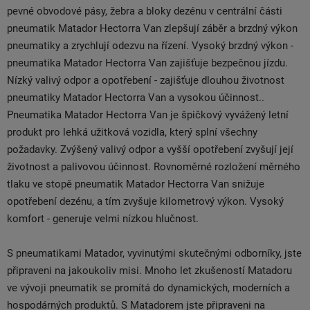
pevné obvodové pásy, žebra a bloky dezénu v centrální části
pneumatik Matador Hectorra Van zlepšují záběr a brzdný výkon
pneumatiky a zrychlují odezvu na řízení. Vysoký brzdný výkon -
pneumatika Matador Hectorra Van zajišťuje bezpečnou jízdu.
Nízký valivý odpor a opotřebení - zajišťuje dlouhou životnost
pneumatiky Matador Hectorra Van a vysokou účinnost..
Pneumatika Matador Hectorra Van je špičkový vyvážený letní
produkt pro lehká užitková vozidla, který splní všechny
požadavky. Zvýšený valivý odpor a vyšší opotřebení zvyšují její
životnost a palivovou účinnost. Rovnoměrné rozložení měrného
tlaku ve stopě pneumatik Matador Hectorra Van snižuje
opotřebení dezénu, a tím zvyšuje kilometrový výkon. Vysoký
komfort - generuje velmi nízkou hlučnost.
S pneumatikami Matador, vyvinutými skutečnými odborníky, jste
připraveni na jakoukoliv misi. Mnoho let zkušeností Matadoru
ve vývoji pneumatik se promítá do dynamických, moderních a
hospodárných produktů. S Matadorem jste připraveni na