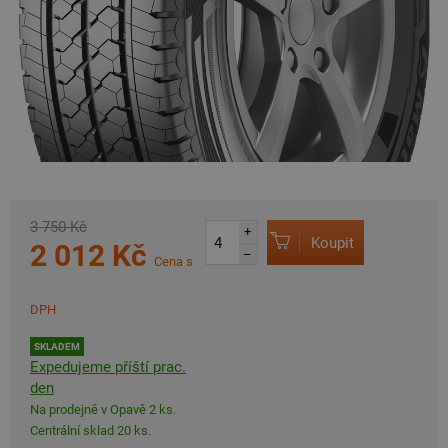
3 750 Kč
+
Koupit
2 012 Kč
–
Cena s
DPH
SKLADEM
Expedujeme příští prac.
den
Na prodejně v Opavě 2 ks.
Centrální sklad 20 ks.