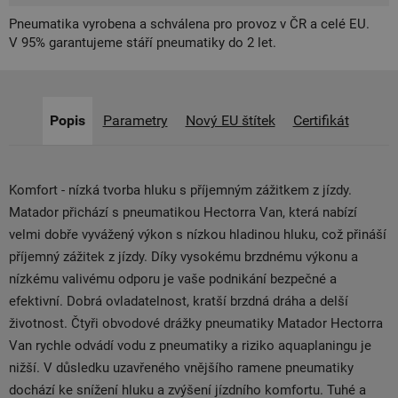
Pneumatika vyrobena a schválena pro provoz v ČR a celé EU.
V 95% garantujeme stáří pneumatiky do 2 let.
Popis
Parametry
Nový EU štítek
Certifikát
Komfort - nízká tvorba hluku s příjemným zážitkem z jízdy.
Matador přichází s pneumatikou Hectorra Van, která nabízí
velmi dobře vyvážený výkon s nízkou hladinou hluku, což přináší
příjemný zážitek z jízdy. Díky vysokému brzdnému výkonu a
nízkému valivému odporu je vaše podnikání bezpečné a
efektivní. Dobrá ovladatelnost, kratší brzdná dráha a delší
životnost. Čtyři obvodové drážky pneumatiky Matador Hectorra
Van rychle odvádí vodu z pneumatiky a riziko aquaplaningu je
nižší. V důsledku uzavřeného vnějšího ramene pneumatiky
dochází ke snížení hluku a zvýšení jízdního komfortu. Tuhé a