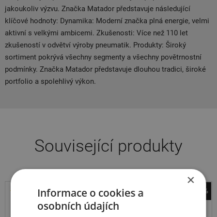
jakoukoliv výzvu. Značka Matador představuje následující
klíčové hodnoty: Dynamika: Moderní značka plná energie, velmi
aktivní s velkými ambicemi. Zkušenosti: Více než 110 let
zkušeností v odvětví výroby pneumatik. Produkty: Široký
sortiment pokrývá všechny segmenty a všechny povětrnostní
podmínky. Značka Matador představuje dlouhou tradici, široké
portfolio a spolehlivý výkon.
Související produkty
×
Informace o cookies a
-44%
Kormoran
osobních údajích
Cargo Speed Evo