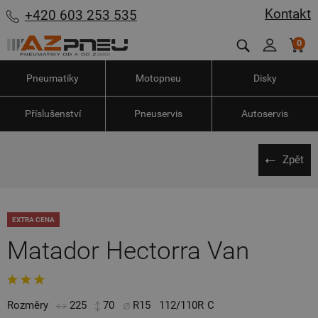
Kontakt
+420 603 253 535
0
Pneumatiky
Motopneu
Disky
Příslušenství
Pneuservis
Autoservis
Zpět
EXTRA CENA
Matador Hectorra Van
Rozměry
225
70
R15
112/110R
C