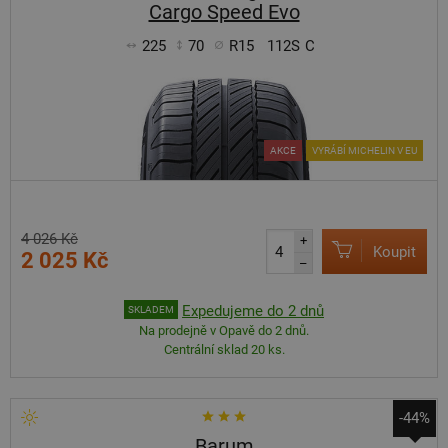
Cargo Speed Evo
225
70
R15
112S
C
AKCE
VYRÁBÍ MICHELIN V EU
4 026 Kč
+
Koupit
2 025 Kč
–
Expedujeme do 2 dnů
SKLADEM
Na prodejně v Opavě do 2 dnů.
Centrální sklad 20 ks.
-44%
Barum