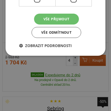
X-privilo RF19
225
70
R15
112/110S
C
VŠE PŘIJMOUT
VŠE ODMÍTNOUT
ZOBRAZIT PODROBNOSTI
2 553 Kč
+
Koupit
1 704 Kč
–
Expedujeme do 2 dnů
SKLADEM
Na prodejně v Opavě do 2 dnů.
Centrální sklad 20 ks.
-50%
Sebring