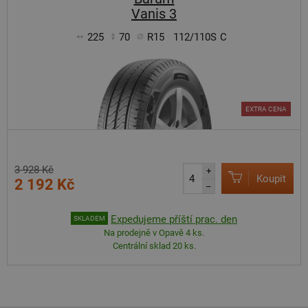
Vanis 3
225
70
R15
112/110S
C
EXTRA CENA
3 928 Kč
+
Koupit
2 192 Kč
–
Expedujeme příští prac. den
SKLADEM
Na prodejně v Opavě 4 ks.
Centrální sklad 20 ks.