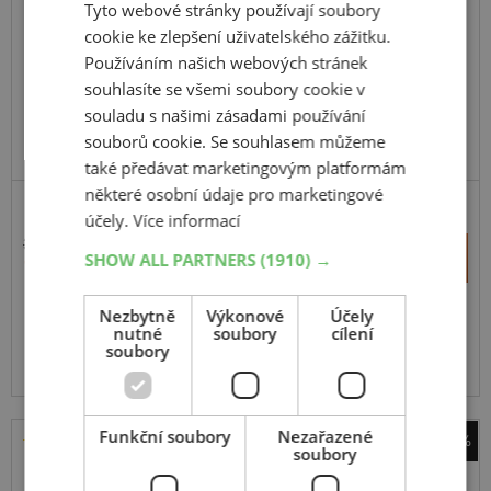
Tyto webové stránky používají soubory
225
70
R15
112/110R
C
cookie ke zlepšení uživatelského zážitku.
Používáním našich webových stránek
souhlasíte se všemi soubory cookie v
souladu s našimi zásadami používání
souborů cookie. Se souhlasem můžeme
EXTRA CENA
VYRÁBÍ MICHELIN V EU
také předávat marketingovým platformám
některé osobní údaje pro marketingové
účely.
Více informací
3 038 Kč
+
SHOW ALL PARTNERS
(1910) →
Koupit
1 699 Kč
–
Nezbytně
Výkonové
Účely
Expedujeme příští prac. den
SKLADEM
nutné
soubory
cílení
Na prodejně v Opavě do 2 dnů.
soubory
Centrální sklad 8 ks.
Funkční soubory
Nezařazené
-33%
soubory
Tracmax