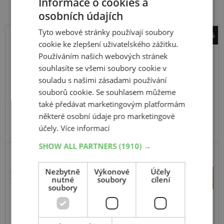
Informace o cookies a
osobních údajích
Tyto webové stránky používají soubory
-40%
cookie ke zlepšení uživatelského zážitku.
Pirelli
Používáním našich webových stránek
Diablo Superbike Slick
souhlasíte se všemi soubory cookie v
200
60
R17
souladu s našimi zásadami používání
TL,R,SC3
souborů cookie. Se souhlasem můžeme
také předávat marketingovým platformám
některé osobní údaje pro marketingové
účely.
Více informací
EXTRA CENA
SHOW ALL PARTNERS
(1910) →
ZÁVODNÍ
Nezbytně
Výkonové
Účely
12 332 Kč
+
Koupit
nutné
soubory
cílení
7 361 Kč
–
soubory
Expedujeme příští prac. den
SKLADEM
Na prodejně v Opavě 15 ks.