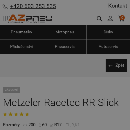
Kontakt
+420 603 253 535
0
Pneumatiky
Motopneu
Disky
Příslušenství
Pneuservis
Autoservis
Zpět
ZÁVODNÍ
Metzeler Racetec RR Slick
Rozměry
200
60
R17
TL,R,K1