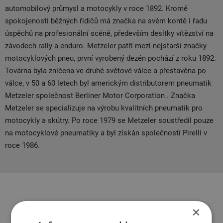
automobilový průmysl a motocykly v roce 1892. Kromě
spokojenosti běžných řidičů má značka na svém kontě i řadu
úspěchů na profesionální scéně, především desítky vítězství na
závodech rally a enduro. Metzeler patří mezi nejstarší značky
motocyklových pneu, první vyrobený dezén pochází z roku 1892.
Továrna byla zničena ve druhé světové válce a přestavěna po
válce, v 50 a 60 letech byl americkým distributorem pneumatik
Metzeler společnost Berliner Motor Corporation . Značka
Metzeler se specializuje na výrobu kvalitních pneumatik pro
motocykly a skútry. Po roce 1979 se Metzeler soustředil pouze
na motocyklové pneumatiky a byl získán společností Pirelli v
roce 1986.
Související produkty
×