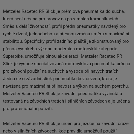
Metzeler Racetec RR Slick je prémiová pneumatika do sucha,
která není určena pro provoz na pozemních komunikacích.
Směs s delší životností, profil přední pneumatiky navržený pro
rychlé řízení, jednoduchou a přesnou změnu směru s maximální
stabilitou. Specifický profil zadního pláště je zkonstruovaný pro
přenos vysokého výkonu moderních motocyklů kategorie
Superbike, umožňuje plnou akceleraci. Metzeler Racetec RR
Slick je vysoce specializovaná motocyklová pneumatika určená
pro závodní použití na suchých a vysoce přilnavých tratích.
Jedná se o závodní slick pneumatiku bez dezénu, která je
navržena pro maximální přilnavost a výkon na suchém povrchu.
Metzeler Racetec RR Slick je závodní pneumatika vyvinutá a
testovaná na závodních tratích i silničních závodech a je určena
pro profesionální použití.
Metzeler Racetec RR Slick je určen pro jezdce na závodní dráze
nebo v silničních závodech, kde pravidla umožňují použití