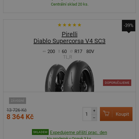
Centrální sklad 20 ks.
-39%
Pirelli
Diablo Supercorsa V4 SC3
200
60
R17
80V
TL,R
DOPORUČUJEME
ZÁVODNÍ
13 726 Kč
+
Koupit
8 364 Kč
–
Expedujeme příští prac. den
SKLADEM
Na prodejně v Opavě 3 ks.