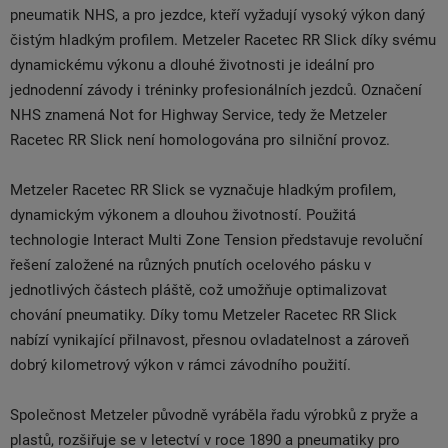
pneumatik NHS, a pro jezdce, kteří vyžadují vysoký výkon daný
čistým hladkým profilem. Metzeler Racetec RR Slick díky svému
dynamickému výkonu a dlouhé životnosti je ideální pro
jednodenní závody i tréninky profesionálních jezdců. Označení
NHS znamená Not for Highway Service, tedy že Metzeler
Racetec RR Slick není homologována pro silniční provoz.
Metzeler Racetec RR Slick se vyznačuje hladkým profilem,
dynamickým výkonem a dlouhou životností. Použitá
technologie Interact Multi Zone Tension představuje revoluční
řešení založené na různých pnutích ocelového pásku v
jednotlivých částech pláště, což umožňuje optimalizovat
chování pneumatiky. Díky tomu Metzeler Racetec RR Slick
nabízí vynikající přilnavost, přesnou ovladatelnost a zároveň
dobrý kilometrový výkon v rámci závodního použití.
Společnost Metzeler původně vyráběla řadu výrobků z pryže a
plastů, rozšiřuje se v letectví v roce 1890 a pneumatiky pro