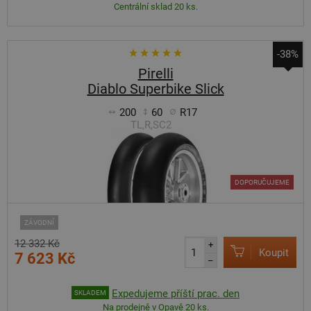
Centrální sklad 20 ks.
-38%
Pirelli
Diablo Superbike Slick
200
60
R17
TL,R,SC2
DOPORUČUJEME
ZÁVODNÍ
12 332 Kč
+
Koupit
7 623 Kč
–
Expedujeme příští prac. den
SKLADEM
Na prodejně v Opavě 20 ks.