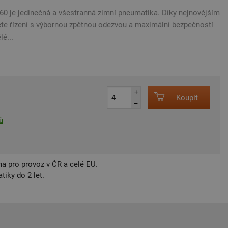
0 je jedinečná a všestranná zimní pneumatika. Díky nejnovějším
ete řízení s výbornou zpětnou odezvou a maximální bezpečností
é...
+
Koupit
–
ů
a pro provoz v ČR a celé EU.
iky do 2 let.