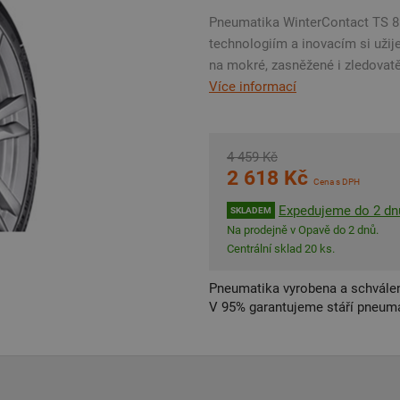
Pneumatika WinterContact TS 86
technologiím a inovacím si užij
na mokré, zasněžené i zledovatěl
Více informací
4 459 Kč
2 618 Kč
Cena s DPH
Expedujeme do 2 dn
SKLADEM
Na prodejně v Opavě do 2 dnů.
Centrální sklad 20 ks.
Pneumatika vyrobena a schválen
V 95% garantujeme stáří pneumat