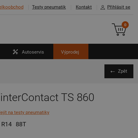
elkoobchod
Testy pneumatik
Kontakt
Přihlásit se
0
Autoservis
Výprodej
Zpět
interContact TS 860
řejít na testy pneumatiky
R14
88T