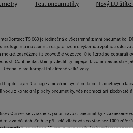
ametry
Test pneumatiky
Nový EU štíte
nterContact TS 860 je jedinečná a všestranná zimní pneumatika. D
chnologiím a inovacím si užijete řízení s výbornou zpětnou odezvo
 mokré, zasněžené i zledovatělé vozovce. O její zrod se postarali o
nosti Continental, kteří jí vdechli ty nejlepší brzdné vlastnosti v j
 Určena je pro kompaktní středně velké vozy.
ii Liquid Layer Drainage a novému systému lamel i lamelových kaná
í vodu z kontaktní plochy pneumatiky, vás neohrozí ani zledovatělá
Snow Curve+ se výrazně zvýší přilnavost pneumatiky k zasněžené v
ším v zatáčkách. Sníh je při jízdě vtlačován do více než 1000 zářezů 
eré vytvářejí jedinečnou 3D strukturu a posilují tak vzájemnou prop