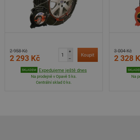
2 958 Kč
3 004 Kč
+
Koupit
2 293 Kč
2 328 
–
Expedujeme ještě dnes
SKLADEM
SKLAD
Na prodejně v Opavě 5 ks.
Na p
Centrální sklad 0 ks.