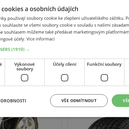
matiky a zasněženou vozovkou. WinterContact™ TS 860 představu
 cookies a osobních údajích
si, profilu a konstrukce. Díky tomu účinně snižuje valivý odpor i spo
 kompromisů v oblasti bezpečnosti.
ky používají soubory cookie ke zlepšení uživatelského zážitku. 
 souhlasíte se všemi soubory cookie v souladu s našimi zásadam
 Se souhlasem můžeme také předávat marketingovým platformám
ingové účely.
Více informací
TNERS
(1910) →
Související produkty
é
Výkonové
Účely cílení
Funkční soubory
soubory
-23%
Falken
ové řetězy Pewag
Eurowinter HS
renta-C XMR 68
ODROBNOSTI
VŠE ODMÍTNOUT
VŠ
175
80
R14