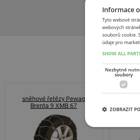
povrchem pneu
Informace o
inovativní smě
bez jakýchkoli
Tyto webové strán
webových stránek
souborů cookie.
údaje pro market
SHOW ALL PAR
Nezbytně nutn
soubory
-22%
sněhové řetězy Pewag
sněh
Brenta 9 XMB 67
B
ZOBRAZIT P