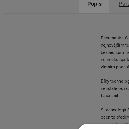
Popis
Par
Pneumatika Wi
nejnovějším te
bezpečností na
německé společ
zimním počasí.
Díky technolog
neustále odvád
tající sníh.
S technologií 
oceníte předev
pneumatiky, kt