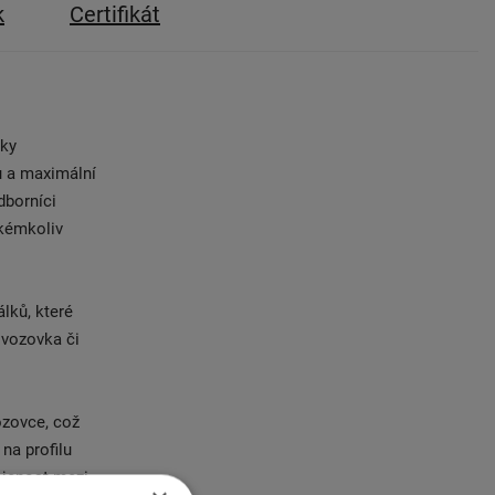
k
Certifikát
íky
u a maximální
dborníci
akémkoliv
lků, které
 vozovka či
ozovce, což
na profilu
ojenost mezi