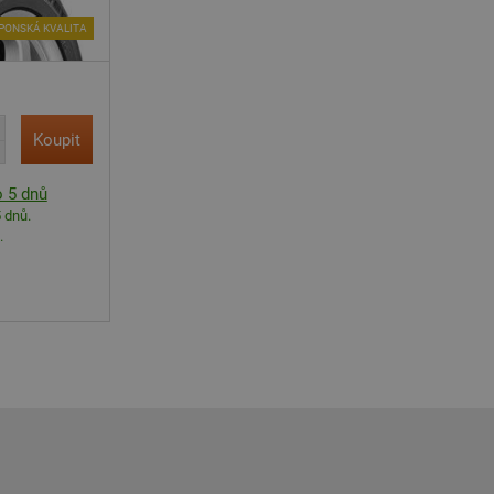
PONSKÁ KVALITA
Koupit
 5 dnů
 dnů.
.