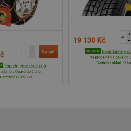
JA
+
19 130 Kč
–
+
Koupit
Expedujeme do
SKLADEM
Kč
–
Na prodejně v Opavě do 5
Centrální sklad 12 ks
Expedujeme do 2 dnů
EM
rodejně v Opavě do 2 dnů.
Centrální sklad 0 ks.