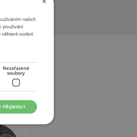
×
je spojení
třebu paliva –
Používáním našich
i používání
 některé osobní
Nezařazené
soubory
437
E PŘIJMOUT
88T