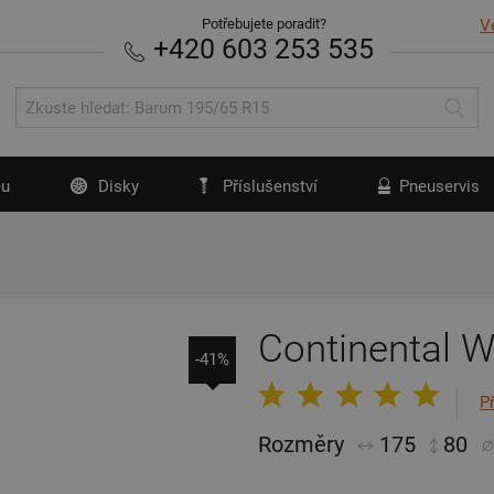
Potřebujete poradit?
V
+420 603 253 535
u
Disky
Příslušenství
Pneuservis
Continental W
-41%
P
Rozměry
175
80