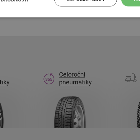
u. Abyste vždy bez potíží dorazili do cíle, mějte vždy po ruce
sadu 
Celoroční
iky
pneumatiky