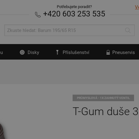
Potřebujete poradit?
V
+420 603 253 535
u
Disky
Příslušenství
Pneuservis
PRŮMYSLOVÁ - 1X ZAHNUTÝ VENTIL
T-Gum duše 3