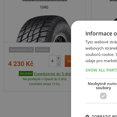
104S
Informace o
Tyto webové strán
webových stránek
SUV-UNIVERZÁLNÍ
ZESÍLENÁ
souborů cookie.
11 013 Kč
+
údaje pro market
Koupit
6 431 
4 230 Kč
–
SHOW ALL PAR
SKLAD
Expedujeme do 5 dnů
SKLADEM
Na p
Na prodejně v Opavě do 5 dnů.
Nezbytně nutn
Centrální sklad 12 ks.
soubory
ZOBRAZIT P