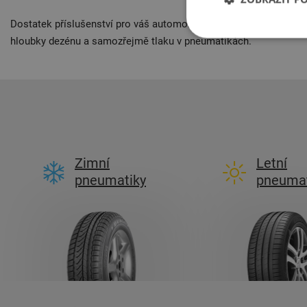
Dostatek příslušenství pro váš automobil vám jistě zpříjemní cest
hloubky dezénu a samozřejmě tlaku v pneumatikách.
Zimní
Letní
pneumatiky
pneumat