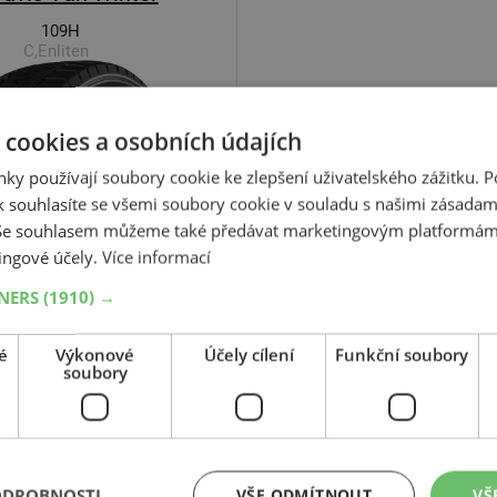
109H
C,Enliten
 cookies a osobních údajích
ky používají soubory cookie ke zlepšení uživatelského zážitku. 
 souhlasíte se všemi soubory cookie v souladu s našimi zásadam
 Se souhlasem můžeme také předávat marketingovým platformám
+
Koupit
ingové účely.
Více informací
Kč
–
TNERS
(1910) →
Expedujeme do 2 dnů
EM
rodejně v Opavě do 2 dnů.
é
Výkonové
Účely cílení
Funkční soubory
Centrální sklad 20 ks.
soubory
ODROBNOSTI
VŠE ODMÍTNOUT
VŠ