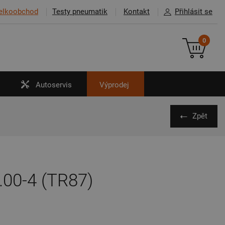
elkoobchod
Testy pneumatik
Kontakt
Přihlásit se
0
Autoservis
Výprodej
Zpět
.00-4 (TR87)