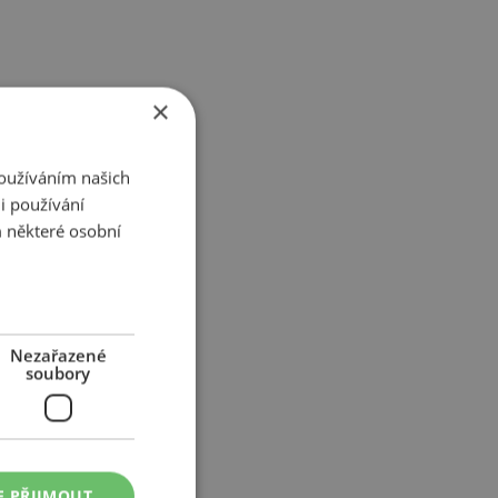
×
Používáním našich
i používání
 některé osobní
Nezařazené
soubory
E PŘIJMOUT