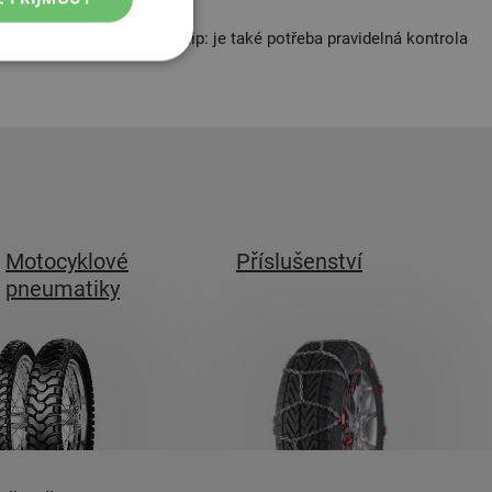
na opravdu defektů
. Moto-tip: je také potřeba pravidelná kontrola
Motocyklové
Příslušenství
pneumatiky