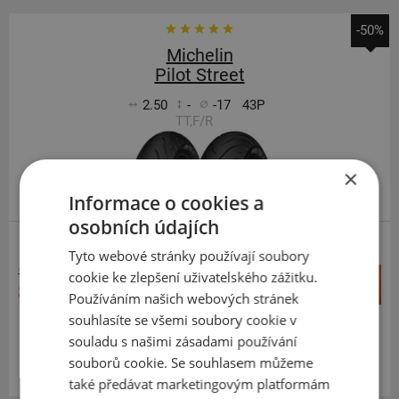
-50%
Michelin
Pilot Street
2.50
-
-17
43P
TT,F/R
×
EXTRA CENA
Informace o cookies a
osobních údajích
SILNIČNÍ
ZESÍLENÁ
Tyto webové stránky používají soubory
1 690 Kč
cookie ke zlepšení uživatelského zážitku.
+
Koupit
840 Kč
–
Používáním našich webových stránek
souhlasíte se všemi soubory cookie v
Expedujeme příští prac. den
SKLADEM
souladu s našimi zásadami používání
Na prodejně v Opavě 2 ks.
souborů cookie. Se souhlasem můžeme
Centrální sklad 12 ks.
také předávat marketingovým platformám