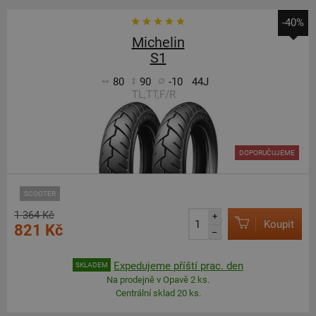
-40%
Michelin
S1
80
90
-10
44J
TL,TT,F/R
DOPORUČUJEME
SCOOTER
1 364 Kč
+
Koupit
821 Kč
–
Expedujeme příští prac. den
SKLADEM
Na prodejně v Opavě 2 ks.
Centrální sklad 20 ks.