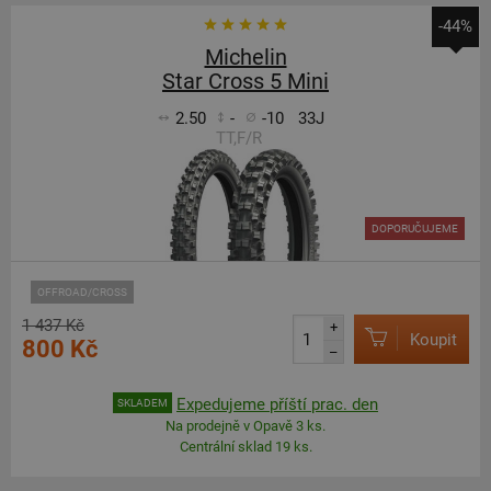
-44%
Michelin
Star Cross 5 Mini
2.50
-
-10
33J
TT,F/R
DOPORUČUJEME
OFFROAD/CROSS
1 437 Kč
+
Koupit
800 Kč
–
Expedujeme příští prac. den
SKLADEM
Na prodejně v Opavě 3 ks.
Centrální sklad 19 ks.