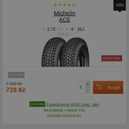
-45%
Michelin
ACS
2.75
-
-9
35J
TT,F/R
EXTRA CENA
SCOOTER
1 335 Kč
+
Koupit
728 Kč
–
Expedujeme příští prac. den
SKLADEM
Na prodejně v Opavě 3 ks.
Centrální sklad 20 ks.