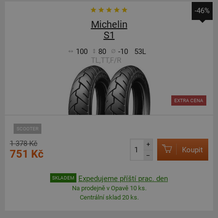
-46%
Michelin
S1
100
80
-10
53L
TL,TT,F/R
EXTRA CENA
SCOOTER
1 378 Kč
+
Koupit
751 Kč
–
Expedujeme příští prac. den
SKLADEM
Na prodejně v Opavě 10 ks.
Centrální sklad 20 ks.