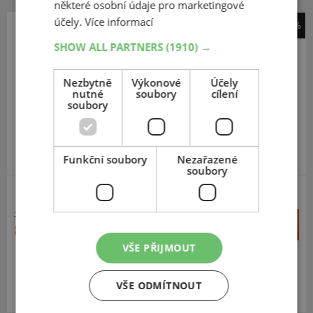
některé osobní údaje pro marketingové
účely.
Více informací
-40%
Michelin
SHOW ALL PARTNERS
(1910) →
S1
Nezbytně
Výkonové
Účely
3.50
-
-10
59J
nutné
soubory
cílení
TL,TT,F/R
soubory
DOPORUČUJEME
Funkční soubory
Nezařazené
soubory
SCOOTER
ZESÍLENÁ
1 408 Kč
+
Koupit
846 Kč
–
VŠE PŘIJMOUT
Expedujeme příští prac. den
SKLADEM
Na prodejně v Opavě 4 ks.
VŠE ODMÍTNOUT
Centrální sklad 20 ks.