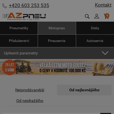
Kontakt
+420 603 253 535
0
Pneumatiky
Motopneu
Disky
Příslušenství
Pneuservis
Autoservis
Upřesnit parametry
Nejprodávanější
Od nejlevnějšího
Od nejdražšího