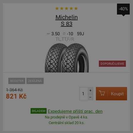
-40%
Michelin
S 83
3.50
-10
59J
TL,TT,F/R
DOPORUČUJEME
SCOOTER
ZESÍLENÁ
1 364 Kč
+
Koupit
821 Kč
–
Expedujeme příští prac. den
SKLADEM
Na prodejně v Opavě 4 ks.
Centrální sklad 20 ks.