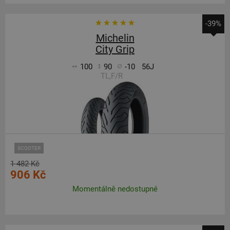
-39%
Michelin
City Grip
100
90
-10
56J
TL,F/R
SCOOTER
1 482 Kč
906 Kč
Momentálně nedostupné