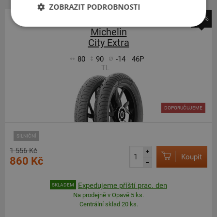
ZOBRAZIT PODROBNOSTI
-45%
Michelin
City Extra
80
90
-14
46P
TL
DOPORUČUJEME
SILNIČNÍ
1 556 Kč
+
Koupit
860 Kč
–
Expedujeme příští prac. den
SKLADEM
Na prodejně v Opavě 5 ks.
Centrální sklad 20 ks.