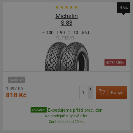
-45%
Michelin
S 83
100
90
-10
56J
TL,TT,F/R
EXTRA CENA
SCOOTER
1 497 Kč
+
Koupit
818 Kč
–
Expedujeme příští prac. den
SKLADEM
Na prodejně v Opavě 3 ks.
Centrální sklad 20 ks.