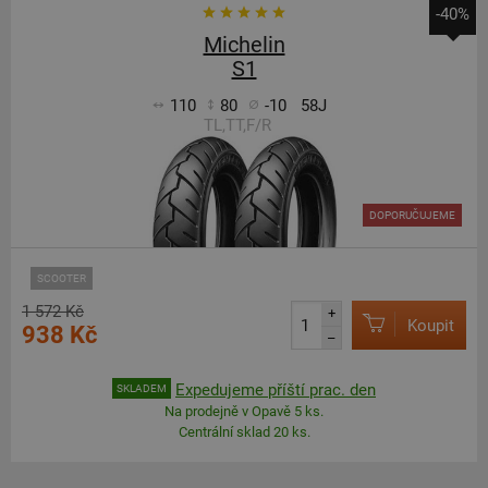
-40%
Michelin
S1
110
80
-10
58J
TL,TT,F/R
DOPORUČUJEME
SCOOTER
1 572 Kč
+
Koupit
938 Kč
–
Expedujeme příští prac. den
SKLADEM
Na prodejně v Opavě 5 ks.
Centrální sklad 20 ks.