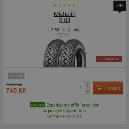
-39%
Michelin
S 83
3.50
-8
46J
TT,F/R
DOPORUČUJEME
SCOOTER
1 231 Kč
+
Koupit
745 Kč
–
Expedujeme příští prac. den
SKLADEM
Na prodejně v Opavě 10 ks.
Centrální sklad 20 ks.