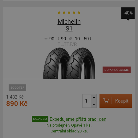
-40%
Michelin
S1
90
90
-10
50J
TL,TT,F/R
DOPORUČUJEME
SCOOTER
1 482 Kč
+
Koupit
890 Kč
–
Expedujeme příští prac. den
SKLADEM
Na prodejně v Opavě 1 ks.
Centrální sklad 20 ks.