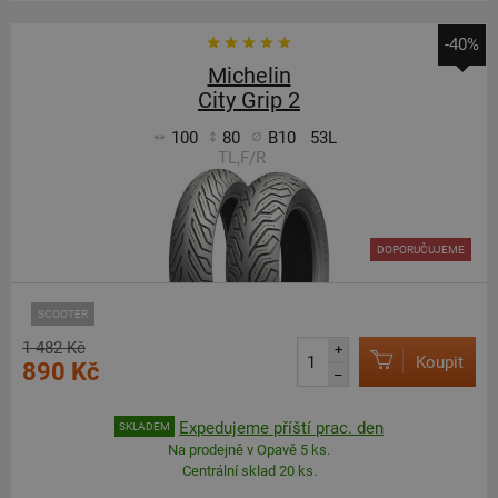
-40%
Michelin
City Grip 2
100
80
B10
53L
TL,F/R
DOPORUČUJEME
SCOOTER
1 482 Kč
+
Koupit
890 Kč
–
Expedujeme příští prac. den
SKLADEM
Na prodejně v Opavě 5 ks.
Centrální sklad 20 ks.