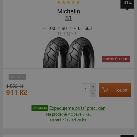
-41%
Michelin
S1
100
90
-10
56J
TL,TT,F/R
DOPORUČUJEME
SCOOTER
1 556 Kč
+
Koupit
911 Kč
–
Expedujeme příští prac. den
SKLADEM
Na prodejně v Opavě 7 ks.
Centrální sklad 20 ks.