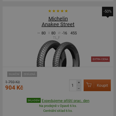
-50%
Michelin
Anakee Street
80
80
-16
45S
TL,F
EXTRA CENA
SILNIČNÍ
ZESÍLENÁ
1 793 Kč
+
Koupit
904 Kč
–
Expedujeme příští prac. den
SKLADEM
Na prodejně v Opavě 6 ks.
Centrální sklad 6 ks.