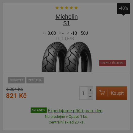
-40%
Michelin
S1
3.00
-
-10
50J
TL,TT,F/R
DOPORUČUJEME
SCOOTER
ZESÍLENÁ
1 364 Kč
+
Koupit
821 Kč
–
Expedujeme příští prac. den
SKLADEM
Na prodejně v Opavě 1 ks.
Centrální sklad 20 ks.