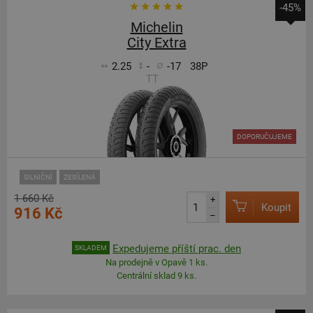
-45%
Michelin
City Extra
2.25
-
-17
38P
TT
DOPORUČUJEME
SILNIČNÍ
ZESÍLENÁ
1 660 Kč
+
Koupit
916 Kč
–
Expedujeme příští prac. den
SKLADEM
Na prodejně v Opavě 1 ks.
Centrální sklad 9 ks.