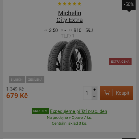
-50%
Michelin
City Extra
3.50
-
B10
59J
TL,F/R
EXTRA CENA
SILNIČNÍ
ZESÍLENÁ
1 349 Kč
+
Koupit
679 Kč
–
Expedujeme příští prac. den
SKLADEM
Na prodejně v Opavě 7 ks.
Centrální sklad 3 ks.