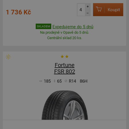
+
Koupit
1 736 Kč
–
Expedujeme do 5 dnů
SKLADEM
Na prodejně v Opavě do 5 dnů.
Centrální sklad 20 ks.
Fortune
FSR 802
185
65
R14
86H