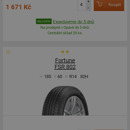
+
Koupit
1 671 Kč
–
Expedujeme do 5 dnů
SKLADEM
Na prodejně v Opavě do 5 dnů.
Centrální sklad 20 ks.
Fortune
FSR 802
185
60
R14
82H