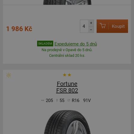
+
Koupit
1 986 Kč
–
Expedujeme do 5 dnů
SKLADEM
Na prodejně v Opavě do 5 dnů.
Centrální sklad 20 ks.
Fortune
FSR 802
205
55
R16
91V