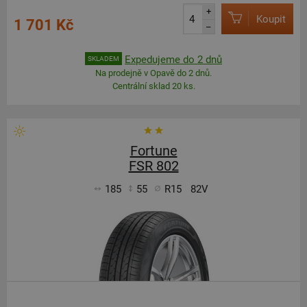
+
Koupit
1 701 Kč
–
Expedujeme do 2 dnů
SKLADEM
Na prodejně v Opavě do 2 dnů.
Centrální sklad 20 ks.
Fortune
FSR 802
185
55
R15
82V