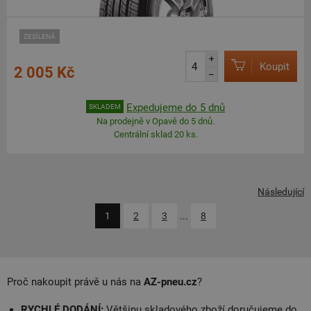
ZESÍLENÁ
+
Koupit
2 005 Kč
–
Expedujeme do 5 dnů
SKLADEM
Na prodejně v Opavě do 5 dnů.
Centrální sklad 20 ks.
Následující
1
2
3
...
8
Proč nakoupit právě u nás na
AZ-pneu.cz
?
RYCHLÉ DODÁNÍ:
Většinu skladového zboží doručujeme do