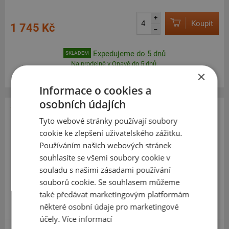
+
Koupit
1 745 Kč
–
Expedujeme do 5 dnů
SKLADEM
Na prodejně v Opavě do 5 dnů.
×
Centrální sklad 20 ks.
Informace o cookies a
osobních údajích
Tyto webové stránky používají soubory
Fortune
FSR 802
cookie ke zlepšení uživatelského zážitku.
Používáním našich webových stránek
185
60
R15
84H
souhlasíte se všemi soubory cookie v
souladu s našimi zásadami používání
souborů cookie. Se souhlasem můžeme
také předávat marketingovým platformám
některé osobní údaje pro marketingové
účely.
Více informací