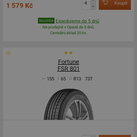
Koupit
1 579 Kč
–
Expedujeme do 5 dnů
SKLADEM
Na prodejně v Opavě do 5 dnů.
Centrální sklad 20 ks.
Fortune
FSR 801
155
65
R13
73T