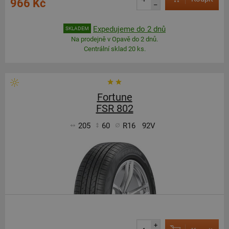
966 Kč
–
Expedujeme do 2 dnů
SKLADEM
Na prodejně v Opavě do 2 dnů.
Centrální sklad 20 ks.
Fortune
FSR 802
205
60
R16
92V
+