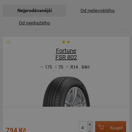
Nejprodávanější
Od nejlevnějšího
Od nejdražšího
Fortune
FSR 802
175
70
R14
84H
+
Koupit
794 Kč
–