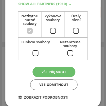
SHOW ALL PARTNERS
(1910) →
+
Koupit
1 765 Kč
–
Nezbytně
Výkonové
Účely
nutné
soubory
cílení
soubory
Expedujeme do 5 dnů
SKLADEM
Na prodejně v Opavě do 5 dnů.
Centrální sklad 20 ks.
Funkční soubory
Nezařazené
soubory
Fortune
FSR 802
195
55
R15
85V
VŠE PŘIJMOUT
VŠE ODMÍTNOUT
ZOBRAZIT PODROBNOSTI