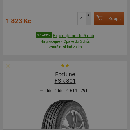
+
Koupit
1 823 Kč
–
Expedujeme do 5 dnů
SKLADEM
Na prodejně v Opavě do 5 dnů.
Centrální sklad 20 ks.
Fortune
FSR 801
165
65
R14
79T