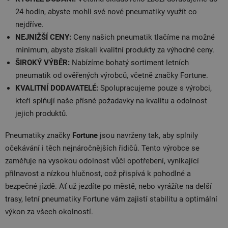
24 hodin, abyste mohli své nové pneumatiky využít co
nejdříve.
NEJNIŽŠÍ CENY:
Ceny našich pneumatik tlačíme na možné
minimum, abyste získali kvalitní produkty za výhodné ceny.
ŠIROKÝ VÝBĚR:
Nabízíme bohatý sortiment letních
pneumatik od ověřených výrobců, včetně značky Fortune.
KVALITNÍ DODAVATELÉ:
Spolupracujeme pouze s výrobci,
kteří splňují naše přísné požadavky na kvalitu a odolnost
jejich produktů.
Pneumatiky značky
Fortune
jsou navrženy tak, aby splnily
očekávání i těch nejnáročnějších řidičů. Tento výrobce se
zaměřuje na vysokou odolnost vůči opotřebení, vynikající
přilnavost a nízkou hlučnost, což přispívá k pohodlné a
bezpečné jízdě. Ať už jezdíte po městě, nebo vyrážíte na delší
trasy, letní pneumatiky Fortune vám zajistí stabilitu a optimální
výkon za všech okolností.