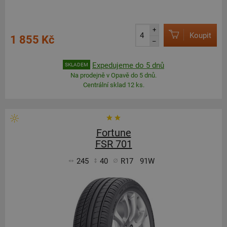
+
Koupit
1 855 Kč
–
Expedujeme do 5 dnů
SKLADEM
Na prodejně v Opavě do 5 dnů.
Centrální sklad 12 ks.
Fortune
FSR 701
245
40
R17
91W