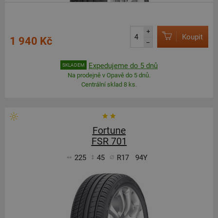
+
Koupit
1 940 Kč
–
Expedujeme do 5 dnů
SKLADEM
Na prodejně v Opavě do 5 dnů.
Centrální sklad 8 ks.
Fortune
FSR 701
225
45
R17
94Y