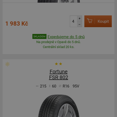
+
Koupit
1 983 Kč
–
Expedujeme do 5 dnů
SKLADEM
Na prodejně v Opavě do 5 dnů.
Centrální sklad 20 ks.
Fortune
FSR 802
215
60
R16
95V