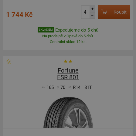
+
Koupit
1 744 Kč
–
Expedujeme do 5 dnů
SKLADEM
Na prodejně v Opavě do 5 dnů.
Centrální sklad 12 ks.
Fortune
FSR 801
165
70
R14
81T