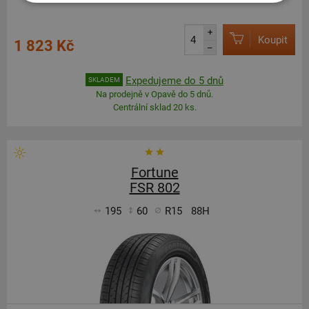
+
Koupit
1 823 Kč
–
Expedujeme do 5 dnů
SKLADEM
Na prodejně v Opavě do 5 dnů.
Centrální sklad 20 ks.
Fortune
FSR 802
195
60
R15
88H