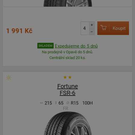
+
Koupit
1 991 Kč
–
Expedujeme do 5 dnů
SKLADEM
Na prodejně v Opavě do 5 dnů.
Centrální sklad 20 ks.
Fortune
FSR-6
215
65
R15
100H
FR