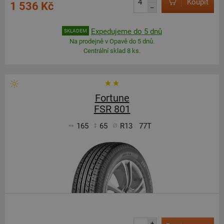
Koupit
1 536 Kč
–
Expedujeme do 5 dnů
SKLADEM
Na prodejně v Opavě do 5 dnů.
Centrální sklad 8 ks.
Fortune
FSR 801
165
65
R13
77T
+