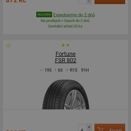
872 Kč
–
Expedujeme do 2 dnů
SKLADEM
Na prodejně v Opavě do 2 dnů.
Centrální sklad 20 ks.
Fortune
FSR 802
195
65
R15
91H
+
Koupit