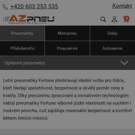
Kontakt
+420 603 253 535
0
Pneumatiky
Motopneu
Disky
Příslušenství
Pneuservis
Autoservis
Upřesnit parametry
Letní pneumatiky Fortune představují ideální volbu pro řidiče,
kteří hledají spolehlivost, bezpečnost a skvělý poměr ceny a
kvality. Díky preciznímu zpracování a inovativním technologiím
nabízí pneumatiky Fortune výborné jízdní vlastnosti na suchém i
mokrém povrchu, což zajišťuje maximální bezpečnost a komfort
během letních měsíců.