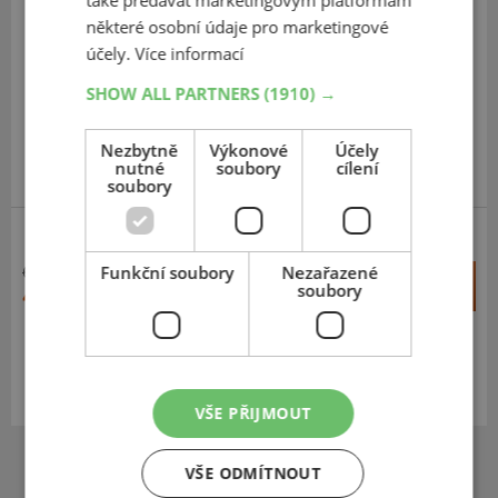
Efficientgrip SUV
některé osobní údaje pro marketingové
účely.
Více informací
225
60
R18
100V
SHOW ALL PARTNERS
(1910) →
Nezbytně
Výkonové
Účely
nutné
soubory
cílení
soubory
SUV-SILNIČNÍ
Funkční soubory
Nezařazené
6 685 Kč
+
Koupit
soubory
4 128 Kč
–
Expedujeme do 5 dnů
SKLADEM
Na prodejně v Opavě do 5 dnů.
Centrální sklad 20 ks.
VŠE PŘIJMOUT
VŠE ODMÍTNOUT