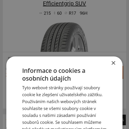
Efficientgrip SUV
215
60
R17
96H
×
SUV-SILNIČNÍ
5 940 Kč
Informace o cookies a
+
Koupit
3 992 Kč
–
osobních údajích
Tyto webové stránky používají soubory
Expedujeme do 5 dnů
SKLADEM
cookie ke zlepšení uživatelského zážitku.
Na prodejně v Opavě do 5 dnů.
Používáním našich webových stránek
Centrální sklad 6 ks.
souhlasíte se všemi soubory cookie v
souladu s našimi zásadami používání
-38%
souborů cookie. Se souhlasem můžeme
Goodyear
také předávat marketingovým platformám