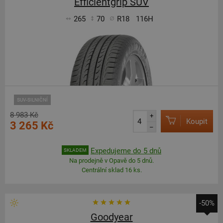
Efficientgrip SUV
265
70
R18
116H
SUV-SILNIČNÍ
8 983 Kč
+
Koupit
3 265 Kč
–
Expedujeme do 5 dnů
SKLADEM
Na prodejně v Opavě do 5 dnů.
Centrální sklad 16 ks.
-50%
Goodyear