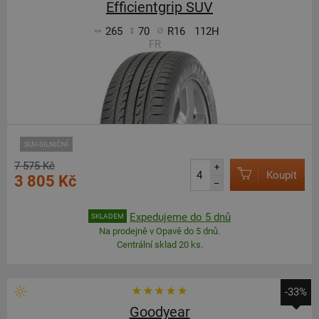
Efficientgrip SUV
265
70
R16
112H
FR
SUV-SILNIČNÍ
7 575 Kč
+
Koupit
3 805 Kč
–
Expedujeme do 5 dnů
SKLADEM
Na prodejně v Opavě do 5 dnů.
Centrální sklad 20 ks.
-33%
Goodyear