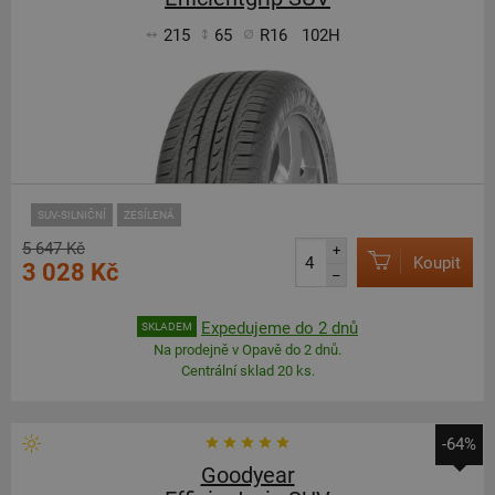
215
65
R16
102H
SUV-SILNIČNÍ
ZESÍLENÁ
5 647 Kč
+
Koupit
3 028 Kč
–
Expedujeme do 2 dnů
SKLADEM
Na prodejně v Opavě do 2 dnů.
Centrální sklad 20 ks.
-64%
Goodyear