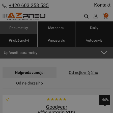
Kontakt
+420 603 253 535
0
Pneumatiky
Motopneu
Disky
Příslušenství
Pneuservis
Autoservis
Upřesnit parametry
Nejprodávanější
Od nejlevnějšího
Od nejdražšího
-46%
Goodyear
Efficientgrip SUV