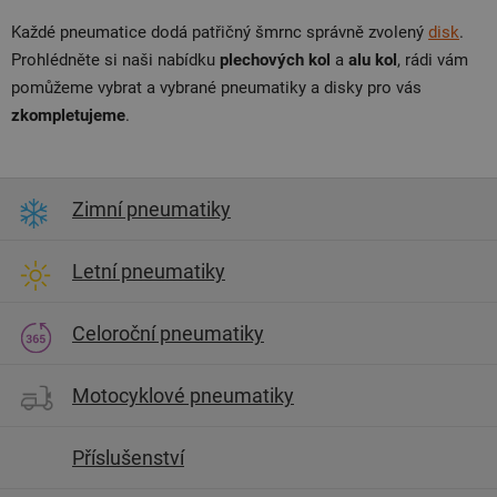
Každé pneumatice dodá patřičný šmrnc správně zvolený
disk
.
Prohlédněte si naši nabídku
plechových kol
a
alu kol
, rádi vám
pomůžeme vybrat a vybrané pneumatiky a disky pro vás
zkompletujeme
.
Zimní pneumatiky
Letní pneumatiky
Celoroční pneumatiky
Motocyklové pneumatiky
Příslušenství